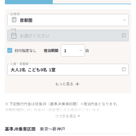
出発地
日程
日付指定なし
宿泊期間
泊
人数・部屋数
もっと見る
※ 下記旅行代金は往復JR（基準JR乗車区間）＋宿泊代金となります。
消費税増税に伴い代金が一部変更となる場合がございます。
※ 表示されている旅行代金・プラン内容は一定時間ごとに更新されます。最
つづきを見る
終確認画面でご確認ください。
基準JR乗車区間
東京～新神戸