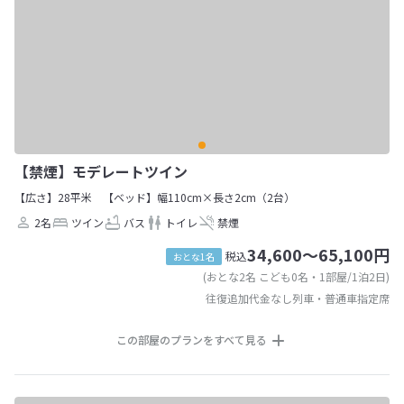
【禁煙】モデレートツイン
【広さ】28平米
【ベッド】幅110cm×長さ2cm（2台）
2名
ツイン
バス
トイレ
禁煙
34,600～65,100円
税込
おとな1名
(おとな2名 こども0名・1部屋/1泊2日)
往復追加代金なし列車・普通車指定席
この部屋のプランをすべて見る