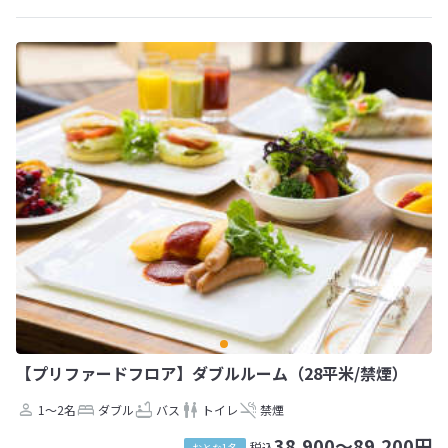
【プリファードフロア】ダブルルーム（28平米/禁煙）
1～2名
ダブル
バス
トイレ
禁煙
38,900～89,200円
税込
おとな1名