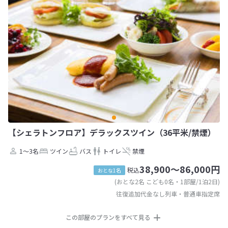
【シェラトンフロア】デラックスツイン（36平米/禁煙）
1～3名
ツイン
バス
トイレ
禁煙
38,900～86,000円
税込
おとな1名
(おとな2名 こども0名・1部屋/1泊2日)
往復追加代金なし列車・普通車指定席
この部屋のプランをすべて見る