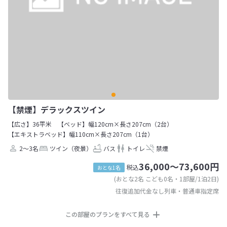
【禁煙】デラックスツイン
【広さ】36平米
【ベッド】幅120cm×長さ207cm（2台）
【エキストラベッド】幅110cm×長さ207cm（1台）
2～3名
ツイン（夜景）
バス
トイレ
禁煙
36,000～73,600円
税込
おとな1名
(おとな2名 こども0名・1部屋/1泊2日)
往復追加代金なし列車・普通車指定席
この部屋のプランをすべて見る