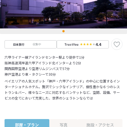
4.4
収集中
日本旅行
TrustYou
六甲ライナー線アイランドセンター駅より徒歩で1分
阪神高速湾岸道六甲アイランド北インターより2分
関西国際空港より空港リムジンバスで57分
神戸空港より車・タクシーで30分
ベイエリアの人気スポット「神戸・六甲アイランド」の中心に位置するイン
ターナショナルホテル。贅沢でシックなインテリア、個性豊かな６つのレス
トラン＆バー、様々なニーズに対応するバンケットなど、空間、設備、サー
ビスの全てにおいて充実した、世界のシェラトンならでは
部屋・プラン
写真
施設・アクセス