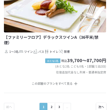
【ファミリーフロア】デラックスツインA（36平米/禁
煙）
1～3名
ツイン
バス
トイレ
禁煙
39,700～87,700円
税込
おとな1名
(おとな2名 こども0名・1部屋/1泊2日)
往復追加代金なし列車・普通車指定席
この部屋のプランをすべて見る
1
2
3
...