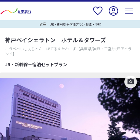
JR・新幹線＋宿泊プラン 検索・予約
神戸ベイシェラトン ホテル＆タワーズ
こうべべいしぇらとん ほてる＆たわーず
【兵庫県/神戸・三宮/六甲アイラ
ンド】
JR・新幹線＋宿泊セットプラン