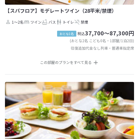
【スパフロア】モデレートツイン（28平米/禁煙）
1～2名
ツイン
バス
トイレ
禁煙
37,700～87,300円
税込
おとな1名
(おとな2名 こども0名・1部屋/1泊2日)
往復追加代金なし列車・普通車指定席
この部屋のプランをすべて見る