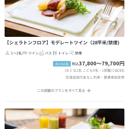
【シェラトンフロア】モデレートツイン（28平米/禁煙)
1～2名
ツイン
バス
トイレ
禁煙
37,800～79,700円
税込
おとな1名
(おとな2名 こども0名・1部屋/1泊2日)
往復追加代金なし列車・普通車指定席
この部屋のプランをすべて見る