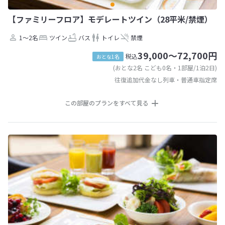
【ファミリーフロア】モデレートツイン（28平米/禁煙）
1～2名
ツイン
バス
トイレ
禁煙
39,000～72,700円
税込
おとな1名
(おとな2名 こども0名・1部屋/1泊2日)
往復追加代金なし列車・普通車指定席
この部屋のプランをすべて見る