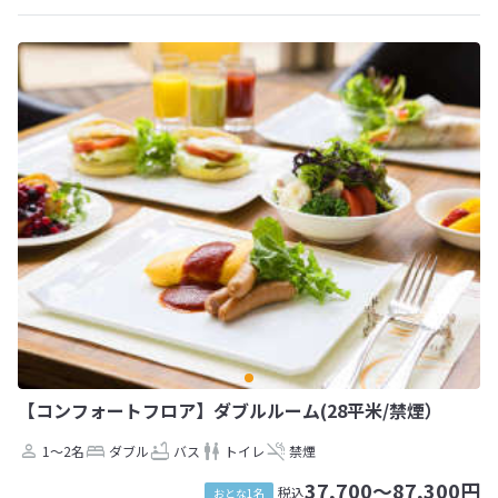
【コンフォートフロア】ダブルルーム(28平米/禁煙）
1～2名
ダブル
バス
トイレ
禁煙
37,700～87,300円
税込
おとな1名