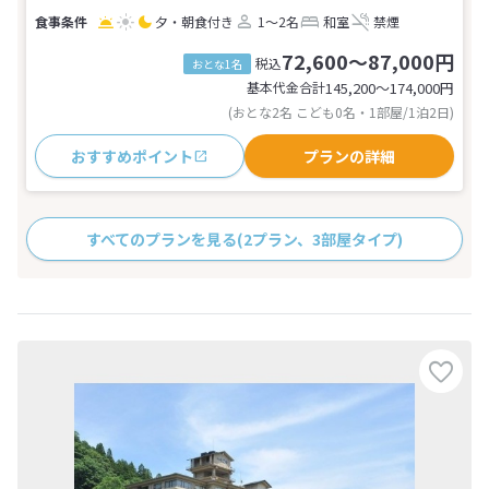
夕・朝食付き
1～2名
和室
禁煙
72,600～87,000円
税込
おとな1名
基本代金合計
145,200〜174,000
円
(おとな2名 こども0名・1部屋/1泊2日)
おすすめポイント
プランの詳細
すべてのプランを見る
(2プラン、3部屋タイプ)