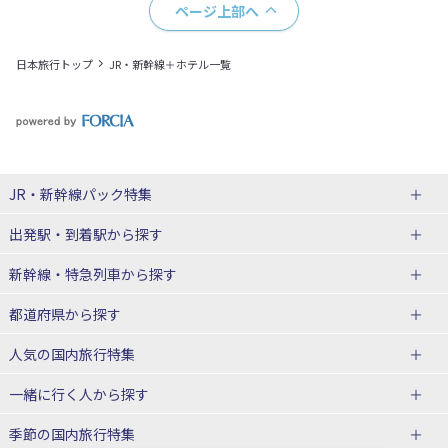
ページ上部へ
日本旅行トップ
JR・新幹線＋ホテル一覧
JR・新幹線パック
特集
出発駅・到着駅
から探す
JR・新幹線＋ホテルパック
日帰り JR・新幹線 パック
新幹線・特急列車
から探す
出張パック
秋田⇔東京 新幹線パック
山形⇔東京 新幹線パック
都道府県から探す
仙台→東京 新幹線パック
新潟→東京 新幹線パック
北海道新幹線 旅行
東北新幹線 旅行
人気の国内旅行特集
富山⇔東京 新幹線パック
東京→青森 新幹線パック
山形新幹線 旅行
秋田新幹線 旅行
一緒に行く人
から探す
東京→仙台 新幹線パック
東京 新幹線パック
東海道新幹線 旅行
北陸新幹線 旅行
北海道旅行・ツアー
東京ディズニーリゾート®への旅
ユニバーサル・スタジオ・ジャパ
ンへの旅
季節の国内旅行特集
東京→金沢 新幹線パック
東京→新潟 新幹線パック
上越新幹線 旅行
山陽新幹線 旅行
東北
一人旅 国内版
家族・子連れ旅行 国内版