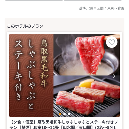
基準JR乗車区間：
東京
～
倉吉
【夕食・個室】鳥取黒毛和牛しゃぶしゃぶとステーキ付きプ
ラン［禁煙］和室10〜12畳【山水閣／東山閣】(2名～5名1