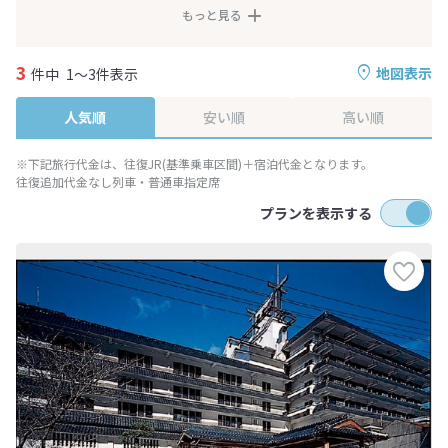
もっと見る
3
地図表示
件中
1～3件表示
人気順
安い順
高い順
※下記旅行代金は、往復JR(基準乗車区間)＋宿泊代金となります。
往復追加代金なし列車・普通車指定席
プランを表示する