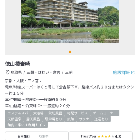
依山楼岩崎
施設詳細
鳥取県
三朝・はわい・倉吉
三朝
京都・大阪・三ノ宮：
電車/特急スーパーはくと号にて倉吉駅下車、路線バス約２０分またはタクシ
ー約１５分
車/中国道～院庄IC～一般道約６０分
車/山陰道～泊東郷IC～一般道約２０分
エステ＆スパ
大浴場
貸切風呂
宅配サービス
ゲームコーナー
天然温泉
露天風呂
駐車場有り
旅館
サウナ
送迎有り
館内に車いす利用トイレ
4.3
収集中
日本旅行
TrustYou