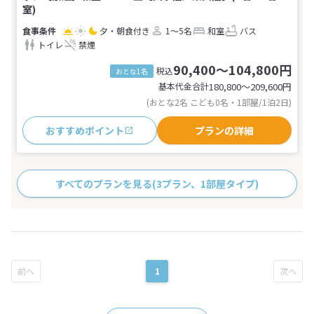
室)
夕・朝食付き
1～5名
和室
バス
トイレ
禁煙
90,400～104,800円
税込
おとな1名
基本代金合計
180,800〜209,600
円
(おとな2名 こども0名・1部屋/1泊2日)
おすすめポイント
プランの詳細
すべてのプランを見る
(3プラン、1部屋タイプ)
1