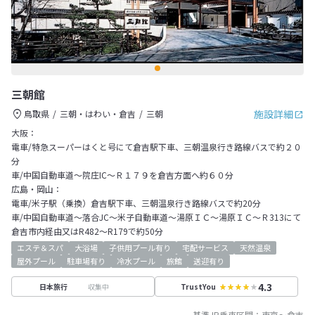
三朝館
施設詳細
鳥取県
三朝・はわい・倉吉
三朝
大阪：
電車/特急スーパーはくと号にて倉吉駅下車、三朝温泉行き路線バスで約２０
分
車/中国自動車道～院庄IC～Ｒ１７９を倉吉方面へ約６０分
広島・岡山：
電車/米子駅（乗換）倉吉駅下車、三朝温泉行き路線バスで約20分
車/中国自動車道～落合JC～米子自動車道～湯原ＩＣ～湯原ＩＣ～Ｒ313にて
倉吉市内経由又はR482～R179で約50分
エステ＆スパ
大浴場
子供用プール有り
宅配サービス
天然温泉
屋外プール
駐車場有り
冷水プール
旅館
送迎有り
4.3
収集中
日本旅行
TrustYou
基準JR乗車区間：
東京
～
倉吉