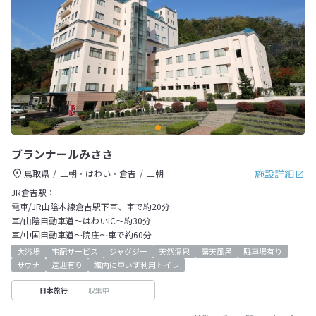
ブランナールみささ
施設詳細
鳥取県
三朝・はわい・倉吉
三朝
JR倉吉駅：
電車/JR山陰本線倉吉駅下車、車で約20分
車/山陰自動車道～はわいIC～約30分
車/中国自動車道～院庄～車で約60分
大浴場
宅配サービス
ジャグジー
天然温泉
露天風呂
駐車場有り
サウナ
送迎有り
館内に車いす利用トイレ
収集中
日本旅行