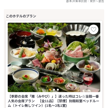
基準JR乗車区間：
東京
～
倉吉
【季節の会席「雅（みやび）」】迷った時はコレ☆当館一番
人気の会席プラン 【全11品】【禁煙】別館和室ベッドルー
ム（トイレ無しツイン）(1名～2名1室)