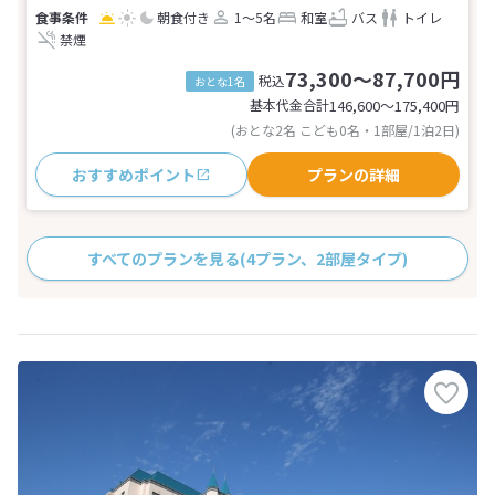
朝食付き
1～5名
和室
バス
トイレ
禁煙
73,300～87,700円
税込
おとな1名
基本代金合計
146,600〜175,400
円
(おとな2名 こども0名・1部屋/1泊2日)
おすすめポイント
プランの詳細
すべてのプランを見る
(4プラン、2部屋タイプ)