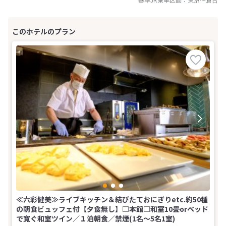
≪六彩健美≫ライブキッチン＆結びたておにぎりetc.約50種
の朝食ビュッフェ付【夕食無し】□本館□和室10畳orベッド
で寛ぐ和室ツイン／１泊朝食／禁煙(1名～5名1室)