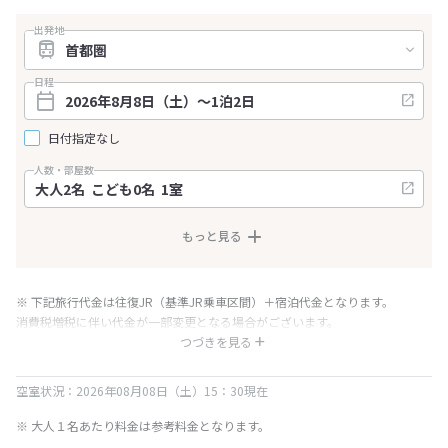
出発地
日程
日付指定なし
人数・部屋数
もっと見る
※ 下記旅行代金は往復JR（基準JR乗車区間）＋宿泊代金となります。
消費税増税に伴い代金が一部変更となる場合がございます。
※ 表示されている旅行代金・プラン内容は一定時間ごとに更新されます。最
つづきを見る
終確認画面でご確認ください。
空室状況：2026年08月08日（土）15：30現在
※ 大人１名あたり料金は参考料金となります。