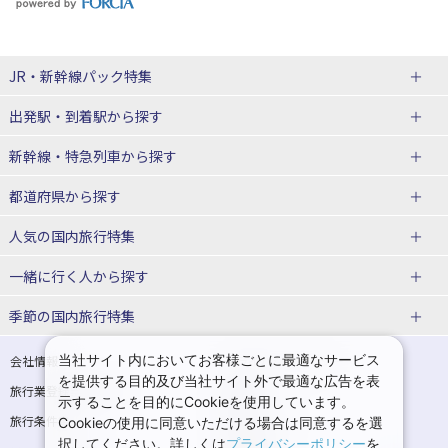
JR・新幹線パック
特集
出発駅・到着駅
から探す
JR・新幹線＋ホテルパック
日帰り JR・新幹線 パック
新幹線・特急列車
から探す
出張パック
秋田⇔東京 新幹線パック
山形⇔東京 新幹線パック
都道府県から探す
仙台→東京 新幹線パック
新潟→東京 新幹線パック
北海道新幹線 旅行
東北新幹線 旅行
人気の国内旅行特集
富山⇔東京 新幹線パック
東京→青森 新幹線パック
山形新幹線 旅行
秋田新幹線 旅行
一緒に行く人
から探す
東京→仙台 新幹線パック
東京 新幹線パック
東海道新幹線 旅行
北陸新幹線 旅行
北海道旅行・ツアー
東京ディズニーリゾート®への旅
ユニバーサル・スタジオ・ジャパ
ンへの旅
季節の国内旅行特集
東京→金沢 新幹線パック
東京→新潟 新幹線パック
上越新幹線 旅行
山陽新幹線 旅行
東北
一人旅 国内版
家族・子連れ旅行 国内版
温泉旅行
日帰り旅行
東京⇔軽井沢 新幹線パック
東京→長野 新幹線パック
九州新幹線 旅行
西九州新幹線 旅行
青森旅行・ツアー
岩手旅行・ツアー
カップル・夫婦旅行 国内版
女子旅 国内版
桜・お花見特集
ゴールデンウィーク（GW）の国内
当社サイト内においてお客様ごとに最適なサービス
会社情報
プライバシーポリシー
旅行
を提供する目的及び当社サイト外で最適な広告を表
旅行業登録票・約款
規約集
東京→名古屋 新幹線パック
東京→京都 新幹線パック
特急サンダーバード 旅行
宮城旅行・ツアー
秋田旅行・ツアー
卒業旅行・学生旅行 国内版
示することを目的にCookieを使用しています。
夏休み・お盆の国内旅行
7月の国内旅行
旅行条件書
商標について
Cookieの使用に同意いただける場合は同意するを選
東京→大阪（新大阪） 新幹線パッ
東京→神戸（新神戸） 新幹線パッ
山形旅行・ツアー
福島旅行・ツアー
択してください。詳しくは
プライバシーポリシー
を