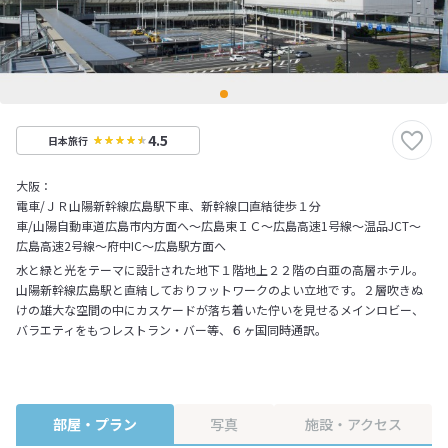
4.5
日本旅行
大阪：
電車/ＪＲ山陽新幹線広島駅下車、新幹線口直結徒歩１分
車/山陽自動車道広島市内方面へ～広島東ＩＣ～広島高速1号線～温品JCT～
広島高速2号線～府中IC～広島駅方面へ
水と緑と光をテーマに設計された地下１階地上２２階の白亜の高層ホテル。
山陽新幹線広島駅と直結しておりフットワークのよい立地です。２層吹きぬ
けの雄大な空間の中にカスケードが落ち着いた佇いを見せるメインロビー、
バラエティをもつレストラン・バー等、６ヶ国同時通訳。
部屋・プラン
写真
施設・アクセス