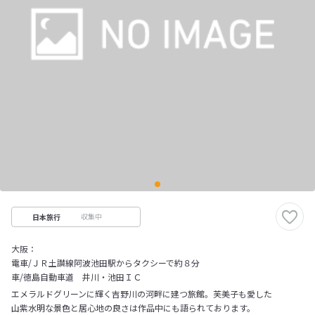
収集中
日本旅行
大阪：
電車/ＪＲ土讃線阿波池田駅からタクシーで約８分
車/徳島自動車道 井川・池田ＩＣ
エメラルドグリーンに輝く吉野川の河畔に建つ旅館。芙美子も愛した
山紫水明な景色と居心地の良さは作品中にも語られております。