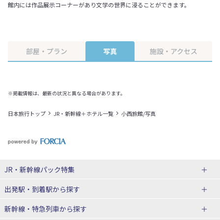
館内には作品展示コーナーがあり文学の世界に浸ることができます。
部屋・プラン
写真
施設・アクセス
※掲載情報は、最新の状況と異なる場合があります。
日本旅行トップ
JR・新幹線＋ホテル一覧
小西旅館/写真
JR・新幹線パック
特集
出発駅・到着駅
から探す
JR・新幹線＋ホテルパック
日帰り JR・新幹線 パック
新幹線・特急列車
から探す
出張パック
秋田⇔東京 新幹線パック
山形⇔東京 新幹線パック