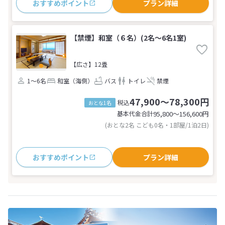
おすすめポイント
プラン詳細
【禁煙】和室（６名）(2名～6名1室)
【広さ】12畳
1～6名
和室（海側）
バス
トイレ
禁煙
47,900～78,300円
税込
おとな1名
基本代金合計
95,800〜156,600
円
(おとな2名 こども0名・1部屋/1泊2日)
おすすめポイント
プラン詳細