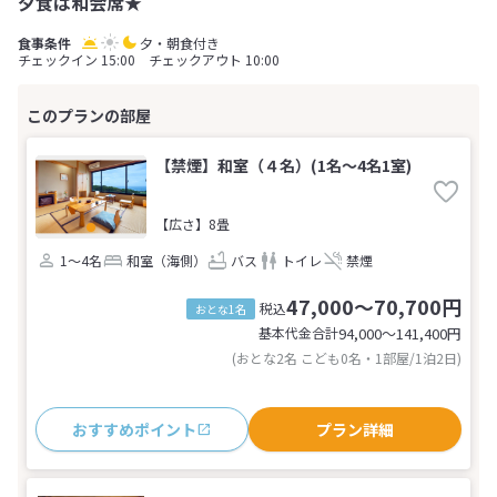
夕食は和会席★
夕・朝食付き
チェックイン 15:00 チェックアウト 10:00
【禁煙】和室（４名）(1名～4名1室)
【広さ】8畳
1～4名
和室（海側）
バス
トイレ
禁煙
47,000～70,700円
税込
おとな1名
基本代金合計
94,000〜141,400
円
(おとな2名 こども0名・1部屋/1泊2日)
おすすめポイント
プラン詳細