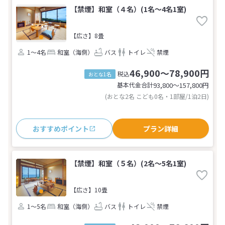
【禁煙】和室（４名）(1名～4名1室)
【広さ】8畳
1～4名
和室（海側）
バス
トイレ
禁煙
46,900～78,900円
税込
おとな1名
基本代金合計
93,800〜157,800
円
(おとな2名 こども0名・1部屋/1泊2日)
おすすめポイント
プラン詳細
【禁煙】和室（５名）(2名～5名1室)
【広さ】10畳
1～5名
和室（海側）
バス
トイレ
禁煙