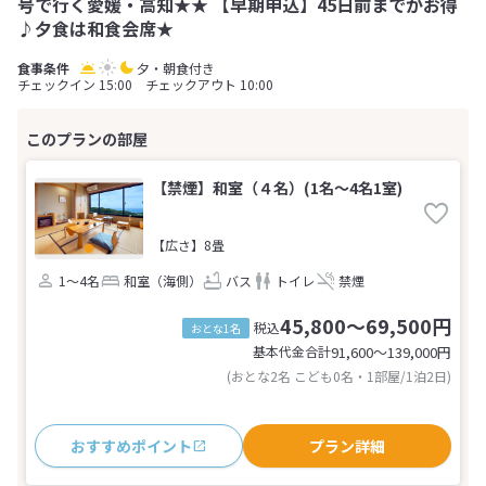
号で行く愛媛・高知★★ 【早期申込】45日前までがお得
♪夕食は和食会席★
夕・朝食付き
チェックイン 15:00 チェックアウト 10:00
【禁煙】和室（４名）(1名～4名1室)
【広さ】8畳
1～4名
和室（海側）
バス
トイレ
禁煙
45,800～69,500円
税込
おとな1名
基本代金合計
91,600〜139,000
円
(おとな2名 こども0名・1部屋/1泊2日)
おすすめポイント
プラン詳細