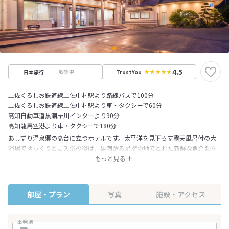
4.5
収集中
日本旅行
TrustYou
土佐くろしお鉄道線土佐中村駅より路線バスで100分
土佐くろしお鉄道線土佐中村駅より車・タクシーで60分
高知自動車道黒潮岸川インターより90分
高知龍馬空港より車・タクシーで180分
あしずり温泉郷の高台に立つホテルです。太平洋を見下ろす露天風呂付の大
浴場でゆっくりとご入浴の後は、黒潮躍る足摺の地でとれた新鮮な魚介類を
ふんだんに盛り込んだ料理でおもてなし致します。中でも、当館オリジナル
もっと見る
のタレを使った鰹のタタキは大変ご好評をいただいております。また周辺に
は、足摺岬灯台や日本最後の清流四万十川、竜串海中公園等の大自然に関連
した多くの観光スポットが点在しています。
部屋・プラン
写真
施設・アクセス
出発地