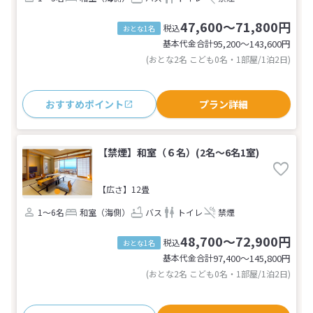
47,600～71,800円
税込
おとな1名
基本代金合計
95,200〜143,600
円
(おとな2名 こども0名・1部屋/1泊2日)
おすすめポイント
プラン詳細
【禁煙】和室（６名）(2名～6名1室)
【広さ】12畳
1～6名
和室（海側）
バス
トイレ
禁煙
48,700～72,900円
税込
おとな1名
基本代金合計
97,400〜145,800
円
(おとな2名 こども0名・1部屋/1泊2日)