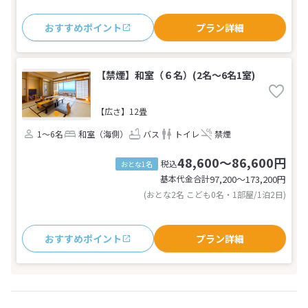
おすすめポイント
プラン詳細
【禁煙】和室（６名）(2名～6名1室)
【広さ】12畳
1～6名
和室（海側）
バス
トイレ
禁煙
48,600～86,600円
税込
おとな1名
基本代金合計
97,200〜173,200
円
(おとな2名 こども0名・1部屋/1泊2日)
おすすめポイント
プラン詳細