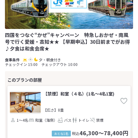
四国をつなぐ“かぜ”キャンペーン 特急しおかぜ・南風
号で行く愛媛・高知★★ 【早期申込】30日前までがお得
♪夕食は和食会席★
夕・朝食付き
チェックイン 15:00 チェックアウト 10:00
【禁煙】和室（４名）(1名～4名1室)
【広さ】8畳
1～4名
和室（海側）
バス
トイレ
禁煙
46,300～78,400円
税込
おとな1名