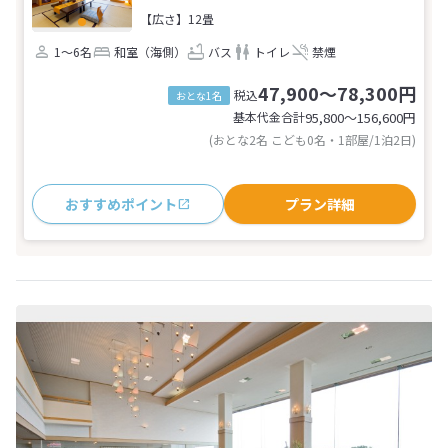
【広さ】12畳
1～6名
和室（海側）
バス
トイレ
禁煙
47,900～78,300円
税込
おとな1名
基本代金合計
95,800〜156,600
円
(おとな2名 こども0名・1部屋/1泊2日)
おすすめポイント
プラン詳細