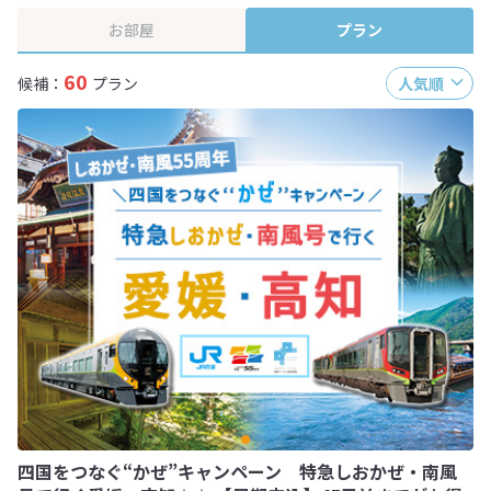
お部屋
プラン
60
候補：
プラン
人気順
四国をつなぐ“かぜ”キャンペーン 特急しおかぜ・南風