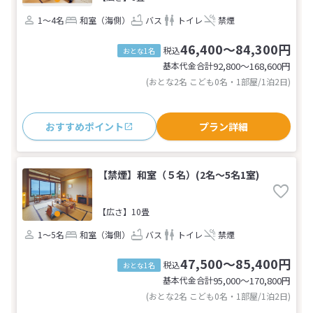
1～4名
和室（海側）
バス
トイレ
禁煙
46,400～84,300円
税込
おとな1名
基本代金合計
92,800〜168,600
円
(おとな2名 こども0名・1部屋/1泊2日)
おすすめポイント
プラン詳細
【禁煙】和室（５名）(2名～5名1室)
【広さ】10畳
1～5名
和室（海側）
バス
トイレ
禁煙
47,500～85,400円
税込
おとな1名
基本代金合計
95,000〜170,800
円
(おとな2名 こども0名・1部屋/1泊2日)