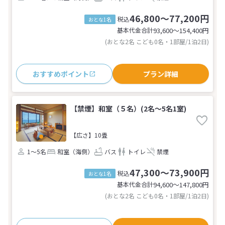
46,800～77,200円
税込
おとな1名
基本代金合計
93,600〜154,400
円
(おとな2名 こども0名・1部屋/1泊2日)
おすすめポイント
プラン詳細
【禁煙】和室（５名）(2名～5名1室)
【広さ】10畳
1～5名
和室（海側）
バス
トイレ
禁煙
47,300～73,900円
税込
おとな1名
基本代金合計
94,600〜147,800
円
(おとな2名 こども0名・1部屋/1泊2日)