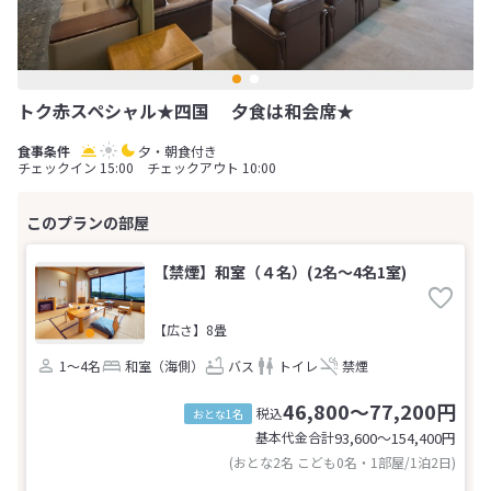
トク赤スペシャル★四国 夕食は和会席★
夕・朝食付き
チェックイン 15:00 チェックアウト 10:00
【禁煙】和室（４名）(2名～4名1室)
【広さ】8畳
1～4名
和室（海側）
バス
トイレ
禁煙
46,800～77,200円
税込
おとな1名
基本代金合計
93,600〜154,400
円
(おとな2名 こども0名・1部屋/1泊2日)