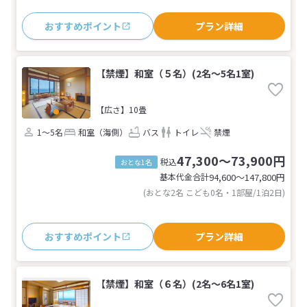
おすすめポイント
プラン詳細
【禁煙】和室（５名）(2名～5名1室)
【広さ】10畳
1～5名
和室（海側）
バス
トイレ
禁煙
47,300～73,900円
税込
おとな1名
基本代金合計
94,600〜147,800
円
(おとな2名 こども0名・1部屋/1泊2日)
おすすめポイント
プラン詳細
【禁煙】和室（６名）(2名～6名1室)