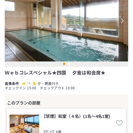
Ｗｅｂコレスペシャル★四国 夕食は和会席★
夕・朝食付き
チェックイン 15:00 チェックアウト 10:00
【禁煙】和室（４名）(1名～4名1室)
【広さ】8畳