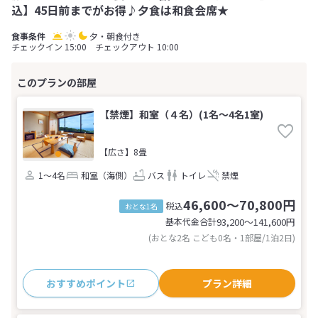
込】45日前までがお得♪夕食は和食会席★
夕・朝食付き
チェックイン 15:00 チェックアウト 10:00
【禁煙】和室（４名）(1名～4名1室)
【広さ】8畳
1～4名
和室（海側）
バス
トイレ
禁煙
46,600～70,800円
税込
おとな1名
基本代金合計
93,200〜141,600
円
(おとな2名 こども0名・1部屋/1泊2日)
おすすめポイント
プラン詳細