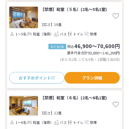
【禁煙】和室（５名）(2名～5名1室)
【広さ】10畳
1～5名
和室（海側）
バス
トイレ
禁煙
46,900～70,600円
税込
おとな1名
基本代金合計
93,800〜141,200
円
(おとな2名 こども0名・1部屋/1泊2日)
おすすめポイント
プラン詳細
【禁煙】和室（６名）(2名～6名1室)
【広さ】12畳
1～6名
和室（海側）
バス
トイレ
禁煙