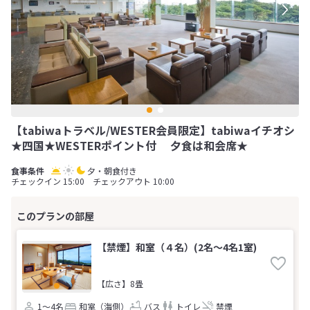
【tabiwaトラベル/WESTER会員限定】tabiwaイチオシ
★四国★WESTERポイント付 夕食は和会席★
夕・朝食付き
チェックイン 15:00 チェックアウト 10:00
【禁煙】和室（４名）(2名～4名1室)
【広さ】8畳
1～4名
和室（海側）
バス
トイレ
禁煙