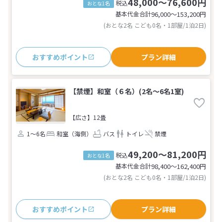
48,000～76,600円
税込
おとな1名
基本代金合計
96,000〜153,200
円
(おとな2名 こども0名・1部屋/1泊2日)
おすすめポイント
プラン詳細
【禁煙】和室（６名）(2名～6名1室)
【広さ】12畳
1～6名
和室（海側）
バス
トイレ
禁煙
49,200～81,200円
税込
おとな1名
基本代金合計
98,400〜162,400
円
(おとな2名 こども0名・1部屋/1泊2日)
おすすめポイント
プラン詳細