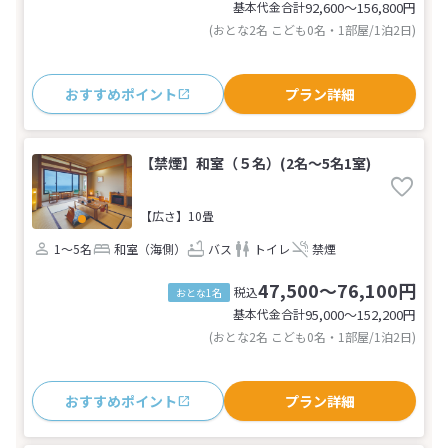
基本代金合計
92,600〜156,800
円
(おとな2名 こども0名・1部屋/1泊2日)
おすすめポイント
プラン詳細
【禁煙】和室（５名）(2名～5名1室)
【広さ】10畳
1～5名
和室（海側）
バス
トイレ
禁煙
47,500～76,100円
税込
おとな1名
基本代金合計
95,000〜152,200
円
(おとな2名 こども0名・1部屋/1泊2日)
おすすめポイント
プラン詳細