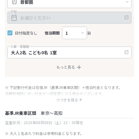
日程
日付指定なし
宿泊期間
泊
人数・部屋数
もっと見る
※ 下記旅行代金は往復JR（基準JR乗車区間）＋宿泊代金となります。
消費税増税に伴い代金が一部変更となる場合がございます。
※ 表示されている旅行代金・プラン内容は一定時間ごとに更新されます。最
つづきを見る
終確認画面でご確認ください。
基準JR乗車区間
東京～高知
空室状況：2026年08月08日（土）23：30現在
※ 大人１名あたり料金は参考料金となります。