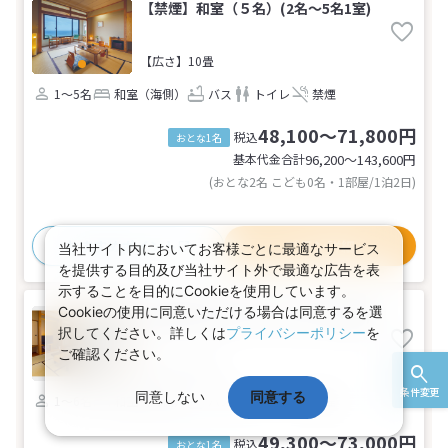
【禁煙】和室（５名）(2名～5名1室)
【広さ】10畳
1～5名
和室（海側）
バス
トイレ
禁煙
48,100～71,800円
税込
おとな1名
基本代金合計
96,200〜143,600
円
(おとな2名 こども0名・1部屋/1泊2日)
おすすめポイント
プラン詳細
当社サイト内においてお客様ごとに最適なサービス
を提供する目的及び当社サイト外で最適な広告を表
示することを目的にCookieを使用しています。
Cookieの使用に同意いただける場合は同意するを選
【禁煙】和室（６名）(2名～6名1室)
択してください。詳しくは
プライバシーポリシー
を
ご確認ください。
【広さ】12畳
条件変更
同意しない
同意する
1～6名
和室（海側）
バス
トイレ
禁煙
49,300～73,000円
税込
おとな1名