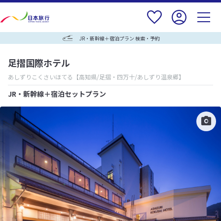
JR・新幹線＋宿泊プラン 検索・予約
足摺国際ホテル
あしずりこくさいほてる
【高知県/足摺・四万十/あしずり温泉郷】
JR・新幹線＋宿泊セットプラン