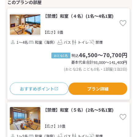
【禁煙】和室（４名）(1名～4名1室)
【広さ】8畳
1～4名
和室（海側）
バス
トイレ
禁煙
46,500～70,700円
税込
おとな1名
基本代金合計
93,000〜141,400
円
(おとな2名 こども0名・1部屋/1泊2日)
おすすめポイント
プラン詳細
【禁煙】和室（５名）(2名～5名1室)
【広さ】10畳
1～5名
和室（海側）
バス
トイレ
禁煙