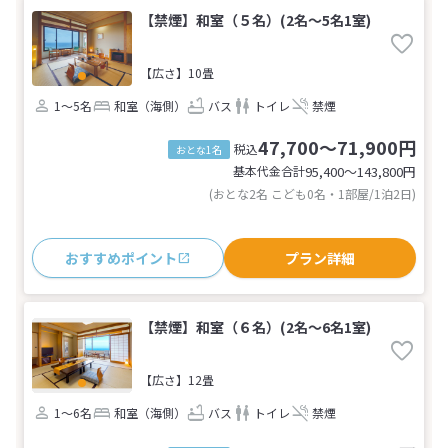
【禁煙】和室（５名）(2名～5名1室)
【広さ】10畳
1～5名
和室（海側）
バス
トイレ
禁煙
47,700～71,900円
税込
おとな1名
基本代金合計
95,400〜143,800
円
(おとな2名 こども0名・1部屋/1泊2日)
おすすめポイント
プラン詳細
【禁煙】和室（６名）(2名～6名1室)
【広さ】12畳
1～6名
和室（海側）
バス
トイレ
禁煙