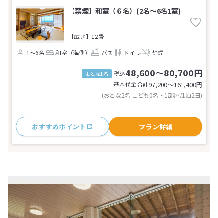
【禁煙】和室（６名）(2名～6名1室)
【広さ】12畳
1～6名
和室（海側）
バス
トイレ
禁煙
48,600～80,700円
税込
おとな1名
基本代金合計
97,200〜161,400
円
(おとな2名 こども0名・1部屋/1泊2日)
おすすめポイント
プラン詳細