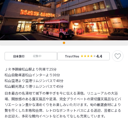
4.4
収集中
日本旅行
TrustYou
ＪＲ予讃線松山駅より列車で25分
松山自動車道松山インターより30分
松山空港より空港リムジンバスで40分
松山観光港より港リムジンバスで45分
日本最古の名湯地で城下の華やぎを今に伝える湯宿。リニューアルの大浴
場、開放感のある露天風呂や足湯、完全プライベートの貸切露天風呂などバ
リエーション豊かな湯めぐりをお楽しみいただけます。旬の厳選食材により
贅を尽くした本格和会席、レトロなボンネットバスによる送迎、芸者による
お出迎え、多彩な館内イベントなどおもてなしも充実しています。