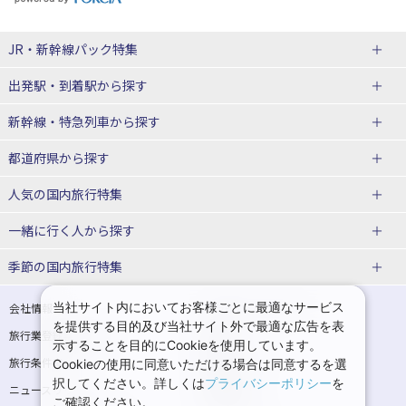
JR・新幹線パック
特集
出発駅・到着駅
から探す
JR・新幹線＋ホテルパック
日帰り JR・新幹線 パック
新幹線・特急列車
から探す
出張パック
秋田⇔東京 新幹線パック
山形⇔東京 新幹線パック
都道府県から探す
仙台→東京 新幹線パック
新潟→東京 新幹線パック
北海道新幹線 旅行
東北新幹線 旅行
人気の国内旅行特集
富山⇔東京 新幹線パック
東京→青森 新幹線パック
山形新幹線 旅行
秋田新幹線 旅行
一緒に行く人
から探す
東京→仙台 新幹線パック
東京 新幹線パック
東海道新幹線 旅行
北陸新幹線 旅行
北海道旅行・ツアー
東京ディズニーリゾート®への旅
ユニバーサル・スタジオ・ジャパ
ンへの旅
季節の国内旅行特集
東京→金沢 新幹線パック
東京→新潟 新幹線パック
上越新幹線 旅行
山陽新幹線 旅行
東北
一人旅 国内版
家族・子連れ旅行 国内版
温泉旅行
日帰り旅行
東京⇔軽井沢 新幹線パック
東京→長野 新幹線パック
九州新幹線 旅行
西九州新幹線 旅行
青森旅行・ツアー
岩手旅行・ツアー
カップル・夫婦旅行 国内版
女子旅 国内版
桜・お花見特集
ゴールデンウィーク（GW）の国内
当社サイト内においてお客様ごとに最適なサービス
会社情報
プライバシーポリシー
旅行
を提供する目的及び当社サイト外で最適な広告を表
旅行業登録票・約款
規約集
東京→名古屋 新幹線パック
東京→京都 新幹線パック
特急サンダーバード 旅行
宮城旅行・ツアー
秋田旅行・ツアー
卒業旅行・学生旅行 国内版
示することを目的にCookieを使用しています。
夏休み・お盆の国内旅行
7月の国内旅行
旅行条件書
商標について
Cookieの使用に同意いただける場合は同意するを選
東京→大阪（新大阪） 新幹線パッ
東京→神戸（新神戸） 新幹線パッ
山形旅行・ツアー
福島旅行・ツアー
択してください。詳しくは
プライバシーポリシー
を
ニュースリリース
採用情報
ク
ク
8月の国内旅行
9月の国内旅行
ご確認ください。