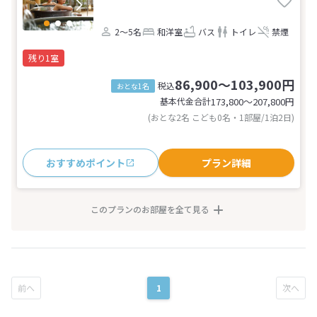
2～5名
和洋室
バス
トイレ
禁煙
残り1室
86,900～103,900円
税込
おとな1名
基本代金合計
173,800〜207,800
円
(おとな2名 こども0名・1部屋/1泊2日)
おすすめポイント
プラン詳細
このプランのお部屋を全て見る
1