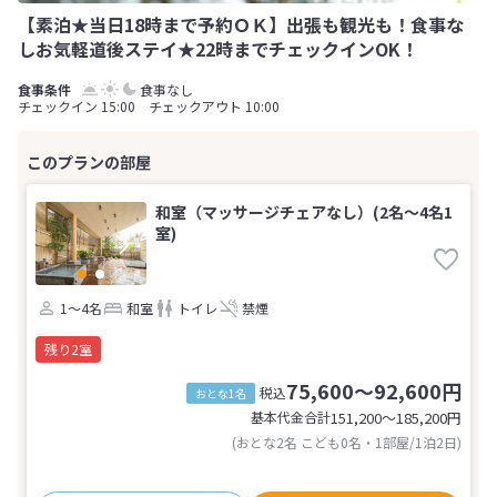
【素泊★当日18時まで予約ＯＫ】出張も観光も！食事な
しお気軽道後ステイ★22時までチェックインOK！
食事なし
チェックイン 15:00 チェックアウト 10:00
和室（マッサージチェアなし）(2名～4名1
室)
1～4名
和室
トイレ
禁煙
残り2室
75,600～92,600円
税込
おとな1名
基本代金合計
151,200〜185,200
円
(おとな2名 こども0名・1部屋/1泊2日)