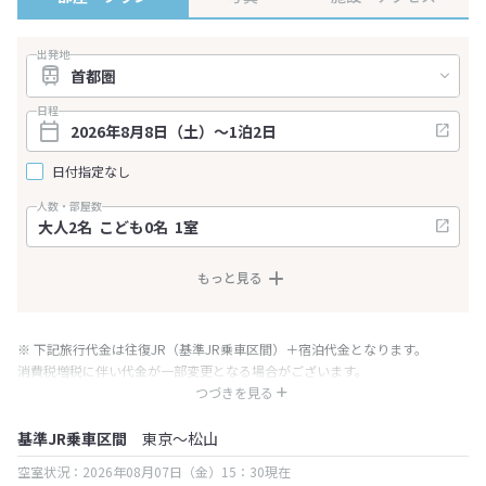
出発地
日程
日付指定なし
人数・部屋数
もっと見る
※ 下記旅行代金は往復JR（基準JR乗車区間）＋宿泊代金となります。
消費税増税に伴い代金が一部変更となる場合がございます。
※ 表示されている旅行代金・プラン内容は一定時間ごとに更新されます。最
つづきを見る
終確認画面でご確認ください。
基準JR乗車区間
東京～松山
空室状況：2026年08月07日（金）15：30現在