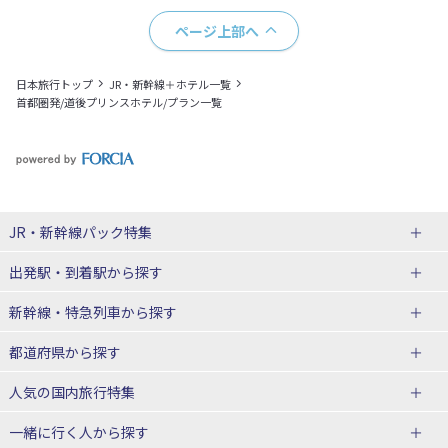
ページ上部へ
日本旅行トップ
JR・新幹線＋ホテル一覧
首都圏発/道後プリンスホテル/プラン一覧
JR・新幹線パック
特集
出発駅・到着駅
から探す
JR・新幹線＋ホテルパック
日帰り JR・新幹線 パック
新幹線・特急列車
から探す
出張パック
秋田⇔東京 新幹線パック
山形⇔東京 新幹線パック
都道府県から探す
仙台→東京 新幹線パック
新潟→東京 新幹線パック
北海道新幹線 旅行
東北新幹線 旅行
人気の国内旅行特集
富山⇔東京 新幹線パック
東京→青森 新幹線パック
山形新幹線 旅行
秋田新幹線 旅行
一緒に行く人
から探す
東京→仙台 新幹線パック
東京 新幹線パック
東海道新幹線 旅行
北陸新幹線 旅行
北海道旅行・ツアー
東京ディズニーリゾート®への旅
ユニバーサル・スタジオ・ジャパ