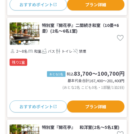
おすすめポイント
プラン詳細
特別室『開花亭』二間続き和室（10畳+6
畳）(2名～6名1室)
2～8名
和室
バス
トイレ
禁煙
残り1室
83,700～100,700円
税込
おとな1名
基本代金合計
167,400〜201,400
円
(おとな2名 こども0名・1部屋/1泊2日)
おすすめポイント
プラン詳細
特別室『開花亭』 和洋室(2名～5名1室)