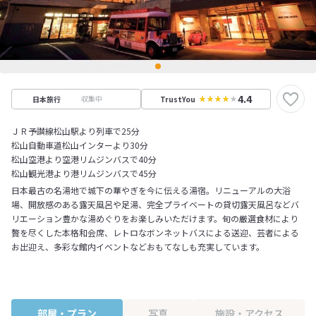
4.4
収集中
日本旅行
TrustYou
ＪＲ予讃線松山駅より列車で25分
松山自動車道松山インターより30分
松山空港より空港リムジンバスで40分
松山観光港より港リムジンバスで45分
日本最古の名湯地で城下の華やぎを今に伝える湯宿。リニューアルの大浴
場、開放感のある露天風呂や足湯、完全プライベートの貸切露天風呂などバ
リエーション豊かな湯めぐりをお楽しみいただけます。旬の厳選食材により
贅を尽くした本格和会席、レトロなボンネットバスによる送迎、芸者による
お出迎え、多彩な館内イベントなどおもてなしも充実しています。
部屋・プラン
写真
施設・アクセス