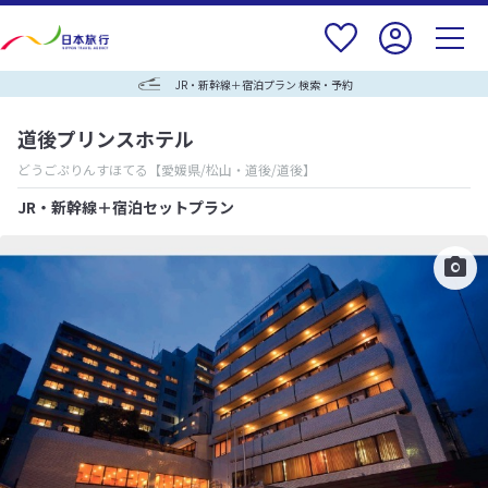
JR・新幹線＋宿泊プラン 検索・予約
道後プリンスホテル
どうごぷりんすほてる
【愛媛県/松山・道後/道後】
JR・新幹線＋宿泊セットプラン