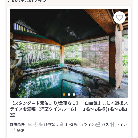
【スタンダード素泊まり/食事なし】 自由気ままに＜道後ス
テイ＞を満喫【洋室ツインルーム】 1名〜2名様(1名～2名1
室)
食事なし
1～2名
ツイン
バス
トイレ
禁煙