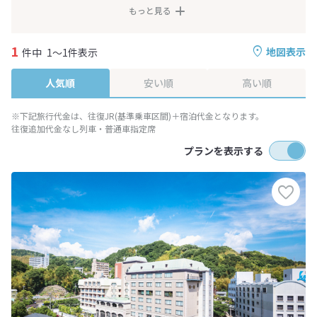
もっと見る
1
地図表示
件中
1～1件表示
人気順
安い順
高い順
※下記旅行代金は、往復JR(基準乗車区間)＋宿泊代金となります。
往復追加代金なし列車・普通車指定席
プランを表示する