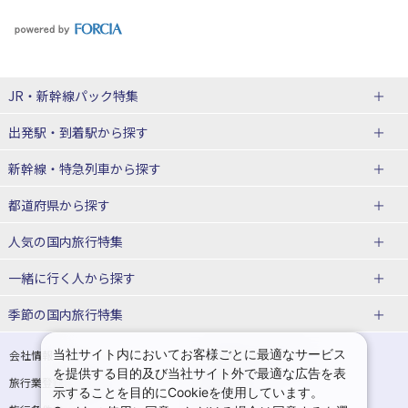
JR・新幹線パック
特集
出発駅・到着駅
から探す
JR・新幹線＋ホテルパック
日帰り JR・新幹線 パック
新幹線・特急列車
から探す
出張パック
秋田⇔東京 新幹線パック
山形⇔東京 新幹線パック
都道府県から探す
仙台→東京 新幹線パック
新潟→東京 新幹線パック
北海道新幹線 旅行
東北新幹線 旅行
人気の国内旅行特集
富山⇔東京 新幹線パック
東京→青森 新幹線パック
山形新幹線 旅行
秋田新幹線 旅行
一緒に行く人
から探す
東京→仙台 新幹線パック
東京 新幹線パック
東海道新幹線 旅行
北陸新幹線 旅行
北海道旅行・ツアー
東京ディズニーリゾート®への旅
ユニバーサル・スタジオ・ジャパ
ンへの旅
季節の国内旅行特集
東京→金沢 新幹線パック
東京→新潟 新幹線パック
上越新幹線 旅行
山陽新幹線 旅行
東北
一人旅 国内版
家族・子連れ旅行 国内版
温泉旅行
日帰り旅行
東京⇔軽井沢 新幹線パック
東京→長野 新幹線パック
九州新幹線 旅行
西九州新幹線 旅行
青森旅行・ツアー
岩手旅行・ツアー
カップル・夫婦旅行 国内版
女子旅 国内版
桜・お花見特集
ゴールデンウィーク（GW）の国内
当社サイト内においてお客様ごとに最適なサービス
会社情報
プライバシーポリシー
旅行
を提供する目的及び当社サイト外で最適な広告を表
旅行業登録票・約款
規約集
東京→名古屋 新幹線パック
東京→京都 新幹線パック
特急サンダーバード 旅行
宮城旅行・ツアー
秋田旅行・ツアー
卒業旅行・学生旅行 国内版
示することを目的にCookieを使用しています。
夏休み・お盆の国内旅行
7月の国内旅行