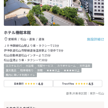
ホテル椿館本館
施設詳細
愛媛県
松山・道後
道後
ＪＲ予讃線松山駅より車・タクシーで15分
伊予鉄道松山市駅線道後温泉駅より徒歩で8分
松山自動車道松山インターより25分
松山空港より車・タクシーで30分
エステ＆スパ
大浴場
宅配サービス
カラオケルーム
天然温泉
露天風呂
駐車場有り
旅館
★★★以上
★★★★以上
館内に車いす利用トイレ
4.0
4.5
日本旅行
TrustYou
基準JR乗車区間：
東京
～
松山