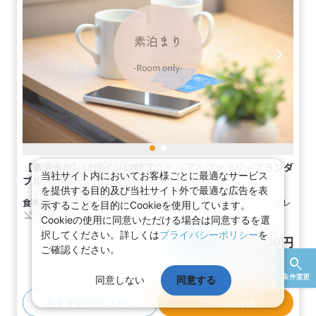
【素泊まり】13時イン12時アウト ペア＆ファミリープランダ
当社サイト内においてお客様ごとに最適なサービス
ブル（禁煙）(1名～2名1室)
を提供する目的及び当社サイト外で最適な広告を表
食事なし
1～2名
ダブル
バス
トイレ
示することを目的にCookieを使用しています。
禁煙
Cookieの使用に同意いただける場合は同意するを選
択してください。詳しくは
プライバシーポリシー
を
49,700円
税込
おとな1名
ご確認ください。
基本代金合計
99,400
円
(おとな2名 こども0名・1部屋/1泊2日)
条件変更
同意しない
同意する
おすすめポイント
プランの詳細