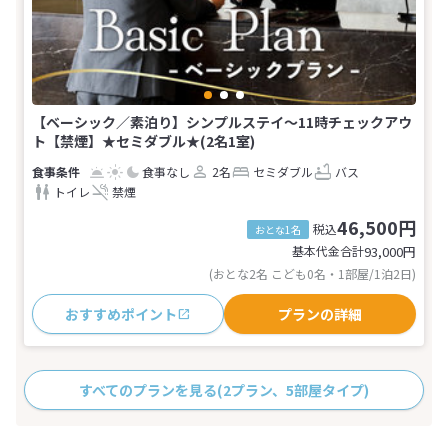
【ベーシック／素泊り】シンプルステイ〜11時チェックアウ
ト【禁煙】★セミダブル★(2名1室)
食事なし
2名
セミダブル
バス
トイレ
禁煙
46,500円
税込
おとな1名
基本代金合計
93,000
円
(おとな2名 こども0名・1部屋/1泊2日)
おすすめポイント
プランの詳細
すべてのプランを見る
(2プラン、5部屋タイプ)