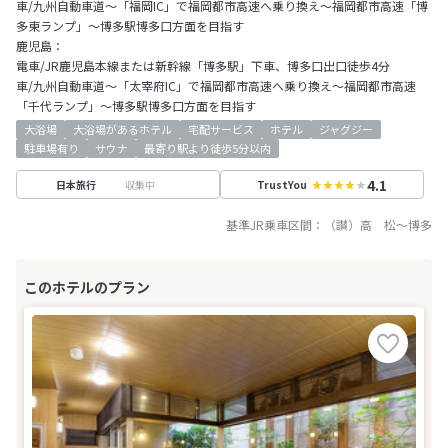
車/九州自動車道～「福岡IC」で福岡都市高速へ乗り換え～福岡都市高速「博
多東ランプ」～博多駅博多口方面を目指す
鹿児島：
電車/JR鹿児島本線または新幹線「博多駅」下車、博多口出口徒歩4分
車/九州自動車道～「太宰府IC」で福岡都市高速へ乗り換え～福岡都市高速
「千代ランプ」～博多駅博多口方面を目指す
大浴場
大浴場があるホテル
宅配サービス
ホテル
ジャグジー
駐車場有り
サウナ
最寄り駅より徒歩5分以内
4.1
収集中
日本旅行
TrustYou
基準JR乗車区間：
（讃）高 松
～
博多