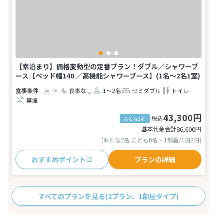
【素泊まり】価格変動型の定番プラン！ダブル／シャワーブ
ース【ベッド幅140 ／高機能シャワーブース】(1名～2名1室)
食事なし
1～2名
セミダブル
トイレ
禁煙
43,300円
税込
おとな1名
基本代金合計
86,600
円
(おとな2名 こども0名・1部屋/1泊2日)
おすすめポイント
プランの詳細
すべてのプランを見る
(2プラン、1部屋タイプ)