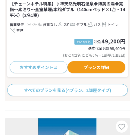
【チェーンホテル特集】♪準天然光明石温泉◆博美の湯◆完
備〜素泊り〜全室禁煙/本館ダブル（140cmベッド×1台・14
平米）(2名1室)
食事なし
2名
ダブル
バス
トイレ
禁煙
49,200円
税込
おとな1名
基本代金合計
98,400
円
(おとな2名 こども0名・1部屋/1泊2日)
おすすめポイント
プランの詳細
すべてのプランを見る
(4プラン、2部屋タイプ)