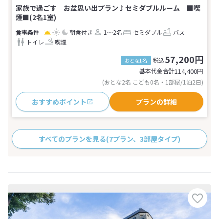
家族で過ごす お盆思い出プラン♪セミダブルルーム ■喫
煙■(2名1室)
朝食付き
1～2名
セミダブル
バス
トイレ
喫煙
57,200円
税込
おとな1名
基本代金合計
114,400
円
(おとな2名 こども0名・1部屋/1泊2日)
おすすめポイント
プランの詳細
すべてのプランを見る
(7プラン、3部屋タイプ)