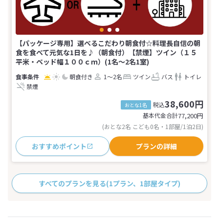
【パッケージ専用】選べるこだわり朝食付☆料理長自信の朝
食を食べて元気な1日を♪（朝食付）【禁煙】ツイン（１５
平米・ベッド幅１００ｃｍ）(1名～2名1室)
朝食付き
1～2名
ツイン
バス
トイレ
禁煙
38,600円
税込
おとな1名
基本代金合計
77,200
円
(おとな2名 こども0名・1部屋/1泊2日)
おすすめポイント
プランの詳細
すべてのプランを見る
(1プラン、1部屋タイプ)