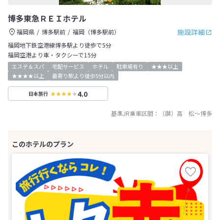
博多東急ＲＥＩホテル
施設詳細
福岡県
博多駅前
福岡（博多駅前）
福岡地下鉄空港線博多駅より徒歩で5分
福岡空港より車・タクシーで15分
エステ＆スパ
宅配サービス
ホテル
駐車場有り
★★★以上
★★★★以上
最寄り駅より徒歩5分以内
4.0
日本旅行
基準JR乗車区間：
（讃）高 松
～
博多