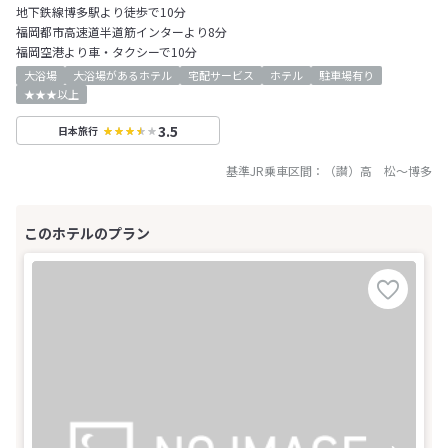
地下鉄線博多駅より徒歩で10分
福岡都市高速道半道筋インターより8分
福岡空港より車・タクシーで10分
大浴場
大浴場があるホテル
宅配サービス
ホテル
駐車場有り
★★★以上
3.5
日本旅行
基準JR乗車区間：
（讃）高 松
～
博多