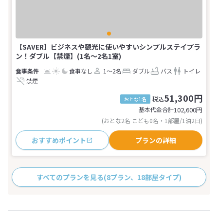
【SAVER】ビジネスや観光に使いやすいシンプルステイプラ
ン！ダブル【禁煙】(1名～2名1室)
食事なし
1～2名
ダブル
バス
トイレ
禁煙
51,300円
税込
おとな1名
基本代金合計
102,600
円
(おとな2名 こども0名・1部屋/1泊2日)
おすすめポイント
プランの詳細
すべてのプランを見る
(8プラン、18部屋タイプ)