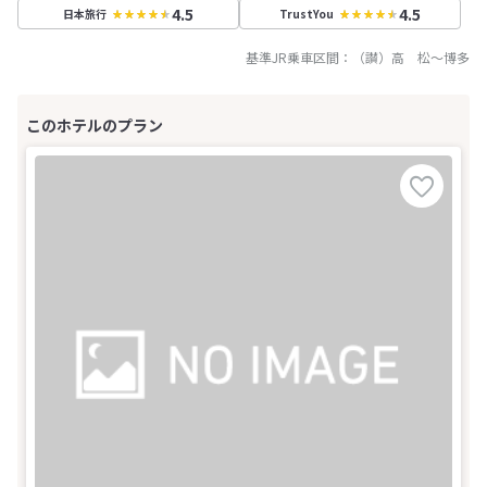
4.5
4.5
日本旅行
TrustYou
基準JR乗車区間：
（讃）高 松
～
博多