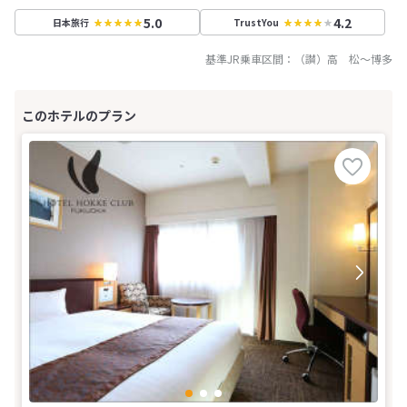
5.0
4.2
日本旅行
TrustYou
基準JR乗車区間：
（讃）高 松
～
博多