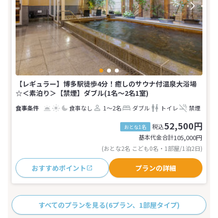
【レギュラー】博多駅徒歩4分！癒しのサウナ付温泉大浴場
☆＜素泊り＞【禁煙】ダブル(1名～2名1室)
食事なし
1～2名
ダブル
トイレ
禁煙
52,500円
税込
おとな1名
基本代金合計
105,000
円
(おとな2名 こども0名・1部屋/1泊2日)
おすすめポイント
プランの詳細
すべてのプランを見る
(6プラン、1部屋タイプ)