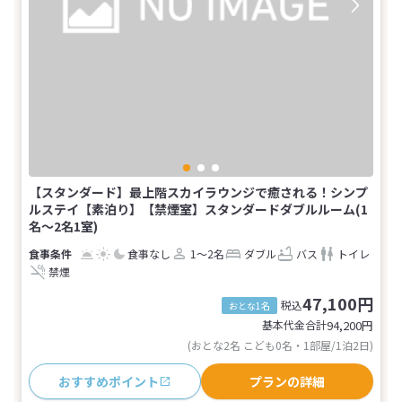
【スタンダード】最上階スカイラウンジで癒される！シンプ
ルステイ【素泊り】【禁煙室】スタンダードダブルルーム(1
名～2名1室)
食事なし
1～2名
ダブル
バス
トイレ
禁煙
47,100円
税込
おとな1名
基本代金合計
94,200
円
(おとな2名 こども0名・1部屋/1泊2日)
おすすめポイント
プランの詳細