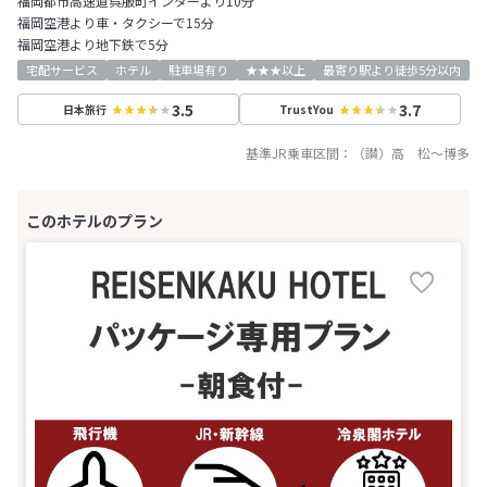
福岡都市高速道呉服町インターより10分
福岡空港より車・タクシーで15分
福岡空港より地下鉄で5分
宅配サービス
ホテル
駐車場有り
★★★以上
最寄り駅より徒歩5分以内
3.5
3.7
日本旅行
TrustYou
基準JR乗車区間：
（讃）高 松
～
博多