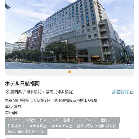
ホテル日航福岡
施設詳細
福岡県
博多駅前
福岡（博多駅前）
電車/JR博多駅より徒歩3分 地下鉄福岡空港駅より2駅
車/大宰府
車/福岡
コンビニ
宅配サービス
ジム
温水プール
ホテル
屋内プール
駐車場有り
★★★以上
★★★★以上
最寄り駅より徒歩5分以内
館内に車いす利用トイレ