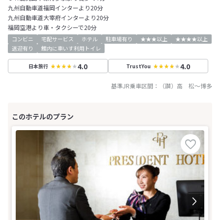
九州自動車道福岡インターより20分
九州自動車道大宰府インターより20分
福岡空港より車・タクシーで20分
コンビニ
宅配サービス
ホテル
駐車場有り
★★★以上
★★★★以上
送迎有り
館内に車いす利用トイレ
4.0
4.0
日本旅行
TrustYou
基準JR乗車区間：
（讃）高 松
～
博多