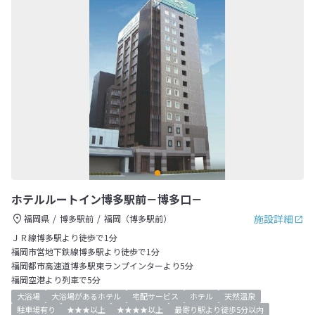
ホテルルートイン博多駅前－博多口－
施設詳細
福岡県
博多駅前
福岡（博多駅前）
ＪＲ線博多駅より徒歩で1分
福岡市営地下鉄線博多駅より徒歩で1分
福岡都市高速道博多駅東ランプインターより5分
福岡空港より列車で5分
大浴場
大浴場があるホテル
宅配サービス
ホテル
天然温泉
駐車場有り
★★★以上
★★★★以上
最寄り駅より徒歩5分以内