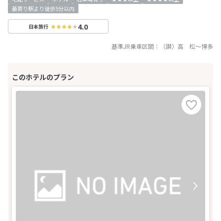
最寄り駅より徒歩5分以内
4.0
日本旅行
基準JR乗車区間：
（讃）高 松
～
博多