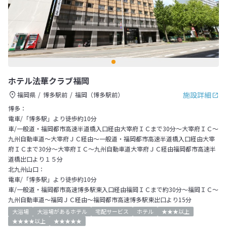
ホテル法華クラブ福岡
施設詳細
福岡県
博多駅前
福岡（博多駅前）
博多：
電車/「博多駅」より徒歩約10分
車/一般道・福岡都市高速半道橋入口経由大宰府ＩＣまで30分～大宰府ＩＣ～
九州自動車道～大宰府ＪＣ経由～一般道・福岡都市高速半道橋入口経由大宰
府ＩＣまで30分～大宰府ＩＣ～九州自動車道大宰府ＪＣ経由福岡都市高速半
道橋出口より１５分
北九州山口：
電車/「博多駅」より徒歩約10分
車/一般道・福岡都市高速博多駅東入口経由福岡ＩＣまで約30分～福岡ＩＣ～
九州自動車道～福岡ＪＣ経由～福岡都市高速博多駅東出口より15分
大浴場
大浴場があるホテル
宅配サービス
ホテル
★★★以上
★★★★以上
★★★★★