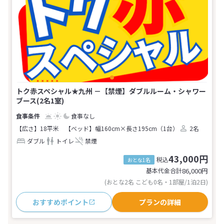
トク赤スペシャル★九州 －【禁煙】ダブルルーム・シャワー
ブース(2名1室)
食事なし
【広さ】18平米
【ベッド】幅160cm×長さ195cm（1台）
2名
ダブル
トイレ
禁煙
43,000円
税込
おとな1名
基本代金合計
86,000
円
(おとな2名 こども0名・1部屋/1泊2日)
おすすめポイント
プランの詳細