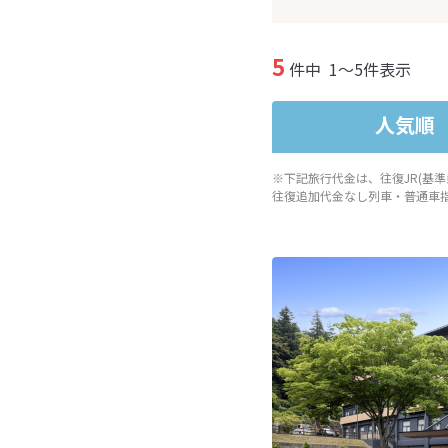
5
件中
1～5件表示
人気順
※下記旅行代金は、往復JR(基
往復追加代金なし列車・普通車