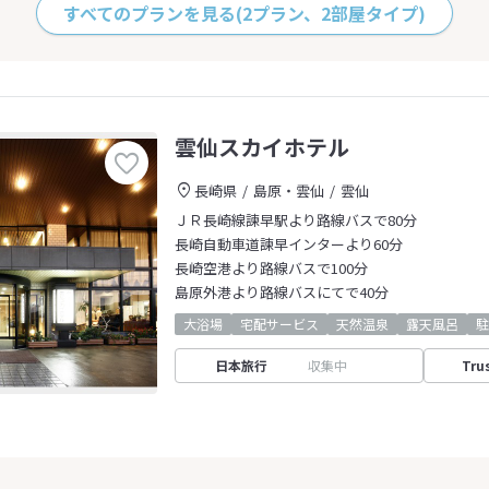
すべてのプランを見る
(2プラン、2部屋タイプ)
雲仙スカイホテル
長崎県
島原・雲仙
雲仙
ＪＲ長崎線諫早駅より路線バスで80分
長崎自動車道諫早インターより60分
長崎空港より路線バスで100分
島原外港より路線バスにてで40分
大浴場
宅配サービス
天然温泉
露天風呂
駐
日本旅行
収集中
Tru