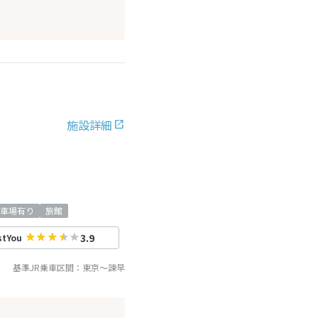
施設詳細
車場有り
旅館
3.9
stYou
基準JR乗車区間：
東京
～
諫早