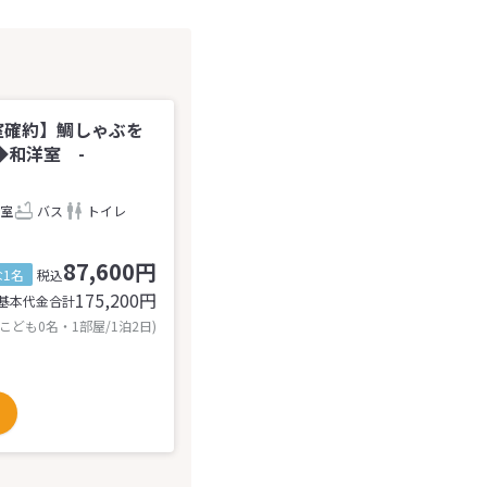
室確約】鯛しゃぶを
◆和洋室 -
室
バス
トイレ
87,600円
1名
税込
175,200
円
基本代金合計
 こども0名・1部屋/1泊2日)