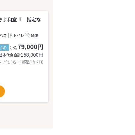
ぞ♪和室『 指定な
バス
トイレ
禁煙
79,000円
1名
税込
158,000
円
基本代金合計
 こども0名・1部屋/1泊2日)