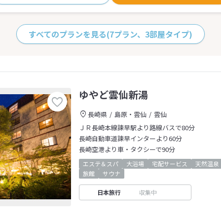
すべてのプランを見る
(7プラン、3部屋タイプ)
ゆやど雲仙新湯
長崎県
島原・雲仙
雲仙
ＪＲ長崎本線諫早駅より路線バスで80分
長崎自動車道諫早インターより60分
長崎空港より車・タクシーで90分
エステ＆スパ
大浴場
宅配サービス
天然温泉
旅館
サウナ
日本旅行
収集中