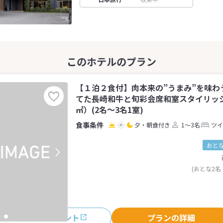
【１泊２食付】肉本来の”うまみ”を味わ
てた長崎和牛と旬彩会席和室スタイリッシ
㎡）(2名～3名1室)
夕・朝食付き
1～3名
ツイ
おとな
(おとな2名
おすすめポイント
プランの詳細