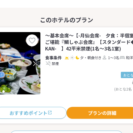
〜基本会席〜【-月仙会席- 夕食：半個
ご堪能『鯛しゃぶ会席』【スタンダード
KAN- 】42平米禁煙(1名～3名1室)
夕・朝食付き
1～3名
和洋
禁煙
おとな
(おとな2名
おすすめポイント
プランの詳細