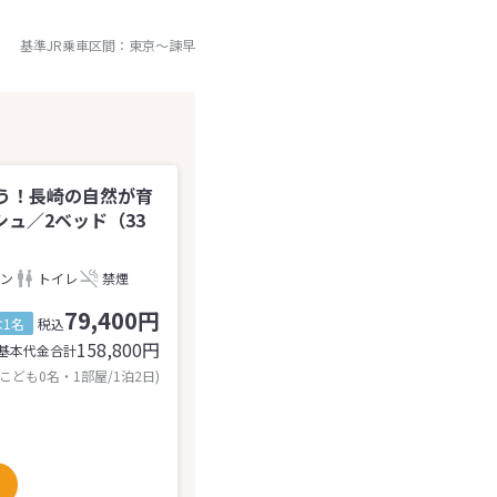
基準JR乗車区間：
東京
～
諫早
う！長崎の自然が育
ュ／2ベッド（33
ン
トイレ
禁煙
79,400円
1名
税込
158,800
円
基本代金合計
 こども0名・1部屋/1泊2日)