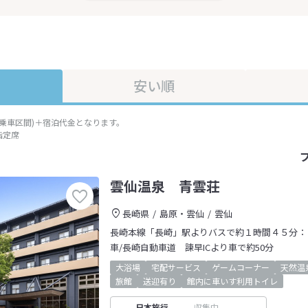
安い順
準乗車区間)＋宿泊代金となります。
指定席
雲仙温泉 青雲荘
長崎県
島原・雲仙
雲仙
長崎本線「長崎」駅よりバスで約１時間４５分：
車/長崎自動車道 諫早ICより車で約50分
大浴場
宅配サービス
ゲームコーナー
天然温
旅館
送迎有り
館内に車いす利用トイレ
日本旅行
収集中