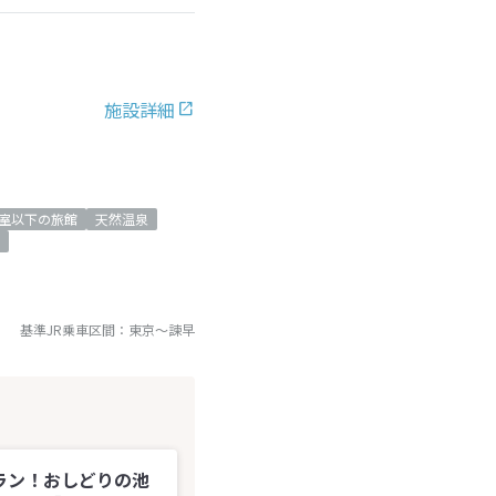
施設詳細
0室以下の旅館
天然温泉
基準JR乗車区間：
東京
～
諫早
ラン！おしどりの池