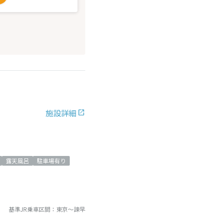
施設詳細
露天風呂
駐車場有り
基準JR乗車区間：
東京
～
諫早