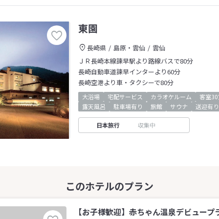
東園
長崎県
島原・雲仙
雲仙
ＪＲ長崎本線諫早駅より路線バスで80分
長崎自動車道諫早インターより60分
長崎空港より車・タクシーで80分
大浴場
宅配サービス
カラオケルーム
客室3
露天風呂
駐車場有り
旅館
サウナ
送迎有り
日本旅行
収集中
【お子様歓迎】赤ちゃん温泉デビュープ