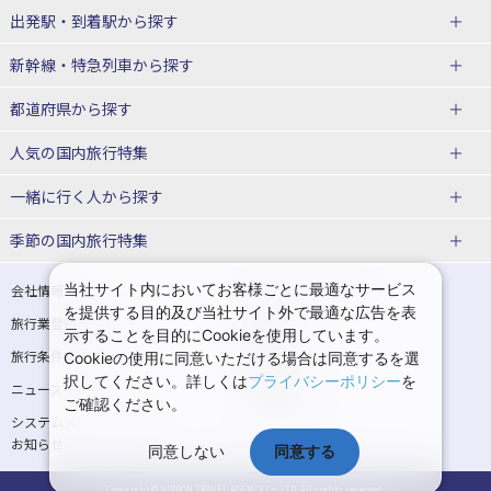
出発駅・到着駅
から探す
JR・新幹線＋ホテルパック
日帰り JR・新幹線 パック
新幹線・特急列車
から探す
出張パック
秋田⇔東京 新幹線パック
山形⇔東京 新幹線パック
都道府県から探す
仙台→東京 新幹線パック
新潟→東京 新幹線パック
北海道新幹線 旅行
東北新幹線 旅行
人気の国内旅行特集
富山⇔東京 新幹線パック
東京→青森 新幹線パック
山形新幹線 旅行
秋田新幹線 旅行
一緒に行く人
から探す
東京→仙台 新幹線パック
東京 新幹線パック
東海道新幹線 旅行
北陸新幹線 旅行
北海道旅行・ツアー
東京ディズニーリゾート®への旅
ユニバーサル・スタジオ・ジャパ
ンへの旅
季節の国内旅行特集
東京→金沢 新幹線パック
東京→新潟 新幹線パック
上越新幹線 旅行
山陽新幹線 旅行
東北
一人旅 国内版
家族・子連れ旅行 国内版
温泉旅行
日帰り旅行
東京⇔軽井沢 新幹線パック
東京→長野 新幹線パック
九州新幹線 旅行
西九州新幹線 旅行
青森旅行・ツアー
岩手旅行・ツアー
カップル・夫婦旅行 国内版
女子旅 国内版
桜・お花見特集
ゴールデンウィーク（GW）の国内
当社サイト内においてお客様ごとに最適なサービス
会社情報
プライバシーポリシー
旅行
を提供する目的及び当社サイト外で最適な広告を表
旅行業登録票・約款
規約集
東京→名古屋 新幹線パック
東京→京都 新幹線パック
特急サンダーバード 旅行
宮城旅行・ツアー
秋田旅行・ツアー
卒業旅行・学生旅行 国内版
示することを目的にCookieを使用しています。
夏休み・お盆の国内旅行
7月の国内旅行
旅行条件書
商標について
Cookieの使用に同意いただける場合は同意するを選
東京→大阪（新大阪） 新幹線パッ
東京→神戸（新神戸） 新幹線パッ
山形旅行・ツアー
福島旅行・ツアー
択してください。詳しくは
プライバシーポリシー
を
ニュースリリース
採用情報
ク
ク
8月の国内旅行
9月の国内旅行
ご確認ください。
関東
システムメンテナンスの
サイトマップ
東京→岡山 新幹線パック
東京→広島 新幹線パック
10月の国内旅行
11月の国内旅行
お知らせ
同意しない
同意する
東京旅行・ツアー
神奈川旅行・ツアー
東京⇔山口 新幹線パック
東京→福岡（博多） 新幹線パック
紅葉旅行
クリスマスの国内旅行
Copyright © NIPPON TRAVEL AGENCY Co.,LTD. All rights reserved.