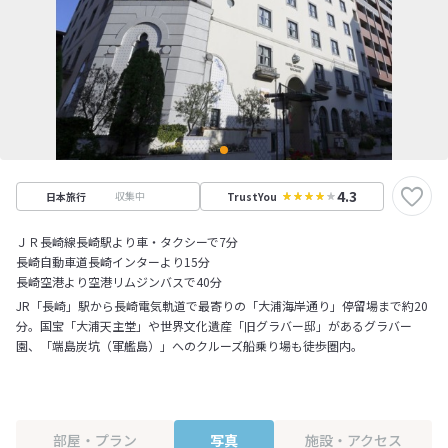
4.3
収集中
日本旅行
TrustYou
ＪＲ長崎線長崎駅より車・タクシーで7分
長崎自動車道長崎インターより15分
長崎空港より空港リムジンバスで40分
JR「長崎」駅から長崎電気軌道で最寄りの「大浦海岸通り」停留場まで約20
分。国宝「大浦天主堂」や世界文化遺産「旧グラバー邸」があるグラバー
園、「端島炭坑（軍艦島）」へのクルーズ船乗り場も徒歩圏内。
部屋・プラン
写真
施設・アクセス