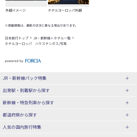
外観イメージ
ホテルヨーロッパ外観
※掲載情報は、最新の状況と異なる場合があります。
日本旅行トップ
JR・新幹線＋ホテル一覧
ホテルヨーロッパ ハウステンボス/写真
JR・新幹線パック
特集
出発駅・到着駅
から探す
JR・新幹線＋ホテルパック
日帰り JR・新幹線 パック
新幹線・特急列車
から探す
出張パック
秋田⇔東京 新幹線パック
山形⇔東京 新幹線パック
都道府県から探す
仙台→東京 新幹線パック
新潟→東京 新幹線パック
北海道新幹線 旅行
東北新幹線 旅行
人気の国内旅行特集
富山⇔東京 新幹線パック
東京→青森 新幹線パック
山形新幹線 旅行
秋田新幹線 旅行