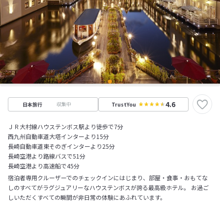
4.6
収集中
日本旅行
TrustYou
ＪＲ大村線ハウステンボス駅より徒歩で7分
西九州自動車道大塔インターより15分
長崎自動車道東そのぎインターより25分
長崎空港より路線バスで51分
長崎空港より高速船で45分
宿泊者専用クルーザーでのチェックインにはじまり、部屋・食事・おもてな
しのすべてがラグジュアリーなハウステンボスが誇る最高級ホテル。 お過ご
しいただくすべての瞬間が非日常の体験にあふれています。