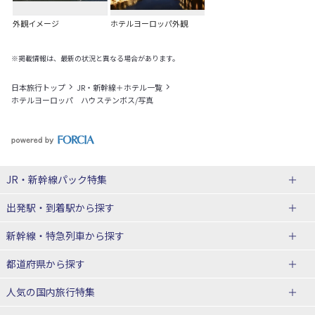
外観イメージ
ホテルヨーロッパ外観
※掲載情報は、最新の状況と異なる場合があります。
日本旅行トップ
JR・新幹線＋ホテル一覧
ホテルヨーロッパ ハウステンボス/写真
JR・新幹線パック
特集
出発駅・到着駅
から探す
JR・新幹線＋ホテルパック
日帰り JR・新幹線 パック
新幹線・特急列車
から探す
出張パック
秋田⇔東京 新幹線パック
山形⇔東京 新幹線パック
都道府県から探す
仙台→東京 新幹線パック
新潟→東京 新幹線パック
北海道新幹線 旅行
東北新幹線 旅行
人気の国内旅行特集
富山⇔東京 新幹線パック
東京→青森 新幹線パック
山形新幹線 旅行
秋田新幹線 旅行