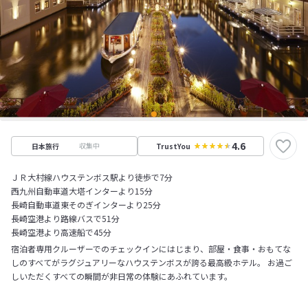
4.6
収集中
日本旅行
TrustYou
ＪＲ大村線ハウステンボス駅より徒歩で7分
西九州自動車道大塔インターより15分
長崎自動車道東そのぎインターより25分
長崎空港より路線バスで51分
長崎空港より高速船で45分
宿泊者専用クルーザーでのチェックインにはじまり、部屋・食事・おもてな
しのすべてがラグジュアリーなハウステンボスが誇る最高級ホテル。 お過ご
しいただくすべての瞬間が非日常の体験にあふれています。