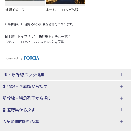
外観イメージ
ホテルヨーロッパ外観
※掲載情報は、最新の状況と異なる場合があります。
日本旅行トップ
JR・新幹線＋ホテル一覧
ホテルヨーロッパ ハウステンボス/写真
JR・新幹線パック
特集
出発駅・到着駅
から探す
JR・新幹線＋ホテルパック
日帰り JR・新幹線 パック
新幹線・特急列車
から探す
出張パック
秋田⇔東京 新幹線パック
山形⇔東京 新幹線パック
都道府県から探す
仙台→東京 新幹線パック
新潟→東京 新幹線パック
北海道新幹線 旅行
東北新幹線 旅行
人気の国内旅行特集
富山⇔東京 新幹線パック
東京→青森 新幹線パック
山形新幹線 旅行
秋田新幹線 旅行