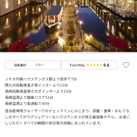
4.6
収集中
日本旅行
TrustYou
ＪＲ大村線ハウステンボス駅より徒歩で7分
西九州自動車道大塔インターより15分
長崎自動車道東そのぎインターより25分
長崎空港より路線バスで51分
長崎空港より高速船で45分
宿泊者専用クルーザーでのチェックインにはじまり、部屋・食事・おもてな
しのすべてがラグジュアリーなハウステンボスが誇る最高級ホテル。 お過ご
しいただくすべての瞬間が非日常の体験にあふれています。