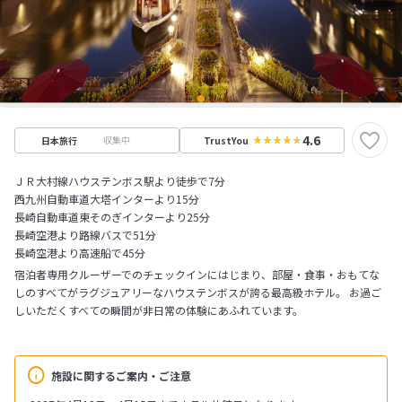
4.6
収集中
日本旅行
TrustYou
ＪＲ大村線ハウステンボス駅より徒歩で7分
西九州自動車道大塔インターより15分
長崎自動車道東そのぎインターより25分
長崎空港より路線バスで51分
長崎空港より高速船で45分
宿泊者専用クルーザーでのチェックインにはじまり、部屋・食事・おもてな
しのすべてがラグジュアリーなハウステンボスが誇る最高級ホテル。 お過ご
しいただくすべての瞬間が非日常の体験にあふれています。
施設に関するご案内・ご注意