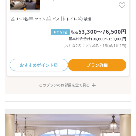
1～2名
ツイン
バス
トイレ
禁煙
53,300～76,500円
税込
おとな1名
基本代金合計
106,600〜153,000
円
(おとな2名 こども0名・1部屋/1泊2日)
おすすめポイント
プラン詳細
このプランのお部屋を全て見る