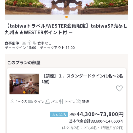
【tabiwaトラベル/WESTER会員限定】tabiwaSP売尽し
九州★★WESTERポイント付 －
食事なし
チェックイン 15:00 チェックアウト 11:00
【禁煙】１．スタンダードツイン(1名～2名
1室)
1～2名
ツイン
バス
トイレ
禁煙
44,300～73,800円
税込
おとな1名
基本代金合計
88,600〜147,600
円
(おとな2名 こども0名・1部屋/1泊2日)