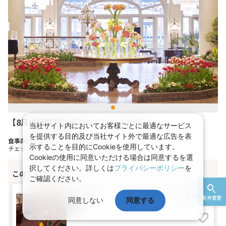
【8月出発限定】売りつくし★★九州 －
当社サイト内においてお客様ごとに最適なサービス
を提供する目的及び当社サイト外で最適な広告を表
食事なし
示することを目的にCookieを使用しています。
チェックイン 15:00 チェックアウト 11:00
Cookieの使用に同意いただける場合は同意するを選
択してください。詳しくは
プライバシーポリシー
を
ご確認ください。
【禁煙】１．スタンダードツイン(1名～2名
条件変更
同意しない
同意する
1室)