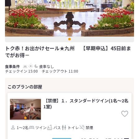
トク赤！お出かけセール★九州 【早期申込】45日前ま
でがお得－
食事なし
チェックイン 15:00 チェックアウト 11:00
【禁煙】１．スタンダードツイン(1名～2名
1室)
1～2名
ツイン
バス
トイレ
禁煙