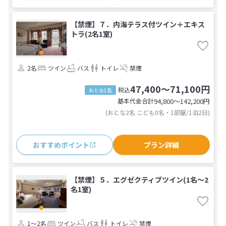
【禁煙】７．内海テラス付ツイン＋エキス
トラ(2名1室)
2名
ツイン
バス
トイレ
禁煙
47,400～71,100円
税込
おとな1名
基本代金合計
94,800〜142,200
円
(おとな2名 こども0名・1部屋/1泊2日)
おすすめポイント
プラン詳細
【禁煙】５．エグゼクティブツイン(1名～2
名1室)
1～2名
ツイン
バス
トイレ
禁煙