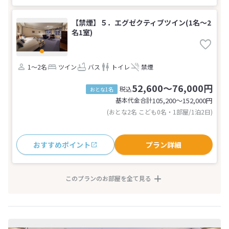
【禁煙】５．エグゼクティブツイン(1名～2
名1室)
1～2名
ツイン
バス
トイレ
禁煙
52,600～76,000円
税込
おとな1名
基本代金合計
105,200〜152,000
円
(おとな2名 こども0名・1部屋/1泊2日)
おすすめポイント
プラン詳細
このプランのお部屋を全て見る