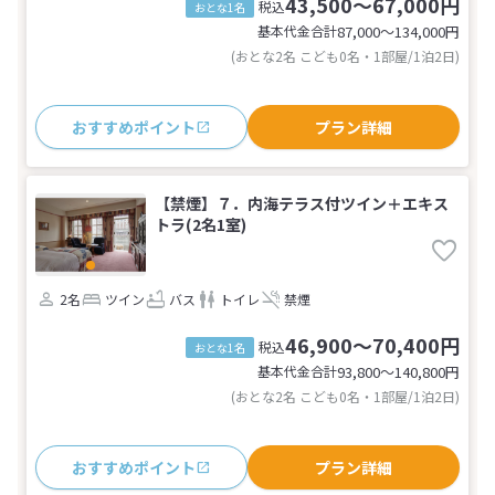
43,500～67,000円
税込
おとな1名
基本代金合計
87,000〜134,000
円
(おとな2名 こども0名・1部屋/1泊2日)
おすすめポイント
プラン詳細
【禁煙】７．内海テラス付ツイン＋エキス
トラ(2名1室)
2名
ツイン
バス
トイレ
禁煙
46,900～70,400円
税込
おとな1名
基本代金合計
93,800〜140,800
円
(おとな2名 こども0名・1部屋/1泊2日)
おすすめポイント
プラン詳細