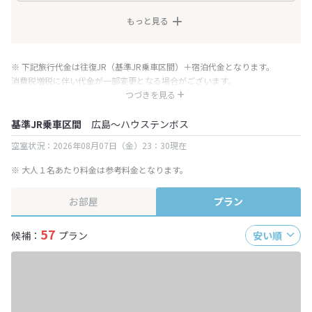
もっと見る
※ 下記旅行代金は往復JR（基準JR乗車区間）＋宿泊代金となります。
消費税増税に伴い代金が一部変更となる場合がございます。
※ 表示されている旅行代金・プラン内容は一定時間ごとに更新されます。最
つづきを見る
終確認画面でご確認ください。
基準JR乗車区間
広島～ハウステンボス
空室状況：2026年08月07日（金）23：30現在
※ 大人１名あたり料金は参考料金となります。
お部屋
プラン
57
候補：
プラン
安い順