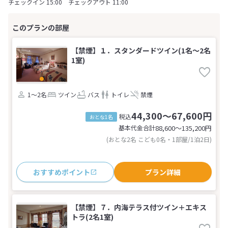
チェックイン 15:00 チェックアウト 11:00
【禁煙】１．スタンダードツイン(1名～2名
1室)
1～2名
ツイン
バス
トイレ
禁煙
44,300～67,600円
税込
おとな1名
基本代金合計
88,600〜135,200
円
(おとな2名 こども0名・1部屋/1泊2日)
おすすめポイント
プラン詳細
【禁煙】７．内海テラス付ツイン＋エキス
トラ(2名1室)