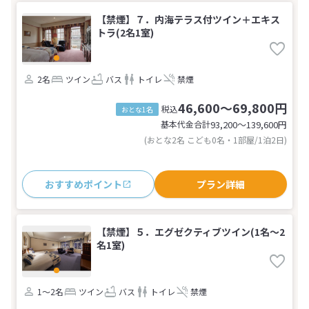
【禁煙】７．内海テラス付ツイン＋エキス
トラ(2名1室)
2名
ツイン
バス
トイレ
禁煙
46,600～69,800円
税込
おとな1名
基本代金合計
93,200〜139,600
円
(おとな2名 こども0名・1部屋/1泊2日)
おすすめポイント
プラン詳細
【禁煙】５．エグゼクティブツイン(1名～2
名1室)
1～2名
ツイン
バス
トイレ
禁煙