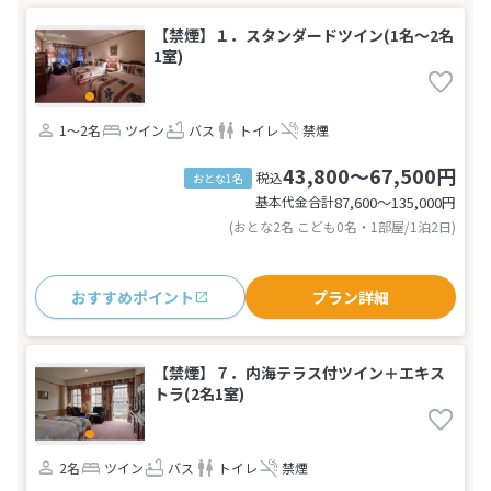
【禁煙】１．スタンダードツイン(1名～2名
1室)
1～2名
ツイン
バス
トイレ
禁煙
43,800～67,500円
税込
おとな1名
基本代金合計
87,600〜135,000
円
(おとな2名 こども0名・1部屋/1泊2日)
おすすめポイント
プラン詳細
【禁煙】７．内海テラス付ツイン＋エキス
トラ(2名1室)
2名
ツイン
バス
トイレ
禁煙