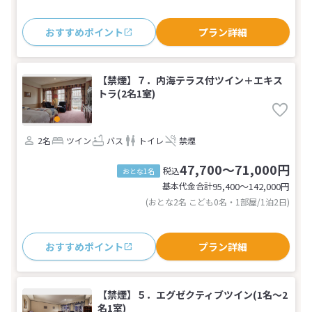
おすすめポイント
プラン詳細
【禁煙】７．内海テラス付ツイン＋エキス
トラ(2名1室)
2名
ツイン
バス
トイレ
禁煙
47,700～71,000円
税込
おとな1名
基本代金合計
95,400〜142,000
円
(おとな2名 こども0名・1部屋/1泊2日)
おすすめポイント
プラン詳細
【禁煙】５．エグゼクティブツイン(1名～2
名1室)