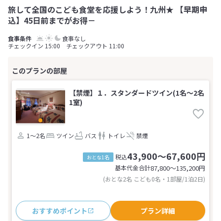
旅して全国のこども食堂を応援しよう！九州★ 【早期申
込】45日前までがお得－
食事なし
チェックイン 15:00 チェックアウト 11:00
【禁煙】１．スタンダードツイン(1名～2名
1室)
1～2名
ツイン
バス
トイレ
禁煙
43,900～67,600円
税込
おとな1名
基本代金合計
87,800〜135,200
円
(おとな2名 こども0名・1部屋/1泊2日)
おすすめポイント
プラン詳細