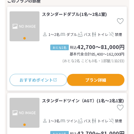
スタンダードダブル(1名～2名1室)
1～2名
ダブル
バス
トイレ
禁煙
42,700～81,000円
税込
おとな1名
基本代金合計
85,400〜162,000
円
(おとな2名 こども0名・1部屋/1泊2日)
おすすめポイント
プラン詳細
スタンダードツイン（AGT）(1名～2名1室)
1～3名
ツイン
バス
トイレ
禁煙
42,700～81,000円
税込
おとな1名