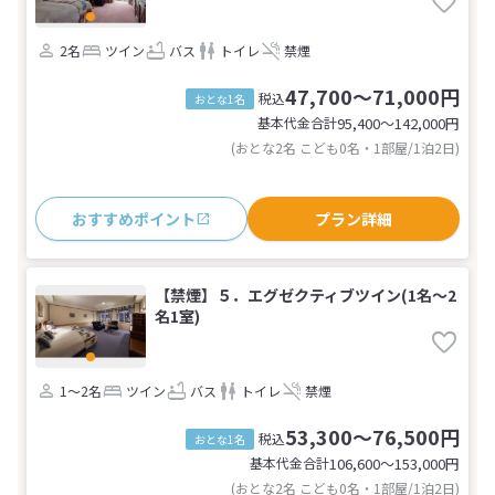
2名
ツイン
バス
トイレ
禁煙
47,700～71,000円
税込
おとな1名
基本代金合計
95,400〜142,000
円
(おとな2名 こども0名・1部屋/1泊2日)
おすすめポイント
プラン詳細
【禁煙】５．エグゼクティブツイン(1名～2
名1室)
1～2名
ツイン
バス
トイレ
禁煙
53,300～76,500円
税込
おとな1名
基本代金合計
106,600〜153,000
円
(おとな2名 こども0名・1部屋/1泊2日)