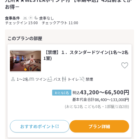
お得－
食事なし
チェックイン 15:00 チェックアウト 11:00
【禁煙】１．スタンダードツイン(1名～2名
1室)
1～2名
ツイン
バス
トイレ
禁煙
43,200～66,500円
税込
おとな1名
基本代金合計
86,400〜133,000
円
(おとな2名 こども0名・1部屋/1泊2日)
おすすめポイント
プラン詳細