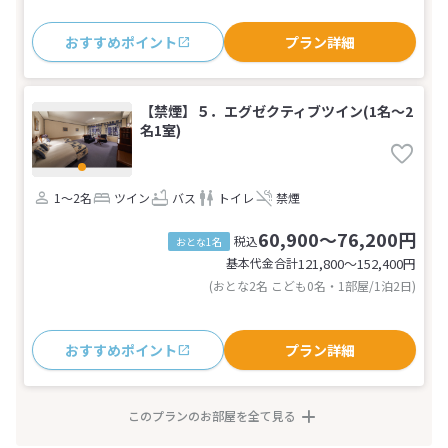
おすすめポイント
プラン詳細
【禁煙】５．エグゼクティブツイン(1名～2
名1室)
1～2名
ツイン
バス
トイレ
禁煙
60,900～76,200円
税込
おとな1名
基本代金合計
121,800〜152,400
円
(おとな2名 こども0名・1部屋/1泊2日)
おすすめポイント
プラン詳細
このプランのお部屋を全て見る