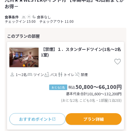
お得－
食事なし
チェックイン 15:00 チェックアウト 11:00
【禁煙】１．スタンダードツイン(1名～2名
1室)
1～2名
ツイン
バス
トイレ
禁煙
50,800～66,100円
税込
おとな1名
基本代金合計
101,600〜132,200
円
(おとな2名 こども0名・1部屋/1泊2日)
おすすめポイント
プラン詳細