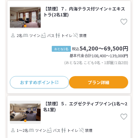
【禁煙】７．内海テラス付ツイン＋エキス
トラ(2名1室)
2名
ツイン
バス
トイレ
禁煙
54,200～69,500円
税込
おとな1名
基本代金合計
108,400〜139,000
円
(おとな2名 こども0名・1部屋/1泊2日)
おすすめポイント
プラン詳細
【禁煙】５．エグゼクティブツイン(1名～2
名1室)
1～2名
ツイン
バス
トイレ
禁煙