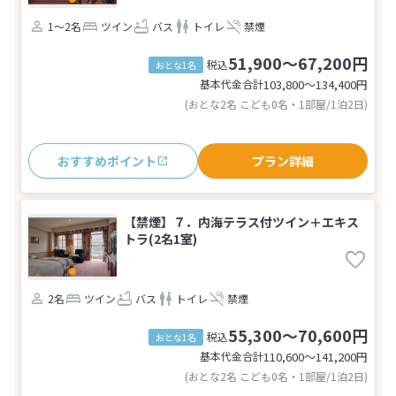
1～2名
ツイン
バス
トイレ
禁煙
51,900～67,200円
税込
おとな1名
基本代金合計
103,800〜134,400
円
(おとな2名 こども0名・1部屋/1泊2日)
おすすめポイント
プラン詳細
【禁煙】７．内海テラス付ツイン＋エキス
トラ(2名1室)
2名
ツイン
バス
トイレ
禁煙
55,300～70,600円
税込
おとな1名
基本代金合計
110,600〜141,200
円
(おとな2名 こども0名・1部屋/1泊2日)