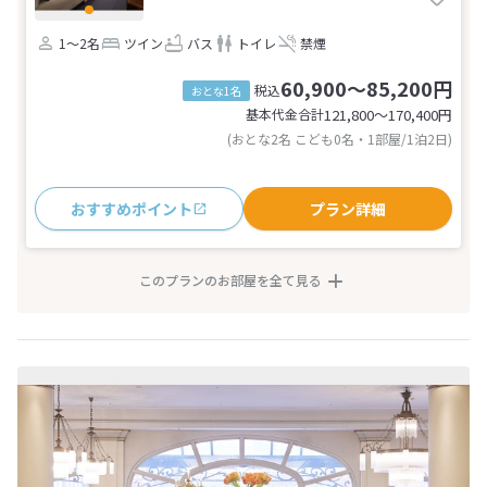
1～2名
ツイン
バス
トイレ
禁煙
60,900～85,200円
税込
おとな1名
基本代金合計
121,800〜170,400
円
(おとな2名 こども0名・1部屋/1泊2日)
おすすめポイント
プラン詳細
このプランのお部屋を全て見る