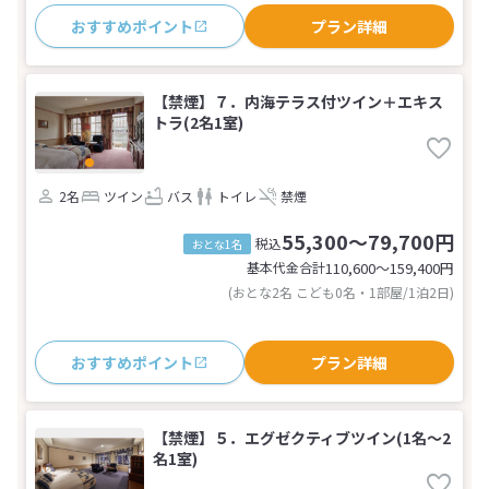
おすすめポイント
プラン詳細
【禁煙】７．内海テラス付ツイン＋エキス
トラ(2名1室)
2名
ツイン
バス
トイレ
禁煙
55,300～79,700円
税込
おとな1名
基本代金合計
110,600〜159,400
円
(おとな2名 こども0名・1部屋/1泊2日)
おすすめポイント
プラン詳細
【禁煙】５．エグゼクティブツイン(1名～2
名1室)