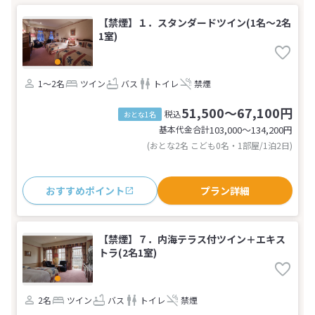
【禁煙】１．スタンダードツイン(1名～2名
1室)
1～2名
ツイン
バス
トイレ
禁煙
51,500～67,100円
税込
おとな1名
基本代金合計
103,000〜134,200
円
(おとな2名 こども0名・1部屋/1泊2日)
おすすめポイント
プラン詳細
【禁煙】７．内海テラス付ツイン＋エキス
トラ(2名1室)
2名
ツイン
バス
トイレ
禁煙