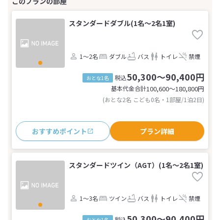
スタンダードダブル(1名～2名1室)
1～2名
ダブル
バス
トイレ
禁煙
50,300～90,400円
税込
おとな1名
基本代金合計
100,600〜180,800
円
(おとな2名 こども0名・1部屋/1泊2日)
おすすめポイント
プラン詳細
スタンダードツイン（AGT）(1名～2名1室)
1～3名
ツイン
バス
トイレ
禁煙
50,300～90,400円
税込
おとな1名