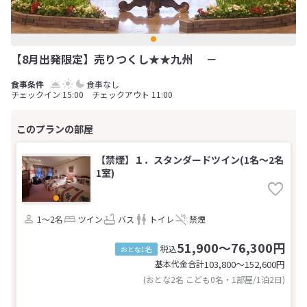
【8月出発限定】売りつくし★★九州 －
食事なし
チェックイン 15:00 チェックアウト 11:00
【禁煙】１．スタンダードツイン(1名～2名
1室)
1～2名
ツイン
バス
トイレ
禁煙
51,900～76,300円
税込
おとな1名
基本代金合計
103,800〜152,600
円
(おとな2名 こども0名・1部屋/1泊2日)