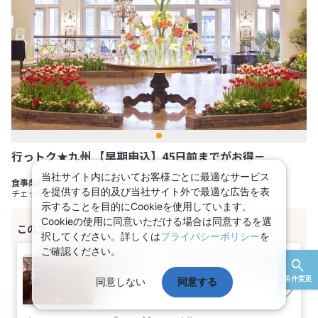
行っトク★九州 【早期申込】45日前までがお得－
当社サイト内においてお客様ごとに最適なサービス
食事なし
を提供する目的及び当社サイト外で最適な広告を表
チェックイン 15:00 チェックアウト 11:00
示することを目的にCookieを使用しています。
Cookieの使用に同意いただける場合は同意するを選
択してください。詳しくは
プライバシーポリシー
を
ご確認ください。
【禁煙】１．スタンダードツイン(1名～2名
1室)
条件変更
同意しない
同意する