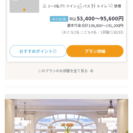
1～3名
ツイン
バス
トイレ
禁煙
53,400～95,600円
税込
おとな1名
基本代金合計
106,800〜191,200
円
(おとな2名 こども0名・1部屋/1泊2日)
おすすめポイント
プラン詳細
このプランのお部屋を全て見る