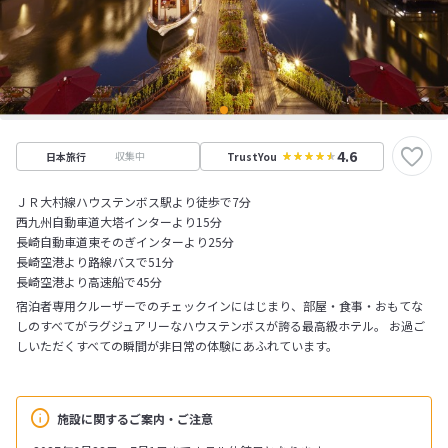
4.6
収集中
日本旅行
TrustYou
ＪＲ大村線ハウステンボス駅より徒歩で7分
西九州自動車道大塔インターより15分
長崎自動車道東そのぎインターより25分
長崎空港より路線バスで51分
長崎空港より高速船で45分
宿泊者専用クルーザーでのチェックインにはじまり、部屋・食事・おもてな
しのすべてがラグジュアリーなハウステンボスが誇る最高級ホテル。 お過ご
しいただくすべての瞬間が非日常の体験にあふれています。
施設に関するご案内・ご注意