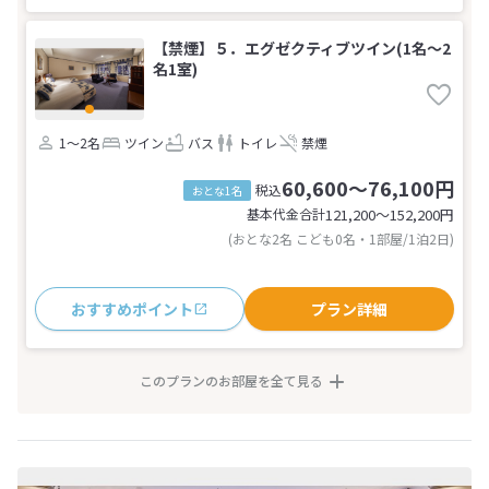
【禁煙】５．エグゼクティブツイン(1名～2
名1室)
1～2名
ツイン
バス
トイレ
禁煙
60,600～76,100円
税込
おとな1名
基本代金合計
121,200〜152,200
円
(おとな2名 こども0名・1部屋/1泊2日)
おすすめポイント
プラン詳細
このプランのお部屋を全て見る