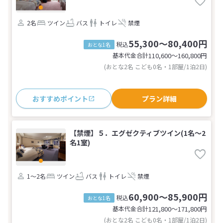
2名
ツイン
バス
トイレ
禁煙
55,300～80,400円
税込
おとな1名
基本代金合計
110,600〜160,800
円
(おとな2名 こども0名・1部屋/1泊2日)
おすすめポイント
プラン詳細
【禁煙】５．エグゼクティブツイン(1名～2
名1室)
1～2名
ツイン
バス
トイレ
禁煙
60,900～85,900円
税込
おとな1名
基本代金合計
121,800〜171,800
円
(おとな2名 こども0名・1部屋/1泊2日)