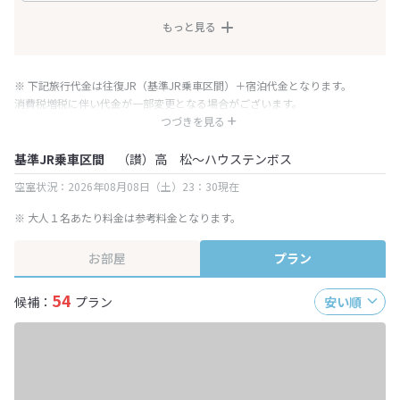
もっと見る
※ 下記旅行代金は往復JR（基準JR乗車区間）＋宿泊代金となります。
消費税増税に伴い代金が一部変更となる場合がございます。
※ 表示されている旅行代金・プラン内容は一定時間ごとに更新されます。最
つづきを見る
終確認画面でご確認ください。
基準JR乗車区間
（讃）高 松～ハウステンボス
空室状況：2026年08月08日（土）23：30現在
※ 大人１名あたり料金は参考料金となります。
お部屋
プラン
54
候補：
プラン
安い順