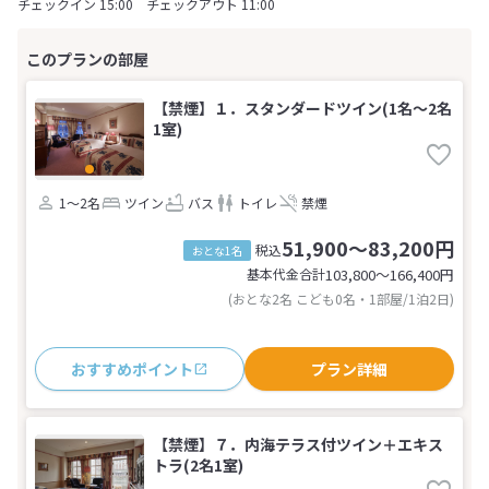
チェックイン 15:00 チェックアウト 11:00
【禁煙】１．スタンダードツイン(1名～2名
1室)
1～2名
ツイン
バス
トイレ
禁煙
51,900～83,200円
税込
おとな1名
基本代金合計
103,800〜166,400
円
(おとな2名 こども0名・1部屋/1泊2日)
おすすめポイント
プラン詳細
【禁煙】７．内海テラス付ツイン＋エキス
トラ(2名1室)