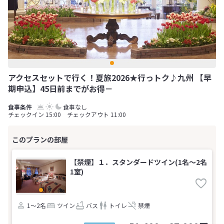
アクセスセットで行く！夏旅2026★行っトク♪九州 【早
期申込】45日前までがお得－
食事なし
チェックイン 15:00 チェックアウト 11:00
【禁煙】１．スタンダードツイン(1名～2名
1室)
1～2名
ツイン
バス
トイレ
禁煙