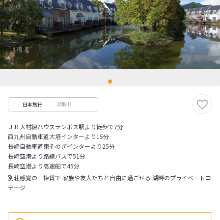
収集中
日本旅行
ＪＲ大村線ハウステンボス駅より徒歩で7分
西九州自動車道大塔インターより15分
長崎自動車道東そのぎインターより25分
長崎空港より路線バスで51分
長崎空港より高速船で45分
別荘感覚の一棟貸で 家族や友人たちと自由に過ごせる 湖畔のプライベートコ
テージ