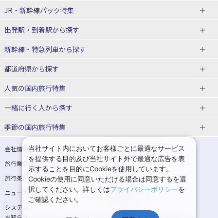
JR・新幹線パック
特集
出発駅・到着駅
から探す
JR・新幹線＋ホテルパック
日帰り JR・新幹線 パック
新幹線・特急列車
から探す
出張パック
秋田⇔東京 新幹線パック
山形⇔東京 新幹線パック
都道府県から探す
仙台→東京 新幹線パック
新潟→東京 新幹線パック
北海道新幹線 旅行
東北新幹線 旅行
人気の国内旅行特集
富山⇔東京 新幹線パック
東京→青森 新幹線パック
山形新幹線 旅行
秋田新幹線 旅行
一緒に行く人
から探す
東京→仙台 新幹線パック
東京 新幹線パック
東海道新幹線 旅行
北陸新幹線 旅行
北海道旅行・ツアー
東京ディズニーリゾート®への旅
ユニバーサル・スタジオ・ジャパ
ンへの旅
季節の国内旅行特集
東京→金沢 新幹線パック
東京→新潟 新幹線パック
上越新幹線 旅行
山陽新幹線 旅行
東北
一人旅 国内版
家族・子連れ旅行 国内版
温泉旅行
日帰り旅行
東京⇔軽井沢 新幹線パック
東京→長野 新幹線パック
九州新幹線 旅行
西九州新幹線 旅行
青森旅行・ツアー
岩手旅行・ツアー
カップル・夫婦旅行 国内版
女子旅 国内版
桜・お花見特集
ゴールデンウィーク（GW）の国内
当社サイト内においてお客様ごとに最適なサービス
会社情報
プライバシーポリシー
旅行
を提供する目的及び当社サイト外で最適な広告を表
旅行業登録票・約款
規約集
東京→名古屋 新幹線パック
東京→京都 新幹線パック
特急サンダーバード 旅行
宮城旅行・ツアー
秋田旅行・ツアー
卒業旅行・学生旅行 国内版
示することを目的にCookieを使用しています。
夏休み・お盆の国内旅行
7月の国内旅行
旅行条件書
商標について
Cookieの使用に同意いただける場合は同意するを選
東京→大阪（新大阪） 新幹線パッ
東京→神戸（新神戸） 新幹線パッ
山形旅行・ツアー
福島旅行・ツアー
択してください。詳しくは
プライバシーポリシー
を
ニュースリリース
採用情報
ク
ク
8月の国内旅行
9月の国内旅行
ご確認ください。
関東
システムメンテナンスの
サイトマップ
東京→岡山 新幹線パック
東京→広島 新幹線パック
10月の国内旅行
11月の国内旅行
お知らせ