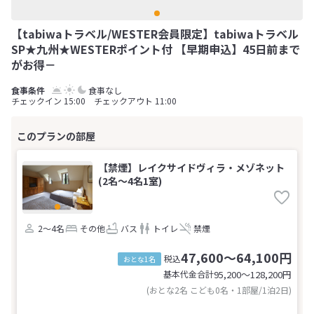
【tabiwaトラベル/WESTER会員限定】tabiwaトラベル
SP★九州★WESTERポイント付 【早期申込】45日前まで
がお得－
食事なし
チェックイン 15:00 チェックアウト 11:00
【禁煙】レイクサイドヴィラ・メゾネット
(2名～4名1室)
2～4名
その他
バス
トイレ
禁煙
47,600～64,100円
税込
おとな1名
基本代金合計
95,200〜128,200
円
(おとな2名 こども0名・1部屋/1泊2日)