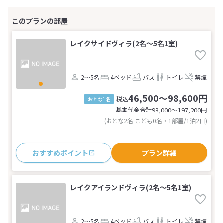
レイクサイドヴィラ(2名～5名1室)
2～5名
4ベッド
バス
トイレ
禁煙
46,500～98,600円
税込
おとな1名
基本代金合計
93,000〜197,200
円
(おとな2名 こども0名・1部屋/1泊2日)
おすすめポイント
プラン詳細
レイクアイランドヴィラ(2名～5名1室)
2～5名
4ベッド
バス
トイレ
禁煙