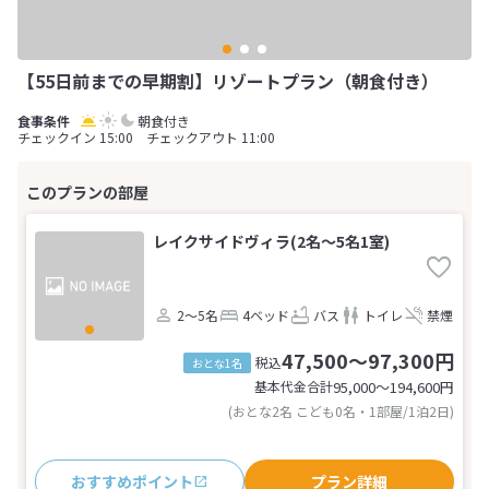
【55日前までの早期割】リゾートプラン（朝食付き）
朝食付き
チェックイン 15:00 チェックアウト 11:00
レイクサイドヴィラ(2名～5名1室)
2～5名
4ベッド
バス
トイレ
禁煙
47,500～97,300円
税込
おとな1名
基本代金合計
95,000〜194,600
円
(おとな2名 こども0名・1部屋/1泊2日)
おすすめポイント
プラン詳細