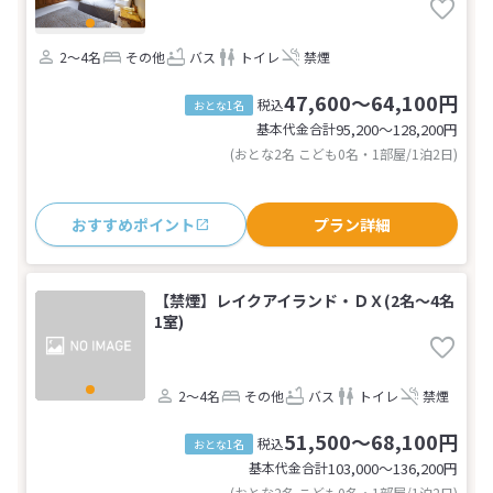
2～4名
その他
バス
トイレ
禁煙
47,600～64,100円
税込
おとな1名
基本代金合計
95,200〜128,200
円
(おとな2名 こども0名・1部屋/1泊2日)
おすすめポイント
プラン詳細
【禁煙】レイクアイランド・ＤＸ(2名～4名
1室)
2～4名
その他
バス
トイレ
禁煙
51,500～68,100円
税込
おとな1名
基本代金合計
103,000〜136,200
円
(おとな2名 こども0名・1部屋/1泊2日)