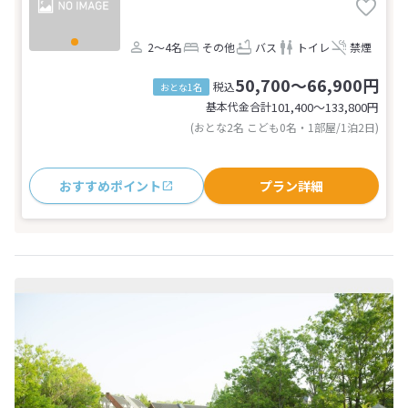
2～4名
その他
バス
トイレ
禁煙
50,700～66,900円
税込
おとな1名
基本代金合計
101,400〜133,800
円
(おとな2名 こども0名・1部屋/1泊2日)
おすすめポイント
プラン詳細