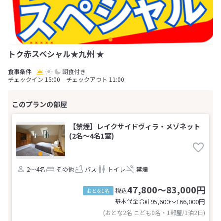
トク赤スペシャル★九州 ★
朝食付き
チェックイン 15:00 チェックアウト 11:00
【禁煙】レイクサイドヴィラ・メゾネット
(2名～4名1室)
2～4名
その他
バス
トイレ
禁煙
47,800～83,000円
税込
おとな1名
基本代金合計
95,600〜166,000
円
(おとな2名 こども0名・1部屋/1泊2日)