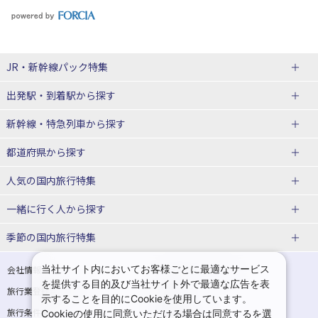
JR・新幹線パック
特集
出発駅・到着駅
から探す
JR・新幹線＋ホテルパック
日帰り JR・新幹線 パック
新幹線・特急列車
から探す
出張パック
秋田⇔東京 新幹線パック
山形⇔東京 新幹線パック
都道府県から探す
仙台→東京 新幹線パック
新潟→東京 新幹線パック
北海道新幹線 旅行
東北新幹線 旅行
人気の国内旅行特集
富山⇔東京 新幹線パック
東京→青森 新幹線パック
山形新幹線 旅行
秋田新幹線 旅行
一緒に行く人
から探す
東京→仙台 新幹線パック
東京 新幹線パック
東海道新幹線 旅行
北陸新幹線 旅行
北海道旅行・ツアー
東京ディズニーリゾート®への旅
ユニバーサル・スタジオ・ジャパ
ンへの旅
季節の国内旅行特集
東京→金沢 新幹線パック
東京→新潟 新幹線パック
上越新幹線 旅行
山陽新幹線 旅行
東北
一人旅 国内版
家族・子連れ旅行 国内版
温泉旅行
日帰り旅行
東京⇔軽井沢 新幹線パック
東京→長野 新幹線パック
九州新幹線 旅行
西九州新幹線 旅行
青森旅行・ツアー
岩手旅行・ツアー
カップル・夫婦旅行 国内版
女子旅 国内版
桜・お花見特集
ゴールデンウィーク（GW）の国内
当社サイト内においてお客様ごとに最適なサービス
会社情報
プライバシーポリシー
旅行
を提供する目的及び当社サイト外で最適な広告を表
旅行業登録票・約款
規約集
東京→名古屋 新幹線パック
東京→京都 新幹線パック
特急サンダーバード 旅行
宮城旅行・ツアー
秋田旅行・ツアー
卒業旅行・学生旅行 国内版
示することを目的にCookieを使用しています。
夏休み・お盆の国内旅行
7月の国内旅行
旅行条件書
商標について
Cookieの使用に同意いただける場合は同意するを選