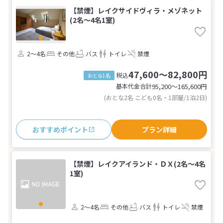
【禁煙】レイクサイドヴィラ・メゾネット
(2名～4名1室)
2～4名
その他
バス
トイレ
禁煙
47,600～82,800円
税込
おとな1名
基本代金合計
95,200〜165,600
円
(おとな2名 こども0名・1部屋/1泊2日)
おすすめポイント
プラン詳細
【禁煙】レイクアイランド・ＤＸ(2名～4名
1室)
2～4名
その他
バス
トイレ
禁煙