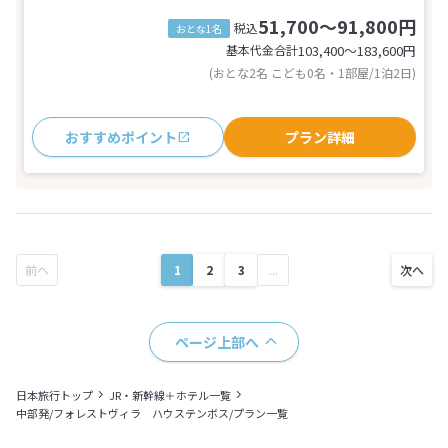
51,700～91,800円
税込
おとな1名
基本代金合計
103,400〜183,600
円
(おとな2名 こども0名・1部屋/1泊2日)
おすすめポイント
プラン詳細
1
2
3
...
ページ上部へ
日本旅行トップ
JR・新幹線＋ホテル一覧
中部発/フォレストヴィラ ハウステンボス/プラン一覧