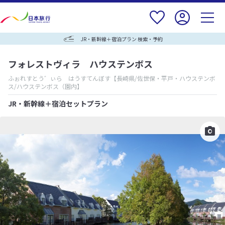
JR・新幹線＋宿泊プラン 検索・予約
フォレストヴィラ ハウステンボス
ふぉれすとう゛ぃら はうすてんぼす
【長崎県/佐世保・平戸・ハウステンボ
ス/ハウステンボス（園内】
JR・新幹線＋宿泊セットプラン