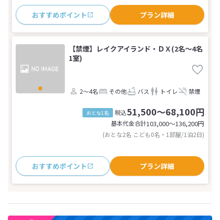
おすすめポイント
プラン詳細
【禁煙】レイクアイランド・ＤＸ(2名～4名
1室)
2～4名
その他
バス
トイレ
禁煙
51,500～68,100円
税込
おとな1名
基本代金合計
103,000〜136,200
円
(おとな2名 こども0名・1部屋/1泊2日)
おすすめポイント
プラン詳細