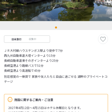
収集中
日本旅行
ＪＲ大村線ハウステンボス駅より徒歩で7分
西九州自動車道大塔インターより15分
長崎自動車道東そのぎインターより25分
長崎空港より路線バスで51分
長崎空港より高速船で45分
別荘感覚の一棟貸で 家族や友人たちと自由に過ごせる 湖畔のプライベートコ
テージ
施設に関するご案内・ご注意
2027年4月12日～4月15日はホテル休館日となります。