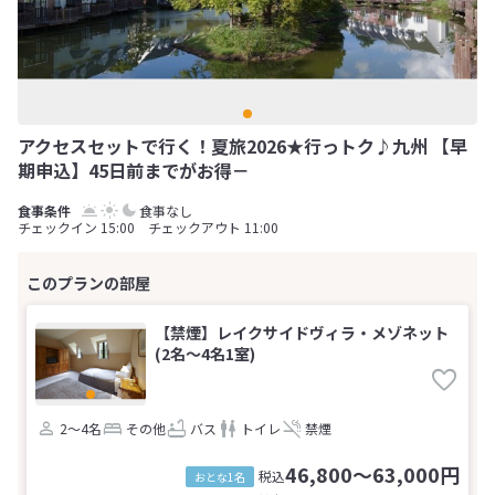
アクセスセットで行く！夏旅2026★行っトク♪九州 【早
期申込】45日前までがお得－
食事なし
チェックイン 15:00 チェックアウト 11:00
【禁煙】レイクサイドヴィラ・メゾネット
(2名～4名1室)
2～4名
その他
バス
トイレ
禁煙
46,800～63,000円
税込
おとな1名