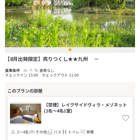
【8月出発限定】売りつくし★★九州 －
食事なし
チェックイン 15:00 チェックアウト 11:00
【禁煙】レイクサイドヴィラ・メゾネット
(2名～4名1室)
2～4名
その他
バス
トイレ
禁煙