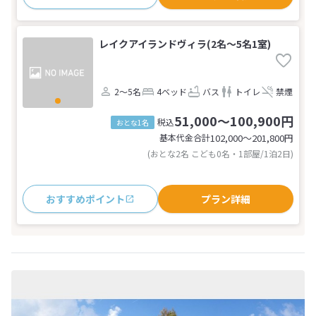
レイクアイランドヴィラ(2名～5名1室)
2～5名
4ベッド
バス
トイレ
禁煙
51,000～100,900円
税込
おとな1名
基本代金合計
102,000〜201,800
円
(おとな2名 こども0名・1部屋/1泊2日)
おすすめポイント
プラン詳細