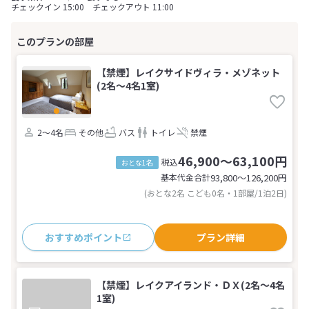
チェックイン 15:00 チェックアウト 11:00
【禁煙】レイクサイドヴィラ・メゾネット
(2名～4名1室)
2～4名
その他
バス
トイレ
禁煙
46,900～63,100円
税込
おとな1名
基本代金合計
93,800〜126,200
円
(おとな2名 こども0名・1部屋/1泊2日)
おすすめポイント
プラン詳細
【禁煙】レイクアイランド・ＤＸ(2名～4名
1室)