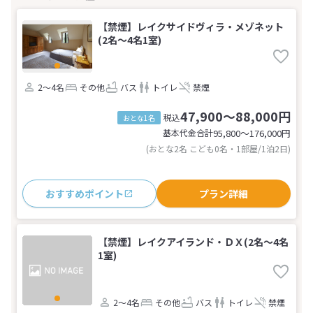
【禁煙】レイクサイドヴィラ・メゾネット
(2名～4名1室)
2～4名
その他
バス
トイレ
禁煙
47,900～88,000円
税込
おとな1名
基本代金合計
95,800〜176,000
円
(おとな2名 こども0名・1部屋/1泊2日)
おすすめポイント
プラン詳細
【禁煙】レイクアイランド・ＤＸ(2名～4名
1室)
2～4名
その他
バス
トイレ
禁煙