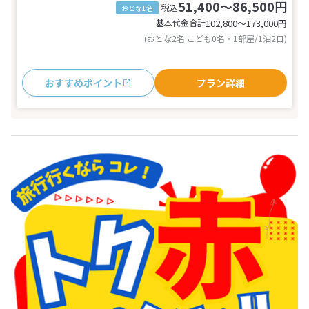
51,400～86,500円
税込
おとな1名
基本代金合計
102,800〜173,000
円
(おとな2名 こども0名・1部屋/1泊2日)
おすすめポイント
プラン詳細