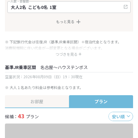
人数・部屋数
もっと見る
※ 下記旅行代金は往復JR（基準JR乗車区間）＋宿泊代金となります。
消費税増税に伴い代金が一部変更となる場合がございます。
※ 表示されている旅行代金・プラン内容は一定時間ごとに更新されます。最
つづきを見る
終確認画面でご確認ください。
基準JR乗車区間
名古屋～ハウステンボス
空室状況：2026年08月09日（日）19：30現在
※ 大人１名あたり料金は参考料金となります。
お部屋
プラン
43
候補：
プラン
安い順