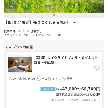
【8月出発限定】売りつくし★★九州 －
食事なし
チェックイン 15:00 チェックアウト 11:00
【禁煙】レイクサイドヴィラ・メゾネット
(2名～4名1室)
2～4名
その他
バス
トイレ
禁煙
47,800～68,700円
税込
おとな1名
基本代金合計
95,600〜137,400
円
(おとな2名 こども0名・1部屋/1泊2日)