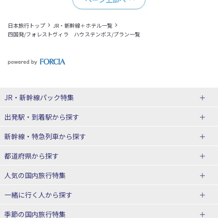
日本旅行トップ
JR・新幹線＋ホテル一覧
四国発/フォレストヴィラ ハウステンボス/プラン一覧
JR・新幹線パック
特集
出発駅・到着駅
から探す
JR・新幹線＋ホテルパック
日帰り JR・新幹線 パック
新幹線・特急列車
から探す
出張パック
秋田⇔東京 新幹線パック
山形⇔東京 新幹線パック
都道府県から探す
仙台→東京 新幹線パック
新潟→東京 新幹線パック
北海道新幹線 旅行
東北新幹線 旅行
人気の国内旅行特集
富山⇔東京 新幹線パック
東京→青森 新幹線パック
山形新幹線 旅行
秋田新幹線 旅行
一緒に行く人
から探す
東京→仙台 新幹線パック
東京 新幹線パック
東海道新幹線 旅行
北陸新幹線 旅行
北海道旅行・ツアー
東京ディズニーリゾート®への旅
ユニバーサル・スタジオ・ジャパ
ンへの旅
季節の国内旅行特集
東京→金沢 新幹線パック
東京→新潟 新幹線パック
上越新幹線 旅行
山陽新幹線 旅行
東北
一人旅 国内版
家族・子連れ旅行 国内版