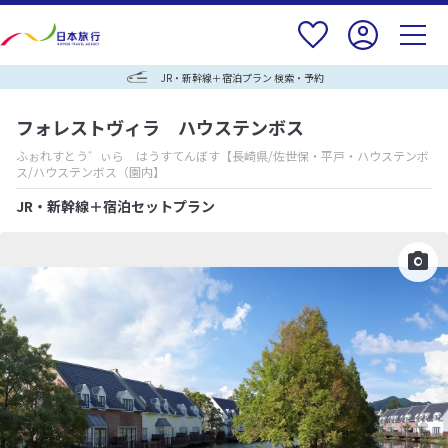
JR・新幹線＋宿泊プラン 検索・予約
フォレストヴィラ ハウステンボス
ふぉれすとう゛ぃら はうすてんぼす
【長崎県/佐世保・平戸・ハウステンボ
ス/ハウステンボス（園内】
JR・新幹線＋宿泊セットプラン