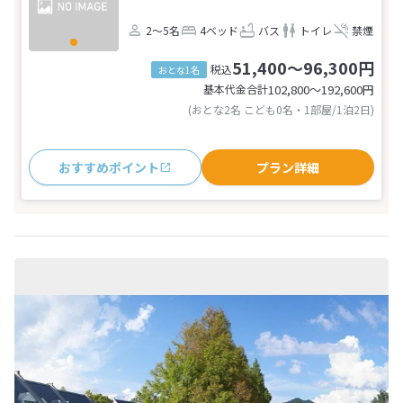
2～5名
4ベッド
バス
トイレ
禁煙
51,400～96,300円
税込
おとな1名
基本代金合計
102,800〜192,600
円
(おとな2名 こども0名・1部屋/1泊2日)
おすすめポイント
プラン詳細