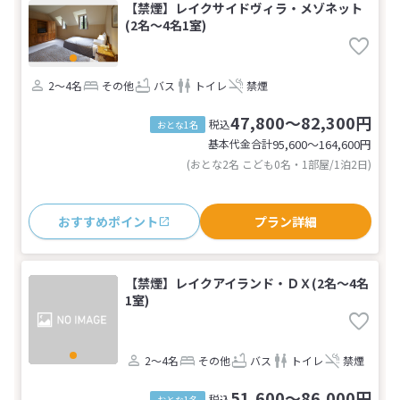
【禁煙】レイクサイドヴィラ・メゾネット
(2名～4名1室)
2～4名
その他
バス
トイレ
禁煙
47,800～82,300円
税込
おとな1名
基本代金合計
95,600〜164,600
円
(おとな2名 こども0名・1部屋/1泊2日)
おすすめポイント
プラン詳細
【禁煙】レイクアイランド・ＤＸ(2名～4名
1室)
2～4名
その他
バス
トイレ
禁煙
51,600～86,000円
税込
おとな1名