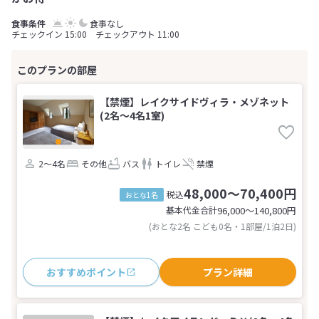
食事なし
チェックイン 15:00 チェックアウト 11:00
【禁煙】レイクサイドヴィラ・メゾネット
(2名～4名1室)
2～4名
その他
バス
トイレ
禁煙
48,000～70,400円
税込
おとな1名
基本代金合計
96,000〜140,800
円
(おとな2名 こども0名・1部屋/1泊2日)
おすすめポイント
プラン詳細