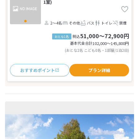
1室)
2～4名
その他
バス
トイレ
禁煙
51,000～72,900円
税込
おとな1名
基本代金合計
102,000〜145,800
円
(おとな2名 こども0名・1部屋/1泊2日)
おすすめポイント
プラン詳細