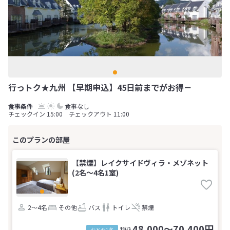
行っトク★九州 【早期申込】45日前までがお得－
食事なし
チェックイン 15:00 チェックアウト 11:00
【禁煙】レイクサイドヴィラ・メゾネット
(2名～4名1室)
2～4名
その他
バス
トイレ
禁煙
48,000～70,400円
税込
おとな1名