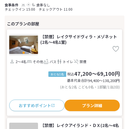
食事なし
チェックイン 15:00 チェックアウト 11:00
【禁煙】レイクサイドヴィラ・メゾネット
(2名～4名1室)
2～4名
その他
バス
トイレ
禁煙
47,200～69,100円
税込
おとな1名
基本代金合計
94,400〜138,200
円
(おとな2名 こども0名・1部屋/1泊2日)
おすすめポイント
プラン詳細
【禁煙】レイクアイランド・ＤＸ(2名～4名