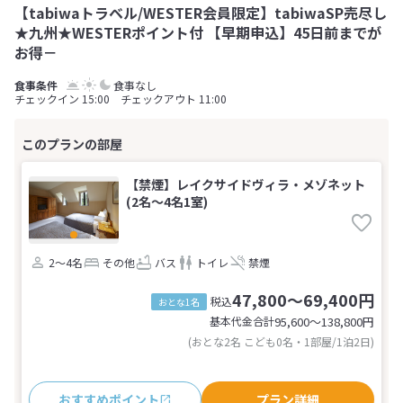
【tabiwaトラベル/WESTER会員限定】tabiwaSP売尽し
★九州★WESTERポイント付 【早期申込】45日前までが
お得－
食事なし
チェックイン 15:00 チェックアウト 11:00
【禁煙】レイクサイドヴィラ・メゾネット
(2名～4名1室)
2～4名
その他
バス
トイレ
禁煙
47,800～69,400円
税込
おとな1名
基本代金合計
95,600〜138,800
円
(おとな2名 こども0名・1部屋/1泊2日)
おすすめポイント
プラン詳細