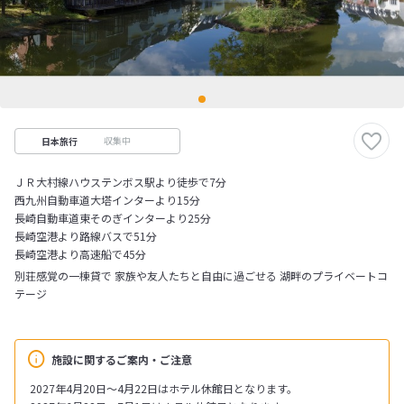
収集中
日本旅行
ＪＲ大村線ハウステンボス駅より徒歩で7分
西九州自動車道大塔インターより15分
長崎自動車道東そのぎインターより25分
長崎空港より路線バスで51分
長崎空港より高速船で45分
別荘感覚の一棟貸で 家族や友人たちと自由に過ごせる 湖畔のプライベートコ
テージ
施設に関するご案内・ご注意
2027年4月20日～4月22日はホテル休館日となります。