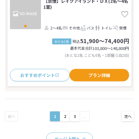
【禁煙】レイクアイランド・ＤＸ(2名～4名
1室)
2～4名
その他
バス
トイレ
禁煙
51,900～74,400円
税込
おとな1名
基本代金合計
103,800〜148,800
円
(おとな2名 こども0名・1部屋/1泊2日)
おすすめポイント
プラン詳細
1
2
3
...
ページ上部へ