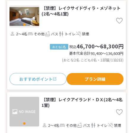
【禁煙】レイクサイドヴィラ・メゾネット
(2名～4名1室)
2～4名
その他
バス
トイレ
禁煙
46,700～68,300円
税込
おとな1名
基本代金合計
93,400〜136,600
円
(おとな2名 こども0名・1部屋/1泊2日)
おすすめポイント
プラン詳細
【禁煙】レイクアイランド・ＤＸ(2名～4名
1室)
2～4名
その他
バス
トイレ
禁煙