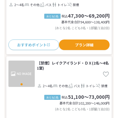
2～4名
その他
バス
トイレ
禁煙
47,300～69,200円
税込
おとな1名
基本代金合計
94,600〜138,400
円
(おとな2名 こども0名・1部屋/1泊2日)
おすすめポイント
プラン詳細
【禁煙】レイクアイランド・ＤＸ(2名～4名
1室)
2～4名
その他
バス
トイレ
禁煙
51,100～73,000円
税込
おとな1名
基本代金合計
102,200〜146,000
円
(おとな2名 こども0名・1部屋/1泊2日)