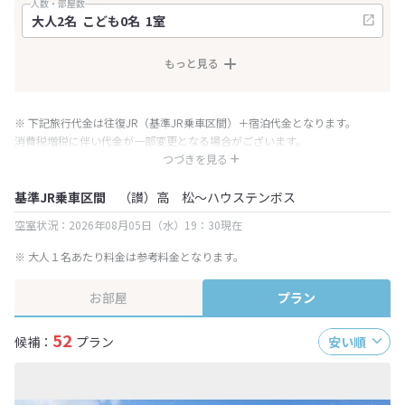
人数・部屋数
もっと見る
※ 下記旅行代金は往復JR（基準JR乗車区間）＋宿泊代金となります。
消費税増税に伴い代金が一部変更となる場合がございます。
※ 表示されている旅行代金・プラン内容は一定時間ごとに更新されます。最
つづきを見る
終確認画面でご確認ください。
基準JR乗車区間
（讃）高 松～ハウステンボス
空室状況：2026年08月05日（水）19：30現在
※ 大人１名あたり料金は参考料金となります。
お部屋
プラン
52
候補：
プラン
安い順