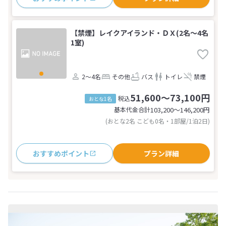
【禁煙】レイクアイランド・ＤＸ(2名～4名
1室)
2～4名
その他
バス
トイレ
禁煙
51,600～73,100円
税込
おとな1名
基本代金合計
103,200〜146,200
円
(おとな2名 こども0名・1部屋/1泊2日)
おすすめポイント
プラン詳細