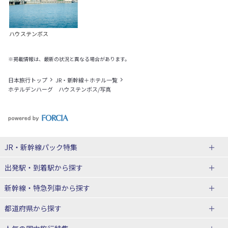
ハウステンボス
※掲載情報は、最新の状況と異なる場合があります。
日本旅行トップ
JR・新幹線＋ホテル一覧
ホテルデンハーグ ハウステンボス/写真
JR・新幹線パック
特集
出発駅・到着駅
から探す
JR・新幹線＋ホテルパック
日帰り JR・新幹線 パック
新幹線・特急列車
から探す
出張パック
秋田⇔東京 新幹線パック
山形⇔東京 新幹線パック
都道府県から探す
仙台→東京 新幹線パック
新潟→東京 新幹線パック
北海道新幹線 旅行
東北新幹線 旅行