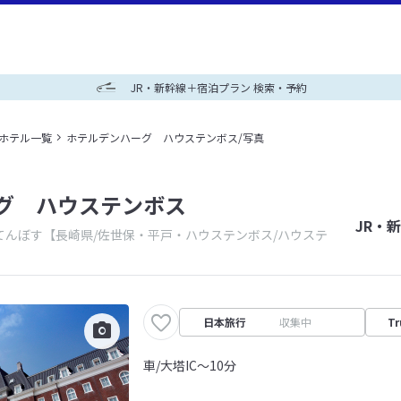
JR・新幹線＋宿泊プラン 検索・予約
＋ホテル一覧
ホテルデンハーグ ハウステンボス/写真
グ ハウステンボス
JR・
てんぼす
【長崎県/佐世保・平戸・ハウステンボス/ハウステ
日本旅行
収集中
Tr
車/大塔IC～10分