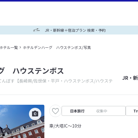
JR・新幹線＋宿泊プラン 検索・予約
＋ホテル一覧
ホテルデンハーグ ハウステンボス/写真
グ ハウステンボス
JR・
てんぼす
【長崎県/佐世保・平戸・ハウステンボス/ハウステ
日本旅行
収集中
Tr
車/大塔IC～10分