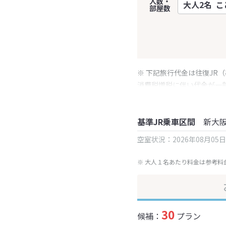
人数・
部屋数
※ 下記旅行代金は往復JR
消費税増税に伴い代金が一
※ 表示されている旅行代
基準JR乗車区間
新大
空室状況：2026年08月05
※ 大人１名あたり料金は参考料
30
候補：
プラン