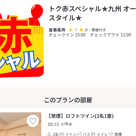
トク赤スペシャル★九州 オ
スタイル★
夕・朝食付き
チェックイン 15:00 チェックアウト 11:00
【禁煙】ロフトツイン(2名1室)
【広さ】37平米
2名
ツイン
バス
トイレ
禁煙