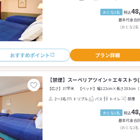
48
おとな1名
税込
基本代金合
(おとな2名
おすすめポイント
プラン詳細
【禁煙】スーペリアツイン＋エキストラ(2
【広さ】37平米
【ベッド】幅122cm×長さ203cm（
2～3名
トリプル
バス
トイレ
禁煙
48
おとな1名
税込
基本代金合
(おとな2名