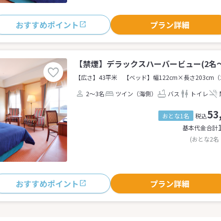
おすすめポイント
プラン詳細
【禁煙】デラックスハーバービュー(2名～
【広さ】43平米
【ベッド】幅122cm×長さ203cm（
2～3名
ツイン（海側）
バス
トイレ
53
おとな1名
税込
基本代金合計
(おとな2名
おすすめポイント
プラン詳細