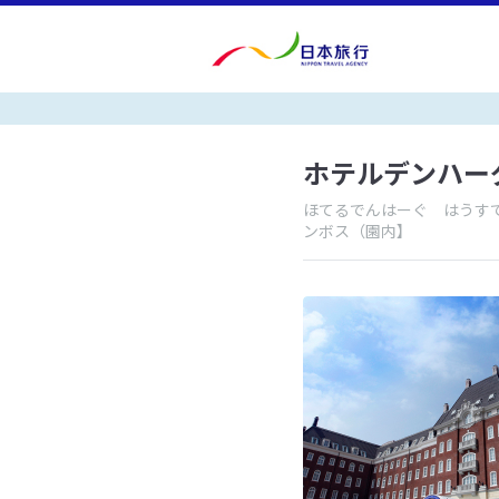
ホテルデンハー
ほてるでんはーぐ はうす
ンボス（園内】