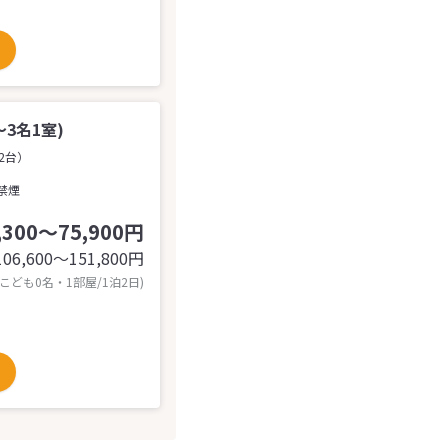
3名1室)
2台）
禁煙
,300～75,900円
106,600〜151,800
円
 こども0名・1部屋/1泊2日)