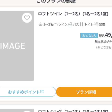
ロフトツイン（1～2名）(1名～2名1室)
1～2名
ツイン
バス
トイレ
禁煙
49
おとな1名
税込
基本代金合
(おとな2名
おすすめポイント
プラン詳細
ロフトキング（1～2名）(1名～2名1室)