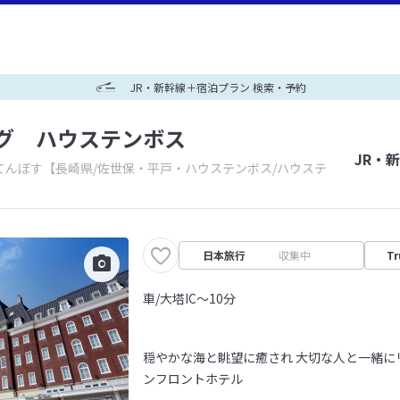
JR・新幹線＋宿泊プラン 検索・予約
グ ハウステンボス
JR・
てんぼす
【長崎県/佐世保・平戸・ハウステンボス/ハウステ
日本旅行
収集中
Tr
車/大塔IC～10分
穏やかな海と眺望に癒され 大切な人と一緒に
ンフロントホテル