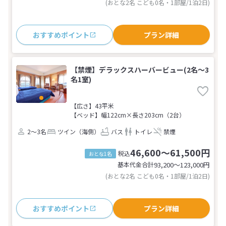
(おとな2名 こども0名・1部屋/1泊2日)
おすすめポイント
プラン詳細
【禁煙】デラックスハーバービュー(2名～3
名1室)
【広さ】43平米
【ベッド】幅122cm×長さ203cm（2台）
2～3名
ツイン（海側）
バス
トイレ
禁煙
46,600～61,500円
税込
おとな1名
基本代金合計
93,200〜123,000
円
(おとな2名 こども0名・1部屋/1泊2日)
おすすめポイント
プラン詳細