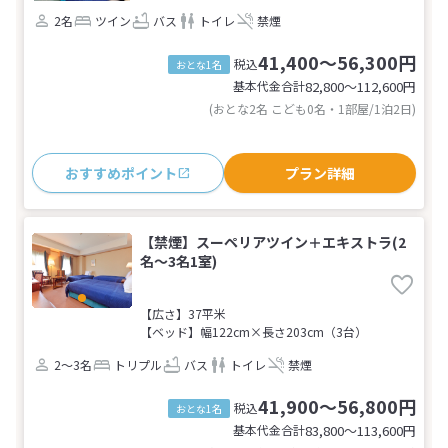
2名
ツイン
バス
トイレ
禁煙
41,400～56,300円
税込
おとな1名
基本代金合計
82,800〜112,600
円
(おとな2名 こども0名・1部屋/1泊2日)
おすすめポイント
プラン詳細
【禁煙】スーペリアツイン＋エキストラ(2
名～3名1室)
【広さ】37平米
【ベッド】幅122cm×長さ203cm（3台）
2～3名
トリプル
バス
トイレ
禁煙
41,900～56,800円
税込
おとな1名
基本代金合計
83,800〜113,600
円