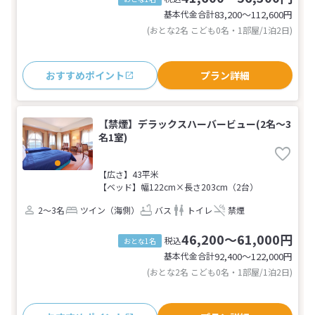
基本代金合計
83,200〜112,600
円
(おとな2名 こども0名・1部屋/1泊2日)
おすすめポイント
プラン詳細
【禁煙】デラックスハーバービュー(2名～3
名1室)
【広さ】43平米
【ベッド】幅122cm×長さ203cm（2台）
2～3名
ツイン（海側）
バス
トイレ
禁煙
46,200～61,000円
税込
おとな1名
基本代金合計
92,400〜122,000
円
(おとな2名 こども0名・1部屋/1泊2日)