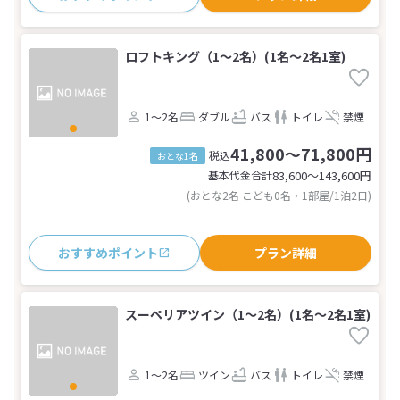
ロフトキング（1～2名）(1名～2名1室)
1～2名
ダブル
バス
トイレ
禁煙
41,800～71,800円
税込
おとな1名
基本代金合計
83,600〜143,600
円
(おとな2名 こども0名・1部屋/1泊2日)
おすすめポイント
プラン詳細
スーペリアツイン（1～2名）(1名～2名1室)
1～2名
ツイン
バス
トイレ
禁煙