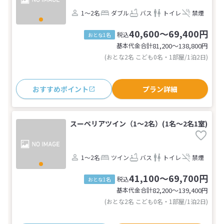
1～2名
ダブル
バス
トイレ
禁煙
40,600～69,400円
税込
おとな1名
基本代金合計
81,200〜138,800
円
(おとな2名 こども0名・1部屋/1泊2日)
おすすめポイント
プラン詳細
スーペリアツイン（1～2名）(1名～2名1室)
1～2名
ツイン
バス
トイレ
禁煙
41,100～69,700円
税込
おとな1名
基本代金合計
82,200〜139,400
円
(おとな2名 こども0名・1部屋/1泊2日)