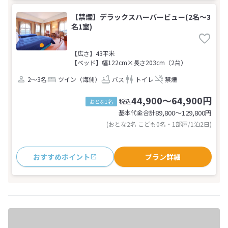
【禁煙】デラックスハーバービュー(2名～3
名1室)
【広さ】43平米
【ベッド】幅122cm×長さ203cm（2台）
2～3名
ツイン（海側）
バス
トイレ
禁煙
44,900～64,900円
税込
おとな1名
基本代金合計
89,800〜129,800
円
(おとな2名 こども0名・1部屋/1泊2日)
おすすめポイント
プラン詳細