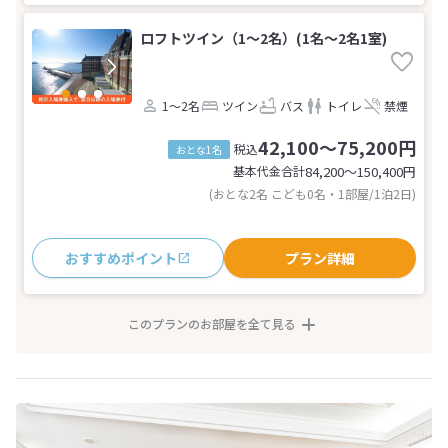
ロフトツイン（1〜2名）(1名～2名1室)
1～2名
ツイン
バス
トイレ
禁煙
42,100～75,200円
税込
おとな1名
基本代金合計
84,200〜150,400
円
(おとな2名 こども0名・1部屋/1泊2日)
おすすめポイント
プラン詳細
このプランのお部屋を全て見る