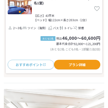
名1室)
【広さ】43平米
【ベッド】幅122cm×長さ203cm（2台）
2～3名
ツイン（海側）
バス
トイレ
禁煙
46,000～60,600円
税込
おとな1名
基本代金合計
92,000〜121,200
円
(おとな2名 こども0名・1部屋/1泊2日)
おすすめポイント
プラン詳細