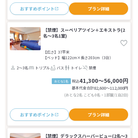
おすすめポイント
プラン詳細
【禁煙】スーペリアツイン＋エキストラ(2
名～3名1室)
【広さ】37平米
【ベッド】幅122cm×長さ203cm（3台）
2～3名
トリプル
バス
トイレ
禁煙
41,300～56,000円
税込
おとな1名
基本代金合計
82,600〜112,000
円
(おとな2名 こども0名・1部屋/1泊2日)
おすすめポイント
プラン詳細
【禁煙】デラックスハーバービュー(2名～3