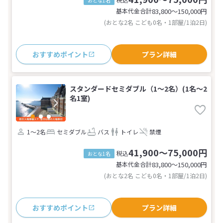
おとな1名
基本代金合計
83,800〜150,000
円
(おとな2名 こども0名・1部屋/1泊2日)
おすすめポイント
プラン詳細
スタンダードセミダブル（1〜2名）(1名～2
名1室)
1～2名
セミダブル
バス
トイレ
禁煙
41,900～75,000円
税込
おとな1名
基本代金合計
83,800〜150,000
円
(おとな2名 こども0名・1部屋/1泊2日)
おすすめポイント
プラン詳細