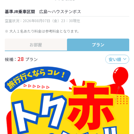
終確認画面でご確認ください。
基準JR乗車区間
広島～ハウステンボス
空室状況：2026年08月07日（金）23：30現在
※ 大人１名あたり料金は参考料金となります。
お部屋
プラン
28
候補：
プラン
安い順