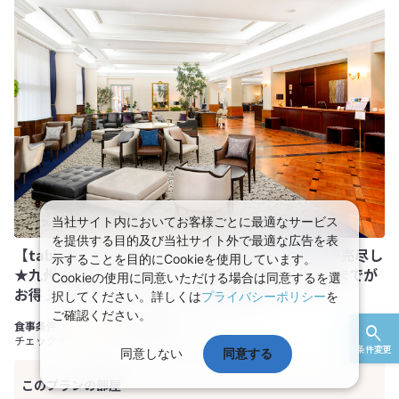
当社サイト内においてお客様ごとに最適なサービス
を提供する目的及び当社サイト外で最適な広告を表
【tabiwaトラベル/WESTER会員限定】tabiwaSP売尽し
示することを目的にCookieを使用しています。
★九州★WESTERポイント付 【早期申込】45日前までが
Cookieの使用に同意いただける場合は同意するを選
お得♪オールインクルーシブスタイル★
択してください。詳しくは
プライバシーポリシー
を
ご確認ください。
夕・朝食付き
チェックイン 15:00 チェックアウト 11:00
条件変更
同意しない
同意する