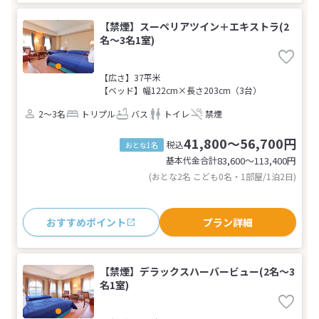
【禁煙】スーペリアツイン＋エキストラ(2
名～3名1室)
【広さ】37平米
【ベッド】幅122cm×長さ203cm（3台）
2～3名
トリプル
バス
トイレ
禁煙
41,800～56,700円
税込
おとな1名
基本代金合計
83,600〜113,400
円
(おとな2名 こども0名・1部屋/1泊2日)
おすすめポイント
プラン詳細
【禁煙】デラックスハーバービュー(2名～3
名1室)