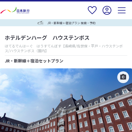
JR・新幹線＋宿泊プラン 検索・予約
ホテルデンハーグ ハウステンボス
ほてるでんはーぐ はうすてんぼす
【長崎県/佐世保・平戸・ハウステンボ
ス/ハウステンボス（園内】
JR・新幹線＋宿泊セットプラン