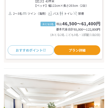
【広さ】43平米
【ベッド】幅122cm×長さ203cm（2台）
2～3名
ツイン（海側）
バス
トイレ
禁煙
46,500～61,400円
税込
おとな1名
基本代金合計
93,000〜122,800
円
(おとな2名 こども0名・1部屋/1泊2日)
おすすめポイント
プラン詳細