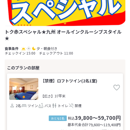
トク赤スペシャル★九州 オールインクルーシブスタイル
★
夕・朝食付き
チェックイン 15:00 チェックアウト 11:00
【禁煙】ロフトツイン(2名1室)
【広さ】37平米
2名
ツイン
バス
トイレ
禁煙
39,800～59,700円
税込
おとな1名
基本代金合計
79,600〜119,400
円