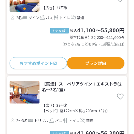
【広さ】37平米
2名
ツイン
バス
トイレ
禁煙
41,100～55,800円
税込
おとな1名
基本代金合計
82,200〜111,600
円
(おとな2名 こども0名・1部屋/1泊2日)
おすすめポイント
プラン詳細
【禁煙】スーペリアツイン＋エキストラ(2
名～3名1室)
【広さ】37平米
【ベッド】幅122cm×長さ203cm（3台）
2～3名
トリプル
バス
トイレ
禁煙
41,600～56,300円
税込
おとな1名