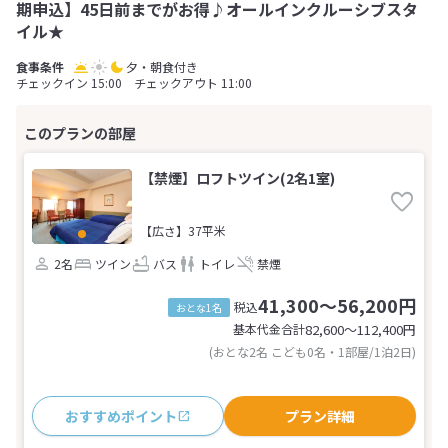
期申込】45日前までがお得♪オールインクルーシブスタ
イル★
夕・朝食付き
チェックイン 15:00 チェックアウト 11:00
【禁煙】ロフトツイン(2名1室)
【広さ】37平米
2名
ツイン
バス
トイレ
禁煙
41,300～56,200円
税込
おとな1名
基本代金合計
82,600〜112,400
円
(おとな2名 こども0名・1部屋/1泊2日)
おすすめポイント
プラン詳細