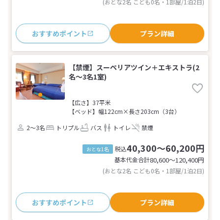
(おとな2名 こども0名・1部屋/1泊2日)
おすすめポイント
プラン詳細
【禁煙】スーペリアツイン＋エキストラ(2
名～3名1室)
【広さ】37平米
【ベッド】幅122cm×長さ203cm（3台）
2～3名
トリプル
バス
トイレ
禁煙
40,300～60,200円
税込
おとな1名
基本代金合計
80,600〜120,400
円
(おとな2名 こども0名・1部屋/1泊2日)
おすすめポイント
プラン詳細