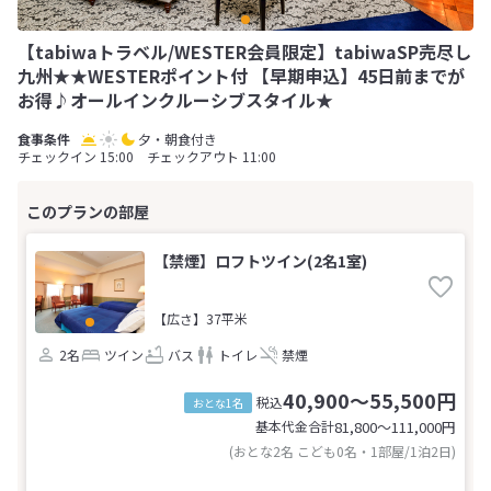
【tabiwaトラベル/WESTER会員限定】tabiwaSP売尽し
九州★★WESTERポイント付 【早期申込】45日前までが
お得♪オールインクルーシブスタイル★
夕・朝食付き
チェックイン 15:00 チェックアウト 11:00
【禁煙】ロフトツイン(2名1室)
【広さ】37平米
2名
ツイン
バス
トイレ
禁煙
40,900～55,500円
税込
おとな1名
基本代金合計
81,800〜111,000
円
(おとな2名 こども0名・1部屋/1泊2日)