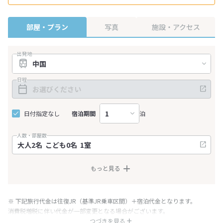
部屋・プラン
写真
施設・アクセス
出発地
日程
日付指定なし
宿泊期間
泊
人数・部屋数
もっと見る
※ 下記旅行代金は往復JR（基準JR乗車区間）＋宿泊代金となります。
消費税増税に伴い代金が一部変更となる場合がございます。
※ 表示されている旅行代金・プラン内容は一定時間ごとに更新されます。最
つづきを見る