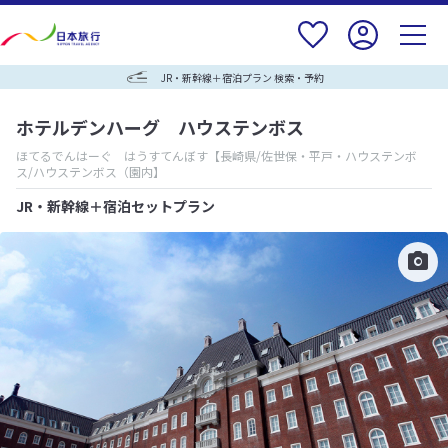
JR・新幹線＋宿泊プラン 検索・予約
ホテルデンハーグ ハウステンボス
ほてるでんはーぐ はうすてんぼす
【長崎県/佐世保・平戸・ハウステンボ
ス/ハウステンボス（園内】
JR・新幹線＋宿泊セットプラン