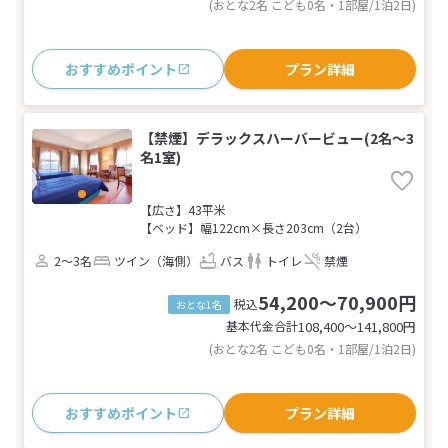
(おとな2名 こども0名・1部屋/1泊2日)
おすすめポイント
プラン詳細
【禁煙】デラックスハーバービュー(2名～3
名1室)
【広さ】43平米
【ベッド】幅122cm×長さ203cm（2台）
2～3名
ツイン（海側）
バス
トイレ
禁煙
54,200～70,900円
税込
おとな1名
基本代金合計
108,400〜141,800
円
(おとな2名 こども0名・1部屋/1泊2日)
おすすめポイント
プラン詳細