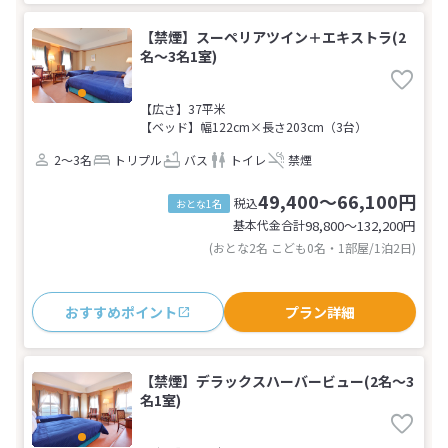
【禁煙】スーペリアツイン＋エキストラ(2
名～3名1室)
【広さ】37平米
【ベッド】幅122cm×長さ203cm（3台）
2～3名
トリプル
バス
トイレ
禁煙
49,400～66,100円
税込
おとな1名
基本代金合計
98,800〜132,200
円
(おとな2名 こども0名・1部屋/1泊2日)
おすすめポイント
プラン詳細
【禁煙】デラックスハーバービュー(2名～3
名1室)