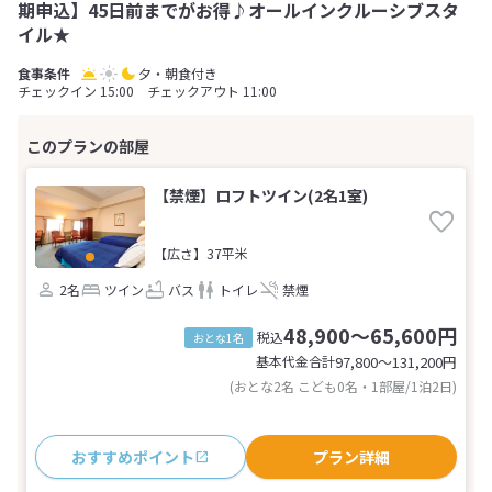
期申込】45日前までがお得♪オールインクルーシブスタ
イル★
夕・朝食付き
チェックイン 15:00 チェックアウト 11:00
【禁煙】ロフトツイン(2名1室)
【広さ】37平米
2名
ツイン
バス
トイレ
禁煙
48,900～65,600円
税込
おとな1名
基本代金合計
97,800〜131,200
円
(おとな2名 こども0名・1部屋/1泊2日)
おすすめポイント
プラン詳細