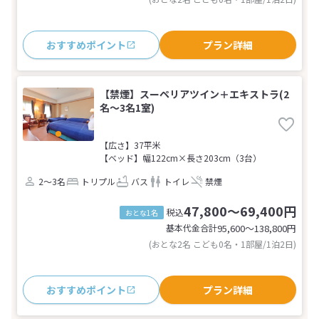
おすすめポイント
プラン詳細
【禁煙】スーペリアツイン＋エキストラ(2
名～3名1室)
【広さ】37平米
【ベッド】幅122cm×長さ203cm（3台）
2～3名
トリプル
バス
トイレ
禁煙
47,800～69,400円
税込
おとな1名
基本代金合計
95,600〜138,800
円
(おとな2名 こども0名・1部屋/1泊2日)
おすすめポイント
プラン詳細