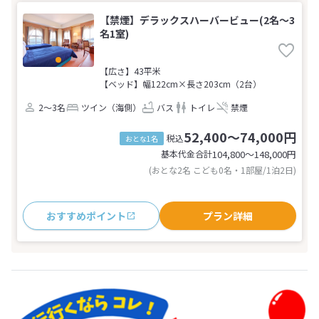
【禁煙】デラックスハーバービュー(2名～3
名1室)
【広さ】43平米
【ベッド】幅122cm×長さ203cm（2台）
2～3名
ツイン（海側）
バス
トイレ
禁煙
52,400～74,000円
税込
おとな1名
基本代金合計
104,800〜148,000
円
(おとな2名 こども0名・1部屋/1泊2日)
おすすめポイント
プラン詳細