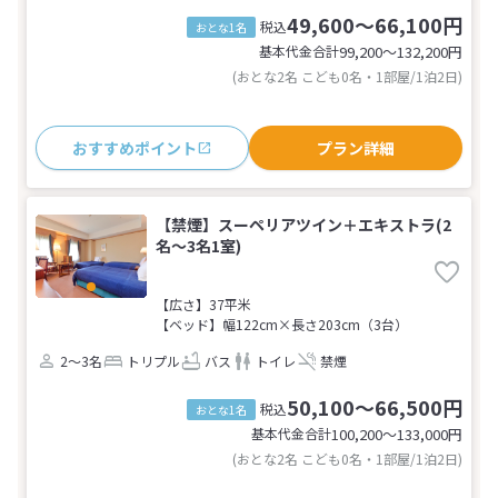
49,600～66,100円
税込
おとな1名
基本代金合計
99,200〜132,200
円
(おとな2名 こども0名・1部屋/1泊2日)
おすすめポイント
プラン詳細
【禁煙】スーペリアツイン＋エキストラ(2
名～3名1室)
【広さ】37平米
【ベッド】幅122cm×長さ203cm（3台）
2～3名
トリプル
バス
トイレ
禁煙
50,100～66,500円
税込
おとな1名
基本代金合計
100,200〜133,000
円
(おとな2名 こども0名・1部屋/1泊2日)