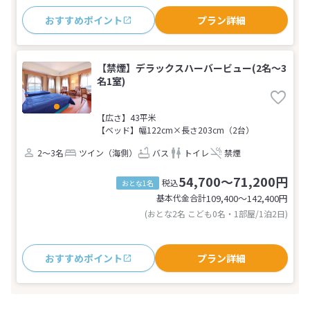
おすすめポイント
プラン詳細
【禁煙】デラックスハーバービュー(2名～3
名1室)
【広さ】43平米
【ベッド】幅122cm×長さ203cm（2台）
2～3名
ツイン（海側）
バス
トイレ
禁煙
54,700～71,200円
税込
おとな1名
基本代金合計
109,400〜142,400
円
(おとな2名 こども0名・1部屋/1泊2日)
おすすめポイント
プラン詳細