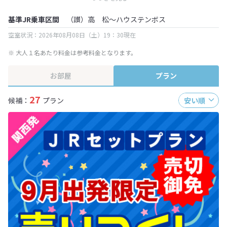
終確認画面でご確認ください。
基準JR乗車区間
（讃）高 松～ハウステンボス
空室状況：2026年08月08日（土）19：30現在
※ 大人１名あたり料金は参考料金となります。
お部屋
プラン
27
候補：
プラン
安い順