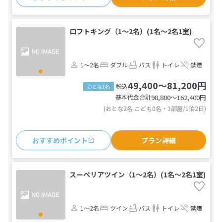
ロフトキング（1～2名）(1名～2名1室)
1～2名
ダブル
バス
トイレ
禁煙
49,400～81,200円
税込
おとな1名
基本代金合計
98,800〜162,400
円
(おとな2名 こども0名・1部屋/1泊2日)
おすすめポイント
プラン詳細
スーペリアツイン（1～2名）(1名～2名1室)
1～2名
ツイン
バス
トイレ
禁煙