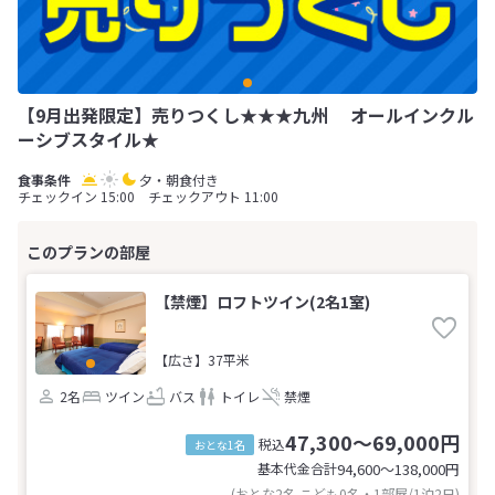
【9月出発限定】売りつくし★★★九州 オールインクル
ーシブスタイル★
夕・朝食付き
チェックイン 15:00 チェックアウト 11:00
【禁煙】ロフトツイン(2名1室)
【広さ】37平米
2名
ツイン
バス
トイレ
禁煙
47,300～69,000円
税込
おとな1名
基本代金合計
94,600〜138,000
円
(おとな2名 こども0名・1部屋/1泊2日)