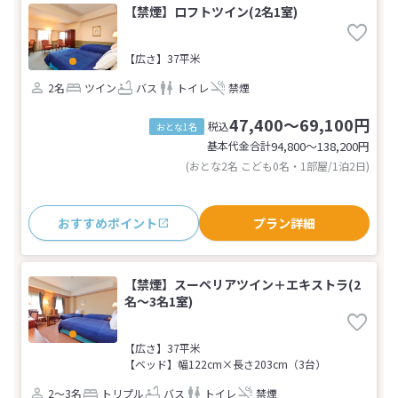
【禁煙】ロフトツイン(2名1室)
【広さ】37平米
2名
ツイン
バス
トイレ
禁煙
47,400～69,100円
税込
おとな1名
基本代金合計
94,800〜138,200
円
(おとな2名 こども0名・1部屋/1泊2日)
おすすめポイント
プラン詳細
【禁煙】スーペリアツイン＋エキストラ(2
名～3名1室)
【広さ】37平米
【ベッド】幅122cm×長さ203cm（3台）
2～3名
トリプル
バス
トイレ
禁煙