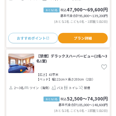
47,900～69,600円
税込
おとな1名
基本代金合計
95,800〜139,200
円
(おとな2名 こども0名・1部屋/1泊2日)
おすすめポイント
プラン詳細
【禁煙】デラックスハーバービュー(2名～3
名1室)
【広さ】43平米
【ベッド】幅122cm×長さ203cm（2台）
2～3名
ツイン（海側）
バス
トイレ
禁煙
52,500～74,300円
税込
おとな1名
基本代金合計
105,000〜148,600
円
(おとな2名 こども0名・1部屋/1泊2日)