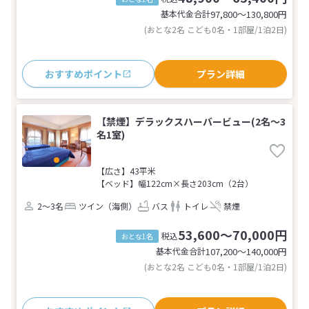
基本代金合計
97,800〜130,800
円
(おとな2名 こども0名・1部屋/1泊2日)
おすすめポイント
プラン詳細
【禁煙】デラックスハーバービュー(2名～3
名1室)
【広さ】43平米
【ベッド】幅122cm×長さ203cm（2台）
2～3名
ツイン（海側）
バス
トイレ
禁煙
53,600～70,000円
税込
おとな1名
基本代金合計
107,200〜140,000
円
(おとな2名 こども0名・1部屋/1泊2日)