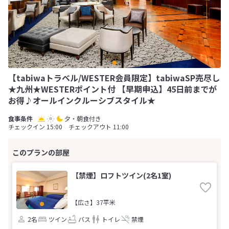
【tabiwaトラベル/WESTER会員限定】tabiwaSP売尽し
★九州★WESTERポイント付 【早期申込】45日前までが
お得♪オールインクルーシブスタイル★
夕・朝食付き
チェックイン 15:00 チェックアウト 11:00
【禁煙】ロフトツイン(2名1室)
【広さ】37平米
2名
ツイン
バス
トイレ
禁煙