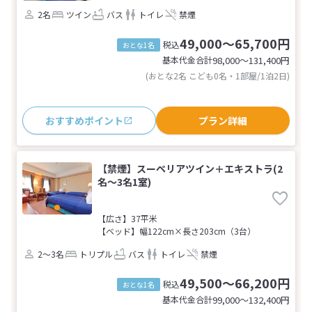
2名
ツイン
バス
トイレ
禁煙
49,000～65,700円
税込
おとな1名
基本代金合計
98,000〜131,400
円
(おとな2名 こども0名・1部屋/1泊2日)
おすすめポイント
プラン詳細
【禁煙】スーペリアツイン＋エキストラ(2
名～3名1室)
【広さ】37平米
【ベッド】幅122cm×長さ203cm（3台）
2～3名
トリプル
バス
トイレ
禁煙
49,500～66,200円
税込
おとな1名
基本代金合計
99,000〜132,400
円