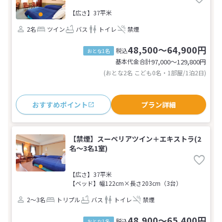
【広さ】37平米
2名
ツイン
バス
トイレ
禁煙
48,500～64,900円
税込
おとな1名
基本代金合計
97,000〜129,800
円
(おとな2名 こども0名・1部屋/1泊2日)
おすすめポイント
プラン詳細
【禁煙】スーペリアツイン＋エキストラ(2
名～3名1室)
【広さ】37平米
【ベッド】幅122cm×長さ203cm（3台）
2～3名
トリプル
バス
トイレ
禁煙
48,900～65,400円
税込
おとな1名