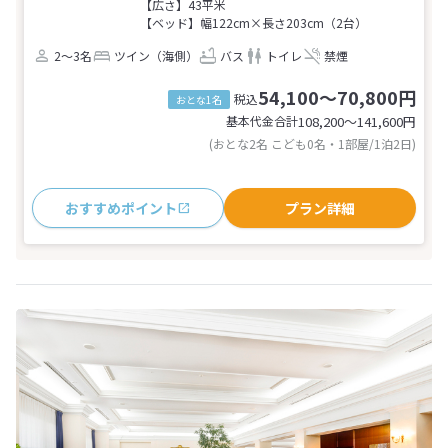
【広さ】43平米
【ベッド】幅122cm×長さ203cm（2台）
2～3名
ツイン（海側）
バス
トイレ
禁煙
54,100～70,800円
税込
おとな1名
基本代金合計
108,200〜141,600
円
(おとな2名 こども0名・1部屋/1泊2日)
おすすめポイント
プラン詳細