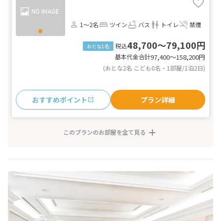
1～2名
ツイン
バス
トイレ
禁煙
48,700～79,100円
税込
おとな1名
基本代金合計
97,400〜158,200
円
(おとな2名 こども0名・1部屋/1泊2日)
おすすめポイント
プラン詳細
このプランのお部屋を全て見る