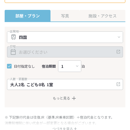
部屋・プラン
写真
施設・アクセス
出発地
日程
日付指定なし
宿泊期間
泊
人数・部屋数
もっと見る
※ 下記旅行代金は往復JR（基準JR乗車区間）＋宿泊代金となります。
消費税増税に伴い代金が一部変更となる場合がございます。
※ 表示されている旅行代金・プラン内容は一定時間ごとに更新されます。最
つづきを見る