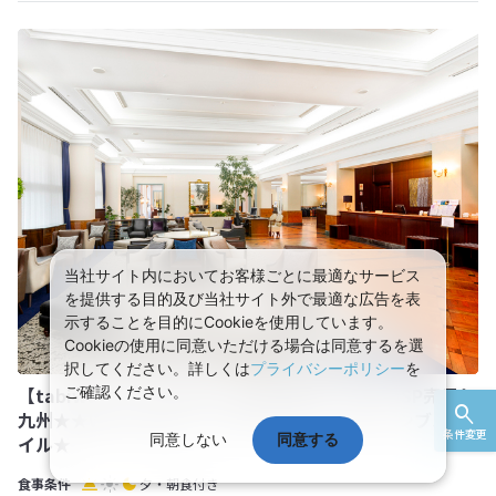
当社サイト内においてお客様ごとに最適なサービス
を提供する目的及び当社サイト外で最適な広告を表
示することを目的にCookieを使用しています。
Cookieの使用に同意いただける場合は同意するを選
択してください。詳しくは
プライバシーポリシー
を
【tabiwaトラベル/WESTER会員限定】tabiwaSP売尽し
ご確認ください。
九州★★WESTERポイント付 オールインクルーシブスタ
条件変更
同意しない
同意する
イル★
夕・朝食付き