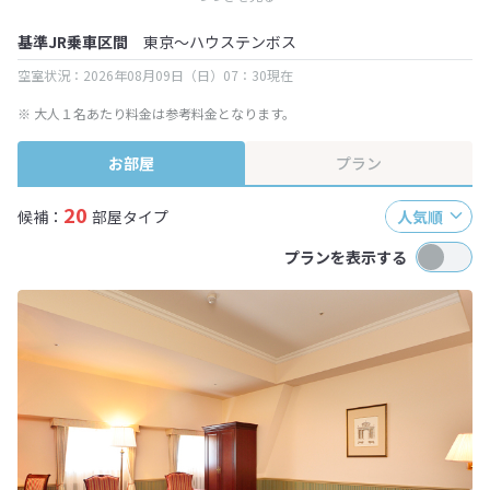
終確認画面でご確認ください。
基準JR乗車区間
東京～ハウステンボス
空室状況：2026年08月09日（日）07：30現在
※ 大人１名あたり料金は参考料金となります。
お部屋
プラン
20
候補：
部屋タイプ
人気順
プランを表示する