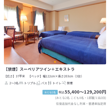
【禁煙】スーペリアツイン＋エキストラ
【広さ】37平米
【ベッド】幅122cm×長さ203cm（3台）
2～3名
トリプル
バス
トイレ
禁煙
55,400～129,200円
税込
おとな1名
(おとな2名 こども0名・1部屋/1泊2日)
往復追加代金なし列車・普通車指定席