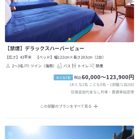
【禁煙】デラックスハーバービュー
【広さ】43平米
【ベッド】幅122cm×長さ203cm（2台）
2～3名
ツイン（海側）
バス
トイレ
禁煙
60,000～123,900円
税込
おとな1名
(おとな2名 こども0名・1部屋/1泊2日)
往復追加代金なし列車・普通車指定席
この部屋のプランをすべて見る