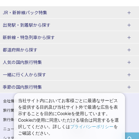
JR・新幹線パック
特集
出発駅・到着駅
から探す
JR・新幹線＋ホテルパック
日帰り JR・新幹線 パック
新幹線・特急列車
から探す
出張パック
秋田⇔東京 新幹線パック
山形⇔東京 新幹線パック
都道府県から探す
仙台→東京 新幹線パック
新潟→東京 新幹線パック
北海道新幹線 旅行
東北新幹線 旅行
人気の国内旅行特集
富山⇔東京 新幹線パック
東京→青森 新幹線パック
山形新幹線 旅行
秋田新幹線 旅行
一緒に行く人
から探す
東京→仙台 新幹線パック
東京 新幹線パック
東海道新幹線 旅行
北陸新幹線 旅行
北海道旅行・ツアー
東京ディズニーリゾート®への旅
ユニバーサル・スタジオ・ジャパ
ンへの旅
季節の国内旅行特集
東京→金沢 新幹線パック
東京→新潟 新幹線パック
上越新幹線 旅行
山陽新幹線 旅行
東北
一人旅 国内版
家族・子連れ旅行 国内版
温泉旅行
日帰り旅行
東京⇔軽井沢 新幹線パック
東京→長野 新幹線パック
九州新幹線 旅行
西九州新幹線 旅行
青森旅行・ツアー
岩手旅行・ツアー
カップル・夫婦旅行 国内版
女子旅 国内版
桜・お花見特集
ゴールデンウィーク（GW）の国内
当社サイト内においてお客様ごとに最適なサービス
会社情報
プライバシーポリシー
旅行
を提供する目的及び当社サイト外で最適な広告を表
旅行業登録票・約款
規約集
東京→名古屋 新幹線パック
東京→京都 新幹線パック
特急サンダーバード 旅行
宮城旅行・ツアー
秋田旅行・ツアー
卒業旅行・学生旅行 国内版
示することを目的にCookieを使用しています。
夏休み・お盆の国内旅行
7月の国内旅行
旅行条件書
商標について
Cookieの使用に同意いただける場合は同意するを選
東京→大阪（新大阪） 新幹線パッ
東京→神戸（新神戸） 新幹線パッ
山形旅行・ツアー
福島旅行・ツアー
択してください。詳しくは
プライバシーポリシー
を
ニュースリリース
採用情報
ク
ク
8月の国内旅行
9月の国内旅行
ご確認ください。
関東
システムメンテナンスの
サイトマップ