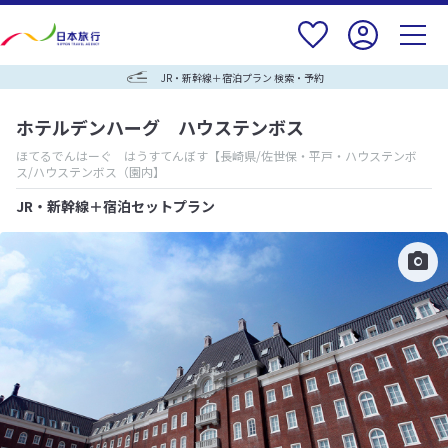
JR・新幹線＋宿泊プラン 検索・予約
ホテルデンハーグ ハウステンボス
ほてるでんはーぐ はうすてんぼす
【長崎県/佐世保・平戸・ハウステンボ
ス/ハウステンボス（園内】
JR・新幹線＋宿泊セットプラン