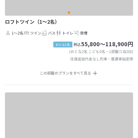
ロフトツイン（1～2名）
1～2名
ツイン
バス
トイレ
禁煙
55,800～118,900円
税込
おとな1名
(おとな2名 こども0名・1部屋/1泊2日)
往復追加代金なし列車・普通車指定席
この部屋のプランをすべて見る