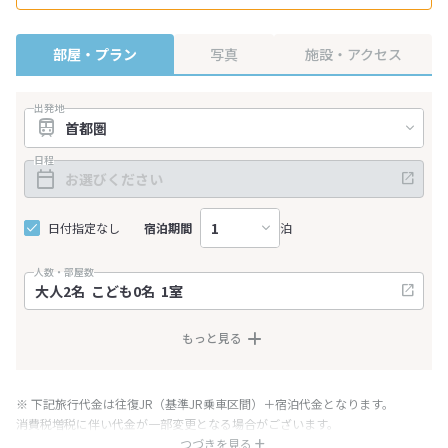
部屋・プラン
写真
施設・アクセス
出発地
日程
日付指定なし
宿泊期間
泊
人数・部屋数
もっと見る
※ 下記旅行代金は往復JR（基準JR乗車区間）＋宿泊代金となります。
消費税増税に伴い代金が一部変更となる場合がございます。
※ 表示されている旅行代金・プラン内容は一定時間ごとに更新されます。最
つづきを見る