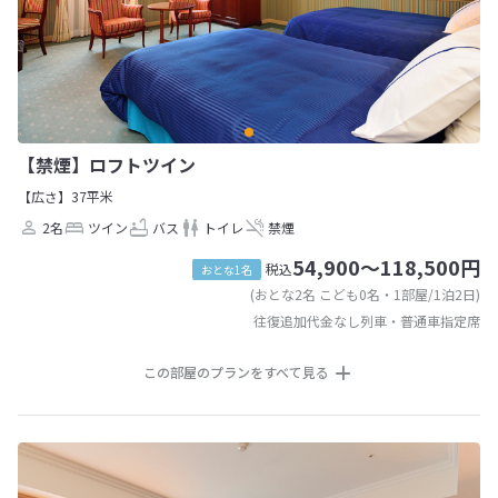
【禁煙】ロフトツイン
【広さ】37平米
2名
ツイン
バス
トイレ
禁煙
54,900～118,500円
税込
おとな1名
(おとな2名 こども0名・1部屋/1泊2日)
往復追加代金なし列車・普通車指定席
この部屋のプランをすべて見る