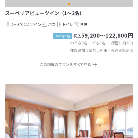
スーペリアビューツイン（1～3名）
1～3名
ツイン
バス
トイレ
禁煙
59,200～122,800円
税込
おとな1名
(おとな2名 こども0名・1部屋/1泊2日)
往復追加代金なし列車・普通車指定席
この部屋のプランをすべて見る