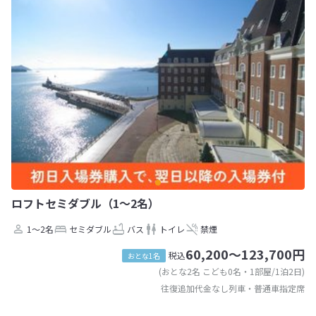
ロフトセミダブル（1〜2名）
1～2名
セミダブル
バス
トイレ
禁煙
60,200～123,700円
税込
おとな1名
(おとな2名 こども0名・1部屋/1泊2日)
往復追加代金なし列車・普通車指定席