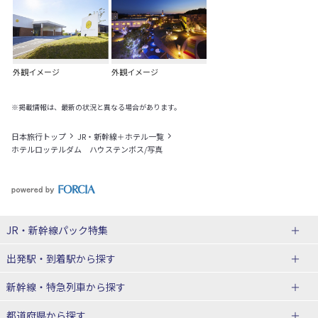
外観イメージ
外観イメージ
※掲載情報は、最新の状況と異なる場合があります。
日本旅行トップ
JR・新幹線＋ホテル一覧
ホテルロッテルダム ハウステンボス/写真
JR・新幹線パック
特集
出発駅・到着駅
から探す
JR・新幹線＋ホテルパック
日帰り JR・新幹線 パック
新幹線・特急列車
から探す
出張パック
秋田⇔東京 新幹線パック
山形⇔東京 新幹線パック
都道府県から探す
仙台→東京 新幹線パック
新潟→東京 新幹線パック
北海道新幹線 旅行
東北新幹線 旅行