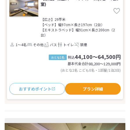
室)
【広さ】29平米
【ベッド】幅97cm×長さ197cm（2台）
【エキストラベッド】幅91cm×長さ200cm（2
台）
1～4名
その他
バス
トイレ
禁煙
44,100～64,500円
税込
おとな1名
基本代金合計
88,200〜129,000
円
(おとな2名 こども0名・1部屋/1泊2日)
おすすめポイント
プラン詳細