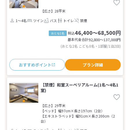
【広さ】28平米
1～4名
ツイン
バス
トイレ
禁煙
46,400～68,500円
税込
おとな1名
基本代金合計
92,800〜137,000
円
(おとな2名 こども0名・1部屋/1泊2日)
おすすめポイント
プラン詳細
【禁煙】和室スーペリアルーム(1名～4名1
室)
【広さ】29平米
【ベッド】幅97cm×長さ197cm（2台）
【エキストラベッド】幅91cm×長さ200cm（2
台）