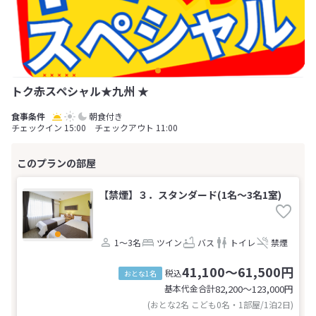
トク赤スペシャル★九州 ★
朝食付き
チェックイン 15:00 チェックアウト 11:00
【禁煙】３．スタンダード(1名～3名1室)
1～3名
ツイン
バス
トイレ
禁煙
41,100～61,500円
税込
おとな1名
基本代金合計
82,200〜123,000
円
(おとな2名 こども0名・1部屋/1泊2日)