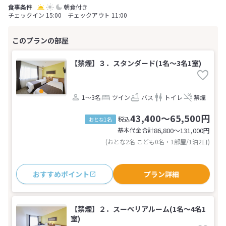
朝食付き
チェックイン 15:00 チェックアウト 11:00
【禁煙】３．スタンダード(1名～3名1室)
1～3名
ツイン
バス
トイレ
禁煙
43,400～65,500円
税込
おとな1名
基本代金合計
86,800〜131,000
円
(おとな2名 こども0名・1部屋/1泊2日)
おすすめポイント
プラン詳細
【禁煙】２．スーペリアルーム(1名～4名1
室)