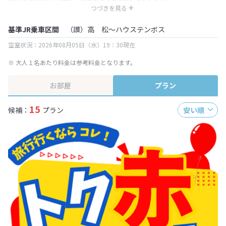
※ 表示されている旅行代金・プラン内容は一定時間ごとに更新されます。最
つづきを見る
終確認画面でご確認ください。
基準JR乗車区間
（讃）高 松～ハウステンボス
空室状況：2026年08月05日（水）19：30現在
※ 大人１名あたり料金は参考料金となります。
お部屋
プラン
15
候補：
プラン
安い順