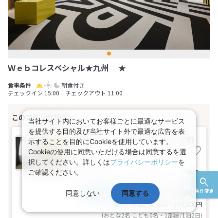
Ｗｅｂコレスペシャル★九州 ★
朝食付き
チェックイン 15:00 チェックアウト 11:00
当社サイト内においてお客様ごとに最適なサービス
を提供する目的及び当社サイト外で最適な広告を表
【禁煙】３．スタンダード(1名～3名1室)
示することを目的にCookieを使用しています。
Cookieの使用に同意いただける場合は同意するを選
択してください。詳しくは
プライバシーポリシー
を
1～3名
ツイン
バス
トイレ
禁煙
ご確認ください。
44,300～67,400円
条件変更
税込
同意しない
同意する
おとな1名
基本代金合計
88,600〜134,800
円
(おとな2名 こども0名・1部屋/1泊2日)