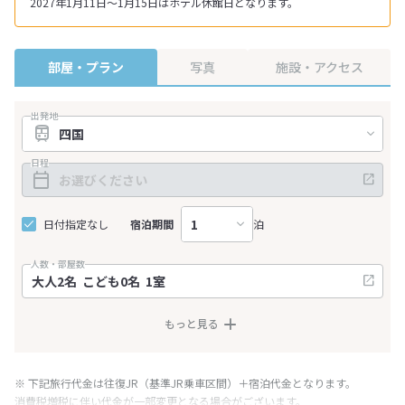
2027年1月11日～1月15日はホテル休館日となります。
部屋・プラン
写真
施設・アクセス
出発地
日程
日付指定なし
宿泊期間
泊
人数・部屋数
もっと見る
※ 下記旅行代金は往復JR（基準JR乗車区間）＋宿泊代金となります。
消費税増税に伴い代金が一部変更となる場合がございます。