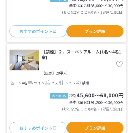
基本代金合計
85,000〜130,000
円
(おとな2名 こども0名・1部屋/1泊2日)
おすすめポイント
プラン詳細
【禁煙】２．スーペリアルーム(1名～4名1
室)
【広さ】28平米
1～4名
ツイン
バス
トイレ
禁煙
45,600～68,000円
税込
おとな1名
基本代金合計
91,200〜136,000
円
(おとな2名 こども0名・1部屋/1泊2日)
おすすめポイント
プラン詳細