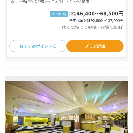
1～4名
その他
バス
トイレ
禁煙
46,400～68,500円
税込
おとな1名
基本代金合計
92,800〜137,000
円
(おとな2名 こども0名・1部屋/1泊2日)
おすすめポイント
プラン詳細