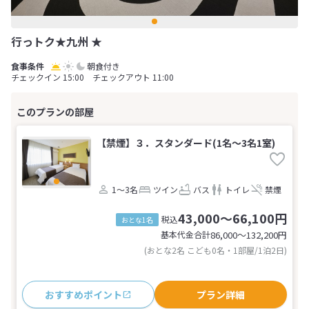
行っトク★九州 ★
朝食付き
チェックイン 15:00 チェックアウト 11:00
【禁煙】３．スタンダード(1名～3名1室)
1～3名
ツイン
バス
トイレ
禁煙
43,000～66,100円
税込
おとな1名
基本代金合計
86,000〜132,200
円
(おとな2名 こども0名・1部屋/1泊2日)
おすすめポイント
プラン詳細