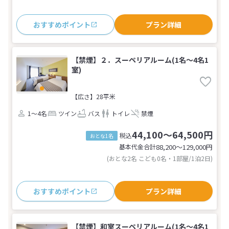
おすすめポイント
プラン詳細
【禁煙】２．スーペリアルーム(1名～4名1
室)
【広さ】28平米
1～4名
ツイン
バス
トイレ
禁煙
44,100～64,500円
税込
おとな1名
基本代金合計
88,200〜129,000
円
(おとな2名 こども0名・1部屋/1泊2日)
おすすめポイント
プラン詳細
【禁煙】和室スーペリアルーム(1名～4名1