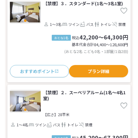
【禁煙】３．スタンダード(1名～3名1室)
1～3名
ツイン
バス
トイレ
禁煙
42,200～64,300円
税込
おとな1名
基本代金合計
84,400〜128,600
円
(おとな2名 こども0名・1部屋/1泊2日)
おすすめポイント
プラン詳細
【禁煙】２．スーペリアルーム(1名～4名1
室)
【広さ】28平米
1～4名
ツイン
バス
トイレ
禁煙
45,200～67,300円
税込