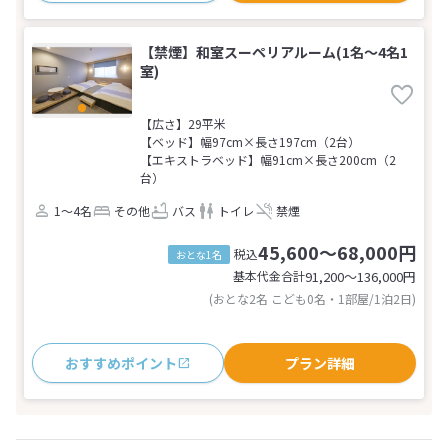
【禁煙】和室スーペリアルーム(1名～4名1
室)
【広さ】29平米
【ベッド】幅97cm×長さ197cm（2台）
【エキストラベッド】幅91cm×長さ200cm（2
台）
1～4名
その他
バス
トイレ
禁煙
45,600～68,000円
税込
おとな1名
基本代金合計
91,200〜136,000
円
(おとな2名 こども0名・1部屋/1泊2日)
おすすめポイント
プラン詳細