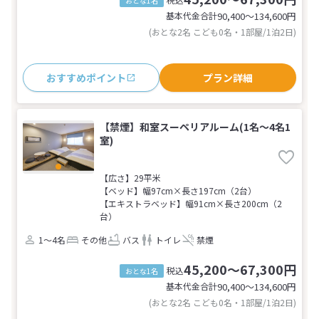
おとな1名
基本代金合計
90,400〜134,600
円
(おとな2名 こども0名・1部屋/1泊2日)
おすすめポイント
プラン詳細
【禁煙】和室スーペリアルーム(1名～4名1
室)
【広さ】29平米
【ベッド】幅97cm×長さ197cm（2台）
【エキストラベッド】幅91cm×長さ200cm（2
台）
1～4名
その他
バス
トイレ
禁煙
45,200～67,300円
税込
おとな1名
基本代金合計
90,400〜134,600
円
(おとな2名 こども0名・1部屋/1泊2日)