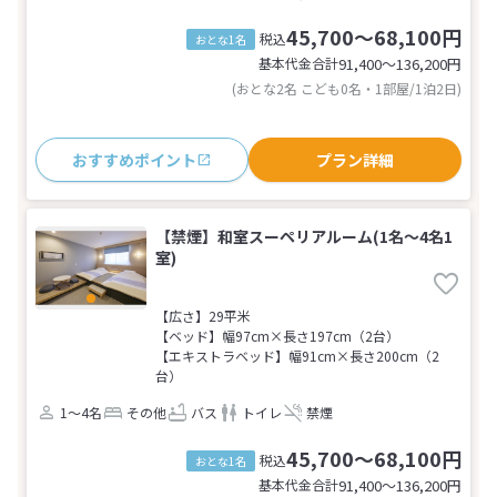
45,700～68,100円
税込
おとな1名
基本代金合計
91,400〜136,200
円
(おとな2名 こども0名・1部屋/1泊2日)
おすすめポイント
プラン詳細
【禁煙】和室スーペリアルーム(1名～4名1
室)
【広さ】29平米
【ベッド】幅97cm×長さ197cm（2台）
【エキストラベッド】幅91cm×長さ200cm（2
台）
1～4名
その他
バス
トイレ
禁煙
45,700～68,100円
税込
おとな1名
基本代金合計
91,400〜136,200
円