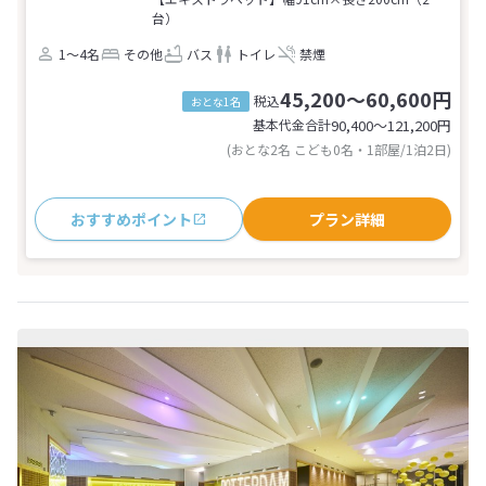
台）
1～4名
その他
バス
トイレ
禁煙
45,200～60,600円
税込
おとな1名
基本代金合計
90,400〜121,200
円
(おとな2名 こども0名・1部屋/1泊2日)
おすすめポイント
プラン詳細