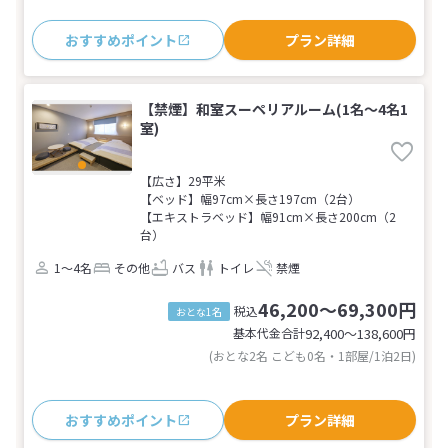
おすすめポイント
プラン詳細
【禁煙】和室スーペリアルーム(1名～4名1
室)
【広さ】29平米
【ベッド】幅97cm×長さ197cm（2台）
【エキストラベッド】幅91cm×長さ200cm（2
台）
1～4名
その他
バス
トイレ
禁煙
46,200～69,300円
税込
おとな1名
基本代金合計
92,400〜138,600
円
(おとな2名 こども0名・1部屋/1泊2日)
おすすめポイント
プラン詳細