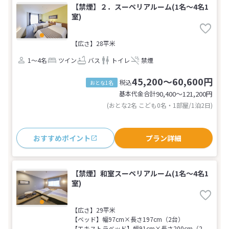
【禁煙】２．スーペリアルーム(1名～4名1
室)
【広さ】28平米
1～4名
ツイン
バス
トイレ
禁煙
45,200～60,600円
税込
おとな1名
基本代金合計
90,400〜121,200
円
(おとな2名 こども0名・1部屋/1泊2日)
おすすめポイント
プラン詳細
【禁煙】和室スーペリアルーム(1名～4名1
室)
【広さ】29平米
【ベッド】幅97cm×長さ197cm（2台）
【エキストラベッド】幅91cm×長さ200cm（2