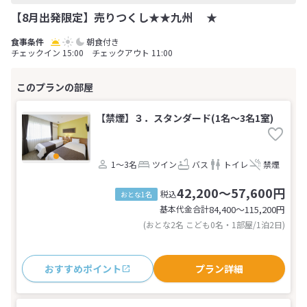
【8月出発限定】売りつくし★★九州 ★
朝食付き
チェックイン 15:00 チェックアウト 11:00
【禁煙】３．スタンダード(1名～3名1室)
1～3名
ツイン
バス
トイレ
禁煙
42,200～57,600円
税込
おとな1名
基本代金合計
84,400〜115,200
円
(おとな2名 こども0名・1部屋/1泊2日)
おすすめポイント
プラン詳細