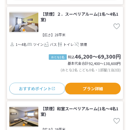
【禁煙】２．スーペリアルーム(1名～4名1
室)
【広さ】28平米
1～4名
ツイン
バス
トイレ
禁煙
46,200～69,300円
税込
おとな1名
基本代金合計
92,400〜138,600
円
(おとな2名 こども0名・1部屋/1泊2日)
おすすめポイント
プラン詳細
【禁煙】和室スーペリアルーム(1名～4名1
室)
【広さ】29平米