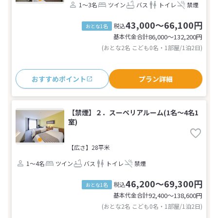
1～3名
ツイン
バス
トイレ
禁煙
43,000～66,100円
税込
おとな1名
基本代金合計
86,000〜132,200
円
(おとな2名 こども0名・1部屋/1泊2日)
おすすめポイント
プラン詳細
【禁煙】２．スーペリアルーム(1名～4名1
室)
【広さ】28平米
1～4名
ツイン
バス
トイレ
禁煙
46,200～69,300円
税込
おとな1名
基本代金合計
92,400〜138,600
円
(おとな2名 こども0名・1部屋/1泊2日)