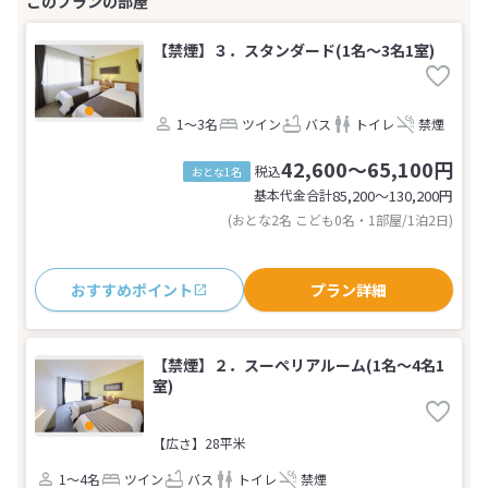
【禁煙】３．スタンダード(1名～3名1室)
1～3名
ツイン
バス
トイレ
禁煙
42,600～65,100円
税込
おとな1名
基本代金合計
85,200〜130,200
円
(おとな2名 こども0名・1部屋/1泊2日)
おすすめポイント
プラン詳細
【禁煙】２．スーペリアルーム(1名～4名1
室)
【広さ】28平米
1～4名
ツイン
バス
トイレ
禁煙