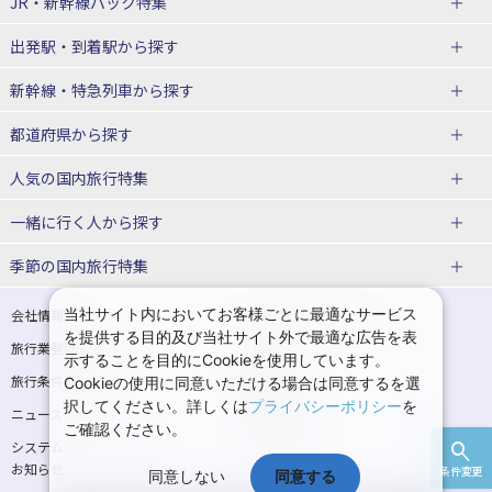
JR・新幹線パック
特集
出発駅・到着駅
から探す
JR・新幹線＋ホテルパック
日帰り JR・新幹線 パック
新幹線・特急列車
から探す
出張パック
秋田⇔東京 新幹線パック
山形⇔東京 新幹線パック
都道府県から探す
仙台→東京 新幹線パック
新潟→東京 新幹線パック
北海道新幹線 旅行
東北新幹線 旅行
人気の国内旅行特集
富山⇔東京 新幹線パック
東京→青森 新幹線パック
山形新幹線 旅行
秋田新幹線 旅行
一緒に行く人
から探す
東京→仙台 新幹線パック
東京 新幹線パック
東海道新幹線 旅行
北陸新幹線 旅行
北海道旅行・ツアー
東京ディズニーリゾート®への旅
ユニバーサル・スタジオ・ジャパ
ンへの旅
季節の国内旅行特集
東京→金沢 新幹線パック
東京→新潟 新幹線パック
上越新幹線 旅行
山陽新幹線 旅行
東北
一人旅 国内版
家族・子連れ旅行 国内版
温泉旅行
日帰り旅行
東京⇔軽井沢 新幹線パック
東京→長野 新幹線パック
九州新幹線 旅行
西九州新幹線 旅行
青森旅行・ツアー
岩手旅行・ツアー
カップル・夫婦旅行 国内版
女子旅 国内版
桜・お花見特集
ゴールデンウィーク（GW）の国内
当社サイト内においてお客様ごとに最適なサービス
会社情報
プライバシーポリシー
旅行
を提供する目的及び当社サイト外で最適な広告を表
旅行業登録票・約款
規約集
東京→名古屋 新幹線パック
東京→京都 新幹線パック
特急サンダーバード 旅行
宮城旅行・ツアー
秋田旅行・ツアー
卒業旅行・学生旅行 国内版
示することを目的にCookieを使用しています。
夏休み・お盆の国内旅行
7月の国内旅行
旅行条件書
商標について
Cookieの使用に同意いただける場合は同意するを選
東京→大阪（新大阪） 新幹線パッ
東京→神戸（新神戸） 新幹線パッ
山形旅行・ツアー
福島旅行・ツアー
択してください。詳しくは
プライバシーポリシー
を
ニュースリリース
採用情報
ク
ク
8月の国内旅行
9月の国内旅行
ご確認ください。
関東
システムメンテナンスの
サイトマップ
東京→岡山 新幹線パック
東京→広島 新幹線パック
10月の国内旅行
11月の国内旅行
お知らせ
条件変更
同意しない
同意する
東京旅行・ツアー
神奈川旅行・ツアー