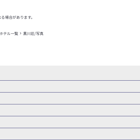
なる場合があります。
＋ホテル一覧
黒川荘/写真
・新幹線 パック
出張パック
新幹線パック
仙台→東京 新幹線パック
新潟→東京 新幹線パック
新幹線パック
東京→仙台 新幹線パック
東京 新幹線パック
東京→
山形新幹線 旅行
秋田新幹線 旅行
東海道新幹線 旅行
北陸新幹線 
 新幹線パック
東京→長野 新幹線パック
東京→名古屋 新幹線パッ
州新幹線 旅行
西九州新幹線 旅行
特急サンダーバード 旅行
森旅行・ツアー
岩手旅行・ツアー
宮城旅行・ツアー
秋田旅行・
新大阪） 新幹線パック
東京→神戸（新神戸） 新幹線パック
東京→
関東
東京旅行・ツアー
神奈川旅行・ツアー
埼玉旅行・ツアー
新幹線パック
東京→福岡（博多） 新幹線パック
新横浜⇔名古屋 新
バーサル・スタジオ・ジャパンへの旅
温泉旅行
日帰り旅行
群馬旅行・ツアー
北陸
富山旅行・ツアー
石川旅行・ツアー