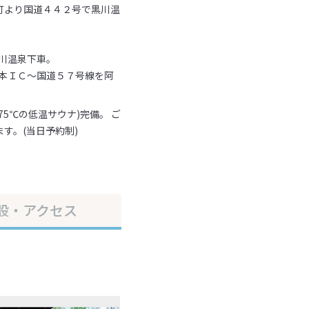
町より国道４４２号で黒川温
川温泉下車。
熊本ＩＣ～国道５７号線を阿
。
5℃の低温サウナ)完備。 ご
す。(当日予約制)
設・アクセス