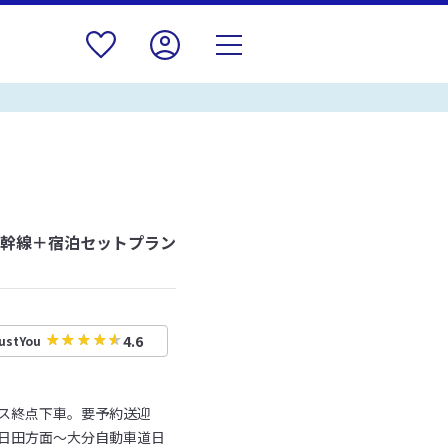
新幹線＋宿泊セットプラン
4.6
ustYou
バス終点下車。要予約送迎
道日田方面～大分自動車道日