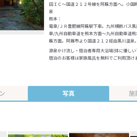
田ＩＣ～国道２１２号線を阿蘇方面へ。小国
泉
熊本：
電車/ＪＲ豊肥線阿蘇駅下車。九州横断バス黒
車/九州自動車道を熊本方面～九州自動車道
蘇方面。阿蘓市より国道２１２経由黒川温泉
源泉かけ流し・宿泊者専用大浴場(体に優しい7
宿泊のお客様は家族風呂を無料でご利用頂けま
ン
写真
施