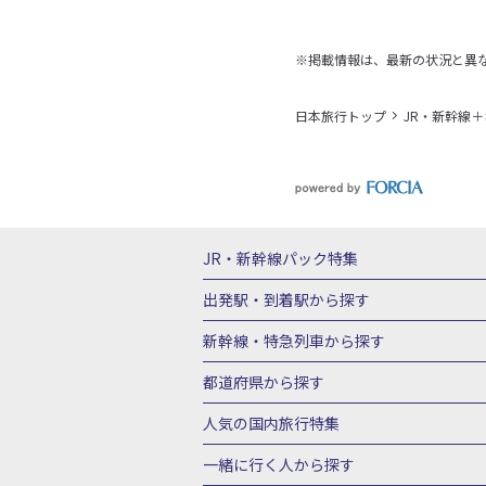
※掲載情報は、最新の状況と異
日本旅行トップ
JR・新幹線
JR・新幹線パック
特集
JR・新幹線＋ホテルパック
日帰り JR
出発駅・到着駅
から探す
秋田⇔東京 新幹線パック
山形⇔東京 
新幹線・特急列車
から探す
富山⇔東京 新幹線パック
東京→青森 
北海道新幹線 旅行
東北新幹線 旅行
都道府県から探す
東京→新潟 新幹線パック
東京⇔軽井沢
上越新幹線 旅行
山陽新幹線 旅行
九
北海道旅行・ツアー
東北
青
人気の国内旅行特集
東京→京都 新幹線パック
東京→大阪（
山形旅行・ツアー
福島旅行・ツアー
東京→広島 新幹線パック
東京⇔山口 
東京ディズニーリゾート®への旅
ユニ
一緒に行く人
から探す
茨城旅行・ツアー
栃木旅行・ツアー