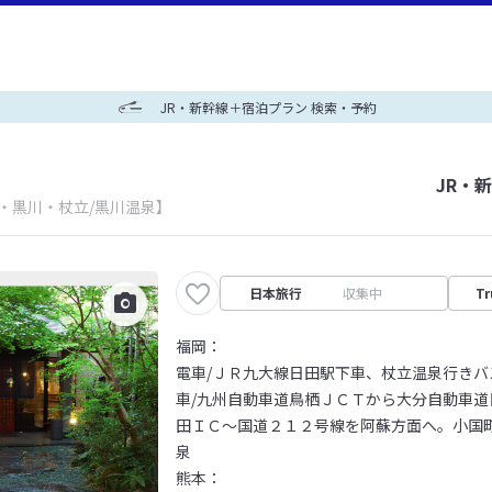
JR・新幹線＋宿泊プラン 検索・予約
JR・
・黒川・杖立/黒川温泉】
日本旅行
収集中
Tr
福岡：
電車/ＪＲ九大線日田駅下車、杖立温泉行き
車/九州自動車道鳥栖ＪＣＴから大分自動車
田ＩＣ～国道２１２号線を阿蘇方面へ。小国
泉
熊本：