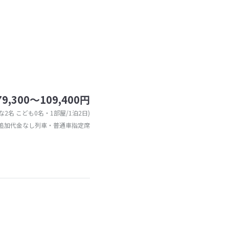
79,300～109,400円
な2名 こども0名・1部屋/1泊2日)
追加代金なし列車・普通車指定席