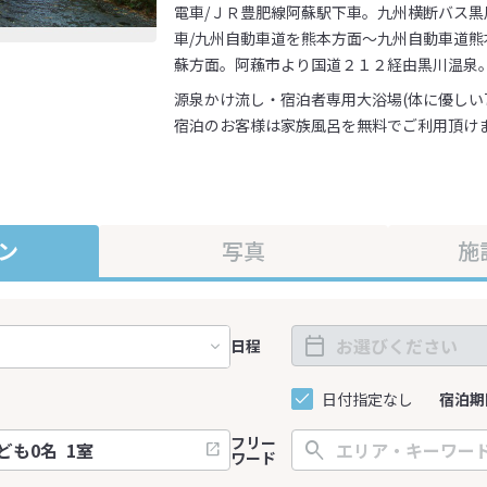
電車/ＪＲ豊肥線阿蘇駅下車。九州横断バス黒
車/九州自動車道を熊本方面～九州自動車道
蘇方面。阿蘓市より国道２１２経由黒川温泉
源泉かけ流し・宿泊者専用大浴場(体に優しい7
宿泊のお客様は家族風呂を無料でご利用頂けま
ン
写真
施
日程
日付指定なし
宿泊期
フリー
ワード