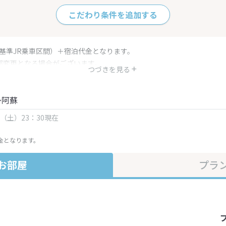
こだわり条件を追加する
（基準JR乗車区間）＋宿泊代金となります。
部変更となる場合がございます。
つづきを見る
金・プラン内容は一定時間ごとに更新されます。最終確認画面でご確認く
～阿蘇
日（土）23：30現在
金となります。
お部屋
プラ