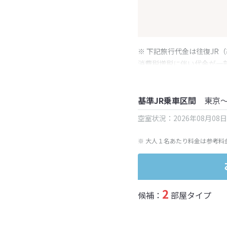
※ 下記旅行代金は往復JR
消費税増税に伴い代金が一
※ 表示されている旅行代
基準JR乗車区間
東京
空室状況：2026年08月08
※ 大人１名あたり料金は参考料
2
候補：
部屋タイプ