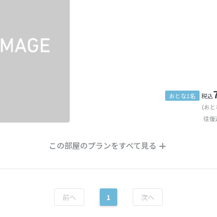
おとな1名
税込
(おと
往復
この部屋のプランをすべて見る
1