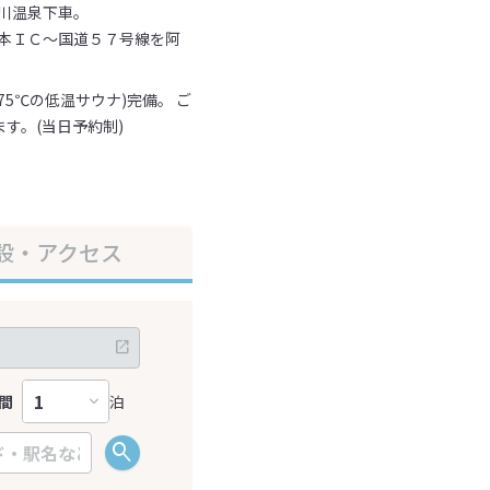
川温泉下車。
熊本ＩＣ～国道５７号線を阿
。
5℃の低温サウナ)完備。 ご
す。(当日予約制)
設・アクセス
間
泊