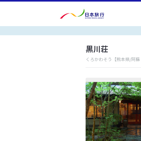
黒川荘
くろかわそう
【熊本県/阿蘇