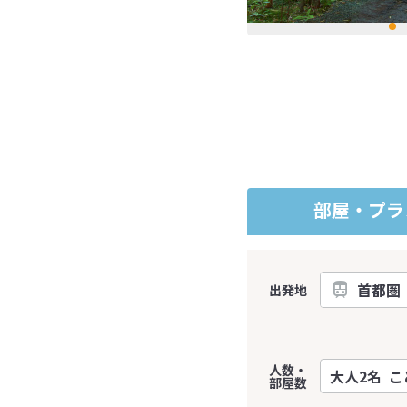
部屋・プラ
出発地
人数・
部屋数