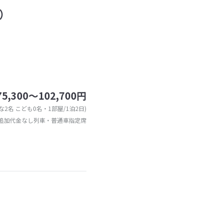
）
75,300～102,700円
な2名 こども0名・1部屋/1泊2日)
追加代金なし列車・普通車指定席