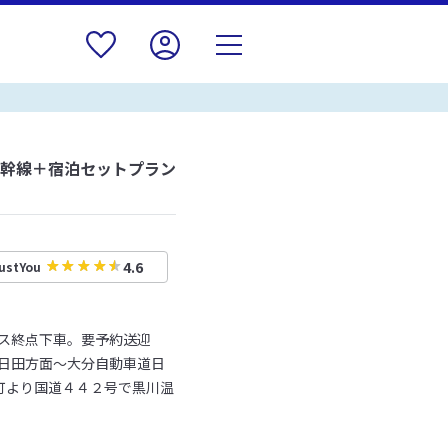
新幹線＋宿泊セットプラン
4.6
ustYou
バス終点下車。要予約送迎
道日田方面～大分自動車道日
町より国道４４２号で黒川温