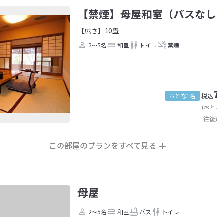
【禁煙】母屋和室（バスなし
【広さ】10畳
2～5名
和室
トイレ
禁煙
おとな1名
税込
(おと
往復
この部屋のプランをすべて見る
母屋
2～5名
和室
バス
トイレ