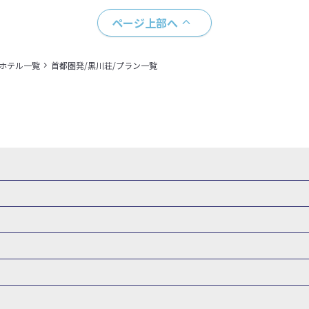
ページ上部へ
＋ホテル一覧
首都圏発/黒川荘/プラン一覧
・新幹線 パック
出張パック
新幹線パック
仙台→東京 新幹線パック
新潟→東京 新幹線パック
新幹線パック
東京→仙台 新幹線パック
東京 新幹線パック
東京→
山形新幹線 旅行
秋田新幹線 旅行
東海道新幹線 旅行
北陸新幹線 
 新幹線パック
東京→長野 新幹線パック
東京→名古屋 新幹線パッ
州新幹線 旅行
西九州新幹線 旅行
特急サンダーバード 旅行
森旅行・ツアー
岩手旅行・ツアー
宮城旅行・ツアー
秋田旅行・
新大阪） 新幹線パック
東京→神戸（新神戸） 新幹線パック
東京→
関東
東京旅行・ツアー
神奈川旅行・ツアー
埼玉旅行・ツアー
新幹線パック
東京→福岡（博多） 新幹線パック
新横浜⇔名古屋 新
バーサル・スタジオ・ジャパンへの旅
温泉旅行
日帰り旅行
群馬旅行・ツアー
北陸
富山旅行・ツアー
石川旅行・ツアー