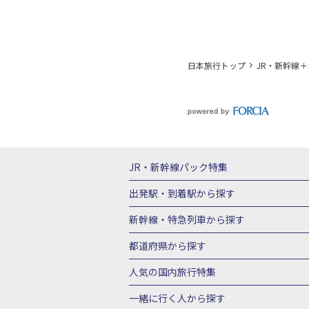
日本旅行トップ
JR・新幹線
JR・新幹線パック
特集
JR・新幹線＋ホテルパック
日帰り JR
出発駅・到着駅
から探す
秋田⇔東京 新幹線パック
山形⇔東京 
新幹線・特急列車
から探す
富山⇔東京 新幹線パック
東京→青森 
北海道新幹線 旅行
東北新幹線 旅行
都道府県から探す
東京→新潟 新幹線パック
東京⇔軽井沢
上越新幹線 旅行
山陽新幹線 旅行
九
北海道旅行・ツアー
東北
青
人気の国内旅行特集
東京→京都 新幹線パック
東京→大阪（
山形旅行・ツアー
福島旅行・ツアー
東京→広島 新幹線パック
東京⇔山口 
東京ディズニーリゾート®への旅
ユニ
一緒に行く人
から探す
茨城旅行・ツアー
栃木旅行・ツアー