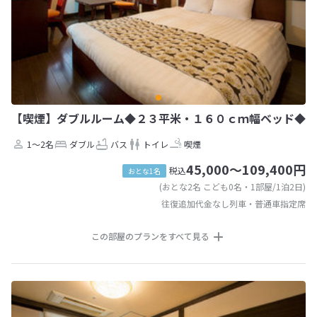
【喫煙】ダブルルーム◆２３平米・１６０ｃｍ幅ベッド◆
1～2名
ダブル
バス
トイレ
喫煙
45,000～109,400円
税込
おとな1名
(おとな2名 こども0名・1部屋/1泊2日)
往復追加代金なし列車・普通車指定席
この部屋のプランをすべて見る