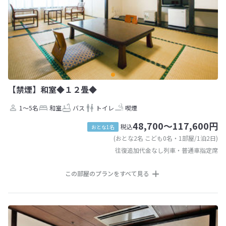
【禁煙】和室◆１２畳◆
1～5名
和室
バス
トイレ
喫煙
48,700～117,600円
税込
おとな1名
(おとな2名 こども0名・1部屋/1泊2日)
往復追加代金なし列車・普通車指定席
この部屋のプランをすべて見る