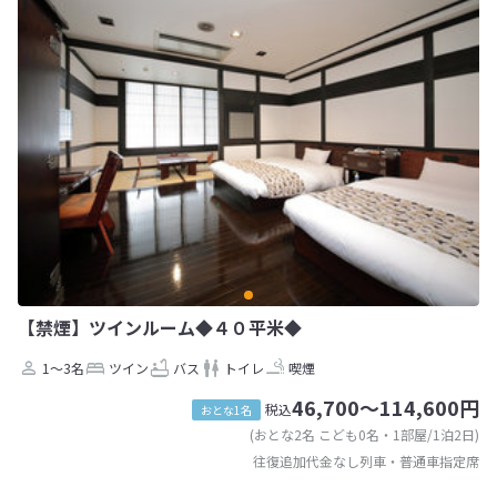
【禁煙】ツインルーム◆４０平米◆
1～3名
ツイン
バス
トイレ
喫煙
46,700～114,600円
税込
おとな1名
(おとな2名 こども0名・1部屋/1泊2日)
往復追加代金なし列車・普通車指定席