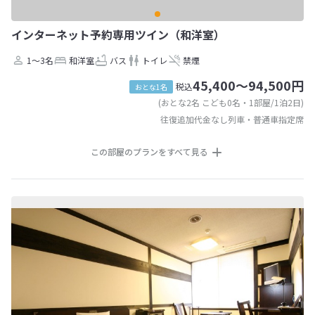
インターネット予約専用ツイン（和洋室）
1～3名
和洋室
バス
トイレ
禁煙
45,400～94,500円
税込
おとな1名
(おとな2名 こども0名・1部屋/1泊2日)
往復追加代金なし列車・普通車指定席
この部屋のプランをすべて見る