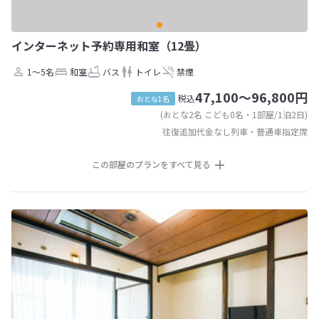
インターネット予約専用和室（12畳）
1～5名
和室
バス
トイレ
禁煙
47,100～96,800円
税込
おとな1名
(おとな2名 こども0名・1部屋/1泊2日)
往復追加代金なし列車・普通車指定席
この部屋のプランをすべて見る