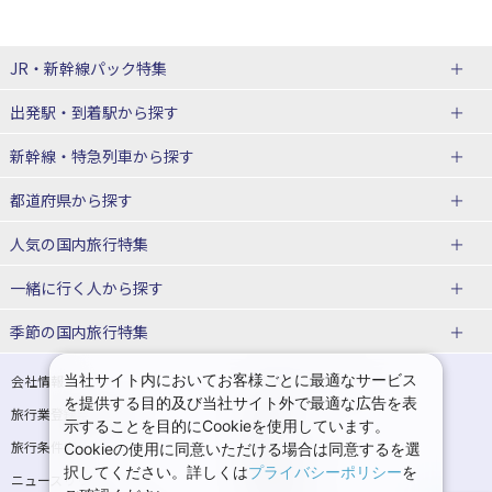
JR・新幹線パック
特集
出発駅・到着駅
から探す
JR・新幹線＋ホテルパック
日帰り JR・新幹線 パック
新幹線・特急列車
から探す
出張パック
秋田⇔東京 新幹線パック
山形⇔東京 新幹線パック
都道府県から探す
仙台→東京 新幹線パック
新潟→東京 新幹線パック
北海道新幹線 旅行
東北新幹線 旅行
人気の国内旅行特集
富山⇔東京 新幹線パック
東京→青森 新幹線パック
山形新幹線 旅行
秋田新幹線 旅行
一緒に行く人
から探す
東京→仙台 新幹線パック
東京 新幹線パック
東海道新幹線 旅行
北陸新幹線 旅行
北海道旅行・ツアー
東京ディズニーリゾート®への旅
ユニバーサル・スタジオ・ジャパ
ンへの旅
季節の国内旅行特集
東京→金沢 新幹線パック
東京→新潟 新幹線パック
上越新幹線 旅行
山陽新幹線 旅行
東北
一人旅 国内版
家族・子連れ旅行 国内版
温泉旅行
日帰り旅行
東京⇔軽井沢 新幹線パック
東京→長野 新幹線パック
九州新幹線 旅行
西九州新幹線 旅行
青森旅行・ツアー
岩手旅行・ツアー
カップル・夫婦旅行 国内版
女子旅 国内版
桜・お花見特集
ゴールデンウィーク（GW）の国内
当社サイト内においてお客様ごとに最適なサービス
会社情報
プライバシーポリシー
旅行
を提供する目的及び当社サイト外で最適な広告を表
旅行業登録票・約款
規約集
東京→名古屋 新幹線パック
東京→京都 新幹線パック
特急サンダーバード 旅行
宮城旅行・ツアー
秋田旅行・ツアー
卒業旅行・学生旅行 国内版
示することを目的にCookieを使用しています。
夏休み・お盆の国内旅行
7月の国内旅行
旅行条件書
商標について
Cookieの使用に同意いただける場合は同意するを選
東京→大阪（新大阪） 新幹線パッ
東京→神戸（新神戸） 新幹線パッ
山形旅行・ツアー
福島旅行・ツアー
択してください。詳しくは
プライバシーポリシー
を
ニュースリリース
採用情報
ク
ク
8月の国内旅行
9月の国内旅行