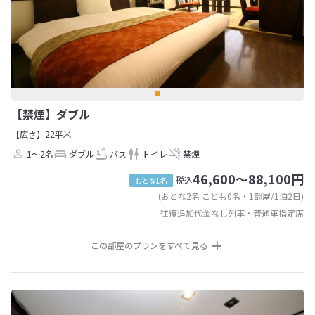
【禁煙】ダブル
【広さ】22平米
1～2名
ダブル
バス
トイレ
禁煙
46,600～88,100円
税込
おとな1名
(おとな2名 こども0名・1部屋/1泊2日)
往復追加代金なし列車・普通車指定席
この部屋のプランをすべて見る