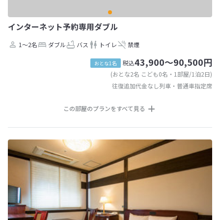
インターネット予約専用ダブル
1～2名
ダブル
バス
トイレ
禁煙
43,900～90,500円
税込
おとな1名
(おとな2名 こども0名・1部屋/1泊2日)
往復追加代金なし列車・普通車指定席
この部屋のプランをすべて見る