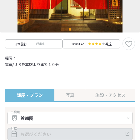
4.2
収集中
日本旅行
TrustYou
福岡：
電車/ＪＲ熊本駅より車で１０分
部屋・プラン
写真
施設・アクセス
出発地
日程