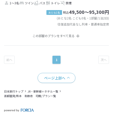
1～3名
ツイン
バス
トイレ
禁煙
49,500～95,300円
税込
おとな1名
(おとな2名 こども0名・1部屋/1泊2日)
往復追加代金なし列車・普通車指定席
この部屋のプランをすべて見る
1
ページ上部へ
日本旅行トップ
JR・新幹線＋ホテル一覧
首都圏発/熊本 和数奇 司館/プラン一覧