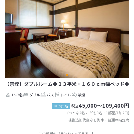
【禁煙】ダブルルーム◆２３平米・１６０ｃｍ幅ベッド◆
1～2名
ダブル
バス
トイレ
禁煙
45,000～109,400円
税込
おとな1名
(おとな2名 こども0名・1部屋/1泊2日)
往復追加代金なし列車・普通車指定席
この部屋のプランをすべて見る