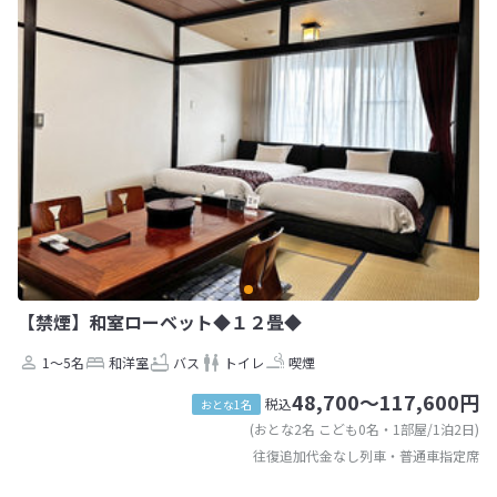
【禁煙】和室ローベット◆１２畳◆
1～5名
和洋室
バス
トイレ
喫煙
48,700～117,600円
税込
おとな1名
(おとな2名 こども0名・1部屋/1泊2日)
往復追加代金なし列車・普通車指定席