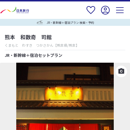
JR・新幹線＋宿泊プラン 検索・予約
熊本 和数奇 司館
くまもと わすき つかさかん
【熊本県/熊本】
JR・新幹線＋宿泊セットプラン