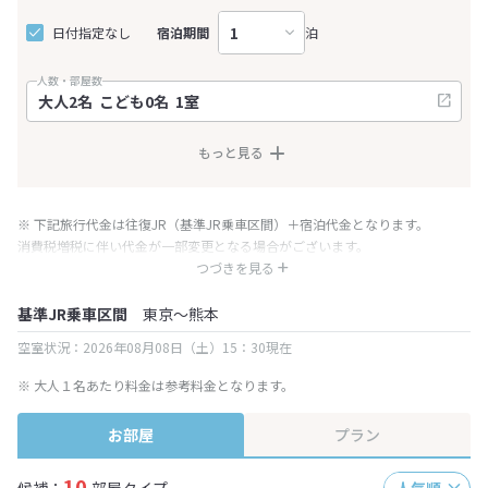
日付指定なし
宿泊期間
泊
人数・部屋数
もっと見る
※ 下記旅行代金は往復JR（基準JR乗車区間）＋宿泊代金となります。
消費税増税に伴い代金が一部変更となる場合がございます。
※ 表示されている旅行代金・プラン内容は一定時間ごとに更新されます。最
つづきを見る
終確認画面でご確認ください。
基準JR乗車区間
東京～熊本
空室状況：2026年08月08日（土）15：30現在
※ 大人１名あたり料金は参考料金となります。
お部屋
プラン
10