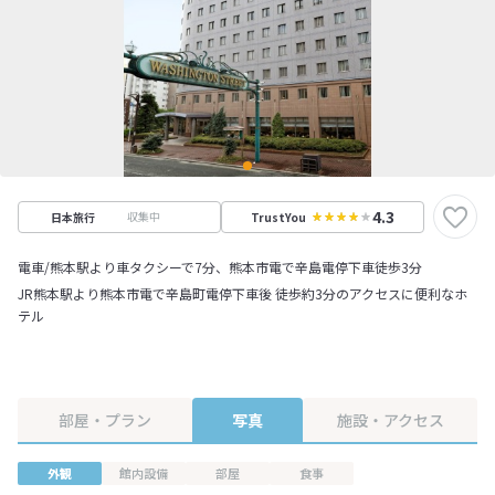
4.3
収集中
日本旅行
TrustYou
電車/熊本駅より車タクシーで7分、熊本市電で辛島電停下車徒歩3分
JR熊本駅より熊本市電で辛島町電停下車後 徒歩約3分のアクセスに便利なホ
テル
部屋・プラン
写真
施設・アクセス
外観
館内設備
部屋
食事