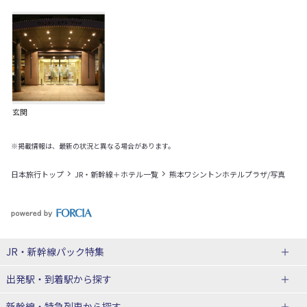
玄関
※掲載情報は、最新の状況と異なる場合があります。
日本旅行トップ
JR・新幹線＋ホテル一覧
熊本ワシントンホテルプラザ/写真
JR・新幹線パック
特集
出発駅・到着駅
から探す
JR・新幹線＋ホテルパック
日帰り JR・新幹線 パック
新幹線・特急列車
から探す
出張パック
秋田⇔東京 新幹線パック
山形⇔東京 新幹線パック