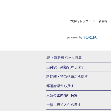
日本旅行トップ
JR・新幹線
JR・新幹線パック
特集
JR・新幹線＋ホテルパック
日帰り JR
出発駅・到着駅
から探す
秋田⇔東京 新幹線パック
山形⇔東京 
新幹線・特急列車
から探す
富山⇔東京 新幹線パック
東京→青森 
北海道新幹線 旅行
東北新幹線 旅行
都道府県から探す
東京→新潟 新幹線パック
東京⇔軽井沢
上越新幹線 旅行
山陽新幹線 旅行
九
北海道旅行・ツアー
東北
青
人気の国内旅行特集
東京→京都 新幹線パック
東京→大阪（
山形旅行・ツアー
福島旅行・ツアー
東京→広島 新幹線パック
東京⇔山口 
東京ディズニーリゾート®への旅
ユニ
一緒に行く人
から探す
茨城旅行・ツアー
栃木旅行・ツアー
新横浜⇔京都 新幹線パック
新横浜⇔大