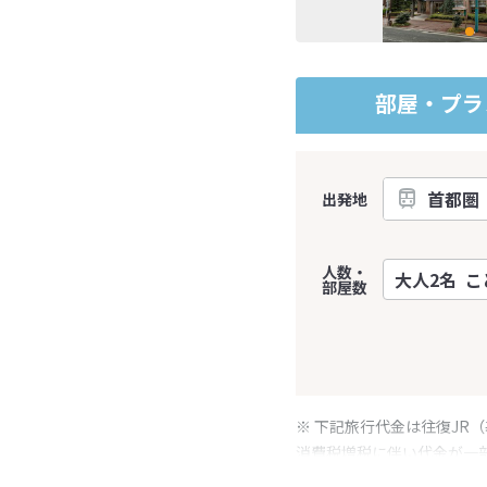
部屋・プラ
出発地
人数・
部屋数
※ 下記旅行代金は往復JR
消費税増税に伴い代金が一
※ 表示されている旅行代