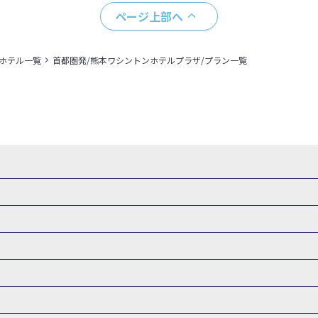
ページ上部へ
＋ホテル一覧
首都圏発/熊本ワシントンホテルプラザ/プラン一覧
・新幹線 パック
出張パック
新幹線パック
仙台→東京 新幹線パック
新潟→東京 新幹線パック
新幹線パック
東京→仙台 新幹線パック
東京 新幹線パック
東京→
山形新幹線 旅行
秋田新幹線 旅行
東海道新幹線 旅行
北陸新幹線 
 新幹線パック
東京→長野 新幹線パック
東京→名古屋 新幹線パッ
州新幹線 旅行
西九州新幹線 旅行
特急サンダーバード 旅行
森旅行・ツアー
岩手旅行・ツアー
宮城旅行・ツアー
秋田旅行・
新大阪） 新幹線パック
東京→神戸（新神戸） 新幹線パック
東京→
関東
東京旅行・ツアー
神奈川旅行・ツアー
埼玉旅行・ツアー
新幹線パック
東京→福岡（博多） 新幹線パック
新横浜⇔名古屋 新
バーサル・スタジオ・ジャパンへの旅
温泉旅行
日帰り旅行
群馬旅行・ツアー
北陸
富山旅行・ツアー
石川旅行・ツアー
阪（新大阪） 新幹線パック
新横浜⇔広島 新幹線パック
名古屋→東