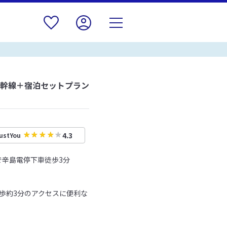
新幹線＋宿泊セットプラン
4.3
ustYou
で辛島電停下車徒歩3分
徒歩約3分のアクセスに便利な