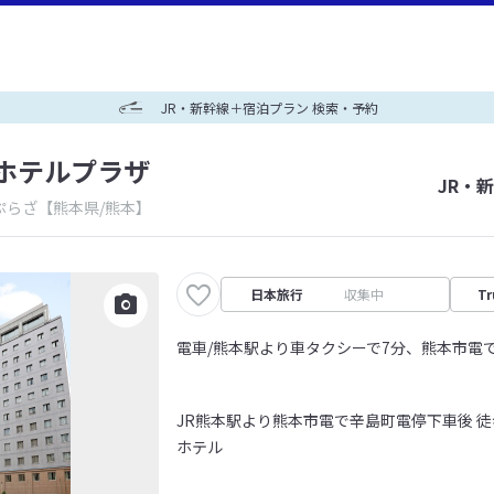
JR・新幹線＋宿泊プラン 検索・予約
ホテルプラザ
JR・
ぷらざ
【熊本県/熊本】
日本旅行
収集中
Tr
電車/熊本駅より車タクシーで7分、熊本市電
JR熊本駅より熊本市電で辛島町電停下車後 
ホテル