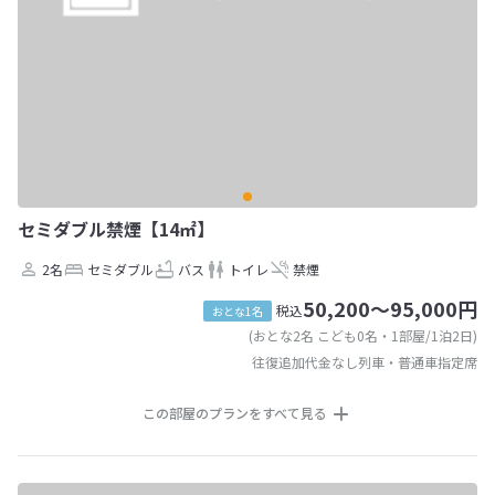
セミダブル禁煙【14㎡】
2名
セミダブル
バス
トイレ
禁煙
50,200～95,000円
税込
おとな1名
(おとな2名 こども0名・1部屋/1泊2日)
往復追加代金なし列車・普通車指定席
この部屋のプランをすべて見る