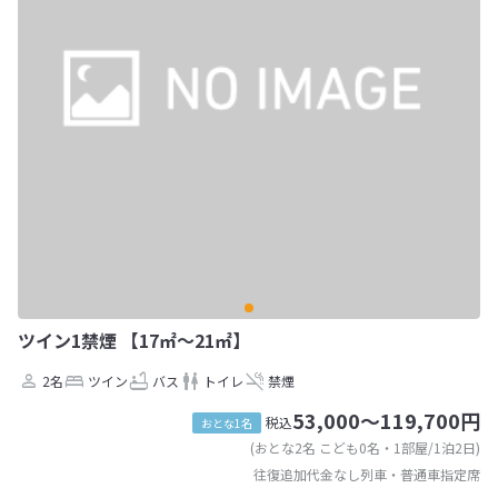
ツイン1禁煙 【17㎡～21㎡】
2名
ツイン
バス
トイレ
禁煙
53,000～119,700円
税込
おとな1名
(おとな2名 こども0名・1部屋/1泊2日)
往復追加代金なし列車・普通車指定席