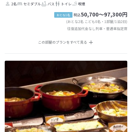
2名
セミダブル
バス
トイレ
喫煙
50,700～97,300円
税込
おとな1名
(おとな2名 こども0名・1部屋/1泊2日)
往復追加代金なし列車・普通車指定席
この部屋のプランをすべて見る