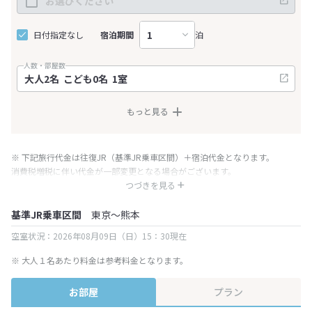
日付指定なし
宿泊期間
泊
人数・部屋数
もっと見る
※ 下記旅行代金は往復JR（基準JR乗車区間）＋宿泊代金となります。
消費税増税に伴い代金が一部変更となる場合がございます。
※ 表示されている旅行代金・プラン内容は一定時間ごとに更新されます。最
つづきを見る
終確認画面でご確認ください。
基準JR乗車区間
東京～熊本
空室状況：2026年08月09日（日）15：30現在
※ 大人１名あたり料金は参考料金となります。
お部屋
プラン