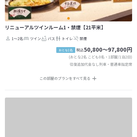
リニューアルツインルーム1・禁煙【21平米】
1～2名
ツイン
バス
トイレ
禁煙
50,800～97,800円
税込
おとな1名
(おとな2名 こども0名・1部屋/1泊2日)
往復追加代金なし列車・普通車指定席
この部屋のプランをすべて見る