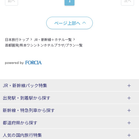
1
ページ上部へ
日本旅行トップ
JR・新幹線＋ホテル一覧
首都圏発/熊本ワシントンホテルプラザ/プラン一覧
JR・新幹線パック
特集
出発駅・到着駅
から探す
JR・新幹線＋ホテルパック
日帰り JR・新幹線 パック
新幹線・特急列車
から探す
出張パック
秋田⇔東京 新幹線パック
山形⇔東京 新幹線パック
都道府県から探す
仙台→東京 新幹線パック
新潟→東京 新幹線パック
北海道新幹線 旅行
東北新幹線 旅行
人気の国内旅行特集
富山⇔東京 新幹線パック
東京→青森 新幹線パック
山形新幹線 旅行
秋田新幹線 旅行