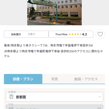
4.3
収集中
日本旅行
TrustYou
電車/熊本駅より車タクシーで7分、熊本市電で辛島電停下車徒歩3分
JR熊本駅より熊本市電で辛島町電停下車後 徒歩約3分のアクセスに便利なホ
テル
部屋・プラン
写真
施設・アクセス
出発地
日程