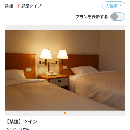
7
候補：
部屋タイプ
人気順
プランを表示する
【禁煙】ツイン
【広さ】21平米