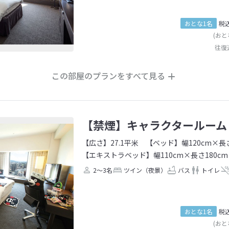
おとな1名
税
(おと
往復
この部屋のプランをすべて見る
【禁煙】キャラクタールーム
【広さ】27.1平米
【ベッド】幅120cm×長さ
【エキストラベッド】幅110cm×長さ180cm
2～3名
ツイン（夜景）
バス
トイレ
おとな1名
税
(おと