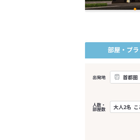
部屋・プラ
出発地
人数・
部屋数