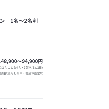
ン 1名〜2名利
48,900～94,900円
込
な2名 こども0名・1部屋/1泊2日)
追加代金なし列車・普通車指定席