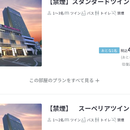
【禁煙】スタンダードツイン
1～3名
ツイン
バス
トイレ
禁煙
おとな1名
税込
(おと
往復
この部屋のプランをすべて見る
【禁煙】 スーペリアツイン
1～2名
ツイン
バス
トイレ
禁煙