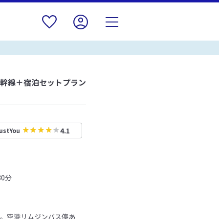
新幹線＋宿泊セットプラン
4.1
ustYou
30分
分。空港リムジンバス停あ