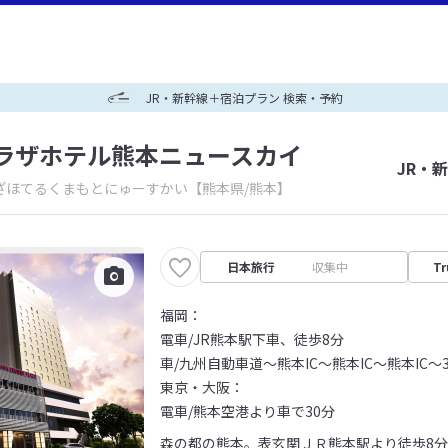
JR・新幹線＋宿泊プラン 検索・予約
プラザホテル熊本ニュースカイ
JR・
ざほてるくまもとにゅーすかい
【熊本県/熊本】
日本旅行
収集中
Tr
福岡：
電車/JR熊本駅下車、徒歩8分
車/九州自動車道～熊本IC～熊本IC～熊本IC～
東京・大阪：
電車/熊本空港より車で30分
森の都の熊本。表玄関ＪＲ熊本駅より徒歩8