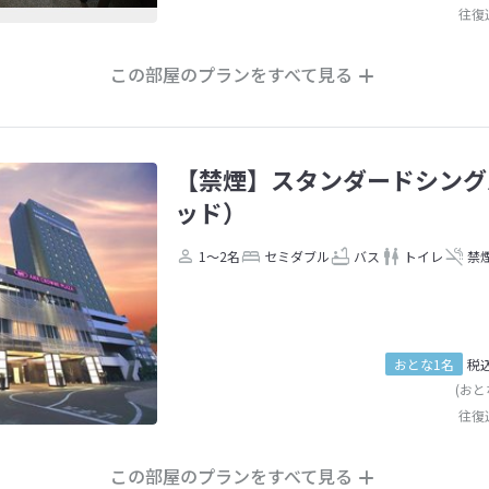
往復
この部屋のプランをすべて見る
【禁煙】スタンダードシング
ッド）
1～2名
セミダブル
バス
トイレ
禁
おとな1名
税
(おと
往復
この部屋のプランをすべて見る