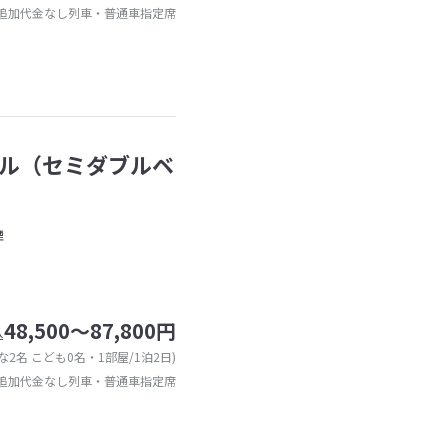
追加代金なし列車・普通車指定席
ル（セミダブルベ
煙
48,500～87,800円
込
な2名 こども0名・1部屋/1泊2日)
追加代金なし列車・普通車指定席