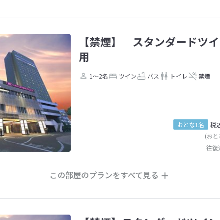
【禁煙】 スタンダードツイ
用
1～2名
ツイン
バス
トイレ
禁煙
おとな1名
税
(おと
往復
この部屋のプランをすべて見る