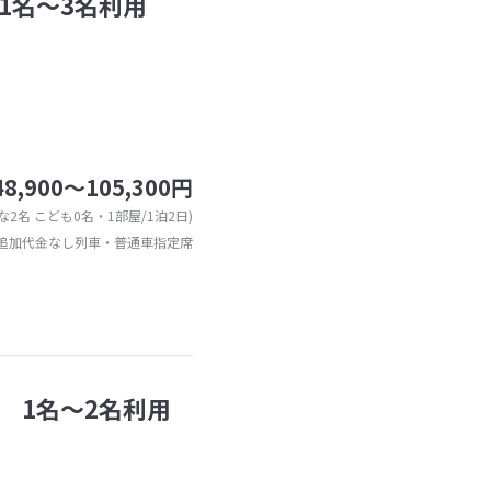
1名〜3名利用
48,900～105,300円
な2名 こども0名・1部屋/1泊2日)
追加代金なし列車・普通車指定席
 1名〜2名利用