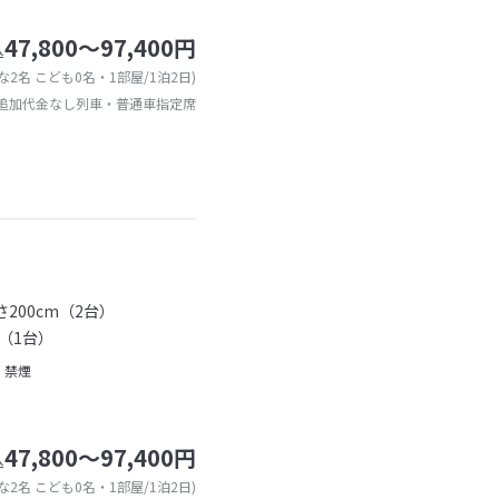
47,800～97,400円
込
な2名 こども0名・1部屋/1泊2日)
追加代金なし列車・普通車指定席
200cm（2台）
（1台）
禁煙
47,800～97,400円
込
な2名 こども0名・1部屋/1泊2日)