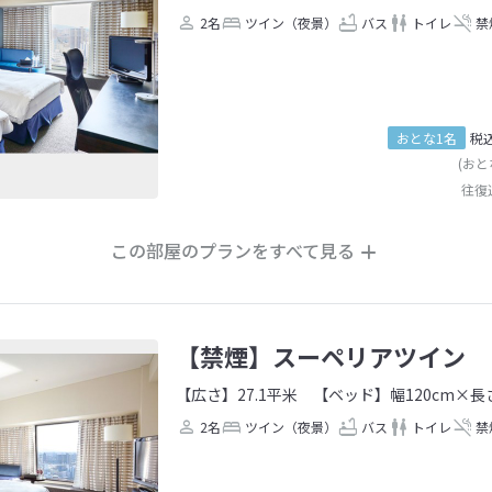
2名
ツイン（夜景）
バス
トイレ
禁
おとな1名
税
(おと
往復
この部屋のプランをすべて見る
【禁煙】スーペリアツイン
【広さ】27.1平米
【ベッド】幅120cm×長さ
2名
ツイン（夜景）
バス
トイレ
禁