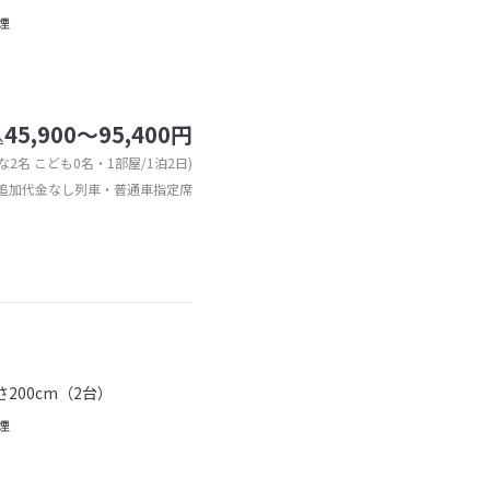
煙
45,900～95,400円
込
な2名 こども0名・1部屋/1泊2日)
追加代金なし列車・普通車指定席
200cm（2台）
煙