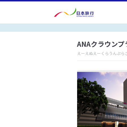
ANAクラウン
えーえぬえーくらうんぷら