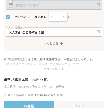
日程
日付指定なし
宿泊期間
泊
人数・部屋数
もっと見る
※ 下記旅行代金は往復JR（基準JR乗車区間）＋宿泊代金となります。
消費税増税に伴い代金が一部変更となる場合がございます。
※ 表示されている旅行代金・プラン内容は一定時間ごとに更新されます。最
つづきを見る
終確認画面でご確認ください。
基準JR乗車区間
東京～別府
空室状況：2026年08月05日（水）19：30現在
※ 大人１名あたり料金は参考料金となります。
お部屋
プラン