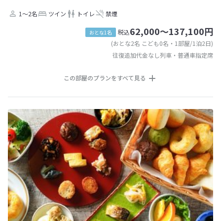
1～2名
ツイン
トイレ
禁煙
62,000～137,100円
税込
おとな1名
(おとな2名 こども0名・1部屋/1泊2日)
往復追加代金なし列車・普通車指定席
この部屋のプランをすべて見る