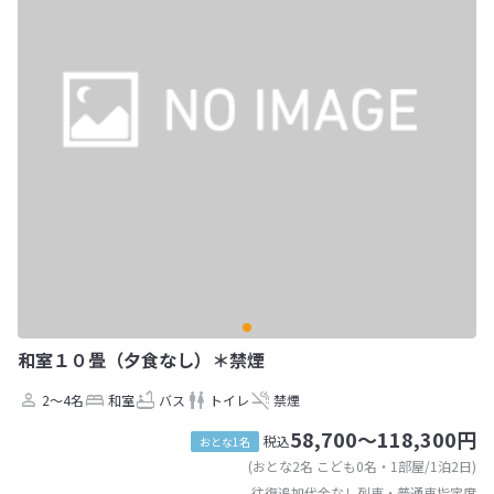
和室１０畳（夕食なし）＊禁煙
2～4名
和室
バス
トイレ
禁煙
58,700～118,300円
税込
おとな1名
(おとな2名 こども0名・1部屋/1泊2日)
往復追加代金なし列車・普通車指定席