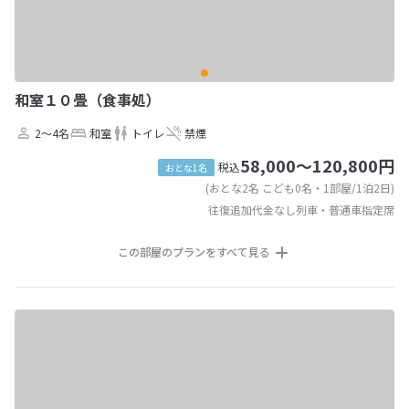
和室１０畳（食事処）
2～4名
和室
トイレ
禁煙
58,000～120,800円
税込
おとな1名
(おとな2名 こども0名・1部屋/1泊2日)
往復追加代金なし列車・普通車指定席
この部屋のプランをすべて見る