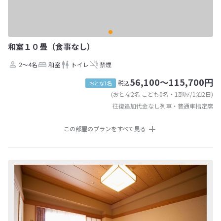
和室１０畳（食事なし）
2～4名
和室
トイレ
禁煙
56,100～115,700円
税込
おとな1名
(おとな2名 こども0名・1部屋/1泊2日)
往復追加代金なし列車・普通車指定席
この部屋のプランをすべて見る