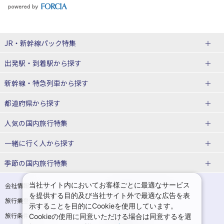
JR・新幹線パック
特集
出発駅・到着駅
から探す
JR・新幹線＋ホテルパック
日帰り JR・新幹線 パック
新幹線・特急列車
から探す
出張パック
秋田⇔東京 新幹線パック
山形⇔東京 新幹線パック
都道府県から探す
仙台→東京 新幹線パック
新潟→東京 新幹線パック
北海道新幹線 旅行
東北新幹線 旅行
人気の国内旅行特集
富山⇔東京 新幹線パック
東京→青森 新幹線パック
山形新幹線 旅行
秋田新幹線 旅行
一緒に行く人
から探す
東京→仙台 新幹線パック
東京 新幹線パック
東海道新幹線 旅行
北陸新幹線 旅行
北海道旅行・ツアー
東京ディズニーリゾート®への旅
ユニバーサル・スタジオ・ジャパ
ンへの旅
季節の国内旅行特集
東京→金沢 新幹線パック
東京→新潟 新幹線パック
上越新幹線 旅行
山陽新幹線 旅行
東北
一人旅 国内版
家族・子連れ旅行 国内版
温泉旅行
日帰り旅行
東京⇔軽井沢 新幹線パック
東京→長野 新幹線パック
九州新幹線 旅行
西九州新幹線 旅行
青森旅行・ツアー
岩手旅行・ツアー
カップル・夫婦旅行 国内版
女子旅 国内版
桜・お花見特集
ゴールデンウィーク（GW）の国内
当社サイト内においてお客様ごとに最適なサービス
会社情報
プライバシーポリシー
旅行
を提供する目的及び当社サイト外で最適な広告を表
旅行業登録票・約款
規約集
東京→名古屋 新幹線パック
東京→京都 新幹線パック
特急サンダーバード 旅行
宮城旅行・ツアー
秋田旅行・ツアー
卒業旅行・学生旅行 国内版
示することを目的にCookieを使用しています。
夏休み・お盆の国内旅行
7月の国内旅行
旅行条件書
商標について
Cookieの使用に同意いただける場合は同意するを選
東京→大阪（新大阪） 新幹線パッ
東京→神戸（新神戸） 新幹線パッ
山形旅行・ツアー
福島旅行・ツアー