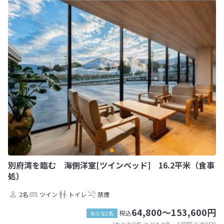
別府湾を臨む 海側洋室[ツインベッド] 16.2平米（食事
処）
2名
ツイン
トイレ
禁煙
64,800～153,600円
税込
おとな1名