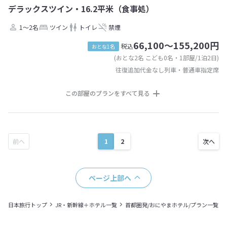
デラックスツイン・16.2平米（食事処）
1～2名
ツイン
トイレ
禁煙
66,100～155,200円
税込
おとな1名
(おとな2名 こども0名・1部屋/1泊2日)
往復追加代金なし列車・普通車指定席
この部屋のプランをすべて見る
1
2
ページ上部へ
日本旅行トップ
JR・新幹線＋ホテル一覧
首都圏発/おにやまホテル/プラン一覧