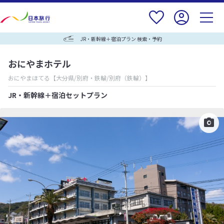
JR・新幹線＋宿泊プラン 検索・予約
おにやまホテル
おにやまほてる
【大分県/別府・鉄輪/別府（鉄輪）】
JR・新幹線＋宿泊セットプラン