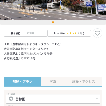
4.5
収集中
日本旅行
TrustYou
ＪＲ日豊本線別府駅より車・タクシーで15分
大分自動車道別府インターより5分
大分空港より空港リムジンバスで70分
別府観光港より車で10分
部屋・プラン
写真
施設・アクセス
出発地