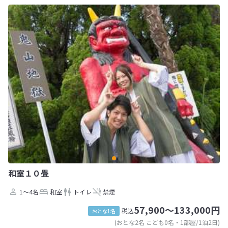
和室１０畳
1～4名
和室
トイレ
禁煙
57,900～133,000円
税込
おとな1名
(おとな2名 こども0名・1部屋/1泊2日)