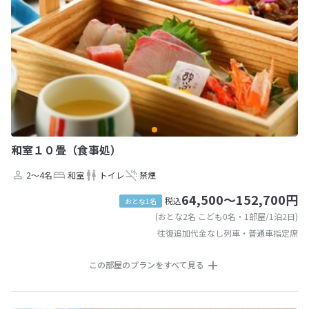
和室１０畳（食事処）
2～4名
和室
トイレ
禁煙
64,500～152,700円
税込
おとな1名
(おとな2名 こども0名・1部屋/1泊2日)
往復追加代金なし列車・普通車指定席
この部屋のプランをすべて見る