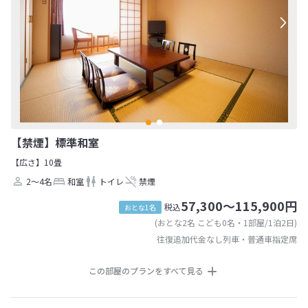
【禁煙】標準和室
【広さ】10畳
2～4名
和室
トイレ
禁煙
57,300～115,900円
税込
おとな1名
(おとな2名 こども0名・1部屋/1泊2日)
往復追加代金なし列車・普通車指定席
この部屋のプランをすべて見る