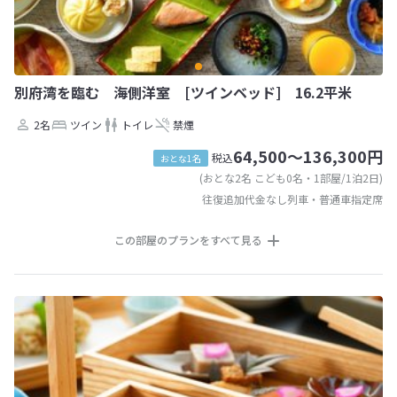
別府湾を臨む 海側洋室 [ツインベッド] 16.2平米
2名
ツイン
トイレ
禁煙
64,500～136,300円
税込
おとな1名
(おとな2名 こども0名・1部屋/1泊2日)
往復追加代金なし列車・普通車指定席
この部屋のプランをすべて見る