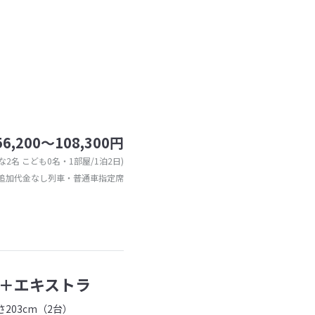
56,200～108,300円
な2名 こども0名・1部屋/1泊2日)
追加代金なし列車・普通車指定席
＋エキストラ
203cm（2台）