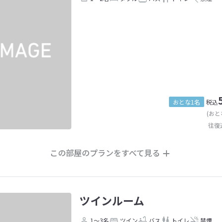
おとな1名
税込
(おと
往復
この部屋のプランをすべて見る
ツインルーム
1～3名
ツイン
バス
トイレ
禁煙