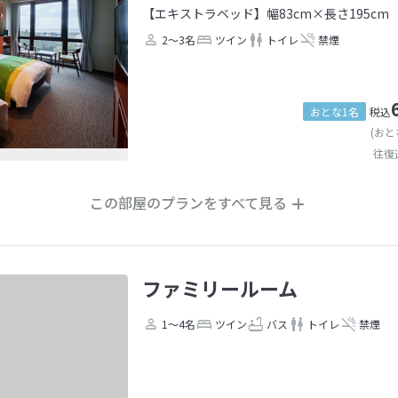
【エキストラベッド】幅83cm×長さ195cm
2～3名
ツイン
トイレ
禁煙
おとな1名
税込
(おと
往復
この部屋のプランをすべて見る
ファミリールーム
1～4名
ツイン
バス
トイレ
禁煙