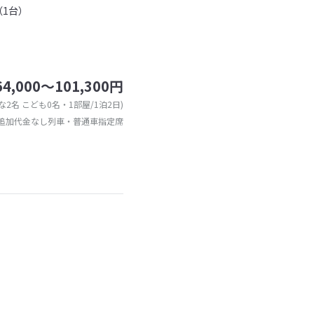
（1台）
64,000～101,300円
な2名 こども0名・1部屋/1泊2日)
追加代金なし列車・普通車指定席