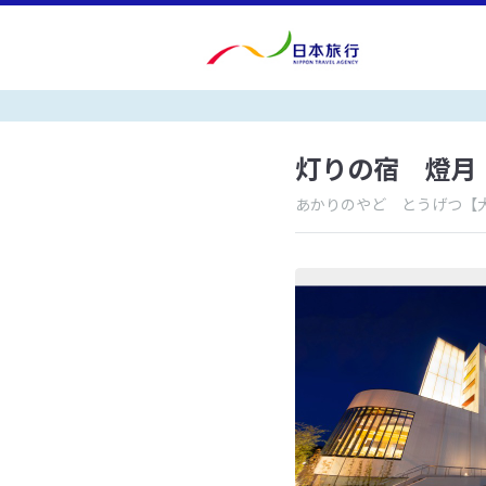
灯りの宿 燈月
あかりのやど とうげつ
【