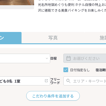
光名所地獄めぐりも便利 ホテル自慢の特上お
沢に堪能できる美食バイキングをお楽しみく
ン
写真
施
日程
日付指定なし
宿泊期
フリー
ワード
こだわり条件を追加する