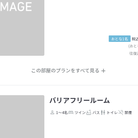
おとな1名
税
(おと
往復
この部屋のプランをすべて見る
バリアフリールーム
1～4名
ツイン
バス
トイレ
禁煙