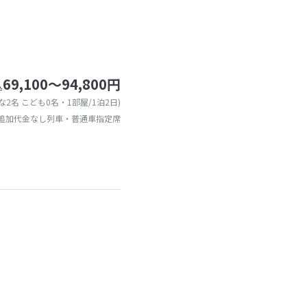
69,100～94,800円
込
な2名 こども0名・1部屋/1泊2日)
追加代金なし列車・普通車指定席