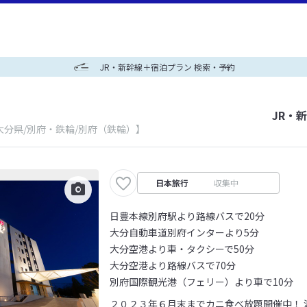
JR・新幹線＋宿泊プラン 検索・予約
JR・
大分県/別府・鉄輪/別府（鉄輪）】
日本旅行
収集中
日豊本線別府駅より路線バスで20分
大分自動車道別府インターより5分
大分空港より車・タクシーで50分
大分空港より路線バスで70分
別府国際観光港（フェリー）より車で10分
２０２３年６月末までカニ食べ放題開催中！ 