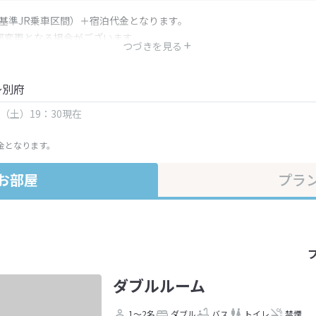
（基準JR乗車区間）＋宿泊代金となります。
部変更となる場合がございます。
つづきを見る
金・プラン内容は一定時間ごとに更新されます。最終確認画面でご確認く
～別府
日（土）19：30現在
金となります。
お部屋
プラ
ダブルルーム
1～2名
ダブル
バス
トイレ
禁煙