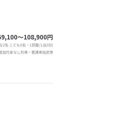
69,100～108,900円
な2名 こども0名・1部屋/1泊2日)
追加代金なし列車・普通車指定席