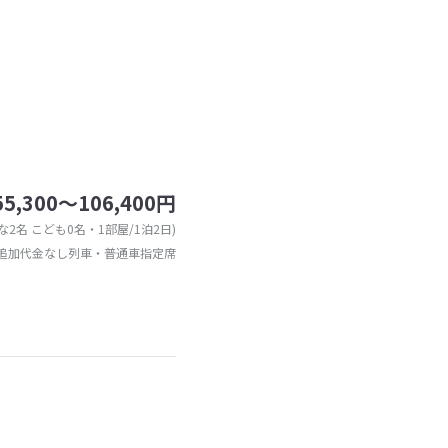
55,300～106,400円
な2名 こども0名・1部屋/1泊2日)
追加代金なし列車・普通車指定席