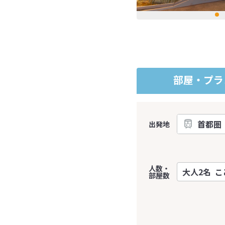
部屋・プラ
出発地
人数・
部屋数