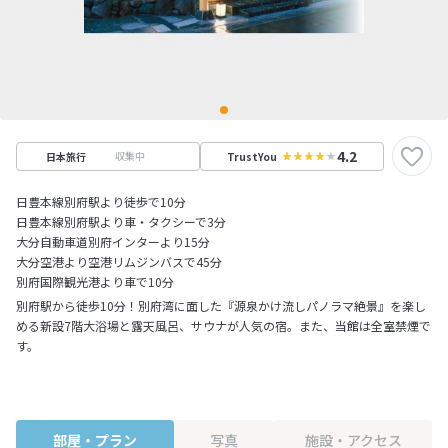
4.2
収集中
日本旅行
TrustYou
日豊本線別府駅より徒歩で10分
日豊本線別府駅より車・タクシーで3分
大分自動車道別府インターより15分
大分空港より空港リムジンバスで45分
別府国際観光港より車で10分
別府駅から徒歩10分！別府湾に面した『源泉かけ流しパノラマ絶景』を楽し
める新設7階大浴場と露天風呂、サウナが人気の宿。また、当館は全室禁煙で
す。
部屋・プラン
写真
施設・アクセス