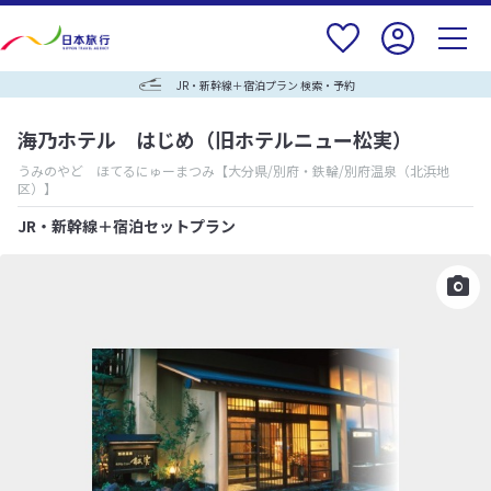
JR・新幹線＋宿泊プラン 検索・予約
海乃ホテル はじめ（旧ホテルニュー松実）
うみのやど ほてるにゅーまつみ
【大分県/別府・鉄輪/別府温泉（北浜地
区）】
JR・新幹線＋宿泊セットプラン