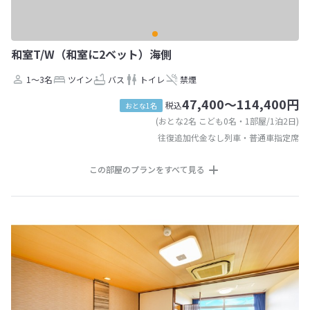
和室T/W（和室に2ベット）海側
1～3名
ツイン
バス
トイレ
禁煙
47,400～114,400円
税込
おとな1名
(おとな2名 こども0名・1部屋/1泊2日)
往復追加代金なし列車・普通車指定席
この部屋のプランをすべて見る