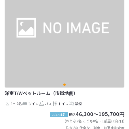
洋室T/Wベットルーム（市街地側）
1～2名
ツイン
バス
トイレ
禁煙
46,300～195,700円
税込
おとな1名
(おとな2名 こども0名・1部屋/1泊2日)
往復追加代金なし列車・普通車指定席