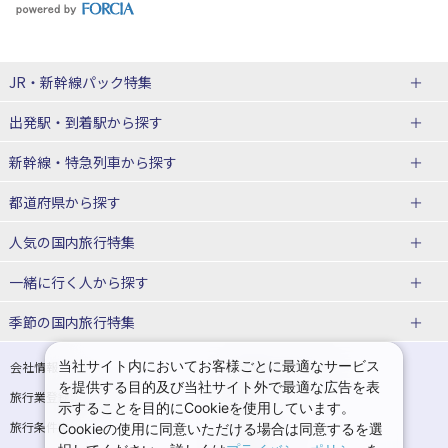
JR・新幹線パック
特集
出発駅・到着駅
から探す
JR・新幹線＋ホテルパック
日帰り JR・新幹線 パック
新幹線・特急列車
から探す
出張パック
秋田⇔東京 新幹線パック
山形⇔東京 新幹線パック
都道府県から探す
仙台→東京 新幹線パック
新潟→東京 新幹線パック
北海道新幹線 旅行
東北新幹線 旅行
人気の国内旅行特集
富山⇔東京 新幹線パック
東京→青森 新幹線パック
山形新幹線 旅行
秋田新幹線 旅行
一緒に行く人
から探す
東京→仙台 新幹線パック
東京 新幹線パック
東海道新幹線 旅行
北陸新幹線 旅行
北海道旅行・ツアー
東京ディズニーリゾート®への旅
ユニバーサル・スタジオ・ジャパ
ンへの旅
季節の国内旅行特集
東京→金沢 新幹線パック
東京→新潟 新幹線パック
上越新幹線 旅行
山陽新幹線 旅行
東北
一人旅 国内版
家族・子連れ旅行 国内版
温泉旅行
日帰り旅行
東京⇔軽井沢 新幹線パック
東京→長野 新幹線パック
九州新幹線 旅行
西九州新幹線 旅行
青森旅行・ツアー
岩手旅行・ツアー
カップル・夫婦旅行 国内版
女子旅 国内版
桜・お花見特集
ゴールデンウィーク（GW）の国内
当社サイト内においてお客様ごとに最適なサービス
会社情報
プライバシーポリシー
旅行
を提供する目的及び当社サイト外で最適な広告を表
旅行業登録票・約款
規約集
東京→名古屋 新幹線パック
東京→京都 新幹線パック
特急サンダーバード 旅行
宮城旅行・ツアー
秋田旅行・ツアー
卒業旅行・学生旅行 国内版
示することを目的にCookieを使用しています。
夏休み・お盆の国内旅行
7月の国内旅行
旅行条件書
商標について
Cookieの使用に同意いただける場合は同意するを選
東京→大阪（新大阪） 新幹線パッ
東京→神戸（新神戸） 新幹線パッ
山形旅行・ツアー
福島旅行・ツアー