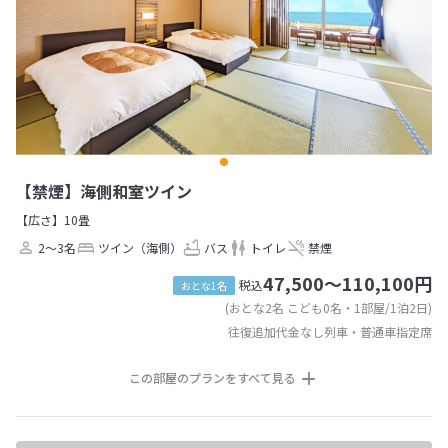
【禁煙】海側和室ツイン
【広さ】10畳
2～3名
ツイン（海側）
バス
トイレ
禁煙
47,500～110,100円
税込
おとな1名
(おとな2名 こども0名・1部屋/1泊2日)
往復追加代金なし列車・普通車指定席
この部屋のプランをすべて見る