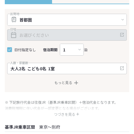
出発地
日程
日付指定なし
宿泊期間
泊
人数・部屋数
もっと見る
※ 下記旅行代金は往復JR（基準JR乗車区間）＋宿泊代金となります。
消費税増税に伴い代金が一部変更となる場合がございます。
※ 表示されている旅行代金・プラン内容は一定時間ごとに更新されます。最
つづきを見る
終確認画面でご確認ください。
基準JR乗車区間
東京～別府