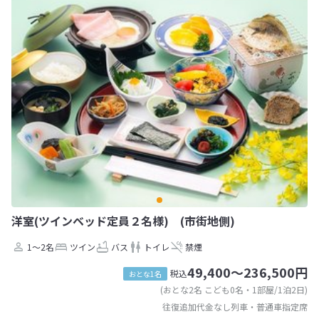
洋室(ツインベッド定員２名様) (市街地側)
1～2名
ツイン
バス
トイレ
禁煙
49,400～236,500円
税込
おとな1名
(おとな2名 こども0名・1部屋/1泊2日)
往復追加代金なし列車・普通車指定席