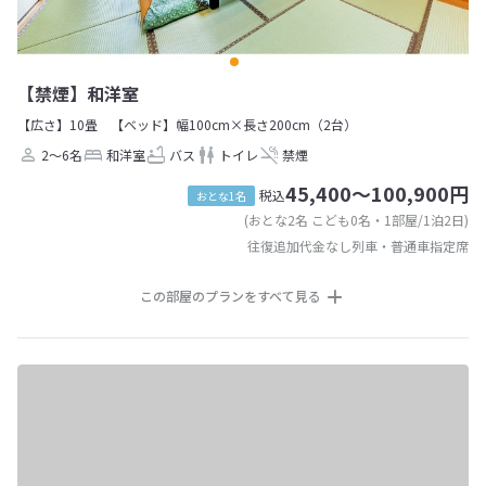
【禁煙】和洋室
【広さ】10畳
【ベッド】幅100cm×長さ200cm（2台）
2～6名
和洋室
バス
トイレ
禁煙
45,400～100,900円
税込
おとな1名
(おとな2名 こども0名・1部屋/1泊2日)
往復追加代金なし列車・普通車指定席
この部屋のプランをすべて見る