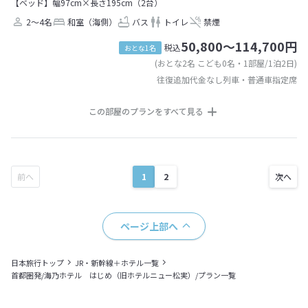
【ベッド】幅97cm×長さ195cm（2台）
2～4名
和室（海側）
バス
トイレ
禁煙
50,800～114,700円
税込
おとな1名
(おとな2名 こども0名・1部屋/1泊2日)
往復追加代金なし列車・普通車指定席
この部屋のプランをすべて見る
1
2
ページ上部へ
日本旅行トップ
JR・新幹線＋ホテル一覧
首都圏発/海乃ホテル はじめ（旧ホテルニュー松実）/プラン一覧