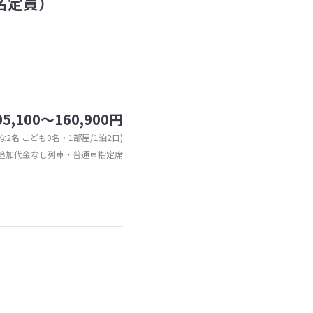
名定員）
05,100～160,900円
な2名 こども0名・1部屋/1泊2日)
追加代金なし列車・普通車指定席