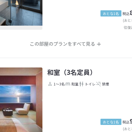
おとな1名
税込
(おと
往復
この部屋のプランをすべて見る
和室（3名定員）
1～3名
和室
トイレ
禁煙
おとな1名
税込
(おと