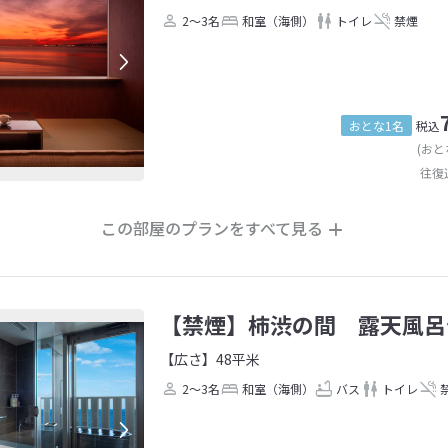
2～3名
和室（海側）
トイレ
禁煙
おとな1名
税込
(おと
往復
この部屋のプランをすべて見る
【禁煙】柿渋の間 露天風呂
【広さ】48平米
2～3名
和室（海側）
バス
トイレ