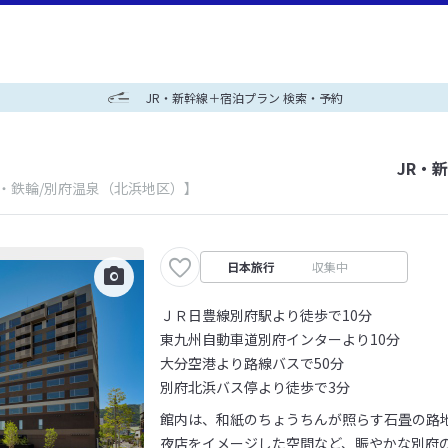
JR・新幹線＋宿泊プラン 検索・予約
JR・
府・鉄輪/別府温泉（北浜地区）】
日本旅行
収集中
ＪＲ日豊線別府駅より徒歩で10分
東九州自動車道別府インターより10分
大分空港より路線バスで50分
別府北浜バス停より徒歩で3分
館内は、和紙のちょうちんが照らす石畳の路
夜店をイメージした空間など、賑やかな別府