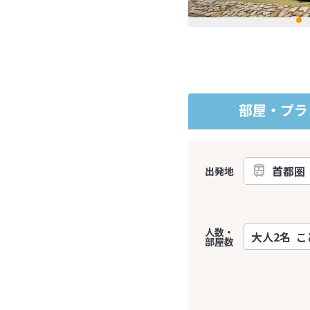
部屋・プラ
出発地
人数・
部屋数