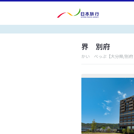
界 別府
かい べっぷ
【大分県/別