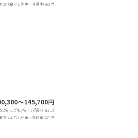
追加代金なし列車・普通車指定席
90,300～145,700円
な2名 こども0名・1部屋/1泊2日)
追加代金なし列車・普通車指定席