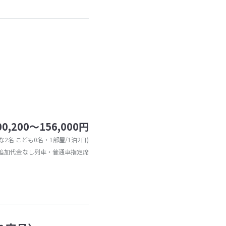
）
00,200～156,000円
な2名 こども0名・1部屋/1泊2日)
追加代金なし列車・普通車指定席