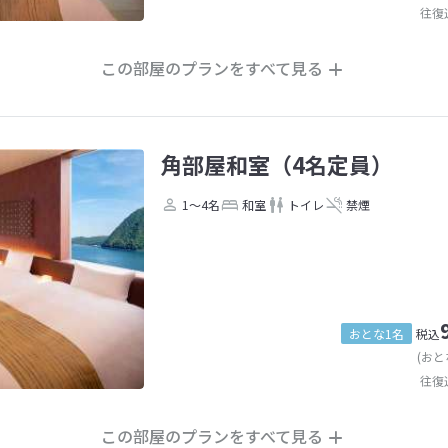
往復
この部屋のプランをすべて見る
角部屋和室（4名定員）
1～4名
和室
トイレ
禁煙
おとな1名
税込
(おと
往復
この部屋のプランをすべて見る