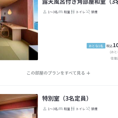
露天風呂付き角部屋和室（3
1～3名
和室
トイレ
禁煙
1
おとな1名
税込
(おと
往復
この部屋のプランをすべて見る
特別室（3名定員）
1～3名
和室
トイレ
禁煙