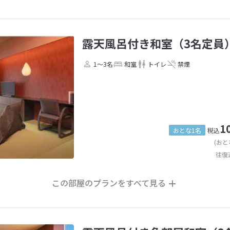
露天風呂付き和室（3名定員
1～3名
和室
トイレ
禁煙
1
おとな1名
税込
(おと
往復
この部屋のプランをすべて見る