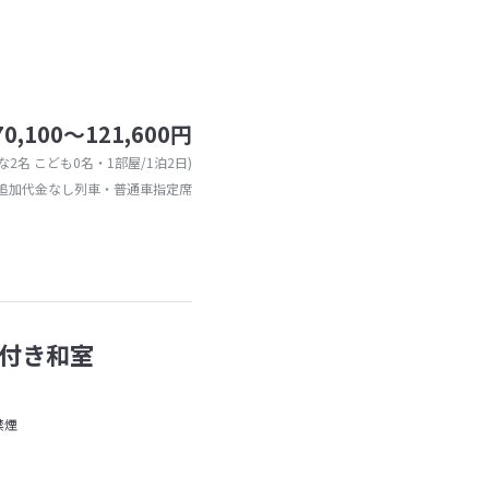
70,100～121,600円
な2名 こども0名・1部屋/1泊2日)
追加代金なし列車・普通車指定席
付き和室
禁煙