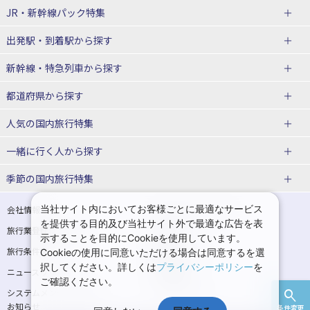
JR・新幹線パック
特集
出発駅・到着駅
から探す
JR・新幹線＋ホテルパック
日帰り JR・新幹線 パック
新幹線・特急列車
から探す
出張パック
秋田⇔東京 新幹線パック
山形⇔東京 新幹線パック
都道府県から探す
仙台→東京 新幹線パック
新潟→東京 新幹線パック
北海道新幹線 旅行
東北新幹線 旅行
人気の国内旅行特集
富山⇔東京 新幹線パック
東京→青森 新幹線パック
山形新幹線 旅行
秋田新幹線 旅行
一緒に行く人
から探す
東京→仙台 新幹線パック
東京 新幹線パック
東海道新幹線 旅行
北陸新幹線 旅行
北海道旅行・ツアー
東京ディズニーリゾート®への旅
ユニバーサル・スタジオ・ジャパ
ンへの旅
季節の国内旅行特集
東京→金沢 新幹線パック
東京→新潟 新幹線パック
上越新幹線 旅行
山陽新幹線 旅行
東北
一人旅 国内版
家族・子連れ旅行 国内版
温泉旅行
日帰り旅行
東京⇔軽井沢 新幹線パック
東京→長野 新幹線パック
九州新幹線 旅行
西九州新幹線 旅行
青森旅行・ツアー
岩手旅行・ツアー
カップル・夫婦旅行 国内版
女子旅 国内版
桜・お花見特集
ゴールデンウィーク（GW）の国内
当社サイト内においてお客様ごとに最適なサービス
会社情報
プライバシーポリシー
旅行
を提供する目的及び当社サイト外で最適な広告を表
旅行業登録票・約款
規約集
東京→名古屋 新幹線パック
東京→京都 新幹線パック
特急サンダーバード 旅行
宮城旅行・ツアー
秋田旅行・ツアー
卒業旅行・学生旅行 国内版
示することを目的にCookieを使用しています。
夏休み・お盆の国内旅行
7月の国内旅行
旅行条件書
商標について
Cookieの使用に同意いただける場合は同意するを選
東京→大阪（新大阪） 新幹線パッ
東京→神戸（新神戸） 新幹線パッ
山形旅行・ツアー
福島旅行・ツアー
択してください。詳しくは
プライバシーポリシー
を
ニュースリリース
採用情報
ク
ク
8月の国内旅行
9月の国内旅行
ご確認ください。
関東
システムメンテナンスの
サイトマップ
東京→岡山 新幹線パック
東京→広島 新幹線パック
10月の国内旅行
11月の国内旅行
お知らせ
条件変更