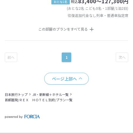
83,400～127,300円
税込
おとな1名
(おとな2名 こども0名・1部屋/1泊2日)
往復追加代金なし列車・普通車指定席
この部屋のプランをすべて見る
1
ページ上部へ
日本旅行トップ
JR・新幹線＋ホテル一覧
首都圏発/ＲＥＸ ＨＯＴＥＬ別府/プラン一覧