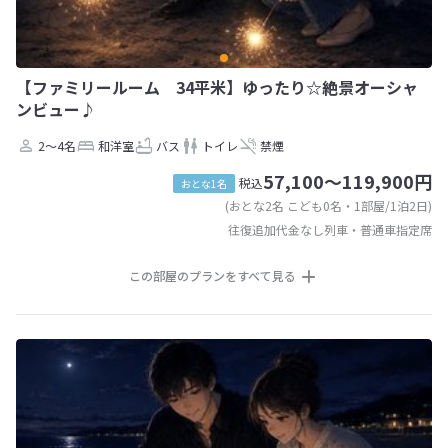
【ファミリールーム 34平米】ゆったり☆絶景オーシャ
ンビュー♪
2～4名
和洋室
バス
トイレ
禁煙
57,100～119,900円
税込
おとな1名
(おとな2名 こども0名・1部屋/1泊2日)
往復追加代金なし列車・普通車指定席
この部屋のプランをすべて見る