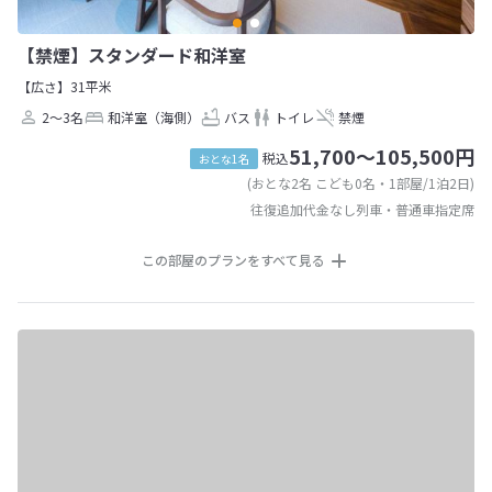
【禁煙】スタンダード和洋室
【広さ】31平米
2～3名
和洋室（海側）
バス
トイレ
禁煙
51,700～105,500円
税込
おとな1名
(おとな2名 こども0名・1部屋/1泊2日)
往復追加代金なし列車・普通車指定席
この部屋のプランをすべて見る