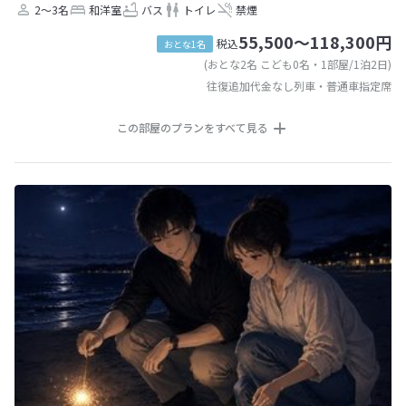
2～3名
和洋室
バス
トイレ
禁煙
55,500～118,300円
税込
おとな1名
(おとな2名 こども0名・1部屋/1泊2日)
往復追加代金なし列車・普通車指定席
この部屋のプランをすべて見る