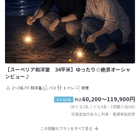
【スーペリア和洋室 34平米】ゆったり☆絶景オーシャ
ンビュー♪
2～3名
和洋室
バス
トイレ
禁煙
60,200～119,900円
税込
おとな1名
(おとな2名 こども0名・1部屋/1泊2日)
往復追加代金なし列車・普通車指定席
この部屋のプランをすべて見る