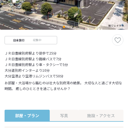
収集中
日本旅行
ＪＲ日豊線別府駅より徒歩で25分
ＪＲ日豊線別府駅より路線バスで7分
ＪＲ日豊線別府駅より車・タクシーで5分
大分道別府インターより10分
大分空港より空港リムジンバスで50分
お部屋・大浴場から臨むのは壮大な別府湾の絶景。 大切な人と過ごす大切な
時間。 癒しのひとときを過ごしませんか？
部屋・プラン
写真
施設・アクセス