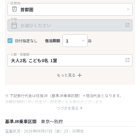
出発地
日程
日付指定なし
宿泊期間
泊
人数・部屋数
もっと見る
※ 下記旅行代金は往復JR（基準JR乗車区間）＋宿泊代金となります。
消費税増税に伴い代金が一部変更となる場合がございます。
※ 表示されている旅行代金・プラン内容は一定時間ごとに更新されます。最
つづきを見る
終確認画面でご確認ください。
基準JR乗車区間
東京～別府
空室状況：2026年08月07日（金）23：30現在