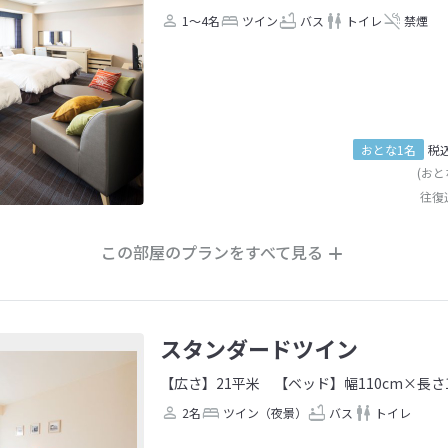
1～4名
ツイン
バス
トイレ
禁煙
おとな1名
税
(おと
往復
この部屋のプランをすべて見る
スタンダードツイン
【広さ】21平米
【ベッド】幅110cm×長さ1
2名
ツイン（夜景）
バス
トイレ