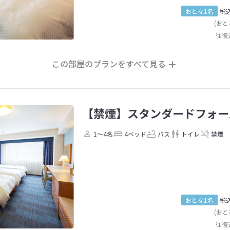
おとな1名
税
(おと
往復
この部屋のプランをすべて見る
【禁煙】スタンダードフォー
1～4名
4ベッド
バス
トイレ
禁煙
おとな1名
税
(おと
往復