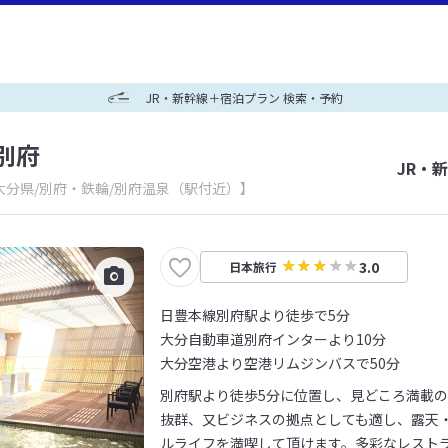
JR・新幹線＋宿泊プラン 検索・予約
別府
JR・
大分県/別府・鉄輪/別府温泉（駅付近）】
3.0
日本旅行
日豊本線別府駅より徒歩で5分
大分自動車道別府インターより10分
大分空港より空港リムジンバスで50分
別府駅より徒歩5分に位置し、見どころ満載
抜群、又ビジネスの拠点としても適し、露天
ルライフを満喫して頂けます。多彩なレスト