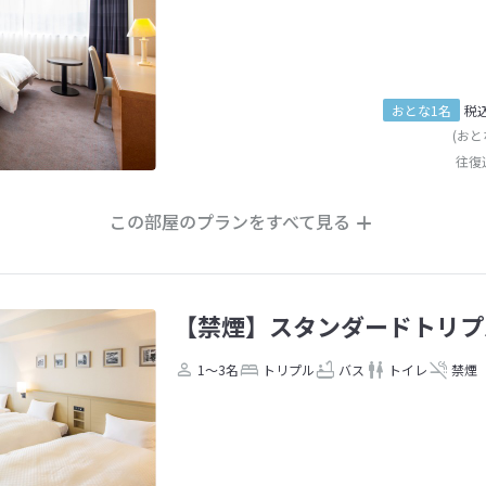
おとな1名
税
(おと
往復
この部屋のプランをすべて見る
【禁煙】スタンダードトリプ
1～3名
トリプル
バス
トイレ
禁煙