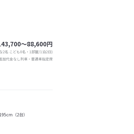
43,700～88,600円
込
な2名 こども0名・1部屋/1泊2日)
追加代金なし列車・普通車指定席
95cm（2台）