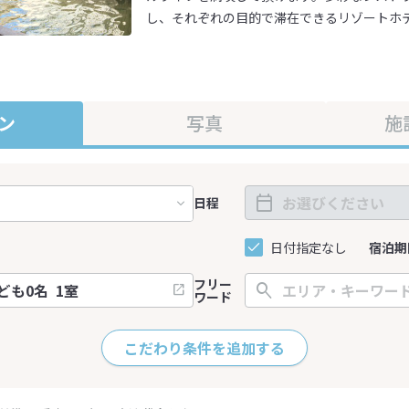
し、それぞれの目的で滞在できるリゾートホ
ン
写真
施
日程
日付指定なし
宿泊期
フリー
ワード
こだわり条件を追加する