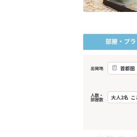
部屋・プラ
出発地
人数・
部屋数