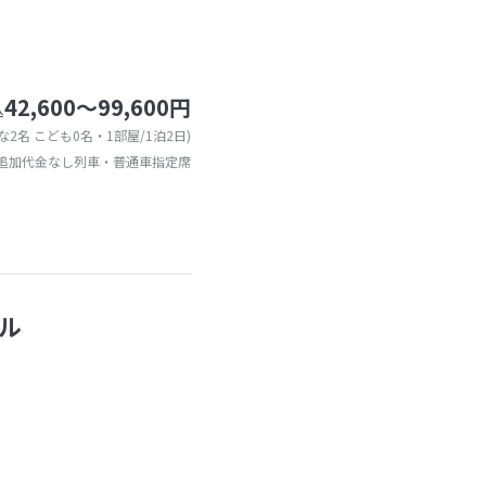
42,600～99,600円
込
な2名 こども0名・1部屋/1泊2日)
追加代金なし列車・普通車指定席
ル