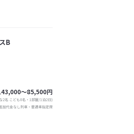
スB
43,000～85,500円
込
な2名 こども0名・1部屋/1泊2日)
追加代金なし列車・普通車指定席