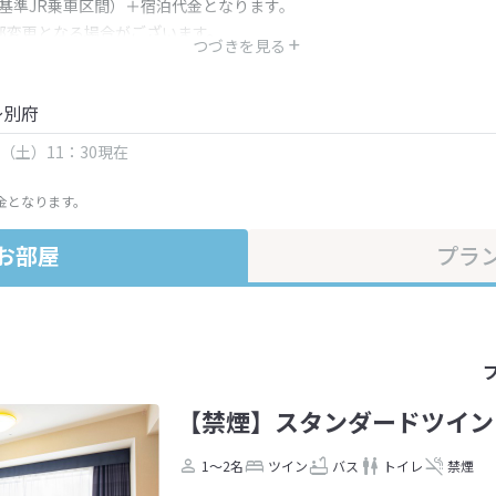
（基準JR乗車区間）＋宿泊代金となります。
部変更となる場合がございます。
つづきを見る
金・プラン内容は一定時間ごとに更新されます。最終確認画面でご確認く
～別府
日（土）11：30現在
金となります。
お部屋
プラ
【禁煙】スタンダードツイン
1～2名
ツイン
バス
トイレ
禁煙