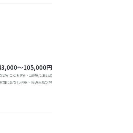
43,000～105,000円
な2名 こども0名・1部屋/1泊2日)
追加代金なし列車・普通車指定席