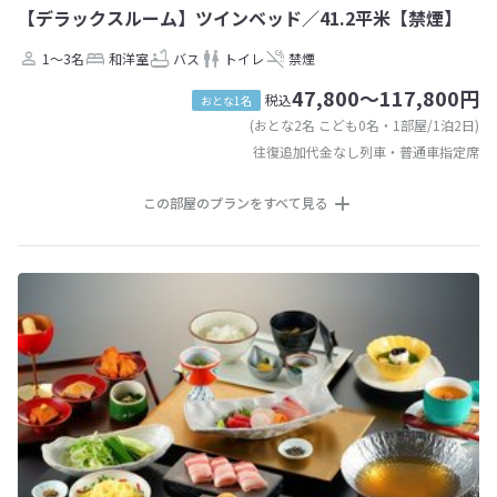
【デラックスルーム】ツインベッド／41.2平米【禁煙】
1～3名
和洋室
バス
トイレ
禁煙
47,800～117,800円
税込
おとな1名
(おとな2名 こども0名・1部屋/1泊2日)
往復追加代金なし列車・普通車指定席
この部屋のプランをすべて見る