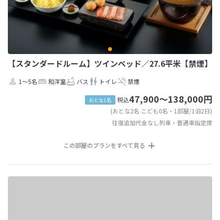
【スタンダードルーム】ツインベッド／27.6平米【禁煙】
1～5名
和洋室
バス
トイレ
禁煙
47,900～138,000円
税込
おとな1名
(おとな2名 こども0名・1部屋/1泊2日)
往復追加代金なし列車・普通車指定席
この部屋のプランをすべて見る