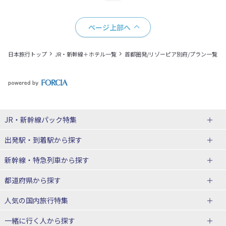
ページ上部へ
日本旅行トップ
JR・新幹線＋ホテル一覧
首都圏発/リゾーピア別府/プラン一覧
JR・新幹線パック
特集
出発駅・到着駅
から探す
JR・新幹線＋ホテルパック
日帰り JR・新幹線 パック
新幹線・特急列車
から探す
出張パック
秋田⇔東京 新幹線パック
山形⇔東京 新幹線パック
都道府県から探す
仙台→東京 新幹線パック
新潟→東京 新幹線パック
北海道新幹線 旅行
東北新幹線 旅行
人気の国内旅行特集
富山⇔東京 新幹線パック
東京→青森 新幹線パック
山形新幹線 旅行
秋田新幹線 旅行
一緒に行く人
から探す
東京→仙台 新幹線パック
東京 新幹線パック
東海道新幹線 旅行
北陸新幹線 旅行
北海道旅行・ツアー
東京ディズニーリゾート®への旅
ユニバーサル・スタジオ・ジャパ