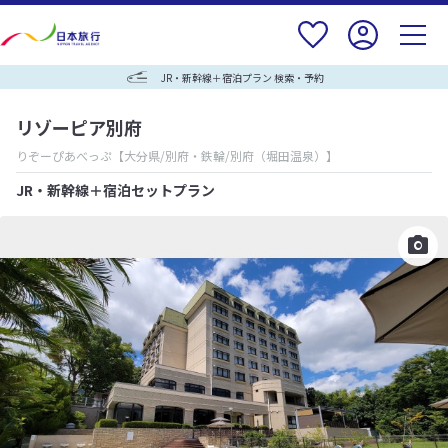
JR・新幹線＋宿泊プラン 検索・予約
リゾーピア別府
りぞーぴあべっぷ
【大分県/別府・鉄輪/別府（堀田温泉）】
JR・新幹線＋宿泊セットプラン