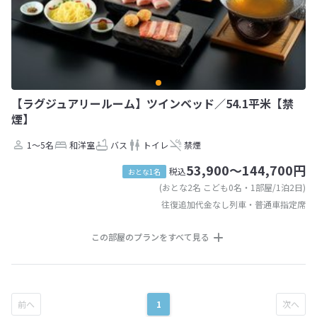
【ラグジュアリールーム】ツインベッド／54.1平米【禁
煙】
1～5名
和洋室
バス
トイレ
禁煙
53,900～144,700円
税込
おとな1名
(おとな2名 こども0名・1部屋/1泊2日)
往復追加代金なし列車・普通車指定席
この部屋のプランをすべて見る
1