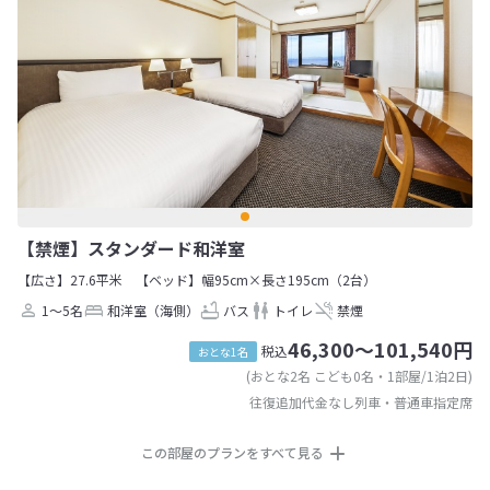
【禁煙】スタンダード和洋室
【広さ】27.6平米
【ベッド】幅95cm×長さ195cm（2台）
1～5名
和洋室（海側）
バス
トイレ
禁煙
46,300～101,540円
税込
おとな1名
(おとな2名 こども0名・1部屋/1泊2日)
往復追加代金なし列車・普通車指定席
この部屋のプランをすべて見る