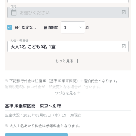
日程
日付指定なし
宿泊期間
泊
人数・部屋数
もっと見る
※ 下記旅行代金は往復JR（基準JR乗車区間）＋宿泊代金となります。
消費税増税に伴い代金が一部変更となる場合がございます。
※ 表示されている旅行代金・プラン内容は一定時間ごとに更新されます。最
つづきを見る
終確認画面でご確認ください。
基準JR乗車区間
東京～別府
空室状況：2026年08月05日（水）19：30現在
※ 大人１名あたり料金は参考料金となります。