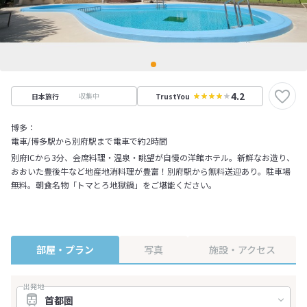
4.2
収集中
日本旅行
TrustYou
博多：
電車/博多駅から別府駅まで電車で約2時間
別府ICから3分、会席料理・温泉・眺望が自慢の洋館ホテル。新鮮なお造り、
おおいた豊後牛など地産地消料理が豊富！別府駅から無料送迎あり。駐車場
無料。朝食名物「トマとろ地獄鍋」をご堪能ください。
部屋・プラン
写真
施設・アクセス
出発地