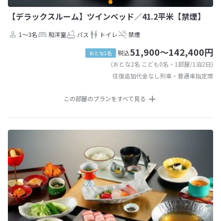
【デラックスルーム】ツインベッド／41.2平米【禁煙】
1～3名
和洋室
バス
トイレ
禁煙
51,900～142,400円
税込
おとな1名
(おとな2名 こども0名・1部屋/1泊2日)
往復追加代金なし列車・普通車指定席
この部屋のプランをすべて見る