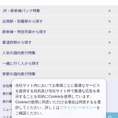
JR・新幹線パック
特集
出発駅・到着駅
から探す
JR・新幹線＋ホテルパック
日帰り JR・新幹線 パック
新幹線・特急列車
から探す
出張パック
秋田⇔東京 新幹線パック
山形⇔東京 新幹線パック
都道府県から探す
仙台→東京 新幹線パック
新潟→東京 新幹線パック
北海道新幹線 旅行
東北新幹線 旅行
人気の国内旅行特集
富山⇔東京 新幹線パック
東京→青森 新幹線パック
山形新幹線 旅行
秋田新幹線 旅行
一緒に行く人
から探す
東京→仙台 新幹線パック
東京 新幹線パック
東海道新幹線 旅行
北陸新幹線 旅行
北海道旅行・ツアー
東京ディズニーリゾート®への旅
ユニバーサル・スタジオ・ジャパ
ンへの旅
季節の国内旅行特集
東京→金沢 新幹線パック
東京→新潟 新幹線パック
上越新幹線 旅行
山陽新幹線 旅行
東北
一人旅 国内版
家族・子連れ旅行 国内版
温泉旅行
日帰り旅行
東京⇔軽井沢 新幹線パック
東京→長野 新幹線パック
九州新幹線 旅行
西九州新幹線 旅行
青森旅行・ツアー
岩手旅行・ツアー
カップル・夫婦旅行 国内版
女子旅 国内版
桜・お花見特集
ゴールデンウィーク（GW）の国内
当社サイト内においてお客様ごとに最適なサービス
会社情報
プライバシーポリシー
旅行
を提供する目的及び当社サイト外で最適な広告を表
旅行業登録票・約款
規約集
東京→名古屋 新幹線パック
東京→京都 新幹線パック
特急サンダーバード 旅行
宮城旅行・ツアー
秋田旅行・ツアー
卒業旅行・学生旅行 国内版
示することを目的にCookieを使用しています。
夏休み・お盆の国内旅行
7月の国内旅行
旅行条件書
商標について
Cookieの使用に同意いただける場合は同意するを選
東京→大阪（新大阪） 新幹線パッ
東京→神戸（新神戸） 新幹線パッ
山形旅行・ツアー
福島旅行・ツアー
択してください。詳しくは
プライバシーポリシー
を
ニュースリリース
採用情報
ク
ク
8月の国内旅行
9月の国内旅行
ご確認ください。
関東
システムメンテナンスの
サイトマップ