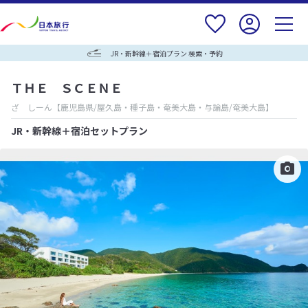
JR・新幹線＋宿泊プラン 検索・予約
ＴＨＥ ＳＣＥＮＥ
ざ しーん
【鹿児島県/屋久島・種子島・奄美大島・与論島/奄美大島】
JR・新幹線＋宿泊セットプラン