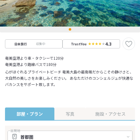
4.3
収集中
日本旅行
TrustYou
奄美空港より車・タクシーで120分
奄美空港より路線バスで180分
心がほぐれるプライベートビーチ 奄美大島の最南端だからこその静けさと、
大自然の美しさをお楽しみください。 あなただけのコンシェルジュが快適な
バカンスをサポート致します。
部屋・プラン
写真
施設・アクセス
出発地