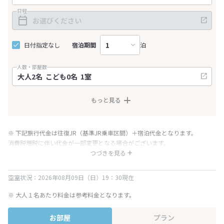
日程
日付指定なし
宿泊期間
泊
人数・部屋数
もっと見る
※ 下記旅行代金は往復JR（基準JR乗車区間）＋宿泊代金となります。
消費税増税に伴い代金が一部変更となる場合がございます。
※ 表示されている旅行代金・プラン内容は一定時間ごとに更新されます。最
つづきを見る
終確認画面でご確認ください。
空室状況：2026年08月09日（日）19：30現在
※ 大人１名あたり料金は参考料金となります。
お部屋
プラン