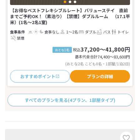
【お得なベストフレキシブルレート】バリューステイ 直前
までご予約OK！（素泊り）【禁煙】ダブルルーム （17.1平
米）(1名～2名1室)
食事なし
1～2名
ダブル
バス
トイレ
禁煙
37,200～41,800円
税込
おとな1名
基本代金合計
74,400〜83,600
円
(おとな2名 こども0名・1部屋/1泊2日)
おすすめポイント
プランの詳細
すべてのプランを見る
(4プラン、1部屋タイプ)