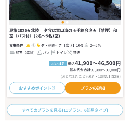
夏旅2026★北陸 夕食は富山湾の玉手箱会席★【禁煙】和
室（バス付）(2名～5名1室)
夕・朝食付き
【広さ】10畳
2～5名
和室（海側）
バス
トイレ
禁煙
41,900～46,500円
税込
おとな1名
基本代金合計
83,800〜93,000
円
(おとな2名 こども0名・1部屋/1泊2日)
おすすめポイント
プランの詳細
すべてのプランを見る
(11プラン、6部屋タイプ)