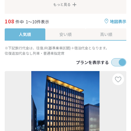
もっと見る
108
地図表示
件中
1～10件表示
人気順
安い順
高い順
※下記旅行代金は、往復JR(基準乗車区間)＋宿泊代金となります。
往復追加代金なし列車・普通車指定席
プランを表示する