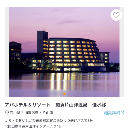
アパホテル＆リゾート 加賀片山津温泉 佳水郷
施設詳細
石川県
加賀温泉
片山津
ＪＲ・ＩＲいしかわ鉄道線加賀温泉駅より送迎バスで8分
北陸自動車道片山津インターより4分