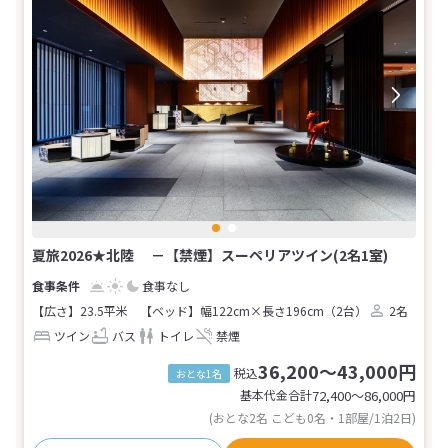
夏旅2026★北陸 －【禁煙】スーペリアツイン(2名1室)
食事なし
【広さ】23.5平米
【ベッド】幅122cm×長さ196cm（2台）
2名
ツイン
バス
トイレ
禁煙
36,200～43,000円
税込
おとな1名
基本代金合計
72,400〜86,000
円
(おとな2名 こども0名・1部屋/1泊2日)