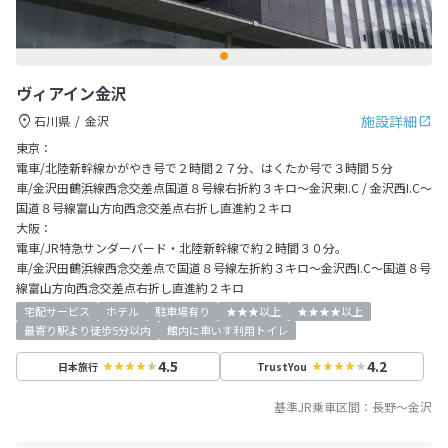
ヴィアイン金沢
施設詳細
石川県
金沢
東京：
電車/北陸新幹線かがやき号で２時間２７分、はくたか号で３時間５分
車/金沢田鶴浜線西念交差点国道８号線右折約３キロ～金沢東I.C / 金沢西I.C～
国道８号線富山方向西念交差点右折し直進約２キロ
大阪：
電車/JR特急サンダーバード・北陸新幹線で約２時間３０分。
車/金沢田鶴浜線西念交差点で国道８号線左折約３キロ～金沢西I.C～国道８号
線富山方向西念交差点右折し直進約２キロ
宅配サービス
ホテル
駐車場有り
★★★以上
★★★★以上
最寄り駅より徒歩5分以内
館内に車いす利用トイレ
4.5
4.2
日本旅行
TrustYou
基準JR乗車区間：
長野
～
金沢