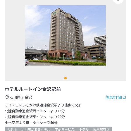
ホテルルートイン金沢駅前
施設詳細
石川県
金沢
ＪＲ・ＩＲいしかわ鉄道線金沢駅より徒歩で5分
北陸自動車道金沢西インターより15分
北陸自動車道金沢東インターより20分
小松空港より車・タクシーで40分
大浴場
大浴場があるホテル
宅配サービス
ホテル
駐車場有り