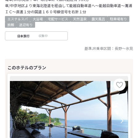
車/中京地区より東海北陸道を経由して能越自動車道へ～能越自動車道～灘浦
ＩＣ～直進１分の国道１６０号線信号を右折１分
エステ＆スパ
大浴場
宅配サービス
天然温泉
露天風呂
駐車場有り
旅館
送迎有り
収集中
日本旅行
基準JR乗車区間：
長野
～
氷見