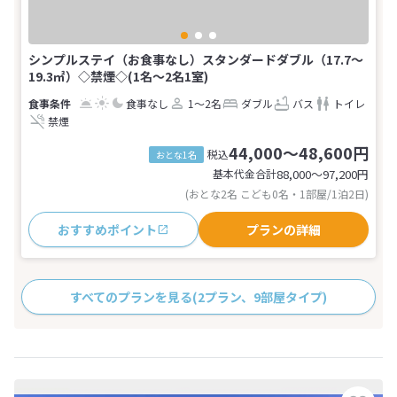
シンプルステイ（お食事なし）スタンダードダブル（17.7～
19.3㎡）◇禁煙◇(1名～2名1室)
食事なし
1～2名
ダブル
バス
トイレ
禁煙
44,000～48,600円
税込
おとな1名
基本代金合計
88,000〜97,200
円
(おとな2名 こども0名・1部屋/1泊2日)
おすすめポイント
プランの詳細
すべてのプランを見る
(2プラン、9部屋タイプ)