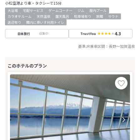
小松空港より車・タクシーで15分
大浴場
宅配サービス
ゲームコーナー
ジム
屋内プール
カラオケルーム
天然温泉
露天風呂
駐車場有り
旅館
サウナ
送迎有り
館内に車いす利用トイレ
4.3
収集中
日本旅行
TrustYou
基準JR乗車区間：
長野
～
加賀温泉