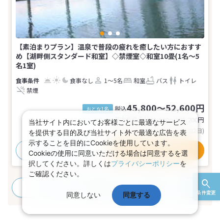
【素泊まりプラン】温泉で普段の疲れを癒したい方におすす
め【湖畔側スタンダード和室】◇禁煙室◇和室10畳(1名～5
名1室)
食事なし
1～5名
和室
バス
トイレ
禁煙
45,800～52,600円
税込
おとな1名
基本代金合計
91,600〜105,200
円
当社サイト内においてお客様ごとに最適なサービス
(おとな2名 こども0名・1部屋/1泊2日)
を提供する目的及び当社サイト外で最適な広告を表
示することを目的にCookieを使用しています。
おすすめポイント
プランの詳細
Cookieの使用に同意いただける場合は同意するを選
択してください。詳しくは
プライバシーポリシー
を
ご確認ください。
すべてのプランを見る
(6プラン、8部屋タイプ)
条件変更
同意しない
同意する