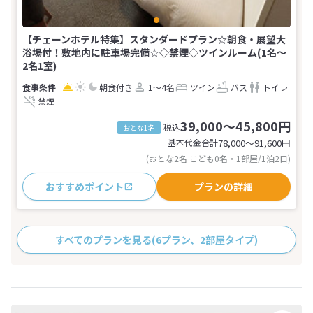
【チェーンホテル特集】スタンダードプラン☆朝食・展望大
浴場付！敷地内に駐車場完備☆◇禁煙◇ツインルーム(1名～
2名1室)
朝食付き
1～4名
ツイン
バス
トイレ
禁煙
39,000～45,800円
税込
おとな1名
基本代金合計
78,000〜91,600
円
(おとな2名 こども0名・1部屋/1泊2日)
おすすめポイント
プランの詳細
すべてのプランを見る
(6プラン、2部屋タイプ)