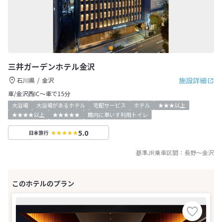
三井ガーデンホテル金沢
施設詳細
石川県
金沢
車/金沢西IC～車で15分
大浴場
大浴場があるホテル
宅配サービス
ホテル
★★★以上
★★★★以上
★★★★★
館内に車いす利用トイレ
5.0
日本旅行
基準JR乗車区間：
長野
～
金沢