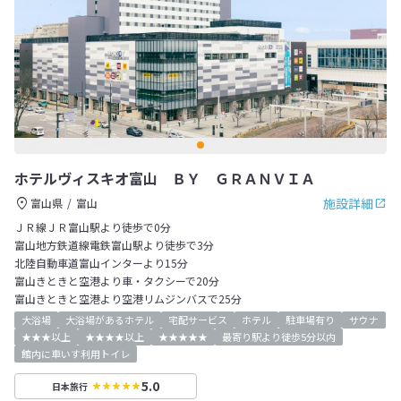
ホテルヴィスキオ富山 ＢＹ ＧＲＡＮＶＩＡ
施設詳細
富山県
富山
ＪＲ線ＪＲ富山駅より徒歩で0分
富山地方鉄道線電鉄富山駅より徒歩で3分
北陸自動車道富山インターより15分
富山きときと空港より車・タクシーで20分
富山きときと空港より空港リムジンバスで25分
大浴場
大浴場があるホテル
宅配サービス
ホテル
駐車場有り
サウナ
★★★以上
★★★★以上
★★★★★
最寄り駅より徒歩5分以内
館内に車いす利用トイレ
5.0
日本旅行