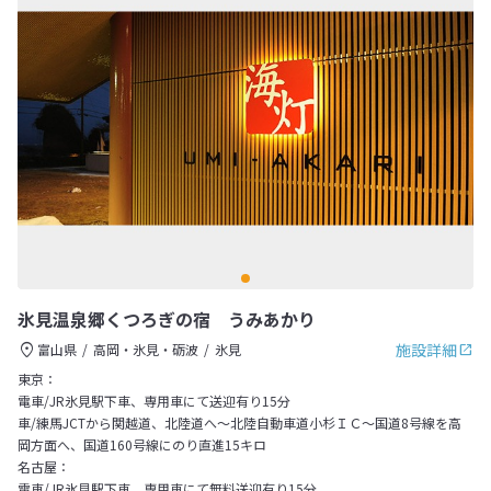
氷見温泉郷くつろぎの宿 うみあかり
施設詳細
富山県
高岡・氷見・砺波
氷見
東京：
電車/JR氷見駅下車、専用車にて送迎有り15分
車/練馬JCTから関越道、北陸道へ～北陸自動車道小杉ＩＣ～国道8号線を高
岡方面へ、国道160号線にのり直進15キロ
名古屋：
電車/JR氷見駅下車、専用車にて無料送迎有り15分