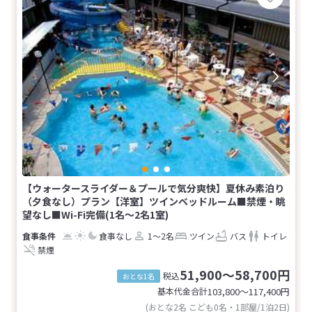
【ウォータースライダー＆プールで気分爽快】夏休み素泊り
（夕食なし）プラン【洋室】ツインベッドルーム■禁煙・眺
望なし■Wi-Fi完備(1名～2名1室)
食事なし
1～2名
ツイン
バス
トイレ
禁煙
51,900～58,700円
税込
おとな1名
基本代金合計
103,800〜117,400
円
(おとな2名 こども0名・1部屋/1泊2日)