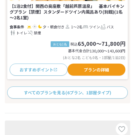
【1泊2食付】関西の奥座敷「越前芦原温泉」 基本バイキン
グプラン【禁煙】スタンダードツイン内風呂あり(別館)(1名
～2名1室)
夕・朝食付き
1～2名
ツイン
バス
トイレ
禁煙
65,000～71,800円
税込
おとな1名
基本代金合計
130,000〜143,600
円
(おとな2名 こども0名・1部屋/1泊2日)
おすすめポイント
プランの詳細
すべてのプランを見る
(6プラン、1部屋タイプ)