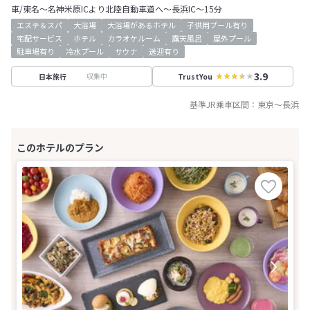
車/東名～名神米原ICより北陸自動車道へ～長浜IC～15分
エステ＆スパ
大浴場
大浴場があるホテル
子供用プール有り
宅配サービス
ホテル
カラオケルーム
露天風呂
屋外プール
駐車場有り
冷水プール
サウナ
送迎有り
3.9
収集中
日本旅行
TrustYou
基準JR乗車区間：
東京
～
長浜