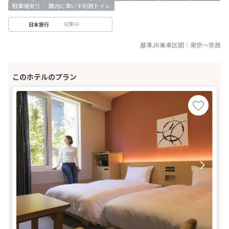
駐車場有り
館内に車いす利用トイレ
収集中
日本旅行
基準JR乗車区間：
東京
～
奈良