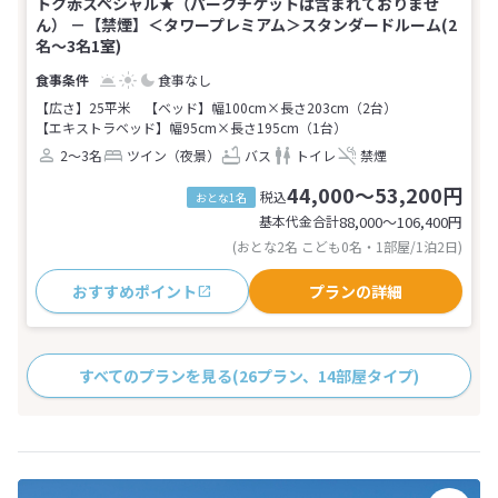
トク赤スペシャル★（パークチケットは含まれておりませ
ん） －【禁煙】＜タワープレミアム＞スタンダードルーム(2
名～3名1室)
食事なし
【広さ】25平米
【ベッド】幅100cm×長さ203cm（2台）
【エキストラベッド】幅95cm×長さ195cm（1台）
2～3名
ツイン（夜景）
バス
トイレ
禁煙
44,000～53,200円
税込
おとな1名
基本代金合計
88,000〜106,400
円
(おとな2名 こども0名・1部屋/1泊2日)
おすすめポイント
プランの詳細
すべてのプランを見る
(26プラン、14部屋タイプ)