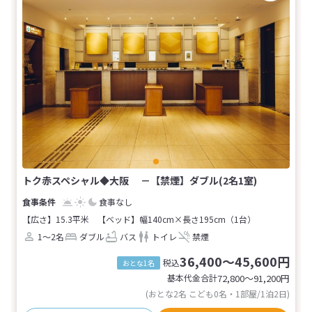
トク赤スペシャル◆大阪 －【禁煙】ダブル(2名1室)
食事なし
【広さ】15.3平米
【ベッド】幅140cm×長さ195cm（1台）
1～2名
ダブル
バス
トイレ
禁煙
36,400～45,600円
税込
おとな1名
基本代金合計
72,800〜91,200
円
(おとな2名 こども0名・1部屋/1泊2日)