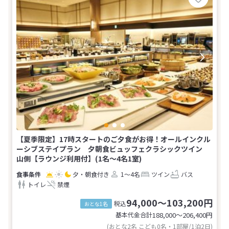
【夏季限定】17時スタートのご夕食がお得！オールインクル
ーシブステイプラン 夕朝食ビュッフェクラシックツイン
山側【ラウンジ利用付】(1名～4名1室)
夕・朝食付き
1～4名
ツイン
バス
トイレ
禁煙
94,000～103,200円
税込
おとな1名
基本代金合計
188,000〜206,400
円
(おとな2名 こども0名・1部屋/1泊2日)