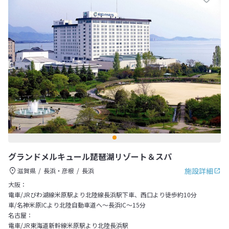
グランドメルキュール琵琶湖リゾート＆スパ
施設詳細
滋賀県
長浜・彦根
長浜
大阪：
電車/JRびわ湖線米原駅より北陸線長浜駅下車、西口より徒歩約10分
車/名神米原ICより北陸自動車道へ～長浜IC～15分
名古屋：
電車/JR東海道新幹線米原駅より北陸長浜駅