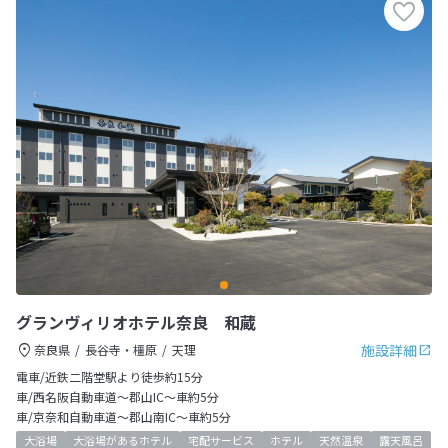
グランヴィリオホテル奈良 和蔵
施設詳細
奈良県
長谷寺・橿原
天理
電車/近鉄二階堂駅より徒歩約15分
車/西名阪自動車道～郡山IC～車約5分
車/京奈和自動車道～郡山南IC～車約5分
大浴場
大浴場があるホテル
宅配サービス
ホテル
天然温泉
露天風呂