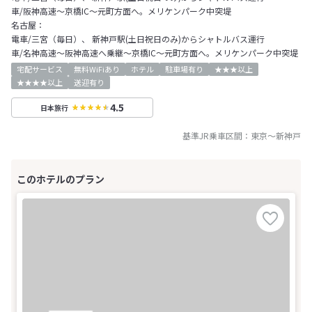
車/阪神高速～京橋IC～元町方面へ。メリケンパーク中突堤
名古屋：
電車/三宮（毎日）、 新神戸駅(土日祝日のみ)からシャトルバス運行
車/名神高速～阪神高速へ乗継～京橋IC～元町方面へ。メリケンパーク中突堤
宅配サービス
無料WiFiあり
ホテル
駐車場有り
★★★以上
★★★★以上
送迎有り
4.5
日本旅行
基準JR乗車区間：
東京
～
新神戸