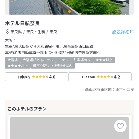
ホテル日航奈良
施設詳細
奈良県
奈良・生駒
奈良
大阪：
電車/JR大阪駅から大和路線利用、JR奈良駅西口直結
車/西名阪自動車道～郡山IC～国道24号線JR奈良駅方面へ
大浴場
大浴場があるホテル
ホテル
駐車場有り
★★★以上
★★★★以上
最寄り駅より徒歩5分以内
4.0
4.2
日本旅行
TrustYou
基準JR乗車区間：
東京
～
奈良