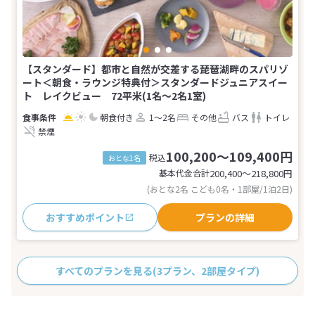
【スタンダード】都市と自然が交差する琵琶湖畔のスパリゾ
ート＜朝食・ラウンジ特典付＞スタンダードジュニアスイー
ト レイクビュー 72平米(1名～2名1室)
朝食付き
1～2名
その他
バス
トイレ
禁煙
100,200～109,400円
税込
おとな1名
基本代金合計
200,400〜218,800
円
(おとな2名 こども0名・1部屋/1泊2日)
おすすめポイント
プランの詳細
すべてのプランを見る
(3プラン、2部屋タイプ)