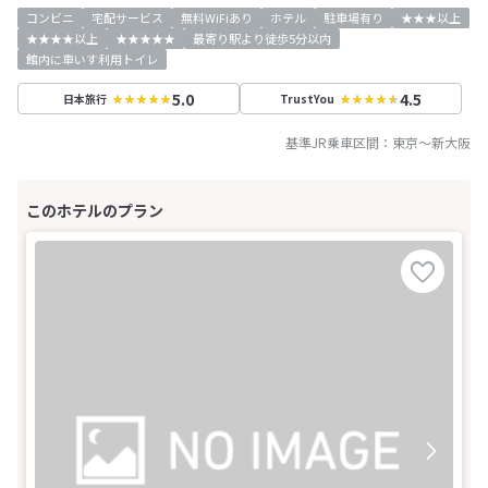
コンビニ
宅配サービス
無料WiFiあり
ホテル
駐車場有り
★★★以上
★★★★以上
★★★★★
最寄り駅より徒歩5分以内
館内に車いす利用トイレ
5.0
4.5
日本旅行
TrustYou
基準JR乗車区間：
東京
～
新大阪