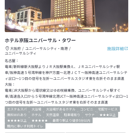
ホテル京阪ユニバーサル・タワー
施設詳細
大阪府
ユニバーサルシティ・南港
ユニバーサルシティ
名古屋：
電車/新幹線新大阪駅よりＪＲ大阪駅乗換え、ＪＲユニバーサルシティ駅
車/阪神高速５号湾岸線を神戸方面～北港ＪＣＴ～阪神高速ユニバーサルシテ
ィ出口～1つ目の信号を左折～ユニバーサルスタジオ東を右折そのまま直進
大阪：
電車/JR大阪駅から環状線又はゆめ咲線乗換、ユニバーサルシティ駅すぐ
車/高速各入口から５号湾岸線北港JCT～阪神高速ユニバーサルシティ出口～1
つ目の信号を左折～ユニバーサルスタジオ東を右折そのまま直進
エステ＆スパ
大浴場
大浴場があるホテル
コンビニ
宅配サービス
無料WiFiあり
ホテル
天然温泉
駐車場有り
サウナ
★★★以上
★★★★以上
★★★★★
最寄り駅より徒歩5分以内
館内に車いす利用トイレ