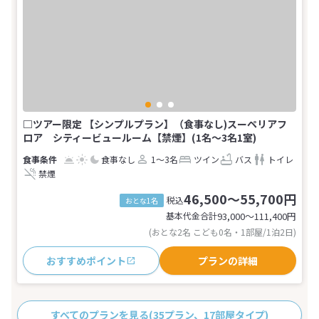
□ツアー限定 【シンプルプラン】（食事なし)スーペリアフ
ロア シティービュールーム【禁煙】(1名～3名1室)
食事なし
1～3名
ツイン
バス
トイレ
禁煙
46,500～55,700円
税込
おとな1名
基本代金合計
93,000〜111,400
円
(おとな2名 こども0名・1部屋/1泊2日)
おすすめポイント
プランの詳細
すべてのプランを見る
(35プラン、17部屋タイプ)