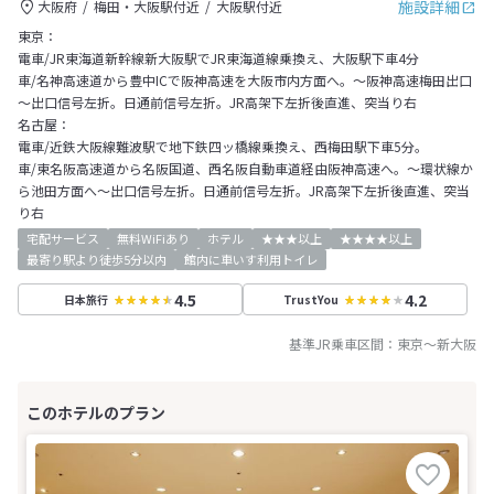
施設詳細
大阪府
梅田・大阪駅付近
大阪駅付近
東京：
電車/JR東海道新幹線新大阪駅でJR東海道線乗換え、大阪駅下車4分
車/名神高速道から豊中ICで阪神高速を大阪市内方面へ。～阪神高速梅田出口
～出口信号左折。日通前信号左折。JR高架下左折後直進、突当り右
名古屋：
電車/近鉄大阪線難波駅で地下鉄四ッ橋線乗換え、西梅田駅下車5分。
車/東名阪高速道から名阪国道、西名阪自動車道経由阪神高速へ。～環状線か
ら池田方面へ～出口信号左折。日通前信号左折。JR高架下左折後直進、突当
り右
宅配サービス
無料WiFiあり
ホテル
★★★以上
★★★★以上
最寄り駅より徒歩5分以内
館内に車いす利用トイレ
4.5
4.2
日本旅行
TrustYou
基準JR乗車区間：
東京
～
新大阪