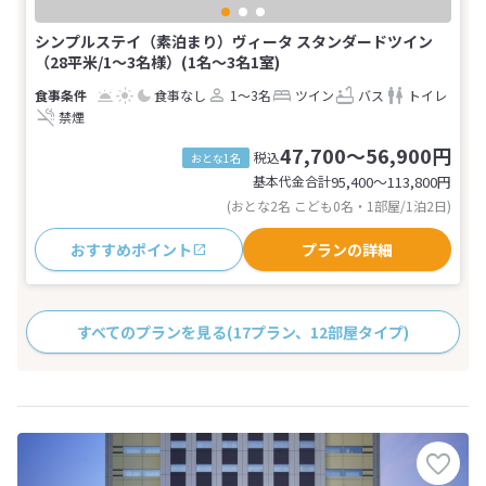
シンプルステイ（素泊まり）ヴィータ スタンダードツイン
（28平米/1～3名様）(1名～3名1室)
食事なし
1～3名
ツイン
バス
トイレ
禁煙
47,700～56,900円
税込
おとな1名
基本代金合計
95,400〜113,800
円
(おとな2名 こども0名・1部屋/1泊2日)
おすすめポイント
プランの詳細
すべてのプランを見る
(17プラン、12部屋タイプ)