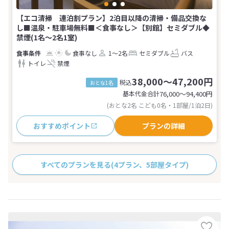
【エコ清掃 連泊割プラン】2泊目以降の清掃・備品交換な
し■温泉・駐車場無料■＜食事なし＞【別館】セミダブル◆
禁煙(1名～2名1室)
食事なし
1～2名
セミダブル
バス
トイレ
禁煙
38,000～47,200円
税込
おとな1名
基本代金合計
76,000〜94,400
円
(おとな2名 こども0名・1部屋/1泊2日)
おすすめポイント
プランの詳細
すべてのプランを見る
(4プラン、5部屋タイプ)