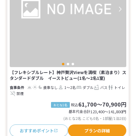
【フレキシブルレート】神戸贅沢Viewを満喫（素泊まり）ス
タンダードダブル イーストビュー(1名～2名1室)
食事なし
1～2名
ダブル
バス
トイレ
禁煙
61,700～70,900円
税込
おとな1名
基本代金合計
123,400〜141,800
円
(おとな2名 こども0名・1部屋/1泊2日)
おすすめポイント
プランの詳細