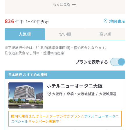
もっと見る
836
地図表示
件中
1～10件表示
人気順
安い順
高い順
※下記旅行代金は、往復JR(基準乗車区間)＋宿泊代金となります。
往復追加代金なし列車・普通車指定席
プランを表示する
日本旅行 おすすめの施設
ホテルニューオータニ大阪
大阪府
京橋・大阪城付近
大阪城周辺
館内利用券またはミールクーポン付きプラン☆
ホテルニューオータニ
スペシャル
キャンペーン実施中！