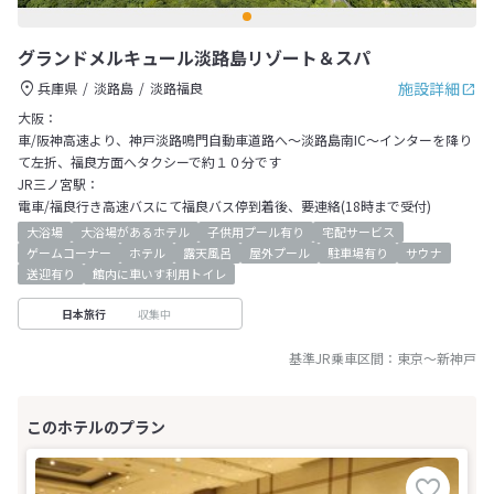
グランドメルキュール淡路島リゾート＆スパ
施設詳細
兵庫県
淡路島
淡路福良
大阪：
車/阪神高速より、神戸淡路鳴門自動車道路へ～淡路島南IC～インターを降り
て左折、福良方面へタクシーで約１０分です
JR三ノ宮駅：
電車/福良行き高速バスにて福良バス停到着後、要連絡(18時まで受付)
大浴場
大浴場があるホテル
子供用プール有り
宅配サービス
ゲームコーナー
ホテル
露天風呂
屋外プール
駐車場有り
サウナ
送迎有り
館内に車いす利用トイレ
収集中
日本旅行
基準JR乗車区間：
東京
～
新神戸