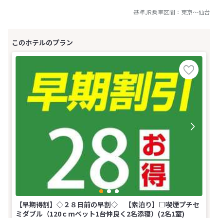
基準JR乗車区間：
東京
～
仙台
【早期得割】◇２８日前の早割◇ 【素泊り】□喫煙プチセ
ミダブル（120ｃｍベット1台仲良く2名添寝）(2名1室)