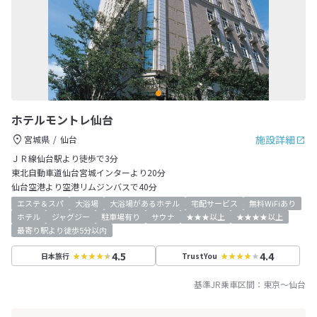
ホテルモントレ仙台
施設詳細
宮城県
仙台
ＪＲ線仙台駅より徒歩で3分
東北自動車道仙台宮城インターより20分
仙台空港より空港リムジンバスで40分
エステ＆スパ
大浴場
大浴場があるホテル
宅配サービス
無料WiFiあり
ホテル
ジャグジー
駐車場有り
サウナ
★★★以上
★★★★以上
最寄り駅より徒歩5分以内
4.5
4.4
日本旅行
TrustYou
基準JR乗車区間：
東京
～
仙台