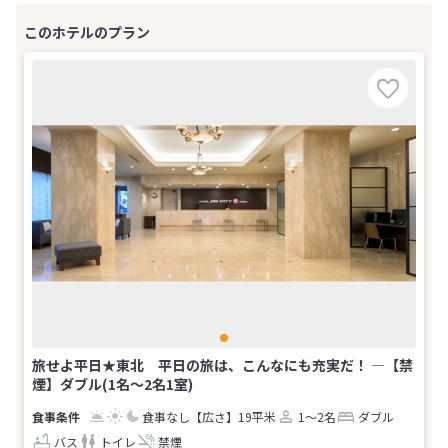
旅せよ平日★東北 平日の旅は、こんなにも充実だ！ ―【禁
煙】ダブル(1名～2名1室)
食事なし
【広さ】19平米
1～2名
ダブル
バス
トイレ
禁煙