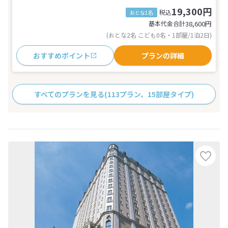
19,300円
税込
おとな1名
基本代金合計
38,600
円
(おとな2名 こども0名・1部屋/1泊2日)
おすすめポイント
プランの詳細
すべてのプランを見る
(113プラン、15部屋タイプ)