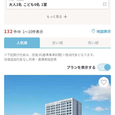
もっと見る
132
地図表示
件中
1～10件表示
人気順
安い順
高い順
※下記旅行代金は、往復JR(基準乗車区間)＋宿泊代金となります。
往復追加代金なし列車・普通車指定席
プランを表示する