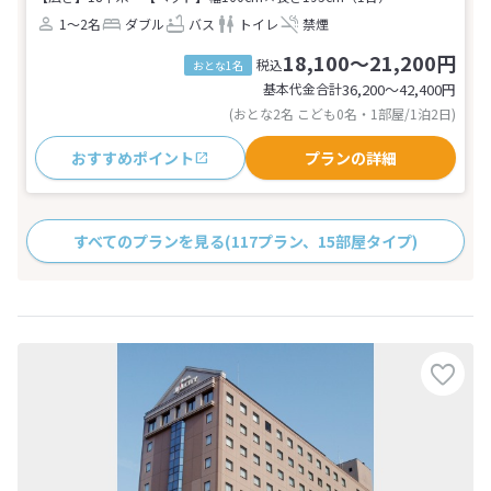
1～2名
ダブル
バス
トイレ
禁煙
18,100～21,200円
税込
おとな1名
基本代金合計
36,200〜42,400
円
(おとな2名 こども0名・1部屋/1泊2日)
おすすめポイント
プランの詳細
すべてのプランを見る
(117プラン、15部屋タイプ)