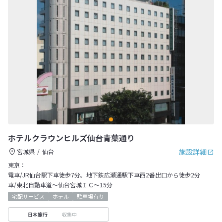
ホテルクラウンヒルズ仙台青葉通り
施設詳細
宮城県
仙台
東京：
電車/JR仙台駅下車徒歩7分。地下鉄広瀬通駅下車西2番出口から徒歩2分
車/東北自動車道～仙台宮城ＩＣ～15分
宅配サービス
ホテル
駐車場有り
収集中
日本旅行