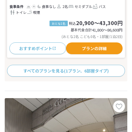
食事なし
2名
セミダブル
バス
トイレ
喫煙
20,900～43,300円
税込
おとな1名
基本代金合計
41,800〜86,600
円
(おとな2名 こども0名・1部屋/1泊2日)
おすすめポイント
プランの詳細
すべてのプランを見る
(1プラン、6部屋タイプ)