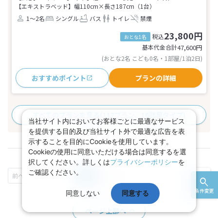
【エキストラベッド】幅110cm×長さ187cm（1台）
1～2名
シングル
バス
トイレ
禁煙
23,800円
税込
おとな1名
基本代金合計
47,600
円
(おとな2名 こども0名・1部屋/1泊2日)
おすすめポイント
プランの詳細
すべてのプランを見る
(117プラン、16部屋タイプ)
当社サイト内においてお客様ごとに最適なサービス
を提供する目的及び当社サイト外で最適な広告を表
示することを目的にCookieを使用しています。
Cookieの使用に同意いただける場合は同意するを選
択してください。詳しくは
プライバシーポリシー
を
ご確認ください。
1
2
3
...
条件変更
同意しない
同意する
ページ上部へ