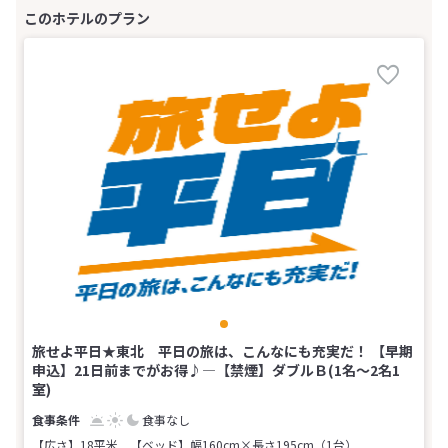
旅せよ平日★東北 平日の旅は、こんなにも充実だ！ 【早期
申込】21日前までがお得♪―【禁煙】ダブルＢ(1名～2名1
室)
食事なし
【広さ】18平米
【ベッド】幅160cm×長さ195cm（1台）