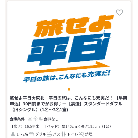
旅せよ平日★東北 平日の旅は、こんなにも充実だ！ 【早期
申込】30日前までがお得♪―【禁煙】スタンダードダブル
（旧シングル）(1名～2名1室)
食事なし
【広さ】16.5平米
【ベッド】幅140cm×長さ195cm（1台）
1～2名
ダブル
バス
トイレ
禁煙