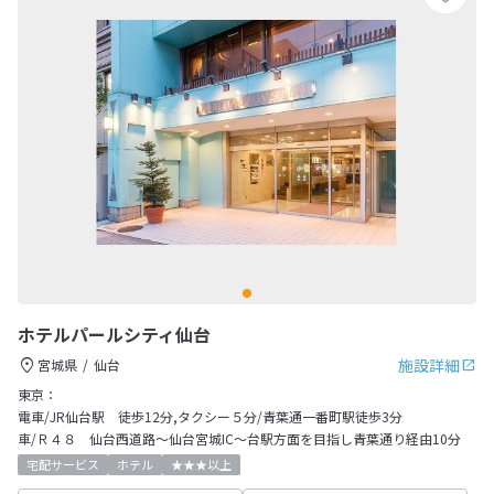
ホテルパールシティ仙台
施設詳細
宮城県
仙台
東京：
電車/JR仙台駅 徒歩12分,タクシー５分/青葉通一番町駅徒歩3分
車/Ｒ４８ 仙台西道路～仙台宮城IC～台駅方面を目指し青葉通り経由10分
宅配サービス
ホテル
★★★以上