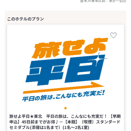
基準JR乗車区間：
東京
～
仙台
旅せよ平日★東北 平日の旅は、こんなにも充実だ！ 【早期
申込】45日前までがお得♪－【本館】〔喫煙〕スタンダード
セミダブル(添寝は1名まで）(1名～2名1室)