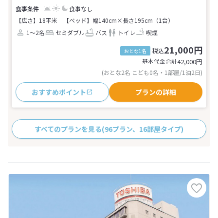
食事なし
【広さ】18平米
【ベッド】幅140cm×長さ195cm（1台）
1～2名
セミダブル
バス
トイレ
喫煙
21,000円
税込
おとな1名
基本代金合計
42,000
円
(おとな2名 こども0名・1部屋/1泊2日)
おすすめポイント
プランの詳細
すべてのプランを見る
(96プラン、16部屋タイプ)