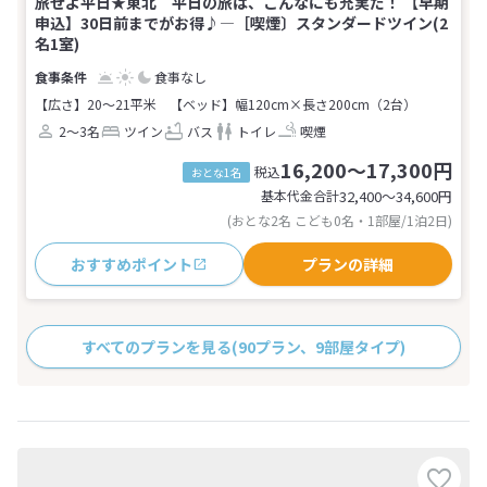
旅せよ平日★東北 平日の旅は、こんなにも充実だ！ 【早期
申込】30日前までがお得♪―［喫煙〕スタンダードツイン(2
名1室)
食事なし
【広さ】20～21平米
【ベッド】幅120cm×長さ200cm（2台）
2～3名
ツイン
バス
トイレ
喫煙
16,200～17,300円
税込
おとな1名
基本代金合計
32,400〜34,600
円
(おとな2名 こども0名・1部屋/1泊2日)
おすすめポイント
プランの詳細
すべてのプランを見る
(90プラン、9部屋タイプ)