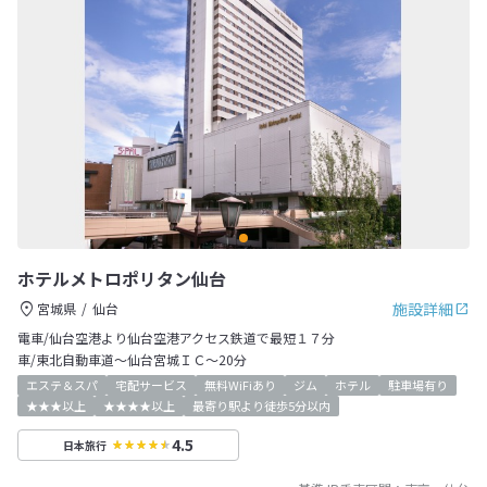
ホテルメトロポリタン仙台
施設詳細
宮城県
仙台
電車/仙台空港より仙台空港アクセス鉄道で最短１７分
車/東北自動車道～仙台宮城ＩＣ～20分
エステ＆スパ
宅配サービス
無料WiFiあり
ジム
ホテル
駐車場有り
★★★以上
★★★★以上
最寄り駅より徒歩5分以内
4.5
日本旅行