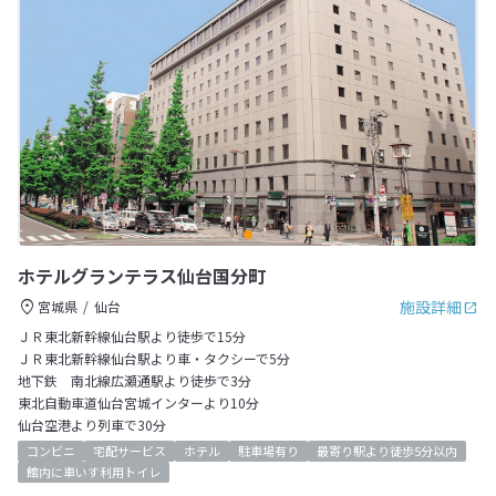
ホテルグランテラス仙台国分町
施設詳細
宮城県
仙台
ＪＲ東北新幹線仙台駅より徒歩で15分
ＪＲ東北新幹線仙台駅より車・タクシーで5分
地下鉄 南北線広瀬通駅より徒歩で3分
東北自動車道仙台宮城インターより10分
仙台空港より列車で30分
コンビニ
宅配サービス
ホテル
駐車場有り
最寄り駅より徒歩5分以内
館内に車いす利用トイレ