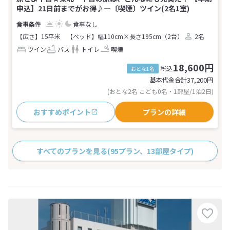
申込】21日前までがお得♪―〔喫煙〕ツイン(2名1室)
食事なし
【広さ】15平米
【ベッド】幅110cm×長さ195cm（2台）
2名
ツイン
バス
トイレ
喫煙
18,600円
税込
おとな1名
基本代金合計
37,200
円
(おとな2名 こども0名・1部屋/1泊2日)
おすすめポイント
プランの詳細
すべてのプランを見る
(95プラン、13部屋タイプ)