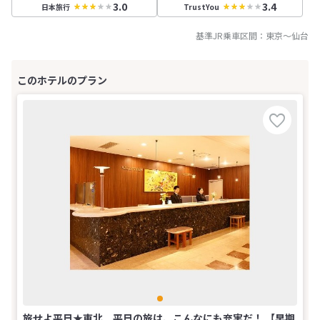
3.0
3.4
日本旅行
TrustYou
基準JR乗車区間：
東京
～
仙台
旅せよ平日★東北 平日の旅は、こんなにも充実だ！ 【早期