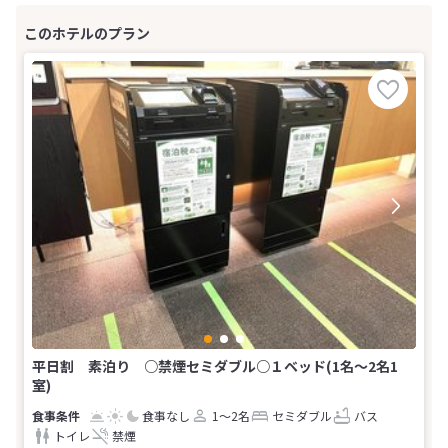
平日割 素泊り ○禁煙セミダブル○１ベッド(1名～2名1
室)
食事なし
1～2名
セミダブル
バス
トイレ
禁煙