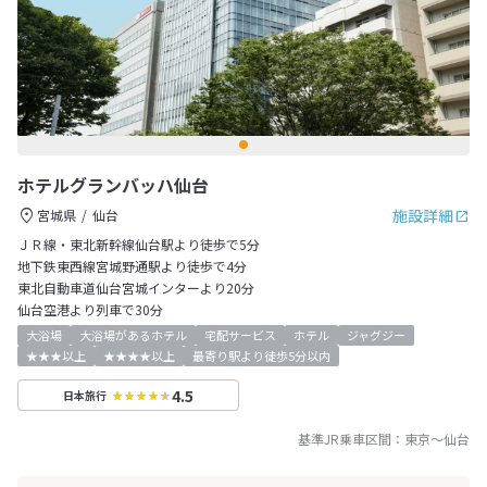
ホテルグランバッハ仙台
施設詳細
宮城県
仙台
ＪＲ線・東北新幹線仙台駅より徒歩で5分
地下鉄東西線宮城野通駅より徒歩で4分
東北自動車道仙台宮城インターより20分
仙台空港より列車で30分
大浴場
大浴場があるホテル
宅配サービス
ホテル
ジャグジー
★★★以上
★★★★以上
最寄り駅より徒歩5分以内
4.5
日本旅行
基準JR乗車区間：
東京
～
仙台