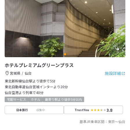
ホテルプレミアムグリーンプラス
施設詳細
宮城県
仙台
東北新幹線仙台駅より徒歩で5分
東北自動車道仙台宮城インターより20分
仙台空港より列車で40分
宅配サービス
ホテル
最寄り駅より徒歩5分以内
3.8
収集中
日本旅行
TrustYou
基準JR乗車区間：
東京
～
仙台