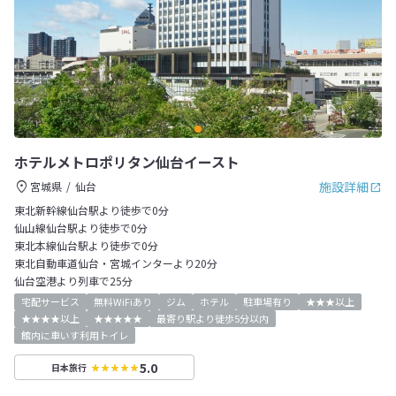
ホテルメトロポリタン仙台イースト
施設詳細
宮城県
仙台
東北新幹線仙台駅より徒歩で0分
仙山線仙台駅より徒歩で0分
東北本線仙台駅より徒歩で0分
東北自動車道仙台・宮城インターより20分
仙台空港より列車で25分
宅配サービス
無料WiFiあり
ジム
ホテル
駐車場有り
★★★以上
★★★★以上
★★★★★
最寄り駅より徒歩5分以内
館内に車いす利用トイレ
5.0
日本旅行