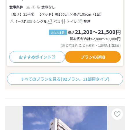
食事なし
【広さ】21平米
【ベッド】幅160cm×長さ195cm（1台）
1～2名
シングル
バス
トイレ
禁煙
21,200～21,500円
税込
おとな1名
基本代金合計
42,400〜43,000
円
(おとな2名 こども0名・1部屋/1泊2日)
おすすめポイント
プランの詳細
すべてのプランを見る
(92プラン、11部屋タイプ)