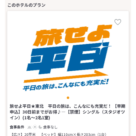
旅せよ平日★東北 平日の旅は、こんなにも充実だ！ 【早期
申込】30日前までがお得♪―【禁煙】シングル（スタジオツ
イン）(1名～2名1室)
食事なし
【広さ】20平米
【ベッド】幅110cm×長さ203cm（1台）