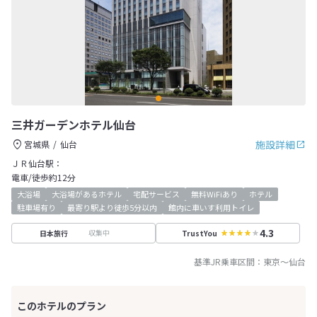
三井ガーデンホテル仙台
施設詳細
宮城県
仙台
ＪＲ仙台駅：
電車/徒歩約12分
大浴場
大浴場があるホテル
宅配サービス
無料WiFiあり
ホテル
駐車場有り
最寄り駅より徒歩5分以内
館内に車いす利用トイレ
4.3
収集中
日本旅行
TrustYou
基準JR乗車区間：
東京
～
仙台