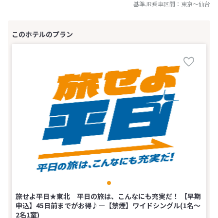
基準JR乗車区間：
東京
～
仙台
旅せよ平日★東北 平日の旅は、こんなにも充実だ！ 【早期
申込】45日前までがお得♪―【禁煙】ワイドシングル(1名～
2名1室)