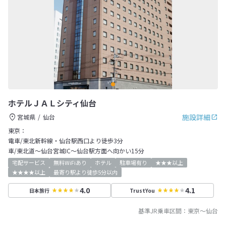
ホテルＪＡＬシティ仙台
施設詳細
宮城県
仙台
東京：
電車/東北新幹線・仙台駅西口より徒歩3分
車/東北道～仙台宮城IC～仙台駅方面へ向かい15分
宅配サービス
無料WiFiあり
ホテル
駐車場有り
★★★以上
★★★★以上
最寄り駅より徒歩5分以内
4.0
4.1
日本旅行
TrustYou
基準JR乗車区間：
東京
～
仙台