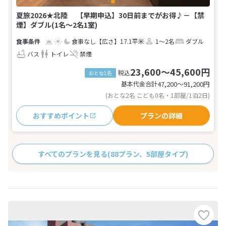
夏旅2026★北陸 【早期申込】30日前までがお得♪－【禁
煙】ダブル(1名～2名1室)
食事なし
【広さ】17.1平米
1～2名
ダブル
バス
トイレ
禁煙
23,600～45,600円
税込
おとな1名
基本代金合計
47,200〜91,200
円
(おとな2名 こども0名・1部屋/1泊2日)
おすすめポイント
プランの詳細
すべてのプランを見る
(88プラン、5部屋タイプ)