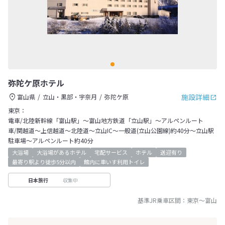
弥陀ケ原ホテル
施設詳細
富山県
立山・黒部・宇奈月
弥陀ケ原
東京：
電車/北陸新幹線「富山駅」～富山地方鉄道「立山駅」～アルペンルート
車/関越道～上信越道～北陸道～立山IC～一般道(立山公園線)約40分～立山駅
駐車場～アルペンルート約40分
大浴場
大浴場があるホテル
宅配サービス
ホテル
送迎有り
最寄り駅より徒歩5分以内
館内に車いす利用トイレ
収集中
日本旅行
基準JR乗車区間：
東京
～
富山