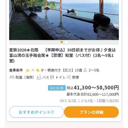
夏旅2026★北陸 【早期申込】30日前までがお得♪夕食は
富山湾の玉手箱会席★【禁煙】和室（バス付）(2名～5名1
室)
夕・朝食付き
【広さ】10畳
2～5名
和室（海側）
バス
トイレ
禁煙
41,300～58,500円
税込
おとな1名
基本代金合計
82,600〜117,000
円
(おとな2名 こども0名・1部屋/1泊2日)
おすすめポイント
プランの詳細