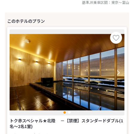
基準JR乗車区間：
東京
～
富山
トク赤スペシャル★北陸 －【禁煙】スタンダードダブル(1
名～2名1室)