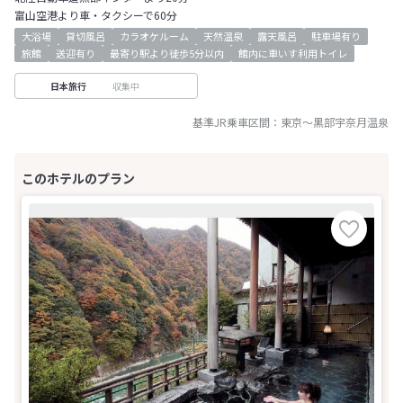
富山空港より車・タクシーで60分
大浴場
貸切風呂
カラオケルーム
天然温泉
露天風呂
駐車場有り
旅館
送迎有り
最寄り駅より徒歩5分以内
館内に車いす利用トイレ
収集中
日本旅行
基準JR乗車区間：
東京
～
黒部宇奈月温泉