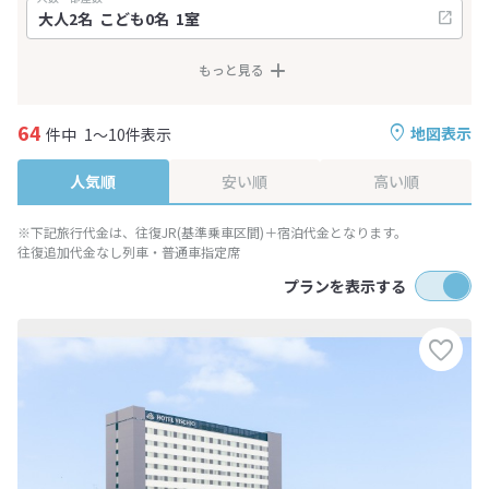
もっと見る
64
地図表示
件中
1～10件表示
人気順
安い順
高い順
※下記旅行代金は、往復JR(基準乗車区間)＋宿泊代金となります。
往復追加代金なし列車・普通車指定席
プランを表示する