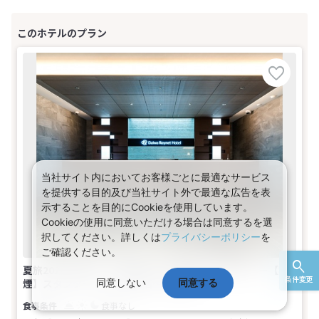
当社サイト内においてお客様ごとに最適なサービス
を提供する目的及び当社サイト外で最適な広告を表
示することを目的にCookieを使用しています。
Cookieの使用に同意いただける場合は同意するを選
択してください。詳しくは
プライバシーポリシー
を
ご確認ください。
夏旅2026★北陸 【早期申込】45日前までがお得♪－【禁
条件変更
煙】スタンダードダブル(1名～2名1室)
同意しない
同意する
食事なし