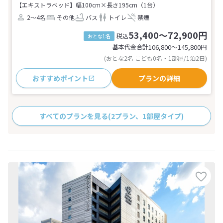
【エキストラベッド】幅100cm×長さ195cm（1台）
2～4名
その他
バス
トイレ
禁煙
53,400～72,900円
税込
おとな1名
基本代金合計
106,800〜145,800
円
(おとな2名 こども0名・1部屋/1泊2日)
おすすめポイント
プランの詳細
すべてのプランを見る
(2プラン、1部屋タイプ)