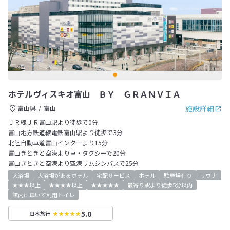
ホテルヴィスキオ富山 ＢＹ ＧＲＡＮＶＩＡ
施設詳細
富山県
富山
ＪＲ線ＪＲ富山駅より徒歩で0分
富山地方鉄道線電鉄富山駅より徒歩で3分
北陸自動車道富山インターより15分
富山きときと空港より車・タクシーで20分
富山きときと空港より空港リムジンバスで25分
大浴場
大浴場があるホテル
宅配サービス
ホテル
駐車場有り
サウナ
★★★以上
★★★★以上
★★★★★
最寄り駅より徒歩5分以内
館内に車いす利用トイレ
5.0
日本旅行