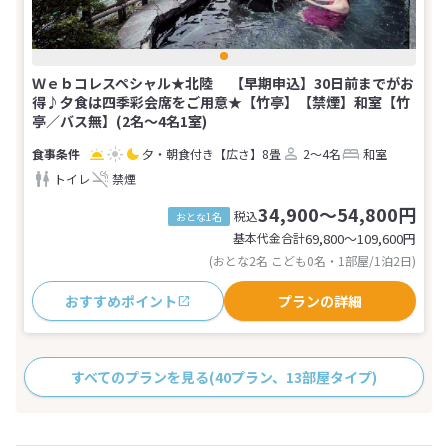
Ｗｅｂコレスペシャル★北陸 【早期申込】30日前までがお
得♪夕食は四季彩会席をご用意★【竹亭】【禁煙】和室【竹
亭／バス無】(2名～4名1室)
夕・朝食付き
【広さ】8畳
2～4名
和室
トイレ
禁煙
34,900～54,800円
税込
おとな1名
基本代金合計
69,800〜109,600
円
(おとな2名 こども0名・1部屋/1泊2日)
おすすめポイント
プランの詳細
すべてのプランを見る
(40プラン、13部屋タイプ)