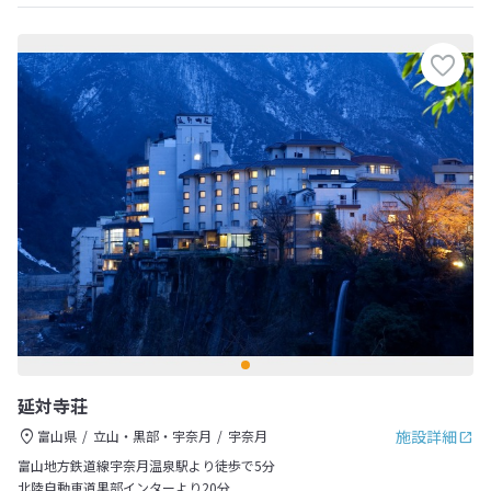
延対寺荘
施設詳細
富山県
立山・黒部・宇奈月
宇奈月
富山地方鉄道線宇奈月温泉駅より徒歩で5分
北陸自動車道黒部インターより20分