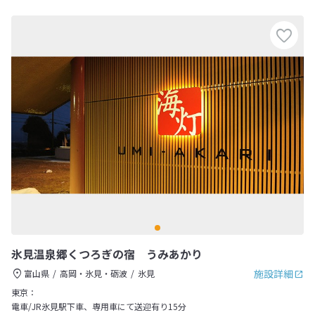
氷見温泉郷くつろぎの宿 うみあかり
施設詳細
富山県
高岡・氷見・砺波
氷見
東京：
電車/JR氷見駅下車、専用車にて送迎有り15分