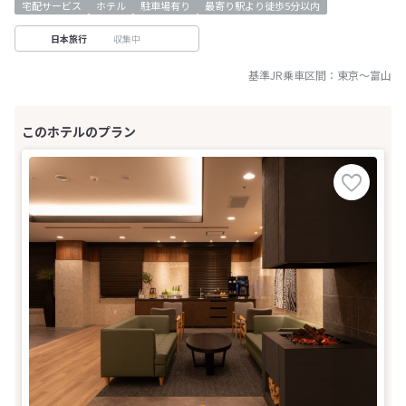
宅配サービス
ホテル
駐車場有り
最寄り駅より徒歩5分以内
収集中
日本旅行
基準JR乗車区間：
東京
～
富山