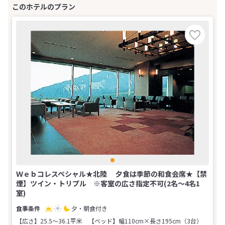
Ｗｅｂコレスペシャル★北陸 夕食は季節の和食会席★【禁
煙】ツイン・トリプル ※客室の広さ指定不可(2名～4名1
室)
夕・朝食付き
【広さ】25.5～36.1平米
【ベッド】幅110cm×長さ195cm（3台）