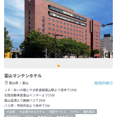
富山マンテンホテル
施設詳細
富山県
富山
ＪＲ・あいの風とやま鉄道線富山駅より徒歩で10分
北陸自動車道富山インターより15分
富山空港より路線バスで20分
バス停：市役所前より徒歩で5分
大浴場
大浴場があるホテル
宅配サービス
ホテル
露天風呂
駐車場有り
サウナ
★★★以上
★★★★以上