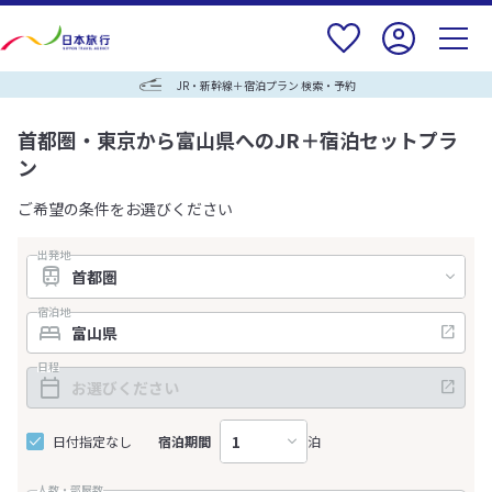
JR・新幹線＋宿泊プラン 検索・予約
首都圏・東京から富山県へのJR＋宿泊セットプラ
ン
ご希望の条件をお選びください
出発地
宿泊地
日程
日付指定なし
宿泊期間
泊
人数・部屋数