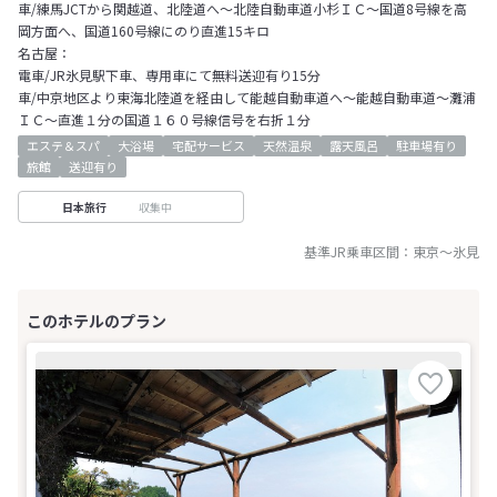
車/練馬JCTから関越道、北陸道へ～北陸自動車道小杉ＩＣ～国道8号線を高
岡方面へ、国道160号線にのり直進15キロ
名古屋：
電車/JR氷見駅下車、専用車にて無料送迎有り15分
車/中京地区より東海北陸道を経由して能越自動車道へ～能越自動車道～灘浦
ＩＣ～直進１分の国道１６０号線信号を右折１分
エステ＆スパ
大浴場
宅配サービス
天然温泉
露天風呂
駐車場有り
旅館
送迎有り
収集中
日本旅行
基準JR乗車区間：
東京
～
氷見