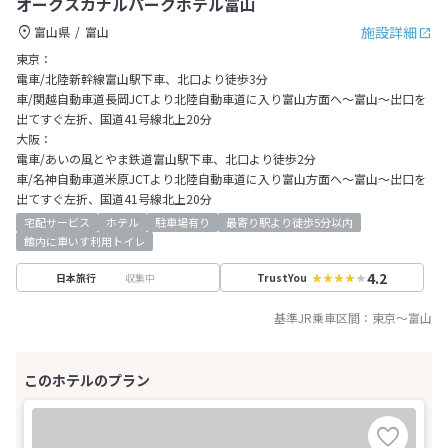
オークスカナルパークホテル富山
施設詳細
富山県
富山
東京：
電車/北陸新幹線富山駅下車、北口より徒歩3分
車/関越自動車道長岡JCTより北陸自動車道に入り富山方面へ～富山～出口を
出てすぐ左折、国道41号線北上20分
大阪：
電車/あいの風とやま鉄道富山駅下車、北口より徒歩2分
車/名神自動車道米原JCTより北陸自動車道に入り富山方面へ～富山～出口を
出てすぐ左折、国道41号線北上20分
宅配サービス
ホテル
駐車場有り
最寄り駅より徒歩5分以内
館内に車いす利用トイレ
4.2
収集中
日本旅行
TrustYou
基準JR乗車区間：
東京
～
富山