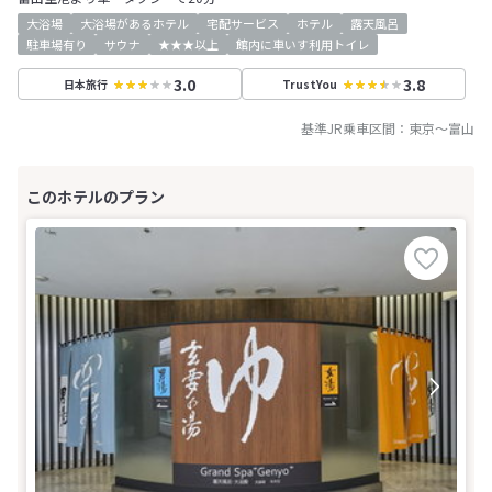
大浴場
大浴場があるホテル
宅配サービス
ホテル
露天風呂
駐車場有り
サウナ
★★★以上
館内に車いす利用トイレ
3.0
3.8
日本旅行
TrustYou
基準JR乗車区間：
東京
～
富山