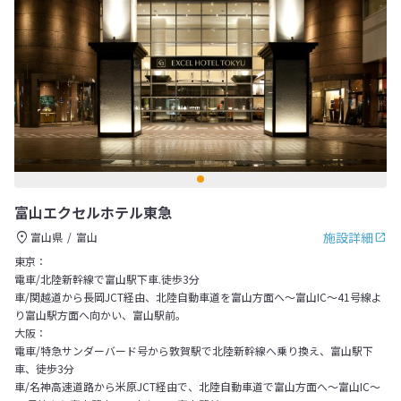
富山エクセルホテル東急
施設詳細
富山県
富山
東京：
電車/北陸新幹線で富山駅下車.徒歩3分
車/関越道から長岡JCT経由、北陸自動車道を富山方面へ～富山IC～41号線よ
り富山駅方面へ向かい、富山駅前。
大阪：
電車/特急サンダーバード号から敦賀駅で北陸新幹線へ乗り換え、富山駅下
車、徒歩3分
車/名神高速道路から米原JCT経由で、北陸自動車道で富山方面へ～富山IC～