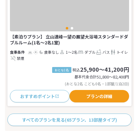
【素泊りプラン】 立山連峰一望の展望大浴場スタンダードダ
ブルルーム(1名～2名1室)
食事なし
1～2名
ダブル
バス
トイレ
禁煙
25,900～41,200円
税込
おとな1名
基本代金合計
51,800〜82,400
円
(おとな2名 こども0名・1部屋/1泊2日)
おすすめポイント
プランの詳細
すべてのプランを見る
(65プラン、13部屋タイプ)