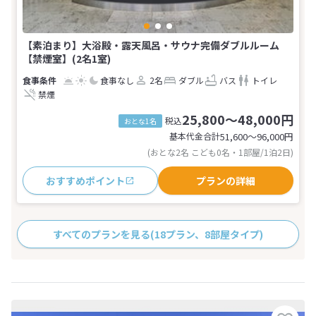
【素泊まり】大浴殿・露天風呂・サウナ完備ダブルルーム
【禁煙室】(2名1室)
食事なし
2名
ダブル
バス
トイレ
禁煙
25,800～48,000円
税込
おとな1名
基本代金合計
51,600〜96,000
円
(おとな2名 こども0名・1部屋/1泊2日)
おすすめポイント
プランの詳細
すべてのプランを見る
(18プラン、8部屋タイプ)