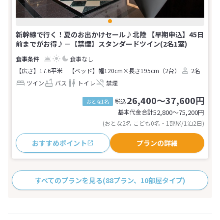
新幹線で行く！夏のお出かけセール♪北陸 【早期申込】45日
前までがお得♪－【禁煙】スタンダードツイン(2名1室)
食事なし
【広さ】17.6平米
【ベッド】幅120cm×長さ195cm（2台）
2名
ツイン
バス
トイレ
禁煙
26,400～37,600円
税込
おとな1名
基本代金合計
52,800〜75,200
円
(おとな2名 こども0名・1部屋/1泊2日)
おすすめポイント
プランの詳細
すべてのプランを見る
(88プラン、10部屋タイプ)