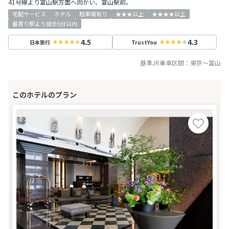
41号線より富山駅方面へ向かい、富山駅前。
宅配サービス
ホテル
駐車場有り
★★★以上
★★★★以上
最寄り駅より徒歩5分以内
4.5
4.3
日本旅行
TrustYou
基準JR乗車区間：
東京
～
富山