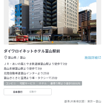
ダイワロイネットホテル富山駅前
施設詳細
富山県
富山
ＪＲ・あいの風とやま鉄道線富山駅より徒歩で3分
高山本線富山駅より徒歩で3分
北陸自動車道富山インターより25分
富山きときと空港より車・タクシーで25分
コンビニ
宅配サービス
ホテル
最寄り駅より徒歩5分以内
収集中
日本旅行
基準JR乗車区間：
東京
～
富山