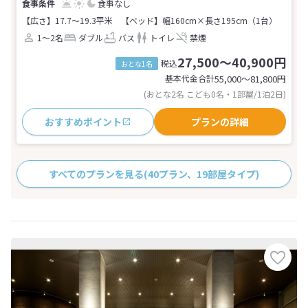
食事なし
【広さ】17.7～19.3平米
【ベッド】幅160cm×長さ195cm（1台）
1～2名
ダブル
バス
トイレ
禁煙
27,500～40,900円
税込
おとな1名
基本代金合計
55,000〜81,800
円
(おとな2名 こども0名・1部屋/1泊2日)
おすすめポイント
プランの詳細
すべてのプランを見る
(40プラン、19部屋タイプ)