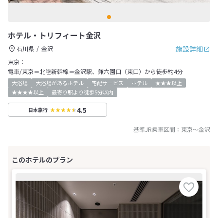
ホテル・トリフィート金沢
施設詳細
石川県
金沢
東京：
電車/東京＝北陸新幹線＝金沢駅、兼六園口（東口）から徒歩約4分
大浴場
大浴場があるホテル
宅配サービス
ホテル
★★★以上
★★★★以上
最寄り駅より徒歩5分以内
4.5
日本旅行
基準JR乗車区間：
東京
～
金沢