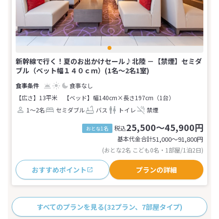
新幹線で行く！夏のお出かけセール♪北陸 －【禁煙】セミダ
ブル（ベット幅１４０ｃｍ）(1名～2名1室)
食事なし
【広さ】13平米
【ベッド】幅140cm×長さ197cm（1台）
1～2名
セミダブル
バス
トイレ
禁煙
25,500～45,900円
税込
おとな1名
基本代金合計
51,000〜91,800
円
(おとな2名 こども0名・1部屋/1泊2日)
おすすめポイント
プランの詳細
すべてのプランを見る
(32プラン、7部屋タイプ)