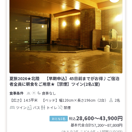
夏旅2026★北陸 【早期申込】45日前までがお得♪ご宿泊
者全員に朝食をご用意★【禁煙】ツイン(2名1室)
食事なし
【広さ】14.5平米
【ベッド】幅120cm×長さ196cm（2台）
2名
ツイン
バス
トイレ
禁煙
28,600～43,900円
税込
おとな1名
基本代金合計
57,200〜87,800
円
(おとな2名 こども0名・1部屋/1泊2日)