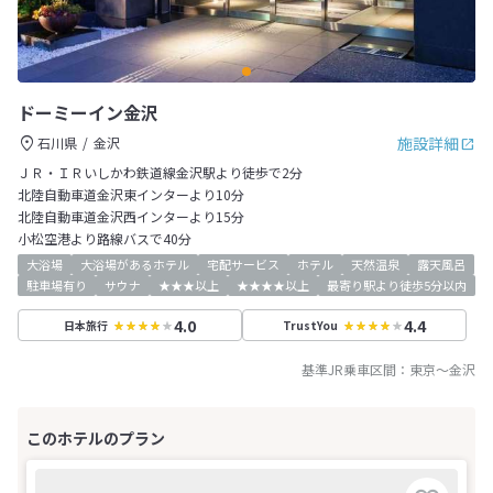
ドーミーイン金沢
施設詳細
石川県
金沢
ＪＲ・ＩＲいしかわ鉄道線金沢駅より徒歩で2分
北陸自動車道金沢東インターより10分
北陸自動車道金沢西インターより15分
小松空港より路線バスで40分
大浴場
大浴場があるホテル
宅配サービス
ホテル
天然温泉
露天風呂
駐車場有り
サウナ
★★★以上
★★★★以上
最寄り駅より徒歩5分以内
4.0
4.4
日本旅行
TrustYou
基準JR乗車区間：
東京
～
金沢