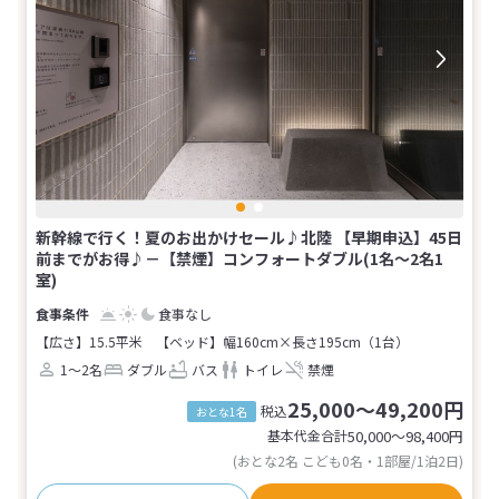
新幹線で行く！夏のお出かけセール♪北陸 【早期申込】45日
前までがお得♪－【禁煙】コンフォートダブル(1名～2名1
室)
食事なし
【広さ】15.5平米
【ベッド】幅160cm×長さ195cm（1台）
1～2名
ダブル
バス
トイレ
禁煙
25,000～49,200円
税込
おとな1名
基本代金合計
50,000〜98,400
円
(おとな2名 こども0名・1部屋/1泊2日)