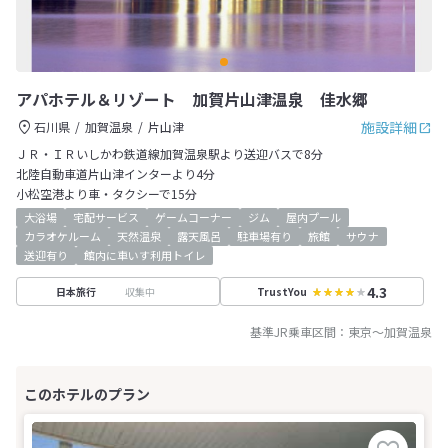
アパホテル＆リゾート 加賀片山津温泉 佳水郷
施設詳細
石川県
加賀温泉
片山津
ＪＲ・ＩＲいしかわ鉄道線加賀温泉駅より送迎バスで8分
北陸自動車道片山津インターより4分
小松空港より車・タクシーで15分
大浴場
宅配サービス
ゲームコーナー
ジム
屋内プール
カラオケルーム
天然温泉
露天風呂
駐車場有り
旅館
サウナ
送迎有り
館内に車いす利用トイレ
4.3
収集中
日本旅行
TrustYou
基準JR乗車区間：
東京
～
加賀温泉