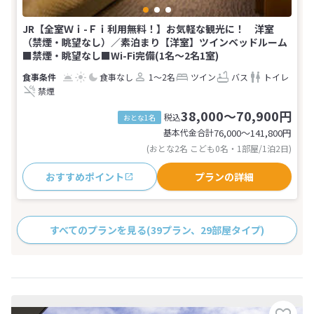
JR【全室Ｗｉ-Ｆｉ利用無料！】お気軽な観光に！ 洋室
（禁煙・眺望なし）／素泊まり【洋室】ツインベッドルーム
■禁煙・眺望なし■Wi-Fi完備(1名～2名1室)
食事なし
1～2名
ツイン
バス
トイレ
禁煙
38,000～70,900円
税込
おとな1名
基本代金合計
76,000〜141,800
円
(おとな2名 こども0名・1部屋/1泊2日)
おすすめポイント
プランの詳細
すべてのプランを見る
(39プラン、29部屋タイプ)