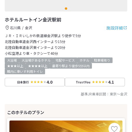
ホテルルートイン金沢駅前
施設詳細
石川県
金沢
ＪＲ・ＩＲいしかわ鉄道線金沢駅より徒歩で5分
北陸自動車道金沢西インターより15分
北陸自動車道金沢東インターより20分
小松空港より車・タクシーで40分
大浴場
大浴場があるホテル
宅配サービス
ホテル
駐車場有り
★★★以上
★★★★以上
最寄り駅より徒歩5分以内
館内に車いす利用トイレ
4.0
4.1
日本旅行
TrustYou
基準JR乗車区間：
東京
～
金沢