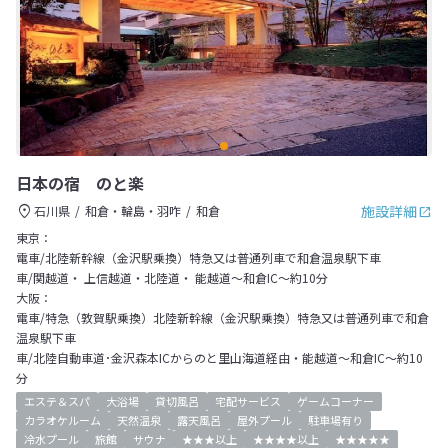
日本の宿 のと楽
施設詳細
石川県
和倉・輪島・羽咋
和倉
東京：
電車/北陸新幹線（金沢駅乗換）特急又は普通列車で和倉温泉駅下車
車/関越道・ 上信越道・北陸道・ 能越道～和倉IC～約10分
大阪：
電車/特急（敦賀駅乗換）北陸新幹線（金沢駅乗換）特急又は普通列車で和倉
温泉駅下車
車/北陸自動車道･金沢森本ICからのと里山海道経由・能越道～和倉IC～約10
分
エステ＆スパ
大浴場
貸切風呂
宅配サービス
ゲームコーナー
カラオケルーム
天然温泉
露天風呂
屋外プール
駐車場有り
冷水プール
旅館
サウナ
★★★以上
★★★★以上
★★★★★