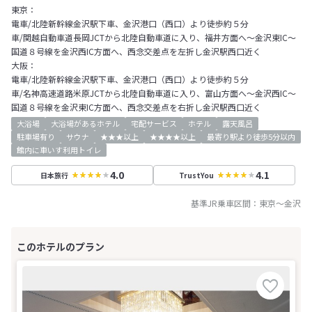
東京：
電車/北陸新幹線金沢駅下車、金沢港口（西口）より徒歩約５分
車/関越自動車道長岡JCTから北陸自動車道に入り、福井方面へ～金沢東IC～
国道８号線を金沢西IC方面へ、西念交差点を左折し金沢駅西口近く
大阪：
電車/北陸新幹線金沢駅下車、金沢港口（西口）より徒歩約５分
車/名神高速道路米原JCTから北陸自動車道に入り、富山方面へ～金沢西IC～
国道８号線を金沢東IC方面へ、西念交差点を右折し金沢駅西口近く
大浴場
大浴場があるホテル
宅配サービス
ホテル
露天風呂
駐車場有り
サウナ
★★★以上
★★★★以上
最寄り駅より徒歩5分以内
館内に車いす利用トイレ
4.0
4.1
日本旅行
TrustYou
基準JR乗車区間：
東京
～
金沢