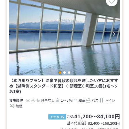
【素泊まりプラン】温泉で普段の疲れを癒したい方におすす
め【湖畔側スタンダード和室】◇禁煙室◇和室10畳(1名～5
名1室)
食事なし
1～5名
和室
バス
トイレ
禁煙
41,200～84,100円
税込
おとな1名
基本代金合計
82,400〜168,200
円