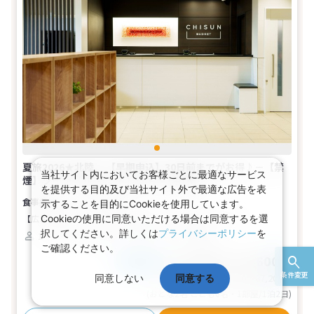
夏旅2026★北陸 【早期申込】30日前までがお得♪－【禁
当社サイト内においてお客様ごとに最適なサービス
煙】ツイン（2段ベッド）(1名～2名1室)
を提供する目的及び当社サイト外で最適な広告を表
食事なし
示することを目的にCookieを使用しています。
【広さ】11平米
Cookieの使用に同意いただける場合は同意するを選
【ベッド】幅100cm×長さ190cm（2台）
択してください。詳しくは
プライバシーポリシー
を
1～2名
その他
バス
トイレ
禁煙
ご確認ください。
23,800～43,600円
税込
おとな1名
条件変更
基本代金合計
47,600〜87,200
円
同意しない
同意する
(おとな2名 こども0名・1部屋/1泊2日)