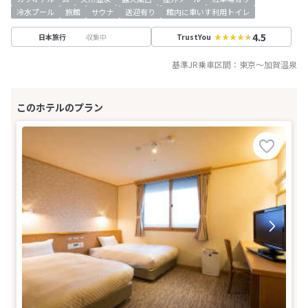
冷水プール
旅館
サウナ
送迎有り
館内に車いす利用トイレ
4.5
収集中
日本旅行
TrustYou
基準JR乗車区間：
東京
～
加賀温泉