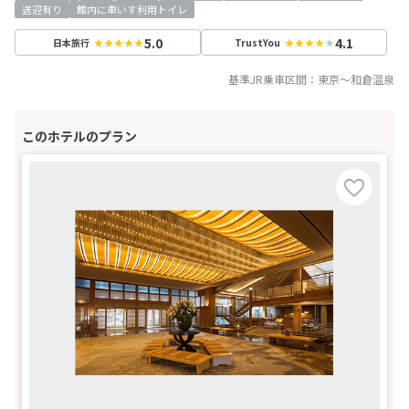
送迎有り
館内に車いす利用トイレ
5.0
4.1
日本旅行
TrustYou
基準JR乗車区間：
東京
～
和倉温泉