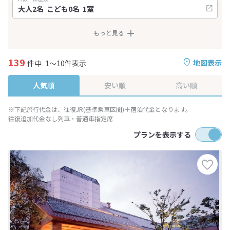
もっと見る
139
地図表示
件中
1～10件表示
人気順
安い順
高い順
※下記旅行代金は、往復JR(基準乗車区間)＋宿泊代金となります。
往復追加代金なし列車・普通車指定席
プランを表示する