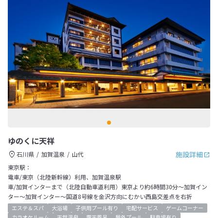
ゆのくに天祥
施設詳細
石川県
加賀温泉
山代
東京駅：
電車/東京（北陸新幹線）利用、加賀温泉駅
車/加賀インターまで（北陸自動車道利用）東京より約6時間30分～加賀イン
ター～加賀インター～国道8号線を金沢方向にむかい西島交差点を右折
エステ＆スパ
大浴場
子供用プール有り
宅配サービス
ゲームコーナー
カラオケルーム
天然温泉
露天風呂
屋外プール
駐車場有り