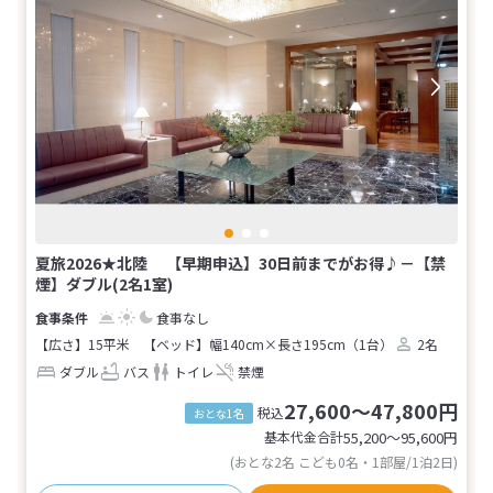
夏旅2026★北陸 【早期申込】30日前までがお得♪－【禁
煙】ダブル(2名1室)
食事なし
【広さ】15平米
【ベッド】幅140cm×長さ195cm（1台）
2名
ダブル
バス
トイレ
禁煙
27,600～47,800円
税込
おとな1名
基本代金合計
55,200〜95,600
円
(おとな2名 こども0名・1部屋/1泊2日)