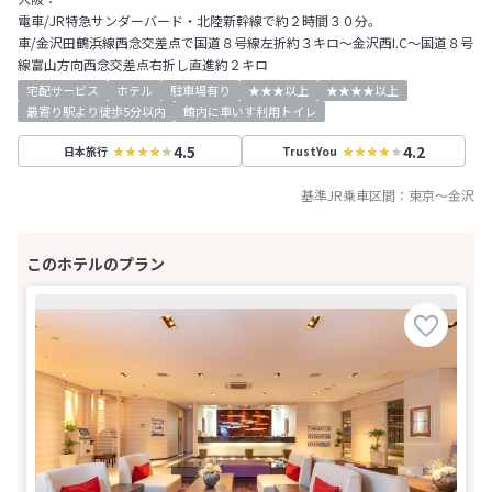
電車/JR特急サンダーバード・北陸新幹線で約２時間３０分。
車/金沢田鶴浜線西念交差点で国道８号線左折約３キロ～金沢西I.C～国道８号
線富山方向西念交差点右折し直進約２キロ
宅配サービス
ホテル
駐車場有り
★★★以上
★★★★以上
最寄り駅より徒歩5分以内
館内に車いす利用トイレ
4.5
4.2
日本旅行
TrustYou
基準JR乗車区間：
東京
～
金沢