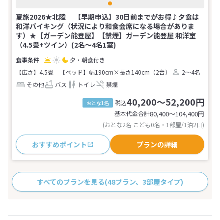
夏旅2026★北陸 【早期申込】30日前までがお得♪夕食は
和洋バイキング（状況により和食会席になる場合がありま
す）★【ガーデン能登屋】【禁煙】ガーデン能登屋 和洋室
（4.5畳+ツイン）(2名～4名1室)
夕・朝食付き
【広さ】4.5畳
【ベッド】幅190cm×長さ140cm（2台）
2～4名
その他
バス
トイレ
禁煙
40,200～52,200円
税込
おとな1名
基本代金合計
80,400〜104,400
円
(おとな2名 こども0名・1部屋/1泊2日)
おすすめポイント
プランの詳細
すべてのプランを見る
(48プラン、3部屋タイプ)