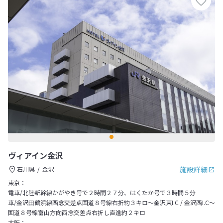
ヴィアイン金沢
施設詳細
石川県
金沢
東京：
電車/北陸新幹線かがやき号で２時間２７分、はくたか号で３時間５分
車/金沢田鶴浜線西念交差点国道８号線右折約３キロ～金沢東I.C / 金沢西I.C～
国道８号線富山方向西念交差点右折し直進約２キロ
大阪：