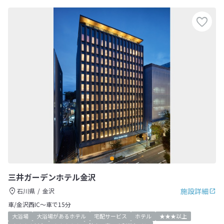
三井ガーデンホテル金沢
施設詳細
石川県
金沢
車/金沢西IC～車で15分
大浴場
大浴場があるホテル
宅配サービス
ホテル
★★★以上