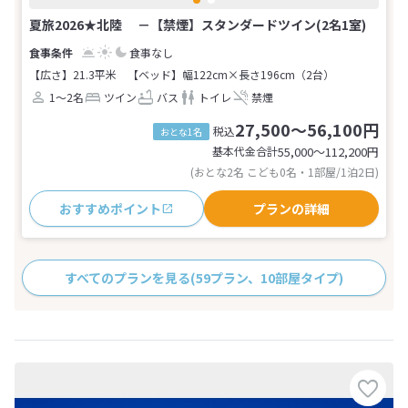
夏旅2026★北陸 －【禁煙】スタンダードツイン(2名1室)
食事なし
【広さ】21.3平米
【ベッド】幅122cm×長さ196cm（2台）
1～2名
ツイン
バス
トイレ
禁煙
27,500～56,100円
税込
おとな1名
基本代金合計
55,000〜112,200
円
(おとな2名 こども0名・1部屋/1泊2日)
おすすめポイント
プランの詳細
すべてのプランを見る
(59プラン、10部屋タイプ)