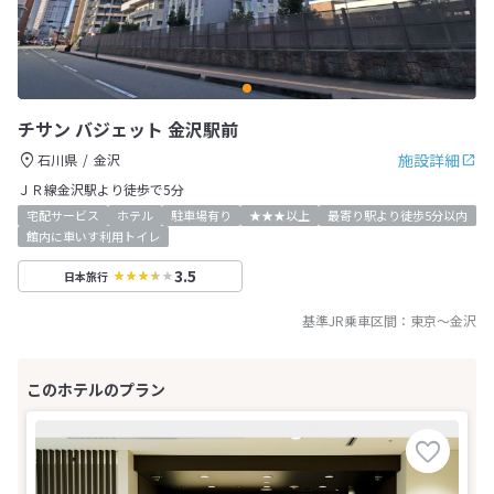
チサン バジェット 金沢駅前
施設詳細
石川県
金沢
ＪＲ線金沢駅より徒歩で5分
宅配サービス
ホテル
駐車場有り
★★★以上
最寄り駅より徒歩5分以内
館内に車いす利用トイレ
3.5
日本旅行
基準JR乗車区間：
東京
～
金沢