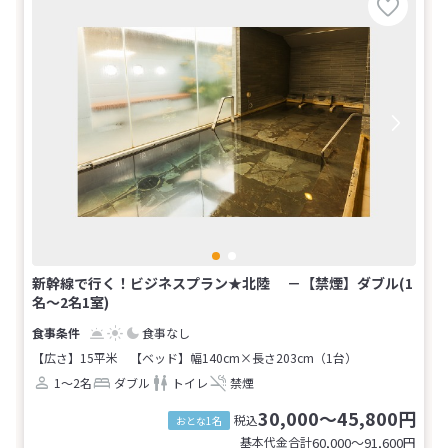
新幹線で行く！ビジネスプラン★北陸 －【禁煙】ダブル(1
名～2名1室)
食事なし
【広さ】15平米
【ベッド】幅140cm×長さ203cm（1台）
1～2名
ダブル
トイレ
禁煙
30,000～45,800円
税込
おとな1名
基本代金合計
60,000〜91,600
円