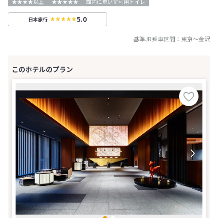
★★★★以上
★★★★★
館内に車いす利用トイレ
5.0
日本旅行
基準JR乗車区間：
東京
～
金沢