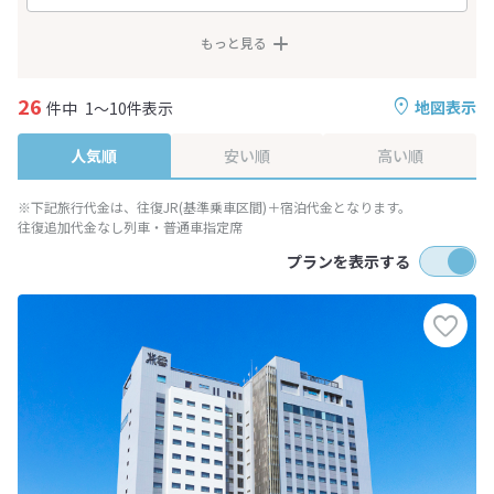
もっと見る
26
地図表示
件中
1～10件表示
人気順
安い順
高い順
※下記旅行代金は、往復JR(基準乗車区間)＋宿泊代金となります。
往復追加代金なし列車・普通車指定席
プランを表示する