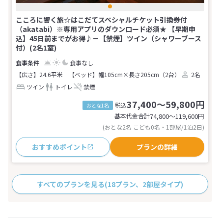
こころに響く旅☆はこだてスペシャルチケット引換券付
（akatabi）※専用アプリのダウンロード必須★ 【早期申
込】45日前までがお得♪－【禁煙】ツイン（シャワーブース
付）(2名1室)
食事なし
【広さ】24.6平米
【ベッド】幅105cm×長さ205cm（2台）
2名
ツイン
トイレ
禁煙
37,400～59,800円
税込
おとな1名
基本代金合計
74,800〜119,600
円
(おとな2名 こども0名・1部屋/1泊2日)
おすすめポイント
プランの詳細
すべてのプランを見る
(18プラン、2部屋タイプ)