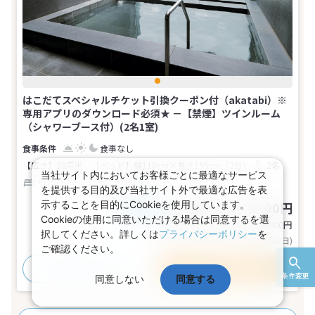
はこだてスペシャルチケット引換クーポン付（akatabi）※
専用アプリのダウンロード必須★ －【禁煙】ツインルーム
（シャワーブース付）(2名1室)
食事なし
【広さ】20平米
【ベッド】幅110cm×長さ195cm（2台）
2名
当社サイト内においてお客様ごとに最適なサービス
ツイン
トイレ
禁煙
を提供する目的及び当社サイト外で最適な広告を表
示することを目的にCookieを使用しています。
28,700～54,400円
税込
おとな1名
Cookieの使用に同意いただける場合は同意するを選
基本代金合計
57,400〜108,800
円
択してください。詳しくは
プライバシーポリシー
を
(おとな2名 こども0名・1部屋/1泊2日)
ご確認ください。
おすすめポイント
プランの詳細
条件変更
同意しない
同意する