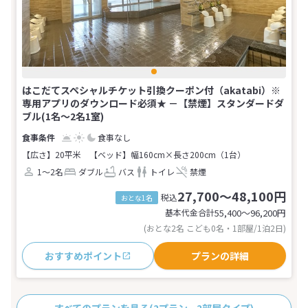
はこだてスペシャルチケット引換クーポン付（akatabi）※
専用アプリのダウンロード必須★ －【禁煙】スタンダードダ
ブル(1名～2名1室)
食事なし
【広さ】20平米
【ベッド】幅160cm×長さ200cm（1台）
1～2名
ダブル
バス
トイレ
禁煙
27,700～48,100円
税込
おとな1名
基本代金合計
55,400〜96,200
円
(おとな2名 こども0名・1部屋/1泊2日)
おすすめポイント
プランの詳細
すべてのプランを見る
(2プラン、2部屋タイプ)