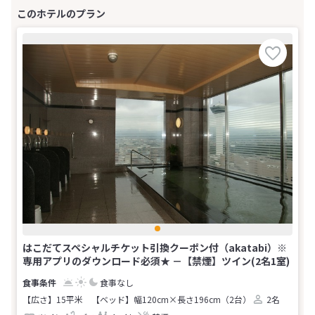
はこだてスペシャルチケット引換クーポン付（akatabi）※
専用アプリのダウンロード必須★ －【禁煙】ツイン(2名1室)
食事なし
【広さ】15平米
【ベッド】幅120cm×長さ196cm（2台）
2名