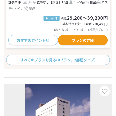
食事なし
【広さ】10畳
1～5名
和室
バス
トイレ
禁煙
29,200～39,200円
税込
おとな1名
基本代金合計
58,400〜78,400
円
(おとな2名 こども0名・1部屋/1泊2日)
おすすめポイント
プランの詳細
すべてのプランを見る
(8プラン、2部屋タイプ)