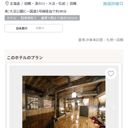
施設詳細
北海道
函館・湯の川・大沼・松前
函館
車/大沼公園IC～国道5号線経由で約46分
ホテル
駐車場有り
最寄り駅より徒歩5分以内
収集中
日本旅行
基準JR乗車区間：
札幌
～
函館