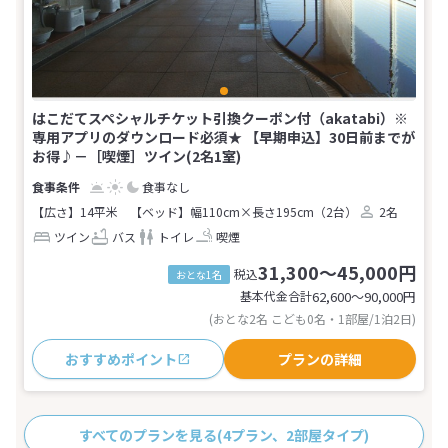
はこだてスペシャルチケット引換クーポン付（akatabi）※
専用アプリのダウンロード必須★ 【早期申込】30日前までが
お得♪－［喫煙］ツイン(2名1室)
食事なし
【広さ】14平米
【ベッド】幅110cm×長さ195cm（2台）
2名
ツイン
バス
トイレ
喫煙
31,300～45,000円
税込
おとな1名
基本代金合計
62,600〜90,000
円
(おとな2名 こども0名・1部屋/1泊2日)
おすすめポイント
プランの詳細
すべてのプランを見る
(4プラン、2部屋タイプ)