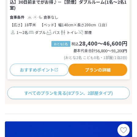
込】30日前までがお得♪－【禁煙】ダブルルーム(1名～2名1
室)
食事なし
【広さ】18平米
【ベッド】幅140cm×長さ200cm（1台）
1～2名
ダブル
バス
トイレ
禁煙
28,400～46,600円
税込
おとな1名
基本代金合計
56,800〜93,200
円
(おとな2名 こども0名・1部屋/1泊2日)
おすすめポイント
プランの詳細
すべてのプランを見る
(8プラン、2部屋タイプ)