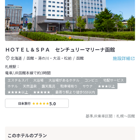
ＨＯＴＥＬ＆ＳＰＡ センチュリーマリーナ函館
施設詳細
北海道
函館・湯の川・大沼・松前
函館
札幌駅：
電車/JR函館本線で約3時間
エステ＆スパ
大浴場
大浴場があるホテル
コンビニ
宅配サービス
ホテル
天然温泉
露天風呂
駐車場有り
サウナ
★★★以上
★★★★以上
★★★★★
最寄り駅より徒歩5分以内
5.0
日本旅行
基準JR乗車区間：
札幌
～
函館