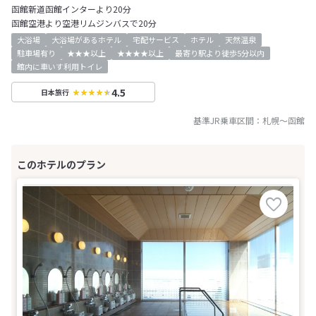
函館新道函館インターより20分
函館空港より空港リムジンバスで20分
大浴場
大浴場があるホテル
宅配サービス
ホテル
天然温泉
駐車場有り
★★★以上
★★★★以上
最寄り駅より徒歩5分以内
館内に車いす利用トイレ
4.5
日本旅行
基準JR乗車区間：
札幌
～
函館