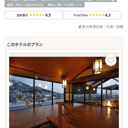
最寄り駅より徒歩5分以内
館内に車いす利用トイレ
4.5
4.3
日本旅行
TrustYou
基準JR乗車区間：
札幌
～
函館