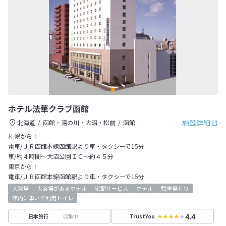
ホテル法華クラブ函館
施設詳細
北海道
函館・湯の川・大沼・松前
函館
札幌から：
電車/ＪＲ函館本線函館駅より車・タクシーで15分
車/約４時間～大沼公園ＩＣ～約４５分
東京から：
電車/ＪＲ函館本線函館駅より車・タクシーで15分
大浴場
大浴場があるホテル
宅配サービス
ホテル
駐車場有り
館内に車いす利用トイレ
4.4
収集中
日本旅行
TrustYou