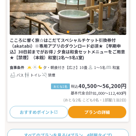
こころに響く旅☆はこだてスペシャルチケット引換券付
（akatabi）※専用アプリのダウンロード必須★ 【早期申
込】30日前までがお得♪夕食は和食セットメニューをご用意
★【禁煙】（本館）和室(2名～5名1室)
夕・朝食付き
【広さ】10畳
1～5名
和室
バス
トイレ
禁煙
40,500～56,200円
税込
おとな1名
基本代金合計
81,000〜112,400
円
(おとな2名 こども0名・1部屋/1泊2日)
おすすめポイント
プランの詳細
すべてのプランを見る
(4プラン、4部屋タイプ)