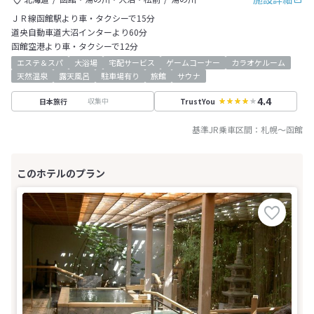
ＪＲ線函館駅より車・タクシーで15分
道央自動車道大沼インターより60分
函館空港より車・タクシーで12分
エステ＆スパ
大浴場
宅配サービス
ゲームコーナー
カラオケルーム
天然温泉
露天風呂
駐車場有り
旅館
サウナ
4.4
収集中
日本旅行
TrustYou
基準JR乗車区間：
札幌
～
函館