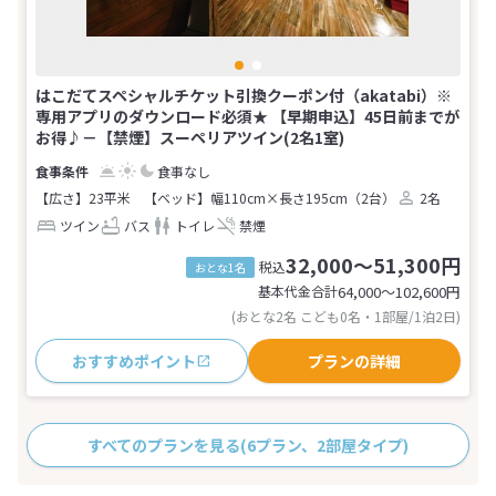
はこだてスペシャルチケット引換クーポン付（akatabi）※
専用アプリのダウンロード必須★ 【早期申込】45日前までが
お得♪－【禁煙】スーペリアツイン(2名1室)
食事なし
【広さ】23平米
【ベッド】幅110cm×長さ195cm（2台）
2名
ツイン
バス
トイレ
禁煙
32,000～51,300円
税込
おとな1名
基本代金合計
64,000〜102,600
円
(おとな2名 こども0名・1部屋/1泊2日)
おすすめポイント
プランの詳細
すべてのプランを見る
(6プラン、2部屋タイプ)