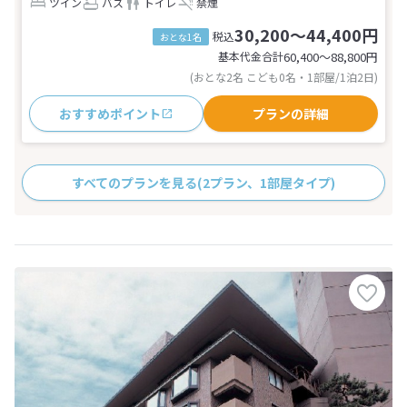
ツイン
バス
トイレ
禁煙
30,200～44,400円
税込
おとな1名
基本代金合計
60,400〜88,800
円
(おとな2名 こども0名・1部屋/1泊2日)
おすすめポイント
プランの詳細
すべてのプランを見る
(2プラン、1部屋タイプ)