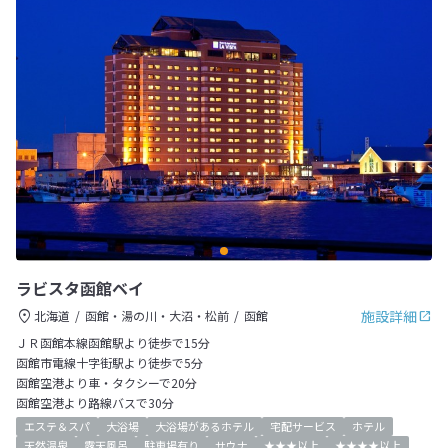
ラビスタ函館ベイ
施設詳細
北海道
函館・湯の川・大沼・松前
函館
ＪＲ函館本線函館駅より徒歩で15分
函館市電線十字街駅より徒歩で5分
函館空港より車・タクシーで20分
函館空港より路線バスで30分
エステ＆スパ
大浴場
大浴場があるホテル
宅配サービス
ホテル
天然温泉
露天風呂
駐車場有り
サウナ
★★★以上
★★★★以上