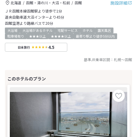
施設詳細
北海道
函館・湯の川・大沼・松前
函館
ＪＲ函館本線函館駅より徒歩で1分
道央自動車道大沼インターより45分
函館空港より路線バスで20分
大浴場
大浴場があるホテル
宅配サービス
ホテル
露天風呂
駐車場有り
★★★以上
★★★★以上
最寄り駅より徒歩5分以内
4.5
日本旅行
基準JR乗車区間：
札幌
～
函館