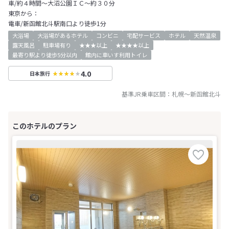
車/約４時間～大沼公園ＩＣ～約３０分
東京から：
電車/新函館北斗駅南口より徒歩1分
大浴場
大浴場があるホテル
コンビニ
宅配サービス
ホテル
天然温泉
露天風呂
駐車場有り
★★★以上
★★★★以上
最寄り駅より徒歩5分以内
館内に車いす利用トイレ
4.0
日本旅行
基準JR乗車区間：
札幌
～
新函館北斗