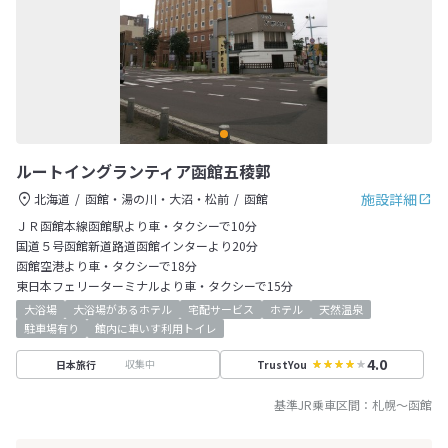
ルートイングランティア函館五稜郭
施設詳細
北海道
函館・湯の川・大沼・松前
函館
ＪＲ函館本線函館駅より車・タクシーで10分
国道５号函館新道路道函館インターより20分
函館空港より車・タクシーで18分
東日本フェリーターミナルより車・タクシーで15分
大浴場
大浴場があるホテル
宅配サービス
ホテル
天然温泉
駐車場有り
館内に車いす利用トイレ
4.0
収集中
日本旅行
TrustYou
基準JR乗車区間：
札幌
～
函館