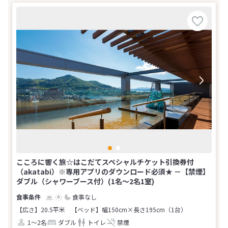
こころに響く旅☆はこだてスペシャルチケット引換券付
（akatabi）※専用アプリのダウンロード必須★ －【禁煙】
ダブル（シャワーブース付）(1名～2名1室)
食事なし
【広さ】20.5平米
【ベッド】幅150cm×長さ195cm（1台）
1～2名
ダブル
トイレ
禁煙