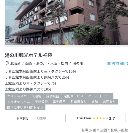
湯の川観光ホテル祥苑
施設詳細
北海道
函館・湯の川・大沼・松前
湯の川
ＪＲ函館本線函館駅より車・タクシーで15分
ＪＲ函館本線函館駅より路線バスで25分
函館空港より車・タクシーで7分
函館空港より路線バスで10分
エステ＆スパ
大浴場
貸切風呂
宅配サービス
ゲームコーナー
カラオケルーム
天然温泉
露天風呂
駐車場有り
旅館
送迎有り
館内に車いす利用トイレ
3.7
収集中
日本旅行
TrustYou
基準JR乗車区間：
札幌
～
函館